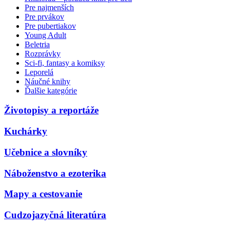
Pre najmenších
Pre prvákov
Pre pubertiakov
Young Adult
Beletria
Rozprávky
Sci-fi, fantasy a komiksy
Leporelá
Náučné knihy
Ďalšie kategórie
Životopisy a reportáže
Kuchárky
Učebnice a slovníky
Náboženstvo a ezoterika
Mapy a cestovanie
Cudzojazyčná literatúra