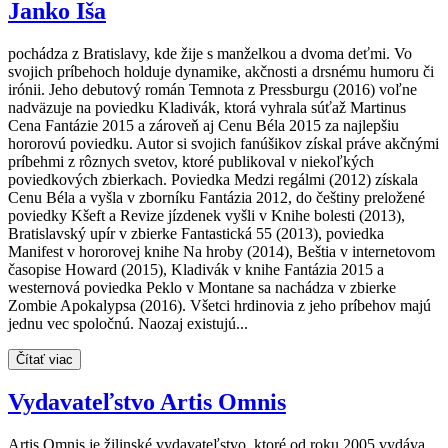
Janko Iša
pochádza z Bratislavy, kde žije s manželkou a dvoma deťmi. Vo
svojich príbehoch holduje dynamike, akčnosti a drsnému humoru či
irónii. Jeho debutový román Temnota z Pressburgu (2016) voľne
nadväzuje na poviedku Kladivák, ktorá vyhrala súťaž Martinus
Cena Fantázie 2015 a zároveň aj Cenu Béla 2015 za najlepšiu
hororovú poviedku. Autor si svojich fanúšikov získal práve akčnými
príbehmi z rôznych svetov, ktoré publikoval v niekoľkých
poviedkových zbierkach. Poviedka Medzi regálmi (2012) získala
Cenu Béla a vyšla v zborníku Fantázia 2012, do češtiny preložené
poviedky Kšeft a Revize jízdenek vyšli v Knihe bolesti (2013),
Bratislavský upír v zbierke Fantastická 55 (2013), poviedka
Manifest v hororovej knihe Na hroby (2014), Beštia v internetovom
časopise Howard (2015), Kladivák v knihe Fantázia 2015 a
westernová poviedka Peklo v Montane sa nachádza v zbierke
Zombie Apokalypsa (2016). Všetci hrdinovia z jeho príbehov majú
jednu vec spoločnú. Naozaj existujú...
Čítať viac
Vydavateľstvo Artis Omnis
Artis Omnis je žilinské vydavateľstvo, ktoré od roku 2005 vydáva