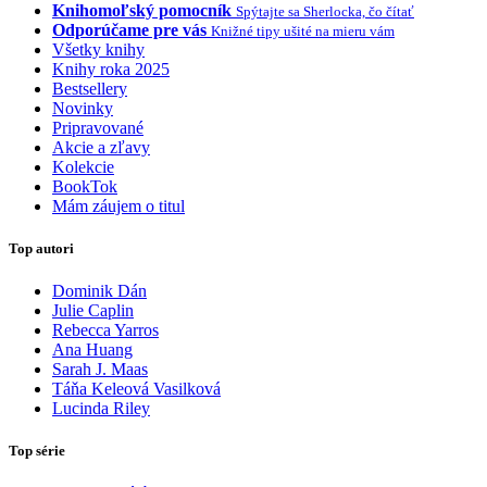
Knihomoľský pomocník
Spýtajte sa Sherlocka, čo čítať
Odporúčame pre vás
Knižné tipy ušité na mieru vám
Všetky knihy
Knihy roka 2025
Bestsellery
Novinky
Pripravované
Akcie a zľavy
Kolekcie
BookTok
Mám záujem o titul
Top autori
Dominik Dán
Julie Caplin
Rebecca Yarros
Ana Huang
Sarah J. Maas
Táňa Keleová Vasilková
Lucinda Riley
Top série