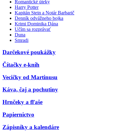
Romantické úteky
Harry Potter
Kapitán Stein a Notár Barbarič
Denník odvážneho bojka
Krimi Dominika Dána
Učím sa rozprávať
Duna
Smradi
Darčekové poukážky
Čítačky e-kníh
Vecičky od Martinusu
Káva, čaj a pochutiny
Hrnčeky a fľaše
Papiernictvo
Zápisníky a kalendáre