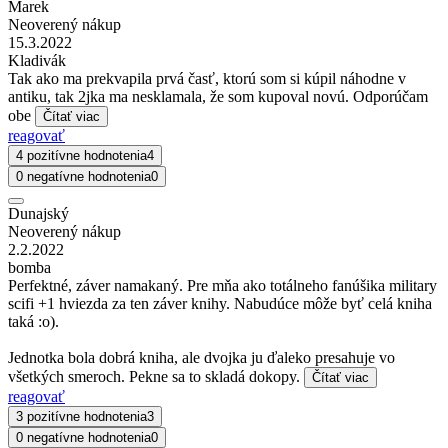
Marek
Neoverený nákup
15.3.2022
Kladivák
Tak ako ma prekvapila prvá časť, ktorú som si kúpil náhodne v
antiku, tak 2jka ma nesklamala, že som kupoval novú. Odporúčam
obe
Čítať viac
reagovať
4 pozitívne hodnotenia
4
0 negatívne hodnotenia
0
Dunajský
Neoverený nákup
2.2.2022
bomba
Perfektné, záver namakaný. Pre mňa ako totálneho fanúšika military
scifi +1 hviezda za ten záver knihy. Nabudúce môže byť celá kniha
taká :o).
Jednotka bola dobrá kniha, ale dvojka ju ďaleko presahuje vo
všetkých smeroch. Pekne sa to skladá dokopy.
Čítať viac
reagovať
3 pozitívne hodnotenia
3
0 negatívne hodnotenia
0