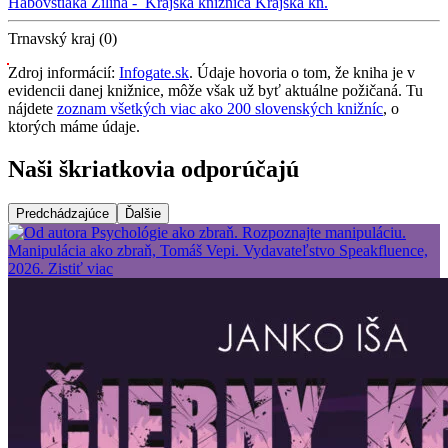
Habovštiaka
Žilina -
Krajská knižnica
Krajská kn.
Trnavský kraj (0)
Zdroj informácií:
Infogate.sk
. Údaje hovoria o tom, že kniha je v
evidencii danej knižnice, môže však už byť aktuálne požičaná. Tu
nájdete
zoznam všetkých viac ako 200 slovenských knižníc
, o
ktorých máme údaje.
Naši škriatkovia odporúčajú
Predchádzajúce
Ďalšie