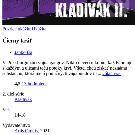
Pozrieť ukážku
Ukážka
Čierny kráľ
Janko Iša
V Pressburgu zúri vojna gangov. Nikto neverí nikomu, každý bojuje
s každým a ulicami tečú potoky krvi. Všetci chcú získať neznámu
substanciu, ktorá mení pouličných vagabundov na...
Čítať viac
4,5
13 hodnotení
2. diel série
Kladivák
Vek
14-18
Vydavateľstvo
Artis Omnis
, 2021