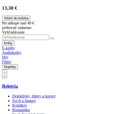
13,30 €
Vložiť do košíka
Pri nákupe nad 49 €
poštovné zadarmo
Vyhľadávanie
Knihy
E-knihy
Audioknihy
Hry
Filmy
Doplnky
Beletria
Detektívky, trilery a horory
Sci-fi a fantasy
Komiksy
Romantika