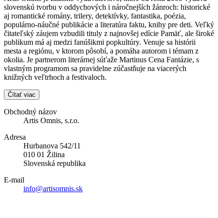
slovenskú tvorbu v oddychových i náročnejších žánroch: historické
aj romantické romány, trilery, detektívky, fantastika, poézia,
populárno-náučné publikácie a literatúra faktu, knihy pre deti. Veľký
čitateľský záujem vzbudili tituly z najnovšej edície Pamäť, ale široké
publikum má aj medzi fanúšikmi popkultúry. Venuje sa histórii
mesta a regiónu, v ktorom pôsobí, a pomáha autorom i témam z
okolia. Je partnerom literárnej súťaže Martinus Cena Fantázie, s
vlastným programom sa pravidelne zúčastňuje na viacerých
knižných veľtrhoch a festivaloch.
Čítať viac
Obchodný názov
Artis Omnis, s.r.o.
Adresa
Hurbanova 542/11
010 01 Žilina
Slovenská republika
E-mail
info@artisomnis.sk