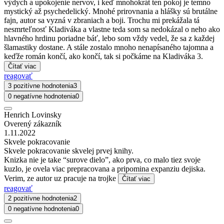
výdych a upokojenie nervov, i keď mnohokrát ten pokoj je temno
mystický až psychedelický. Mnohé prirovnania a hlášky sú brutálne
fajn, autor sa vyzná v zbraniach a boji. Trochu mi prekážala tá
nesmrteľnosť Kladiváka a vlastne teda som sa nedokázal o neho ako
hlavného hrdinu poriadne báť, lebo som vždy vedel, že sa z každej
šlamastiky dostane. A stále zostalo mnoho nenapísaného tajomna a
keďže román končí, ako končí, tak si počkáme na Kladiváka 3.
Čítať viac
reagovať
3 pozitívne hodnotenia
3
0 negatívne hodnotenia
0
Henrich Lovinsky
Overený zákazník
1.11.2022
Skvele pokracovanie
Skvele pokracovanie skvelej prvej knihy.
Knizka nie je take “surove dielo”, ako prva, co malo tiez svoje
kuzlo, je ovela viac prepracovana a pripomina expanziu dejiska.
Verim, ze autor uz pracuje na trojke
Čítať viac
reagovať
2 pozitívne hodnotenia
2
0 negatívne hodnotenia
0