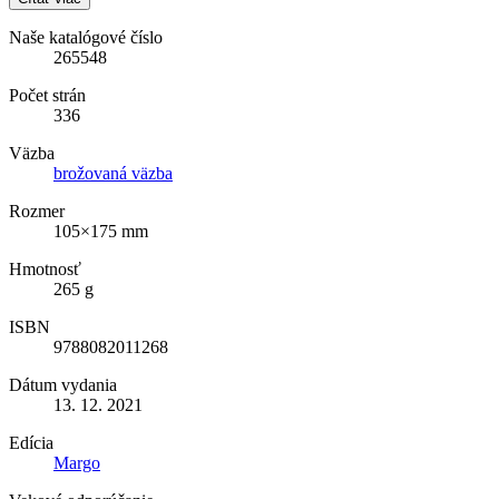
Naše katalógové číslo
265548
Počet strán
336
Väzba
brožovaná väzba
Rozmer
105×175 mm
Hmotnosť
265 g
ISBN
9788082011268
Dátum vydania
13. 12. 2021
Edícia
Margo