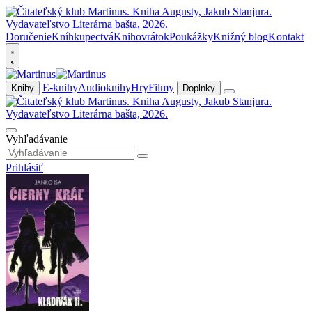
Doručenie
Kníhkupectvá
Knihovrátok
Poukážky
Knižný blog
Kontakt
E-knihy
Audioknihy
Hry
Filmy
Knihy
Doplnky
Vyhľadávanie
Prihlásiť