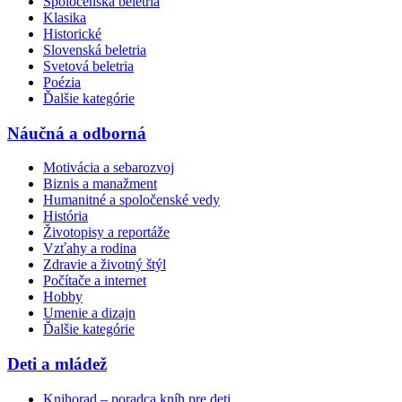
Spoločenská beletria
Klasika
Historické
Slovenská beletria
Svetová beletria
Poézia
Ďalšie kategórie
Náučná a odborná
Motivácia a sebarozvoj
Biznis a manažment
Humanitné a spoločenské vedy
História
Životopisy a reportáže
Vzťahy a rodina
Zdravie a životný štýl
Počítače a internet
Hobby
Umenie a dizajn
Ďalšie kategórie
Deti a mládež
Knihorad – poradca kníh pre deti