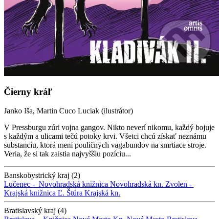
Čierny kráľ
Janko Iša, Martin Cuco Luciak (ilustrátor)
V Pressburgu zúri vojna gangov. Nikto neverí nikomu, každý bojuje
s každým a ulicami tečú potoky krvi. Všetci chcú získať neznámu
substanciu, ktorá mení pouličných vagabundov na smrtiace stroje.
Veria, že si tak zaistia najvyššiu pozíciu...
Banskobystrický kraj (2)
Lučenec -
Novohradská knižnica
Novohradská kn.
Zvolen -
Krajská knižnica Ľ. Štúra
Krajská kn.
Bratislavský kraj (4)