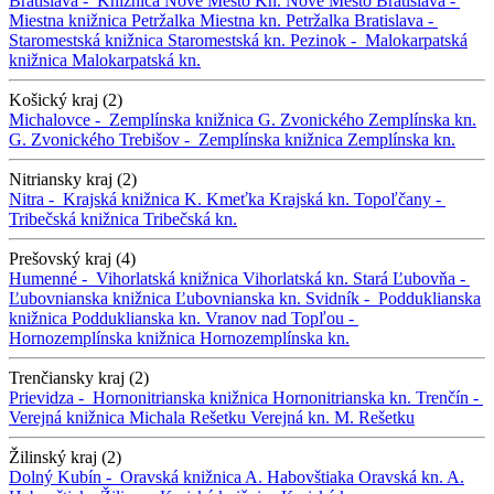
Bratislava -
Knižnica Nové Mesto
Kn. Nové Mesto
Bratislava -
Miestna knižnica Petržalka
Miestna kn. Petržalka
Bratislava -
Staromestská knižnica
Staromestská kn.
Pezinok -
Malokarpatská
knižnica
Malokarpatská kn.
Košický kraj (2)
Michalovce -
Zemplínska knižnica G. Zvonického
Zemplínska kn.
G. Zvonického
Trebišov -
Zemplínska knižnica
Zemplínska kn.
Nitriansky kraj (2)
Nitra -
Krajská knižnica K. Kmeťka
Krajská kn.
Topoľčany -
Tribečská knižnica
Tribečská kn.
Prešovský kraj (4)
Humenné -
Vihorlatská knižnica
Vihorlatská kn.
Stará Ľubovňa -
Ľubovnianska knižnica
Ľubovnianska kn.
Svidník -
Podduklianska
knižnica
Podduklianska kn.
Vranov nad Topľou -
Hornozemplínska knižnica
Hornozemplínska kn.
Trenčiansky kraj (2)
Prievidza -
Hornonitrianska knižnica
Hornonitrianska kn.
Trenčín -
Verejná knižnica Michala Rešetku
Verejná kn. M. Rešetku
Žilinský kraj (2)
Dolný Kubín -
Oravská knižnica A. Habovštiaka
Oravská kn. A.