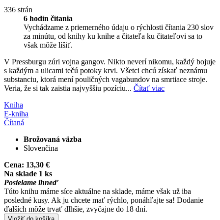
336 strán
6 hodín čítania
Vychádzame z priemerného údaju o rýchlosti čítania 230 slov
za minútu, od knihy ku knihe a čitateľa ku čitateľovi sa to
však môže líšiť.
V Pressburgu zúri vojna gangov. Nikto neverí nikomu, každý bojuje
s každým a ulicami tečú potoky krvi. Všetci chcú získať neznámu
substanciu, ktorá mení pouličných vagabundov na smrtiace stroje.
Veria, že si tak zaistia najvyššiu pozíciu...
Čítať viac
Kniha
E-kniha
Čítaná
Brožovaná väzba
Slovenčina
Cena:
13,30 €
Na sklade 1 ks
Posielame ihneď
Túto knihu máme síce aktuálne na sklade, máme však už iba
posledné kusy. Ak ju chcete mať rýchlo, ponáhľajte sa! Dodanie
ďalších môže trvať dlhšie, zvyčajne do 18 dní.
Vložiť do košíka