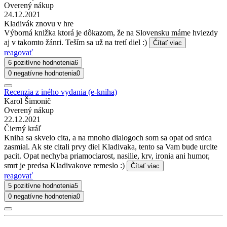
Overený nákup
24.12.2021
Kladivák znovu v hre
Výborná knižka ktorá je dôkazom, že na Slovensku máme hviezdy
aj v takomto žánri. Teším sa už na tretí diel :)
Čítať viac
reagovať
6 pozitívne hodnotenia
6
0 negatívne hodnotenia
0
Recenzia z iného vydania (e-kniha)
Karol Šimonič
Overený nákup
22.12.2021
Čierný kráľ
Kniha sa skvelo cita, a na mnoho dialogoch som sa opat od srdca
zasmial. Ak ste citali prvy diel Kladivaka, tento sa Vam bude urcite
pacit. Opat nechyba priamociarost, nasilie, krv, ironia ani humor,
smrt je predsa Kladivakove remeslo :)
Čítať viac
reagovať
5 pozitívne hodnotenia
5
0 negatívne hodnotenia
0