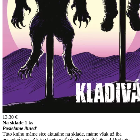
13,30 €
Na sklade 1 ks
Posielame ihneď
Túto knihu máme síce aktuálne na sklade, máme však už iba
posledné kusy. Ak ju chcete mať rýchlo, ponáhľajte sa! Dodanie