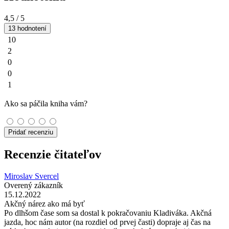
4,5
/ 5
13 hodnotení
10
2
0
0
1
Ako sa páčila kniha vám?
Pridať recenziu
Recenzie čitateľov
Miroslav Svercel
Overený zákazník
15.12.2022
Akčný nárez ako má byť
Po dlhšom čase som sa dostal k pokračovaniu Kladiváka. Akčná
jazda, hoc nám autor (na rozdiel od prvej časti) dopraje aj čas na