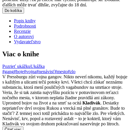
ďalších môže trvať dlhšie, zvyčajne do 18 dní.
Do košíka
Popis knihy
Podrobnosti
Recenzie
O autorovi
Vydavateľstvo
Viac o knihe
Pozrieť ukážku
Ukážka
#gang
#boje
#vojna
#nenávisť
#mesto
#zlo
V Pressburgu zúri vojna gangov. Nikto neverí nikomu, každý bojuje
s každým a ulicami tečú potoky krvi. Všetci chcú získať neznámu
substanciu, ktorá mení pouličných vagabundov na smrtiace stroje.
Veria, že si tak zaistia najvyššiu pozíciu v potravinovom reťazci
nočného mesta, v ktorom neplatia žiadne pravidlá ani zákony.
Uprostred bojov na život a na smrť sa ocitá
Kladivák
. Desiatky
nepriateľov drví svojou Rukou a vrecká má plné granátov. Bude to
stačiť? Z temnej noci totiž prichádza to najväčšie zlo. Pre všetkých.
Nenávisť, krv, popol a roztavený asfalt − to je kokteil, ktorý vám
Kladivák vo svojom druhom pokračovaní naservíruje po litroch.
Čítať viac