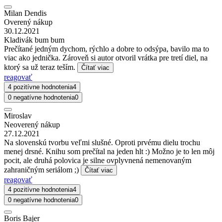
Milan Dendis
Overený nákup
30.12.2021
Kladivák bum bum
Prečítané jedným dychom, rýchlo a dobre to odsýpa, bavilo ma to
viac ako jednička. Zároveň si autor otvoril vrátka pre tretí diel, na
ktorý sa už teraz teším.
Čítať viac
reagovať
4 pozitívne hodnotenia
4
0 negatívne hodnotenia
0
Miroslav
Neoverený nákup
27.12.2021
Na slovenskú tvorbu veľmi slušné. Oproti prvému dielu trochu
menej drsné. Knihu som prečítal na jeden hlt :) Možno je to len môj
pocit, ale druhá polovica je silne ovplyvnená nemenovaným
zahraničným seriálom ;)
Čítať viac
reagovať
4 pozitívne hodnotenia
4
0 negatívne hodnotenia
0
Boris Bajer