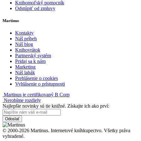
Knihomoľský pomocník
Odstúpiť od zmluvy
Martinus
Kontakty
Náš príbeh
Náš blog
Knihovrátok
Partnerský systém
Pridaj sa k nám
Marketing
Náš labák
Prehlásenie o cookies
Vyhlásenie o prístupnosti
Martinus je certifikovaný B Corp
Nerobíme rozdiely
Najlepšie novinky sú tie knižné. Získajte ich ako prví:
Odoslať
© 2000-2026 Martinus. Internetové kníhkupectvo. Všetky práva
vyhradené.