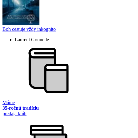
Boh cestuje vždy inkognito
Laurent Gounelle
Máme
35-ročnú tradíciu
predaja kníh