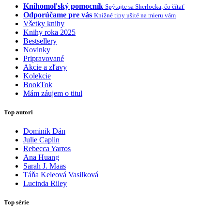
Knihomoľský pomocník
Spýtajte sa Sherlocka, čo čítať
Odporúčame pre vás
Knižné tipy ušité na mieru vám
Všetky knihy
Knihy roka 2025
Bestsellery
Novinky
Pripravované
Akcie a zľavy
Kolekcie
BookTok
Mám záujem o titul
Top autori
Dominik Dán
Julie Caplin
Rebecca Yarros
Ana Huang
Sarah J. Maas
Táňa Keleová Vasilková
Lucinda Riley
Top série