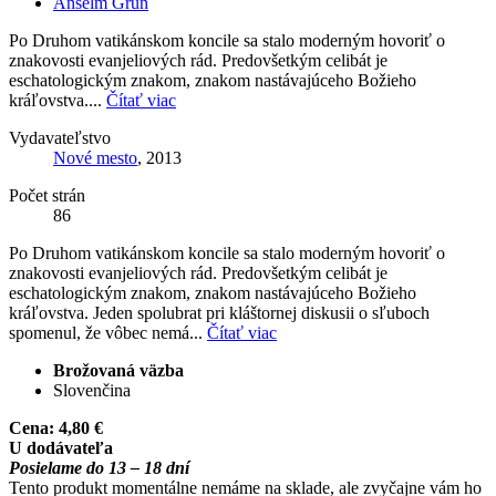
Anselm Grün
Po Druhom vatikánskom koncile sa stalo moderným hovoriť o
znakovosti evanjeliových rád. Predovšetkým celibát je
eschatologickým znakom, znakom nastávajúceho Božieho
kráľovstva....
Čítať viac
Vydavateľstvo
Nové mesto
, 2013
Počet strán
86
Po Druhom vatikánskom koncile sa stalo moderným hovoriť o
znakovosti evanjeliových rád. Predovšetkým celibát je
eschatologickým znakom, znakom nastávajúceho Božieho
kráľovstva. Jeden spolubrat pri kláštornej diskusii o sľuboch
spomenul, že vôbec nemá...
Čítať viac
Brožovaná väzba
Slovenčina
Cena:
4,80 €
U dodávateľa
Posielame do 13 – 18 dní
Tento produkt momentálne nemáme na sklade, ale zvyčajne vám ho