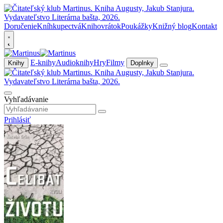
Doručenie
Kníhkupectvá
Knihovrátok
Poukážky
Knižný blog
Kontakt
E-knihy
Audioknihy
Hry
Filmy
Knihy
Doplnky
Vyhľadávanie
Prihlásiť