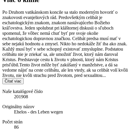
Po Druhom vatikánskom koncile sa stalo moderným hovoriť o
znakovosti evanjeliových rád. Predovšetkým celibát je
eschatologickým znakom, znakom nastávajúceho Božieho
kráľovstva. Jeden spolubrat pri kláštornej diskusii o sľuboch
spomenul, že vôbec nemá chuť byť pre svoje okolie
eschatologickou dopravnou značkou. Celibát predsa musí mať v
sebe nejakú hodnotu a zmysel. Nikto ho nedokáže žiť iba ako znak.
Každý musí byť v sebe schopný existovať zmysluplne. Podstatou
celibátu nie je zriekať sa, ale umožniť život, ktorý nám daroval
Kristus. Predstavuje cestu k životu v plnosti, ktorý nám Kristus
prisľúbil.Tento život môže byť zakúšaný v manželstve, a dá sa
vedome nájsť na ceste celibátu, ale len vtedy, ak sa celibát volí kvôli
životu, nie kvôli strachu pred životom, pred sexualitou...
Čítať viac
Naše katalógové číslo
201908
Originálny názov
Ehelos - des Leben wegen
Počet strán
86