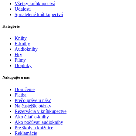
Všetky kníhkupectvá
Udalosti
Spriatelené kníhkupectvá
Kategórie
Knihy
E-knihy
Audioknihy
Hry
Filmy
Doplnky
Nakupujte u nás
Doručenie
Platba
Prečo práve u nás?
Najčastejšie otázky
Rezervácia v kníhkupectve
Ako čítať e-knihy
Ako počúvať audioknihy
Pre školy a knižnice
Reklamácie