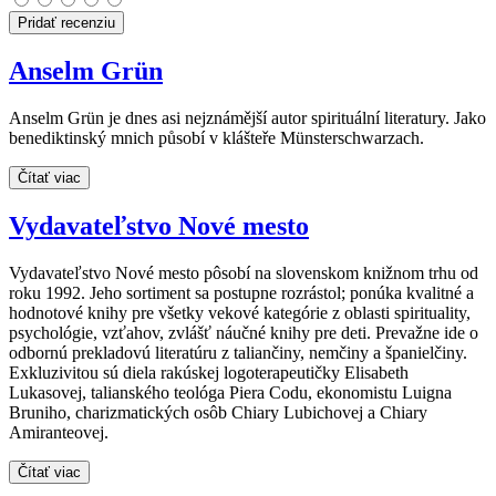
Pridať recenziu
Anselm Grün
Anselm Grün je dnes asi nejznámější autor spirituální literatury. Jako
benediktinský mnich působí v klášteře Münsterschwarzach.
Čítať viac
Vydavateľstvo Nové mesto
Vydavateľstvo Nové mesto pôsobí na slovenskom knižnom trhu od
roku 1992. Jeho sortiment sa postupne rozrástol; ponúka kvalitné a
hodnotové knihy pre všetky vekové kategórie z oblasti spirituality,
psychológie, vzťahov, zvlášť náučné knihy pre deti. Prevažne ide o
odbornú prekladovú literatúru z taliančiny, nemčiny a španielčiny.
Exkluzivitou sú diela rakúskej logoterapeutičky Elisabeth
Lukasovej, talianského teológa Piera Codu, ekonomistu Luigna
Bruniho, charizmatických osôb Chiary Lubichovej a Chiary
Amiranteovej.
Čítať viac