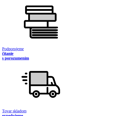
Podporujeme
čítanie
s porozumením
Tovar skladom
expedujeme