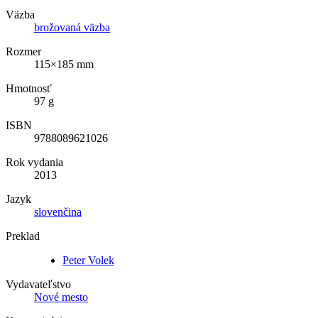
Väzba
brožovaná väzba
Rozmer
115×185 mm
Hmotnosť
97 g
ISBN
9788089621026
Rok vydania
2013
Jazyk
slovenčina
Preklad
Peter Volek
Vydavateľstvo
Nové mesto