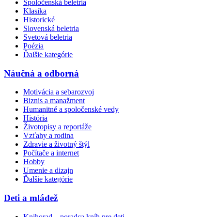
Spoločenská beletria
Klasika
Historické
Slovenská beletria
Svetová beletria
Poézia
Ďalšie kategórie
Náučná a odborná
Motivácia a sebarozvoj
Biznis a manažment
Humanitné a spoločenské vedy
História
Životopisy a reportáže
Vzťahy a rodina
Zdravie a životný štýl
Počítače a internet
Hobby
Umenie a dizajn
Ďalšie kategórie
Deti a mládež
Knihorad – poradca kníh pre deti