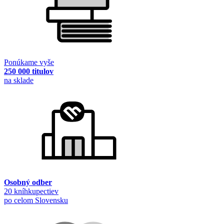
Ponúkame vyše
250 000 titulov
na sklade
Osobný odber
20 kníhkupectiev
po celom Slovensku