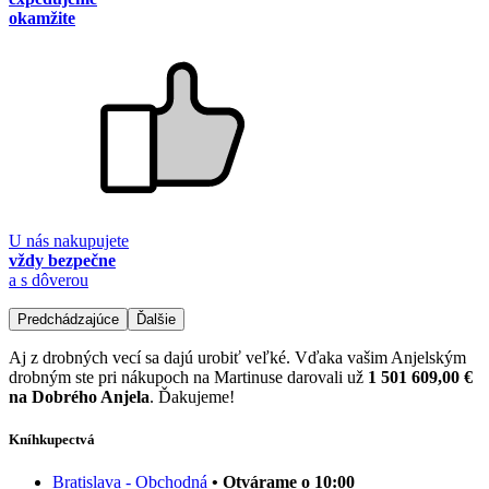
okamžite
U nás nakupujete
vždy bezpečne
a s dôverou
Predchádzajúce
Ďalšie
Aj z drobných vecí sa dajú urobiť veľké. Vďaka vašim Anjelským
drobným ste pri nákupoch na Martinuse darovali už
1 501 609,00 €
na Dobrého Anjela
. Ďakujeme!
Kníhkupectvá
Bratislava - Obchodná
• Otvárame o 10:00