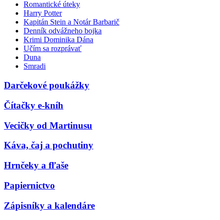
Romantické úteky
Harry Potter
Kapitán Stein a Notár Barbarič
Denník odvážneho bojka
Krimi Dominika Dána
Učím sa rozprávať
Duna
Smradi
Darčekové poukážky
Čítačky e-kníh
Vecičky od Martinusu
Káva, čaj a pochutiny
Hrnčeky a fľaše
Papiernictvo
Zápisníky a kalendáre