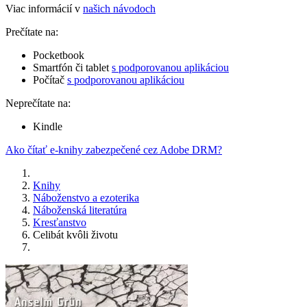
Viac informácií v
našich návodoch
Prečítate na:
Pocketbook
Smartfón či tablet
s podporovanou aplikáciou
Počítač
s podporovanou aplikáciou
Neprečítate na:
Kindle
Ako čítať e-knihy zabezpečené cez Adobe DRM?
Knihy
Náboženstvo a ezoterika
Náboženská literatúra
Kresťanstvo
Celibát kvôli životu