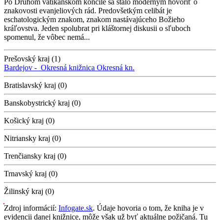
Po Druhom vatikánskom koncile sa stalo moderným hovoriť o
znakovosti evanjeliových rád. Predovšetkým celibát je
eschatologickým znakom, znakom nastávajúceho Božieho
kráľovstva. Jeden spolubrat pri kláštornej diskusii o sľuboch
spomenul, že vôbec nemá...
Prešovský kraj (1)
Bardejov -
Okresná knižnica
Okresná kn.
Bratislavský kraj (0)
Banskobystrický kraj (0)
Košický kraj (0)
Nitriansky kraj (0)
Trenčiansky kraj (0)
Trnavský kraj (0)
Žilinský kraj (0)
Zdroj informácií:
Infogate.sk
. Údaje hovoria o tom, že kniha je v
evidencii danej knižnice, môže však už byť aktuálne požičaná. Tu