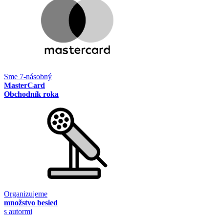
Sme 7-násobný
MasterCard
Obchodník roka
Organizujeme
množstvo besied
s autormi