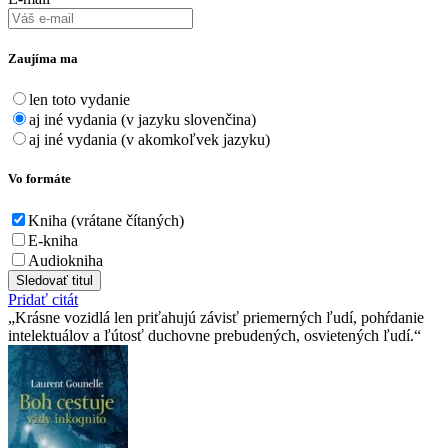
Zaujíma ma
len toto vydanie
aj iné vydania (v jazyku slovenčina)
aj iné vydania (v akomkoľvek jazyku)
Vo formáte
Kniha (vrátane čítaných)
E-kniha
Audiokniha
Sledovať titul
Pridať citát
Krásne vozidlá len priťahujú závisť priemerných ľudí, pohŕdanie
intelektuálov a ľútosť duchovne prebudených, osvietených ľudí.