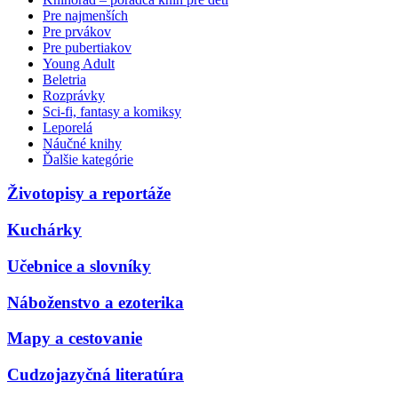
Pre najmenších
Pre prvákov
Pre pubertiakov
Young Adult
Beletria
Rozprávky
Sci-fi, fantasy a komiksy
Leporelá
Náučné knihy
Ďalšie kategórie
Životopisy a reportáže
Kuchárky
Učebnice a slovníky
Náboženstvo a ezoterika
Mapy a cestovanie
Cudzojazyčná literatúra