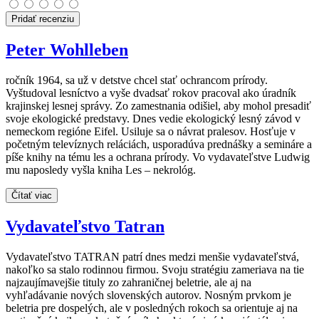
Pridať recenziu
Peter Wohlleben
ročník 1964, sa už v detstve chcel stať ochrancom prírody.
Vyštudoval lesníctvo a vyše dvadsať rokov pracoval ako úradník
krajinskej lesnej správy. Zo zamestnania odišiel, aby mohol presadiť
svoje ekologické predstavy. Dnes vedie ekologický lesný závod v
nemeckom regióne Eifel. Usiluje sa o návrat pralesov. Hosťuje v
početným televíznych reláciách, usporadúva prednášky a semináre a
píše knihy na tému les a ochrana prírody. Vo vydavateľstve Ludwig
mu naposledy vyšla kniha Les – nekrológ.
Čítať viac
Vydavateľstvo Tatran
Vydavateľstvo TATRAN patrí dnes medzi menšie vydavateľstvá,
nakoľko sa stalo rodinnou firmou. Svoju stratégiu zameriava na tie
najzaujímavejšie tituly zo zahraničnej beletrie, ale aj na
vyhľadávanie nových slovenských autorov. Nosným prvkom je
beletria pre dospelých, ale v posledných rokoch sa orientuje aj na