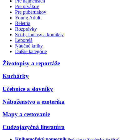
Pre najmenších
Pre prvákov
Pre pubertiakov
Young Adult
Beletria
Rozprávky
Sci-fi, fantasy a komiksy
Leporelá
Náučné knihy
Ďalšie kategórie
Životopisy a reportáže
Kuchárky
Učebnice a slovníky
Náboženstvo a ezoterika
Mapy a cestovanie
Cudzojazyčná literatúra
Knihomoľský pomocník
Spýtajte sa Sherlocka, čo čítať