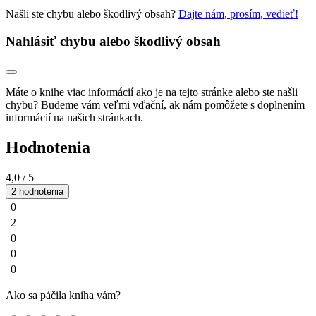
Našli ste chybu alebo škodlivý obsah?
Dajte nám, prosím, vedieť!
Nahlásiť chybu alebo škodlivý obsah
Máte o knihe viac informácií ako je na tejto stránke alebo ste našli
chybu? Budeme vám veľmi vďační, ak nám pomôžete s doplnením
informácií na našich stránkach.
Hodnotenia
4,0
/ 5
2 hodnotenia
0
2
0
0
0
Ako sa páčila kniha vám?