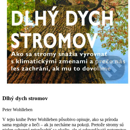
Dlhý dych stromov
Peter Wohlleben
V tejto knihe Peter Wohlleben pôsobivo opisuje, ako sa príroda
sama reguluje a lieči – ak ju necháme na pokoji. Pretože stromy sú
nielen schopné prispôsobiť sa okoliu, ale aj odovzdávajú potomstvu