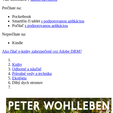
Prečítate na:
Pocketbook
Smartfón či tablet
s podporovanou aplikáciou
Počítač
s podporovanou aplikáciou
Neprečítate na:
Kindle
Ako čítať e-knihy zabezpečené cez Adobe DRM?
Knihy
Odborné a náučné
Prírodné vedy a technika
Ekológia
Dlhý dych stromov