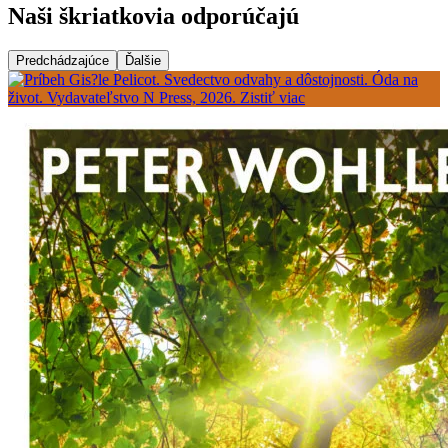
Naši škriatkovia odporúčajú
Predchádzajúce
Ďalšie