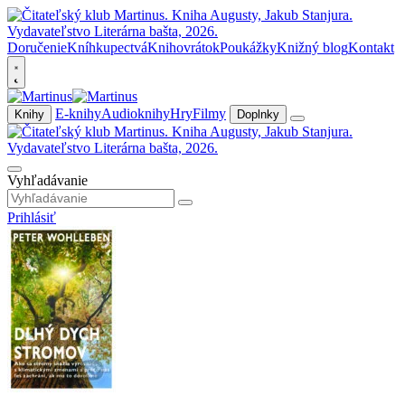
Doručenie
Kníhkupectvá
Knihovrátok
Poukážky
Knižný blog
Kontakt
E-knihy
Audioknihy
Hry
Filmy
Knihy
Doplnky
Vyhľadávanie
Prihlásiť