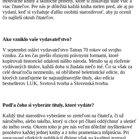
motivačné knihy a skutočné príbehy, ktoré si získavajú stále viac a
viac čitateľov. Pre nás je dôležitá každá kniha nielen pred, ale aj po
vydaní, keď si vyžaduje ďalšiu osobitú starostlivosť, aby ju ocenil
čo najširší okruh čitateľov.
Ako vzniklo vaše vydavateľstvo?
V septembri oslávi vydavateľstvo Tatran 70 rokov od svojho
vzniku. Za ten čas prešlo rôznymi právnymi formami, ktoré
kopírovali historické udalosti nášho národa. Menilo sa aj zloženie
vydávaných titulov, každá doba si žiadala niečo iné. Čo sa však za
celé desaťročia nezmenilo, sú obľúbené beletristické edície, do
ktorých zaraďujeme tie najzaujímavejšie tituly, ako edícia
bestsellerov LUK, Svetová tvorba a Slovenská tvorba.
Podľa čoho si vyberáte tituly, ktoré vydáte?
Každý titul starostlivo vyberáme so zreteľom na čitateľa, či už
náročného, alebo takého, ktorý si chce pri čítaní oddýchnuť a uletieť
do iného sveta. Okrem toho je pre nás veľmi dôležité myšlienkové
posolstvo každej jednej knihy a z toho prameniaca inšpirácia. Pri
spracovaní všetkých publikácií dbáme však na kvalitnú textovú