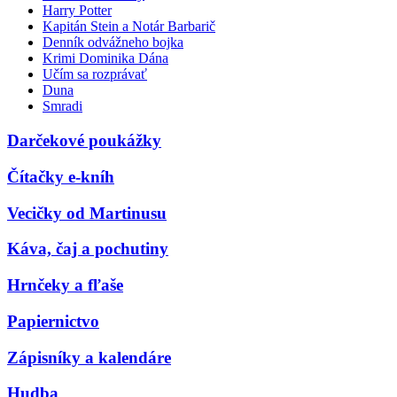
Harry Potter
Kapitán Stein a Notár Barbarič
Denník odvážneho bojka
Krimi Dominika Dána
Učím sa rozprávať
Duna
Smradi
Darčekové poukážky
Čítačky e-kníh
Vecičky od Martinusu
Káva, čaj a pochutiny
Hrnčeky a fľaše
Papiernictvo
Zápisníky a kalendáre
Hudba