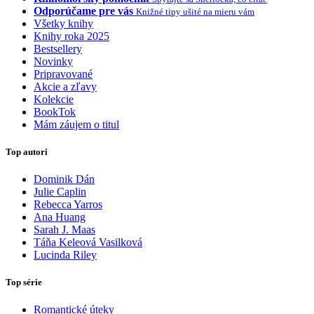
Odporúčame pre vás
Knižné tipy ušité na mieru vám
Všetky knihy
Knihy roka 2025
Bestsellery
Novinky
Pripravované
Akcie a zľavy
Kolekcie
BookTok
Mám záujem o titul
Top autori
Dominik Dán
Julie Caplin
Rebecca Yarros
Ana Huang
Sarah J. Maas
Táňa Keleová Vasilková
Lucinda Riley
Top série
Romantické úteky