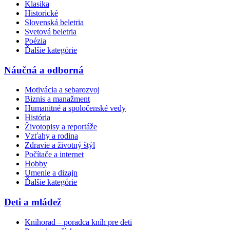
Klasika
Historické
Slovenská beletria
Svetová beletria
Poézia
Ďalšie kategórie
Náučná a odborná
Motivácia a sebarozvoj
Biznis a manažment
Humanitné a spoločenské vedy
História
Životopisy a reportáže
Vzťahy a rodina
Zdravie a životný štýl
Počítače a internet
Hobby
Umenie a dizajn
Ďalšie kategórie
Deti a mládež
Knihorad – poradca kníh pre deti