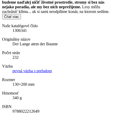
budeme naďalej ničiť životné prostredie, stromy si bez nás
nejako poradia, ale my bez nich neprežijeme.
Lesy môžu
zachrániť klímu... ak si sami neodpílime konár, na ktorom sedíme.
Čítať viac
Naše katalógové číslo
1306341
Originálny názov
Der Lange atem der Baume
Počet strán
232
Väzba
pevná väzba s prebalom
Rozmer
130×200 mm
Hmotnosť
340 g
ISBN
9788022212649