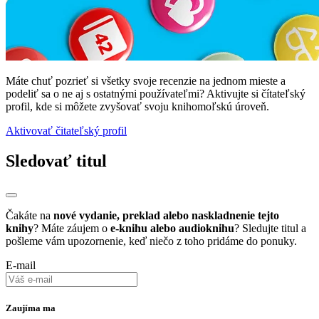
Máte chuť pozrieť si všetky svoje recenzie na jednom mieste a
podeliť sa o ne aj s ostatnými používateľmi? Aktivujte si čítateľský
profil, kde si môžete zvyšovať svoju knihomoľskú úroveň.
Aktivovať čitateľský profil
Sledovať titul
Čakáte na
nové vydanie, preklad alebo naskladnenie tejto
knihy
? Máte záujem o
e-knihu alebo audioknihu
? Sledujte titul a
pošleme vám upozornenie, keď niečo z toho pridáme do ponuky.
E-mail
Zaujíma ma