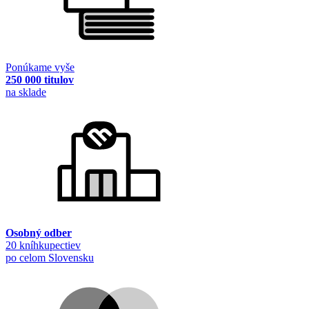
Ponúkame vyše
250 000 titulov
na sklade
Osobný odber
20 kníhkupectiev
po celom Slovensku