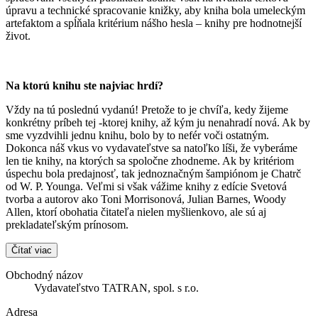
úpravu a technické spracovanie knižky, aby kniha bola umeleckým
artefaktom a spĺňala kritérium nášho hesla – knihy pre hodnotnejší
život.
Na ktorú knihu ste najviac hrdí?
Vždy na tú poslednú vydanú! Pretože to je chvíľa, kedy žijeme
konkrétny príbeh tej -ktorej knihy, až kým ju nenahradí nová. Ak by
sme vyzdvihli jednu knihu, bolo by to nefér voči ostatným.
Dokonca náš vkus vo vydavateľstve sa natoľko líši, že vyberáme
len tie knihy, na ktorých sa spoločne zhodneme. Ak by kritériom
úspechu bola predajnosť, tak jednoznačným šampiónom je Chatrč
od W. P. Younga. Veľmi si však vážime knihy z edície Svetová
tvorba a autorov ako Toni Morrisonová, Julian Barnes, Woody
Allen, ktorí obohatia čitateľa nielen myšlienkovo, ale sú aj
prekladateľským prínosom.
Čítať viac
Obchodný názov
Vydavateľstvo TATRAN, spol. s r.o.
Adresa