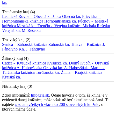
kn.
Trenčiansky kraj (4)
Lednické Rovne -
Obecná knižnica
Obecná kn.
Prievidza -
Hornonitrianska knižnica
Hornonitrianska kn.
Púchov -
Mestská
knižnica
Mestská kn.
Trenčín -
Verejná knižnica Michala Rešetku
Verejná kn. M. Rešetku
Trnavský kraj (2)
Senica -
Záhorská knižnica
Záhorská kn.
Trnava -
Knižnica J.
Fándlyho
Kn. J. Fándlyho
Žilinský kraj (4)
Čadca -
Kysucká knižnica
Kysucká kn.
Dolný Kubín -
Oravská
knižnica A. Habovštiaka
Oravská kn. A. Habovštiaka
Martin -
Turčianska knižnica
Turčianska kn.
Žilina -
Krajská knižnica
Krajská kn.
Nitriansky kraj (0)
Zdroj informácií:
Infogate.sk
. Údaje hovoria o tom, že kniha je v
evidencii danej knižnice, môže však už byť aktuálne požičaná. Tu
nájdete
zoznam všetkých viac ako 200 slovenských knižníc
, o
ktorých máme údaje.