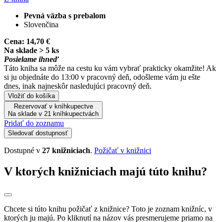
Pevná väzba s prebalom
Slovenčina
Cena:
14,70 €
Na sklade > 5 ks
Posielame ihneď
Táto kniha sa môže na cestu ku vám vybrať prakticky okamžite! Ak
si ju objednáte do 13:00 v pracovný deň, odošleme vám ju ešte
dnes, inak najneskôr nasledujúci pracovný deň.
Vložiť do košíka
Rezervovať v kníhkupectve
Na sklade v 21 kníhkupectvách
Pridať do zoznamu
Sledovať dostupnosť
Dostupné v
27 knižniciach
.
Požičať v knižnici
V ktorých knižniciach majú túto knihu?
Chcete si túto knihu požičať z knižnice? Toto je zoznam knižníc, v
ktorých ju majú. Po kliknutí na názov vás presmerujeme priamo na