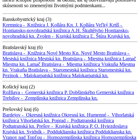
skúsenosti so zmenenými životnými podmienkami...
Banskobystrický kraj (3)
Kremnica -
Knižnica J. Kollára
Kn. J. Kollára
Veľký Krtíš -
Hontiansko-novohradská knižnica A.H. Škultétyho
Hontiansko-
novohradská kn.
Zvolen -
Krajská knižnica Ľ. Štúra
Krajská kn.
Bratislavský kraj (6)
Bratislava -
Knižnica Nové Mesto
Kn. Nové Mesto
Bratislava -
Mestská knižnica
Mestská kn.
Bratislava -
Miestna knižnica Lamač
Miestna kn. Lamač
Bratislava -
Miestna knižnica Vrakuňa
Miestna
kn. Vrakuňa
Bratislava -
Staromestská knižnica
Staromestská kn.
Pezinok -
Malokarpatská knižnica
Malokarpatská kn.
Košický kraj (2)
Rožňava -
Gemerská knižnica P. Dobšinského
Gemerská knižnica
Trebišov -
Zemplínska knižnica
Zemplínska kn.
Prešovský kraj (6)
Bardejov -
Okresná knižnica
Okresná kn.
Humenné -
Vihorlatská
knižnica
Vihorlatská kn.
Poprad -
Podtatranská knižnica
Podtatranská kn.
Prešov -
Krajská knižnica P. O. Hviezdoslava
Krajská kn.
Svidník -
Podduklianska knižnica
Podduklianska kn.
Vranov nad Topľou -
Hornozemplínska knižnica
Hornozemplínska