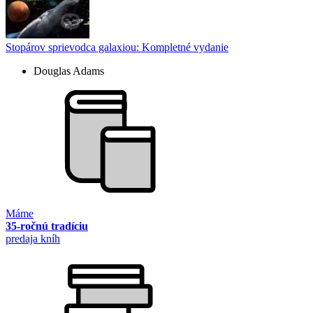
Stopárov sprievodca galaxiou: Kompletné vydanie
Douglas Adams
Máme
35-ročnú tradíciu
predaja kníh