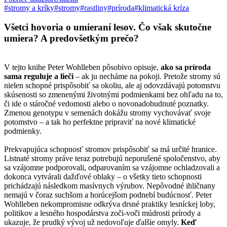
#stromy a kríky
#stromy
#rastliny
#príroda
#klimatická kríza
Všetci hovoria o umieraní lesov. Čo však skutočne
umiera? A predovšetkým prečo?
V tejto knihe Peter Wohlleben pôsobivo opisuje,
ako sa príroda
sama reguluje a lieči
– ak ju necháme na pokoji. Pretože stromy sú
nielen schopné prispôsobiť sa okoliu, ale aj odovzdávajú potomstvu
skúsenosti so zmenenými životnými podmienkami bez ohľadu na to,
či ide o stáročné vedomosti alebo o novonadobudnuté poznatky.
Zmenou genotypu v semenách dokážu stromy vychovávať svoje
potomstvo – a tak ho perfektne pripraviť na nové klimatické
podmienky.
Prekvapujúca schopnosť stromov prispôsobiť sa má určité hranice.
Listnaté stromy práve teraz potrebujú neporušené spoločenstvo, aby
sa vzájomne podporovali, odparovaním sa vzájomne ochladzovali a
dokonca vytvárali dažďové oblaky – o všetky tieto schopnosti
prichádzajú následkom masívnych výrubov. Nepôvodné ihličnany
nemajú v čoraz suchšom a horúcejšom podnebí budúcnosť. Peter
Wohlleben nekompromisne odkrýva drsné praktiky lesníckej loby,
politikov a lesného hospodárstva zoči-voči múdrosti prírody a
ukazuje, že prudký vývoj už nedovoľuje ďalšie omyly.
Keď