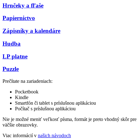
Hrnčeky a fľaše
Papiernictvo
Zápisníky a kalendáre
Hudba
LP platne
Puzzle
Prečítate na zariadeniach:
Pocketbook
Kindle
Smartfón či tablet s príslušnou aplikáciou
Počítač s príslušnou aplikáciou
Nie je možné meniť veľkosť písma, formát je preto vhodný skôr pre
väčšie obrazovky.
Viac informácií v
našich návodoch