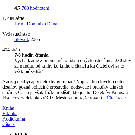
4,7
788 hodnotení
1. diel série
Krimi Dominika Dána
Vydavateľstvo
Slovart
, 2005
404 strán
7-8 hodín čítania
Vychádzame z priemerného údaju o rýchlosti čítania 230 slov
za minútu, od knihy ku knihe a čitateľa ku čitateľovi sa to
však môže líšiť.
Naozaj neobyčajný detektívny román! Napísal ho človek, čo do
detailov pozná policajné prostredie, podsvetie i praktiky tajných
služieb. Často je však ťažké rozlíšiť, kto je kto. Detektívi Krausz a
Fischer z oddelenia vrážd v Meste sa pri vyšetrovaní...
Čítať viac
Kniha
E-kniha
Audiokniha
Čítaná
EPUB