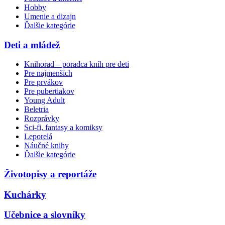
Hobby
Umenie a dizajn
Ďalšie kategórie
Deti a mládež
Knihorad – poradca kníh pre deti
Pre najmenších
Pre prvákov
Pre pubertiakov
Young Adult
Beletria
Rozprávky
Sci-fi, fantasy a komiksy
Leporelá
Náučné knihy
Ďalšie kategórie
Životopisy a reportáže
Kuchárky
Učebnice a slovníky