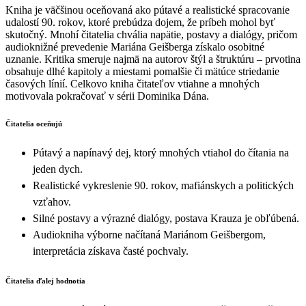
Kniha je väčšinou oceňovaná ako pútavé a realistické spracovanie
udalostí 90. rokov, ktoré prebúdza dojem, že príbeh mohol byť
skutočný. Mnohí čitatelia chvália napätie, postavy a dialógy, pričom
audioknižné prevedenie Mariána Geišberga získalo osobitné
uznanie. Kritika smeruje najmä na autorov štýl a štruktúru – prvotina
obsahuje dlhé kapitoly a miestami pomalšie či mätúce striedanie
časových línií. Celkovo kniha čitateľov vtiahne a mnohých
motivovala pokračovať v sérii Dominika Dána.
Čitatelia oceňujú
Pútavý a napínavý dej, ktorý mnohých vtiahol do čítania na
jeden dych.
Realistické vykreslenie 90. rokov, mafiánskych a politických
vzťahov.
Silné postavy a výrazné dialógy, postava Krauza je obľúbená.
Audiokniha výborne načítaná Mariánom Geišbergom,
interpretácia získava časté pochvaly.
Čitatelia ďalej hodnotia