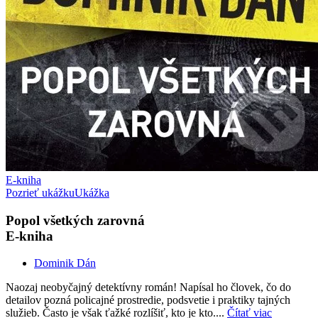
E-kniha
Pozrieť ukážku
Ukážka
Popol všetkých zarovná
E-kniha
Dominik Dán
Naozaj neobyčajný detektívny román! Napísal ho človek, čo do
detailov pozná policajné prostredie, podsvetie i praktiky tajných
služieb. Často je však ťažké rozlíšiť, kto je kto....
Čítať viac