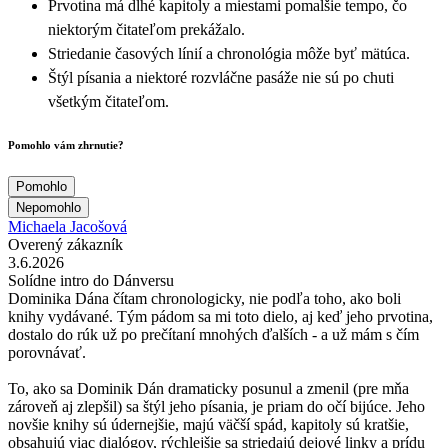
Prvotina má dlhé kapitoly a miestami pomalšie tempo, čo
niektorým čitateľom prekážalo.
Striedanie časových línií a chronológia môže byť mätúca.
Štýl písania a niektoré rozvláčne pasáže nie sú po chuti
všetkým čitateľom.
Pomohlo vám zhrnutie?
Pomohlo
Nepomohlo
Michaela Jacošová
Overený zákazník
3.6.2026
Solídne intro do Dánversu
Dominika Dána čítam chronologicky, nie podľa toho, ako boli
knihy vydávané. Tým pádom sa mi toto dielo, aj keď jeho prvotina,
dostalo do rúk už po prečítaní mnohých ďalších - a už mám s čím
porovnávať.
To, ako sa Dominik Dán dramaticky posunul a zmenil (pre mňa
zároveň aj zlepšil) sa štýl jeho písania, je priam do očí bijúce. Jeho
novšie knihy sú údernejšie, majú väčší spád, kapitoly sú kratšie,
obsahujú viac dialógov, rýchlejšie sa striedajú dejové linky a prídu