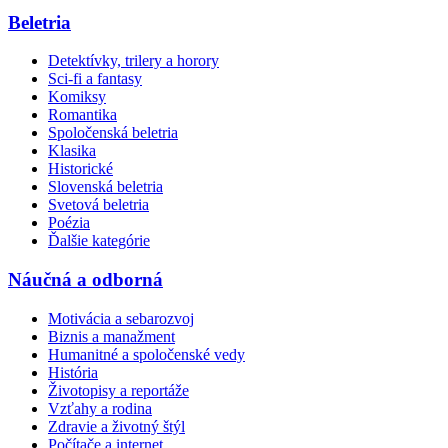
Beletria
Detektívky, trilery a horory
Sci-fi a fantasy
Komiksy
Romantika
Spoločenská beletria
Klasika
Historické
Slovenská beletria
Svetová beletria
Poézia
Ďalšie kategórie
Náučná a odborná
Motivácia a sebarozvoj
Biznis a manažment
Humanitné a spoločenské vedy
História
Životopisy a reportáže
Vzťahy a rodina
Zdravie a životný štýl
Počítače a internet