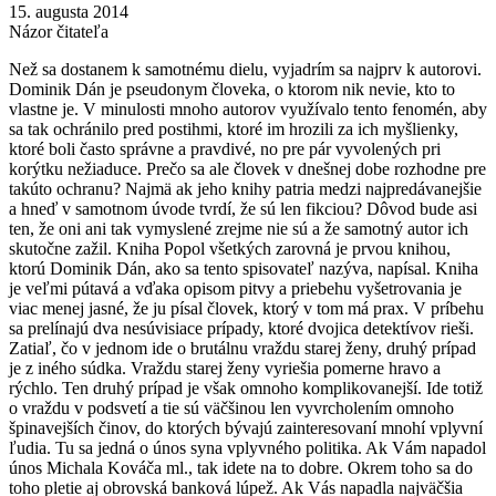
15. augusta 2014
Názor čitateľa
Než sa dostanem k samotnému dielu, vyjadrím sa najprv k autorovi.
Dominik Dán je pseudonym človeka, o ktorom nik nevie, kto to
vlastne je. V minulosti mnoho autorov využívalo tento fenomén, aby
sa tak ochránilo pred postihmi, ktoré im hrozili za ich myšlienky,
ktoré boli často správne a pravdivé, no pre pár vyvolených pri
korýtku nežiaduce. Prečo sa ale človek v dnešnej dobe rozhodne pre
takúto ochranu? Najmä ak jeho knihy patria medzi najpredávanejšie
a hneď v samotnom úvode tvrdí, že sú len fikciou? Dôvod bude asi
ten, že oni ani tak vymyslené zrejme nie sú a že samotný autor ich
skutočne zažil. Kniha Popol všetkých zarovná je prvou knihou,
ktorú Dominik Dán, ako sa tento spisovateľ nazýva, napísal. Kniha
je veľmi pútavá a vďaka opisom pitvy a priebehu vyšetrovania je
viac menej jasné, že ju písal človek, ktorý v tom má prax. V príbehu
sa prelínajú dva nesúvisiace prípady, ktoré dvojica detektívov rieši.
Zatiaľ, čo v jednom ide o brutálnu vraždu starej ženy, druhý prípad
je z iného súdka. Vraždu starej ženy vyriešia pomerne hravo a
rýchlo. Ten druhý prípad je však omnoho komplikovanejší. Ide totiž
o vraždu v podsvetí a tie sú väčšinou len vyvrcholením omnoho
špinavejších činov, do ktorých bývajú zainteresovaní mnohí vplyvní
ľudia. Tu sa jedná o únos syna vplyvného politika. Ak Vám napadol
únos Michala Kováča ml., tak idete na to dobre. Okrem toho sa do
toho pletie aj obrovská banková lúpež. Ak Vás napadla najväčšia