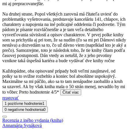
mi aj prepracovanejšie.
Na druhej strane, Popol všetkých zarovná má čítateľa uviesť do
problematiky vyšetrovania, predstavuje kanceláriu 141, chlapov, ich
charaktery a napojenia na iné policajné oddelenia či podsvetie. Tým
pádom je písanie rozvláčnenšie a je tam veľa detailného
vysvetľovania súvislostí a opisov charakterov. V prvej polke knihy
som sa prichytila aj pri tom, že sa nudím (čo sa mi pri Dámovi nikdy
nestáva) a dozvedám sa to, čo už dávno viem (napríklad kto je aký a
prečo). Samozrejme, toto je následok toho, že tie knihy čítam podľa
časovej postupnosti. Dán vtedy as netušil, že z jeho prvotiny
vznikne taká úspešná kariéra a bude vydávať dve knihy ročne
Každopádne, oba opisované prípady boli veľmi zaujímavé, od
polky sa to svižne rozbehlo a koniec bol absolútne uspokojivý.
Maximálne sa mi páčilo, ako sa to tam nenápadne zaobalilo a kruh
sa uzavrel. Ak by však kniha mala o 50 strán menej, nevadilo by mi
to vôbec Preto hodnotenie 4/5*
Čítať viac
reagovať
1 pozitívne hodnotenie
1
0 negatívne hodnotenia
0
Recenzia z iného vydania (kniha)
Annamária Synáková