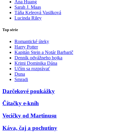
Ana Huang
Sarah J. Maas
Táňa Keleová Vasilková
Lucinda Riley
Top série
Romantické úteky
Harry Potter
Kapitán Stein a Notár Barbarič
Denník odvážneho bojka
Krimi Dominika Dána
Učím sa rozprávať
Duna
Smradi
Darčekové poukážky
Čítačky e-kníh
Vecičky od Martinusu
Káva, čaj a pochutiny