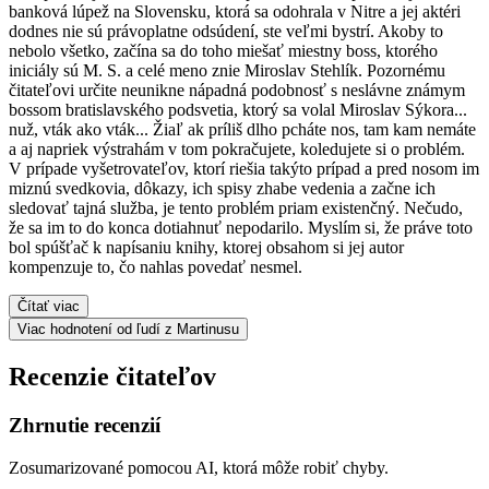
banková lúpež na Slovensku, ktorá sa odohrala v Nitre a jej aktéri
dodnes nie sú právoplatne odsúdení, ste veľmi bystrí. Akoby to
nebolo všetko, začína sa do toho miešať miestny boss, ktorého
iniciály sú M. S. a celé meno znie Miroslav Stehlík. Pozornému
čitateľovi určite neunikne nápadná podobnosť s neslávne známym
bossom bratislavského podsvetia, ktorý sa volal Miroslav Sýkora...
nuž, vták ako vták... Žiaľ ak príliš dlho pcháte nos, tam kam nemáte
a aj napriek výstrahám v tom pokračujete, koledujete si o problém.
V prípade vyšetrovateľov, ktorí riešia takýto prípad a pred nosom im
miznú svedkovia, dôkazy, ich spisy zhabe vedenia a začne ich
sledovať tajná služba, je tento problém priam existenčný. Nečudo,
že sa im to do konca dotiahnuť nepodarilo. Myslím si, že práve toto
bol spúšťač k napísaniu knihy, ktorej obsahom si jej autor
kompenzuje to, čo nahlas povedať nesmel.
Čítať viac
Viac hodnotení od ľudí z Martinusu
Recenzie čitateľov
Zhrnutie recenzií
Zosumarizované pomocou AI, ktorá môže robiť chyby.