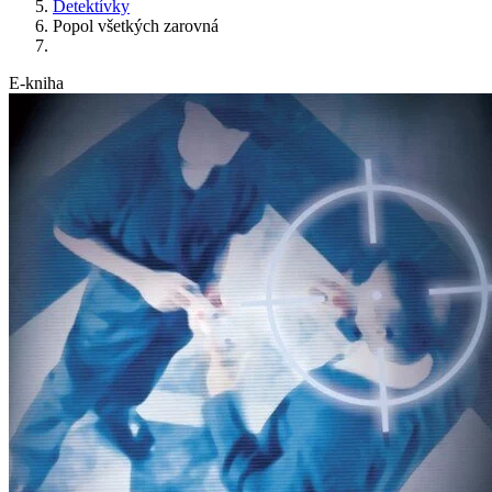
Detektívky
Popol všetkých zarovná
E-kniha