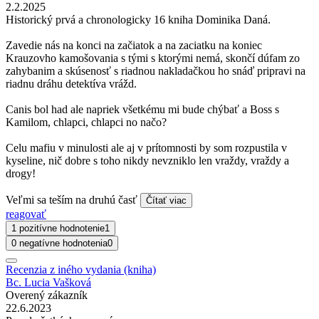
2.2.2025
Historický prvá a chronologicky 16 kniha Dominika Daná.
Zavedie nás na konci na začiatok a na zaciatku na koniec
Krauzovho kamošovania s tými s ktorými nemá, skončí dúfam zo
zahybanim a skúsenosť s riadnou nakladačkou ho snáď pripravi na
riadnu dráhu detektíva vrážd.
Canis bol had ale napriek všetkému mi bude chýbať a Boss s
Kamilom, chlapci, chlapci no načo?
Celu mafiu v minulosti ale aj v prítomnosti by som rozpustila v
kyseline, nič dobre s toho nikdy nevzniklo len vraždy, vraždy a
drogy!
Veľmi sa teším na druhú časť
Čítať viac
reagovať
1 pozitívne hodnotenie
1
0 negatívne hodnotenia
0
Recenzia z iného vydania (kniha)
Bc. Lucia Vašková
Overený zákazník
22.6.2023