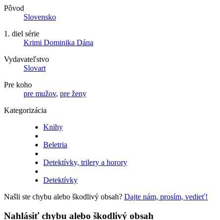
Pôvod
Slovensko
1. diel série
Krimi Dominika Dána
Vydavateľstvo
Slovart
Pre koho
pre mužov
,
pre ženy
Kategorizácia
Knihy
Beletria
Detektívky, trilery a horory
Detektívky
Našli ste chybu alebo škodlivý obsah?
Dajte nám, prosím, vedieť!
Nahlásiť chybu alebo škodlivý obsah