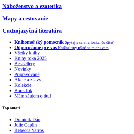
Náboženstvo a ezoterika
Mapy a cestovanie
Cudzojazyčná literatúra
Knihomoľský pomocník
Spýtajte sa Sherlocka, čo čítať
Odporúčame pre vás
Knižné tipy ušité na mieru vám
Všetky knihy
Knihy roka 2025
Bestsellery
Novinky
Pripravované
Akcie a zľavy
Kolekcie
BookTok
Mám záujem o titul
Top autori
Dominik Dán
Julie Caplin
Rebecca Yarros