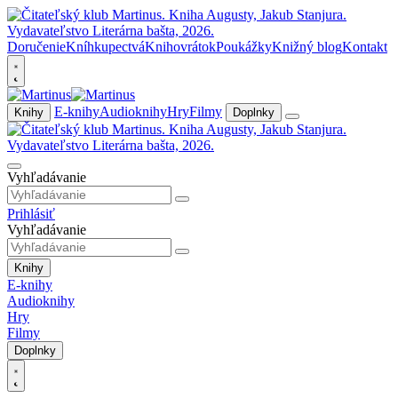
Doručenie
Kníhkupectvá
Knihovrátok
Poukážky
Knižný blog
Kontakt
E-knihy
Audioknihy
Hry
Filmy
Knihy
Doplnky
Vyhľadávanie
Prihlásiť
Vyhľadávanie
Knihy
E-knihy
Audioknihy
Hry
Filmy
Doplnky