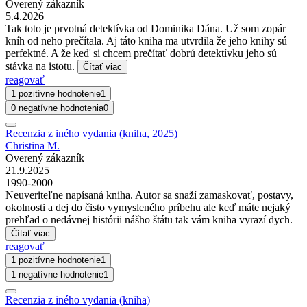
Overený zákazník
5.4.2026
Tak toto je prvotná detektívka od Dominika Dána. Už som zopár
kníh od neho prečítala. Aj táto kniha ma utvrdila že jeho knihy sú
perfektné. A že keď si chcem prečítať dobrú detektívku jeho sú
stávka na istotu.
Čítať viac
reagovať
1 pozitívne hodnotenie
1
0 negatívne hodnotenia
0
Recenzia z iného vydania (kniha, 2025)
Christina M.
Overený zákazník
21.9.2025
1990-2000
Neuveriteľne napísaná kniha. Autor sa snaží zamaskovať, postavy,
okolnosti a dej do čisto vymysleného príbehu ale keď máte nejaký
prehľad o nedávnej histórii nášho štátu tak vám kniha vyrazí dych.
Čítať viac
reagovať
1 pozitívne hodnotenie
1
1 negatívne hodnotenie
1
Recenzia z iného vydania (kniha)