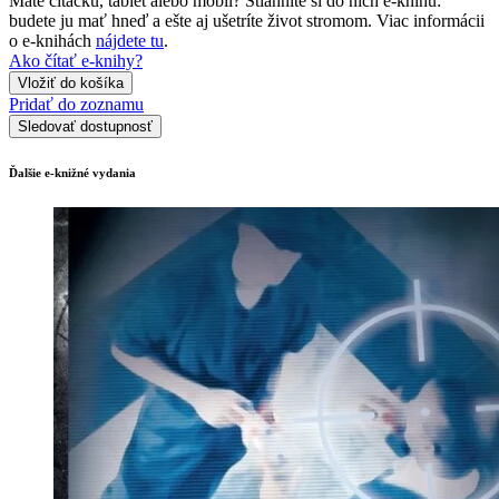
Máte čítačku, tablet alebo mobil? Stiahnite si do nich e-knihu:
budete ju mať hneď a ešte aj ušetríte život stromom. Viac informácii
o e-knihách
nájdete tu
.
Ako čítať e-knihy?
Vložiť do košíka
Pridať do zoznamu
Sledovať dostupnosť
Ďalšie e-knižné vydania