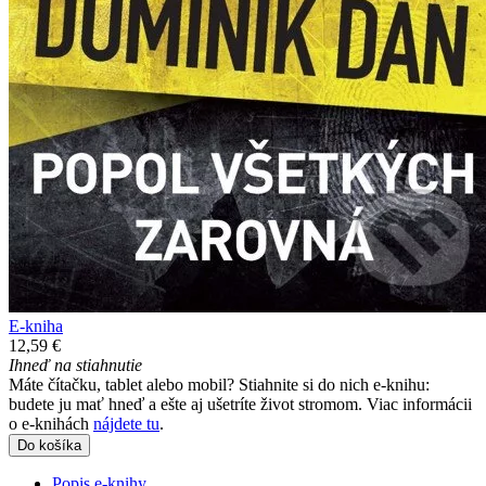
E-kniha
12,59 €
Ihneď na stiahnutie
Máte čítačku, tablet alebo mobil? Stiahnite si do nich e-knihu:
budete ju mať hneď a ešte aj ušetríte život stromom. Viac informácii
o e-knihách
nájdete tu
.
Do košíka
Popis e-knihy