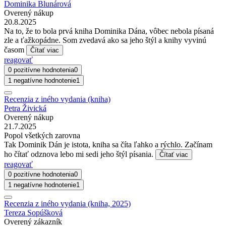
Dominika Blunárová
Overený nákup
20.8.2025
Na to, že to bola prvá kniha Dominika Dána, vôbec nebola písaná
zle a ťažkopádne. Som zvedavá ako sa jeho štýl a knihy vyvinú
časom
Čítať viac
reagovať
0 pozitívne hodnotenia
0
1 negatívne hodnotenie
1
Recenzia z iného vydania (kniha)
Petra Živická
Overený nákup
21.7.2025
Popol všetkých zarovna
Tak Dominik Dán je istota, kniha sa číta ľahko a rýchlo. Začínam
ho čítať odznova lebo mi sedi jeho štýl písania.
Čítať viac
reagovať
0 pozitívne hodnotenia
0
1 negatívne hodnotenie
1
Recenzia z iného vydania (kniha, 2025)
Tereza Sopúšková
Overený zákazník