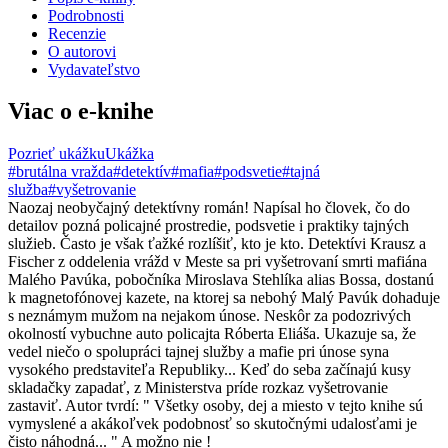
Podrobnosti
Recenzie
O autorovi
Vydavateľstvo
Viac o e-knihe
Pozrieť ukážku
Ukážka
#brutálna vražda
#detektív
#mafia
#podsvetie
#tajná
služba
#vyšetrovanie
Naozaj neobyčajný detektívny román! Napísal ho človek, čo do
detailov pozná policajné prostredie, podsvetie i praktiky tajných
služieb. Často je však ťažké rozlíšiť, kto je kto. Detektívi Krausz a
Fischer z oddelenia vrážd v Meste sa pri vyšetrovaní smrti mafiána
Malého Pavúka, pobočníka Miroslava Stehlíka alias Bossa, dostanú
k magnetofónovej kazete, na ktorej sa nebohý Malý Pavúk dohaduje
s neznámym mužom na nejakom únose. Neskôr za podozrivých
okolností vybuchne auto policajta Róberta Eliáša. Ukazuje sa, že
vedel niečo o spolupráci tajnej služby a mafie pri únose syna
vysokého predstaviteľa Republiky... Keď do seba začínajú kusy
skladačky zapadať, z Ministerstva príde rozkaz vyšetrovanie
zastaviť. Autor tvrdí: " Všetky osoby, dej a miesto v tejto knihe sú
vymyslené a akákoľvek podobnosť so skutočnými udalosťami je
čisto náhodná... " A možno nie !