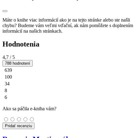
Máte o knihe viac informácií ako je na tejto stránke alebo ste našli
chybu? Budeme vám veľmi vďační, ak nám pomôžete s doplnením
informácií na našich stránkach.
Hodnotenia
4,7
/ 5
788 hodnotení
639
100
34
8
6
Ako sa páčila e-kniha vám?
Pridať recenziu