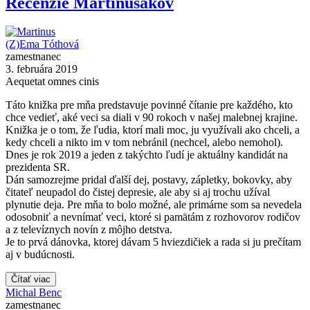
Recenzie Martinusákov
(Z)Ema Tóthová
zamestnanec
3. februára 2019
Aequetat omnes cinis
Táto knižka pre mňa predstavuje povinné čítanie pre každého, kto
chce vedieť, aké veci sa diali v 90 rokoch v našej malebnej krajine.
Knižka je o tom, že ľudia, ktorí mali moc, ju využívali ako chceli, a
kedy chceli a nikto im v tom nebránil (nechcel, alebo nemohol).
Dnes je rok 2019 a jeden z takýchto ľudí je aktuálny kandidát na
prezidenta SR.
Dán samozrejme pridal ďalší dej, postavy, zápletky, bokovky, aby
čitateľ neupadol do čistej depresie, ale aby si aj trochu užíval
plynutie deja. Pre mňa to bolo možné, ale primárne som sa nevedela
odosobniť a nevnímať veci, ktoré si pamätám z rozhovorov rodičov
a z televíznych novín z môjho detstva.
Je to prvá dánovka, ktorej dávam 5 hviezdičiek a rada si ju prečítam
aj v budúcnosti.
Čítať viac
Michal Benc
zamestnanec