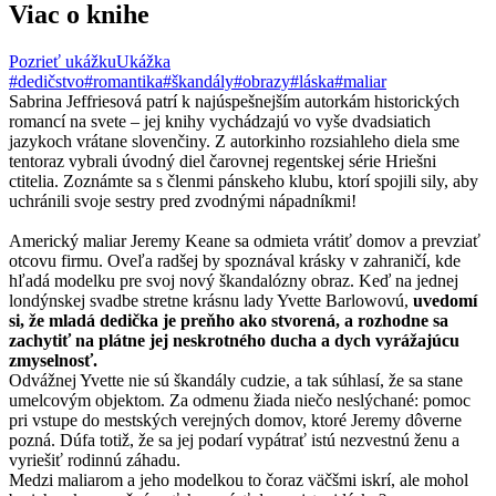
Viac o knihe
Pozrieť ukážku
Ukážka
#dedičstvo
#romantika
#škandály
#obrazy
#láska
#maliar
Sabrina Jeffriesová patrí k najúspešnejším autorkám historických
romancí na svete – jej knihy vychádzajú vo vyše dvadsiatich
jazykoch vrátane slovenčiny. Z autorkinho rozsiahleho diela sme
tentoraz vybrali úvodný diel čarovnej regentskej série Hriešni
ctitelia. Zoznámte sa s členmi pánskeho klubu, ktorí spojili sily, aby
uchránili svoje sestry pred zvodnými nápadníkmi!
Americký maliar Jeremy Keane sa odmieta vrátiť domov a prevziať
otcovu firmu. Oveľa radšej by spoznával krásky v zahraničí, kde
hľadá modelku pre svoj nový škandalózny obraz. Keď na jednej
londýnskej svadbe stretne krásnu lady Yvette Barlowovú,
uvedomí
si, že mladá dedička je preňho ako stvorená, a rozhodne sa
zachytiť na plátne jej neskrotného ducha a dych vyrážajúcu
zmyselnosť.
Odvážnej Yvette nie sú škandály cudzie, a tak súhlasí, že sa stane
umelcovým objektom. Za odmenu žiada niečo neslýchané: pomoc
pri vstupe do mestských verejných domov, ktoré Jeremy dôverne
pozná. Dúfa totiž, že sa jej podarí vypátrať istú nezvestnú ženu a
vyriešiť rodinnú záhadu.
Medzi maliarom a jeho modelkou to čoraz väčšmi iskrí, ale mohol