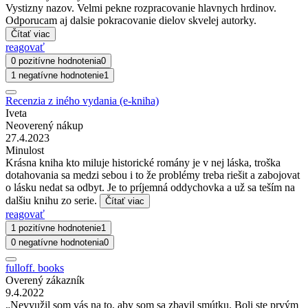
Vystizny nazov. Velmi pekne rozpracovanie hlavnych hrdinov.
Odporucam aj dalsie pokracovanie dielov skvelej autorky.
Čítať viac
reagovať
0 pozitívne hodnotenia
0
1 negatívne hodnotenie
1
Recenzia z iného vydania (e-kniha)
Iveta
Neoverený nákup
27.4.2023
Minulost
Krásna kniha kto miluje historické romány je v nej láska, troška
dotahovania sa medzi sebou i to že problémy treba riešit a zabojovat
o lásku nedat sa odbyt. Je to príjemná oddychovka a už sa teším na
dalšiu knihu zo serie.
Čítať viac
reagovať
1 pozitívne hodnotenie
1
0 negatívne hodnotenia
0
fulloff. books
Overený zákazník
9.4.2022
„Nevyužil som vás na to, aby som sa zbavil smútku. Boli ste prvým