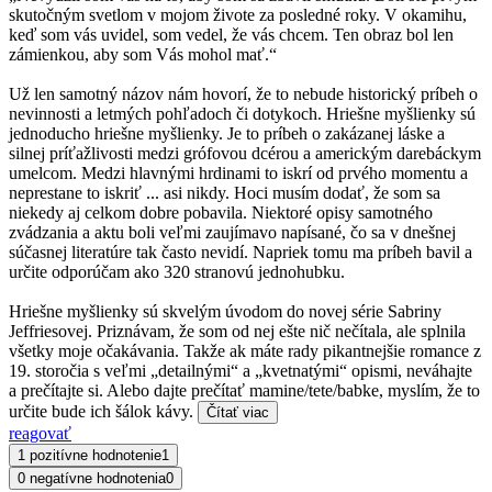
skutočným svetlom v mojom živote za posledné roky. V okamihu,
keď som vás uvidel, som vedel, že vás chcem. Ten obraz bol len
zámienkou, aby som Vás mohol mať.“
Už len samotný názov nám hovorí, že to nebude historický príbeh o
nevinnosti a letmých pohľadoch či dotykoch. Hriešne myšlienky sú
jednoducho hriešne myšlienky. Je to príbeh o zakázanej láske a
silnej príťažlivosti medzi grófovou dcérou a americkým darebáckym
umelcom. Medzi hlavnými hrdinami to iskrí od prvého momentu a
neprestane to iskriť ... asi nikdy. Hoci musím dodať, že som sa
niekedy aj celkom dobre pobavila. Niektoré opisy samotného
zvádzania a aktu boli veľmi zaujímavo napísané, čo sa v dnešnej
súčasnej literatúre tak často nevidí. Napriek tomu ma príbeh bavil a
určite odporúčam ako 320 stranovú jednohubku.
Hriešne myšlienky sú skvelým úvodom do novej série Sabriny
Jeffriesovej. Priznávam, že som od nej ešte nič nečítala, ale splnila
všetky moje očakávania. Takže ak máte rady pikantnejšie romance z
19. storočia s veľmi „detailnými“ a „kvetnatými“ opismi, neváhajte
a prečítajte si. Alebo dajte prečítať mamine/tete/babke, myslím, že to
určite bude ich šálok kávy.
Čítať viac
reagovať
1 pozitívne hodnotenie
1
0 negatívne hodnotenia
0