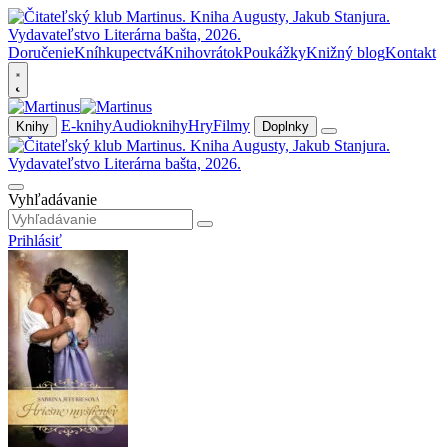
Doručenie
Kníhkupectvá
Knihovrátok
Poukážky
Knižný blog
Kontakt
E-knihy
Audioknihy
Hry
Filmy
Knihy
Doplnky
Vyhľadávanie
Prihlásiť