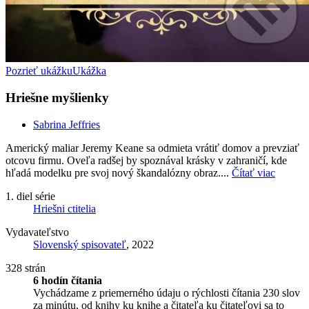
Pozrieť ukážku
Ukážka
Hriešne myšlienky
Sabrina Jeffries
Americký maliar Jeremy Keane sa odmieta vrátiť domov a prevziať
otcovu firmu. Oveľa radšej by spoznával krásky v zahraničí, kde
hľadá modelku pre svoj nový škandalózny obraz....
Čítať viac
1. diel série
Hriešni ctitelia
Vydavateľstvo
Slovenský spisovateľ
, 2022
328 strán
6 hodín čítania
Vychádzame z priemerného údaju o rýchlosti čítania 230 slov
za minútu, od knihy ku knihe a čitateľa ku čitateľovi sa to