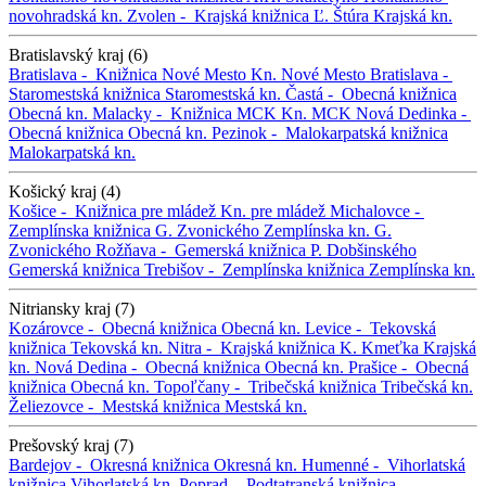
novohradská kn.
Zvolen -
Krajská knižnica Ľ. Štúra
Krajská kn.
Bratislavský kraj (6)
Bratislava -
Knižnica Nové Mesto
Kn. Nové Mesto
Bratislava -
Staromestská knižnica
Staromestská kn.
Častá -
Obecná knižnica
Obecná kn.
Malacky -
Knižnica MCK
Kn. MCK
Nová Dedinka -
Obecná knižnica
Obecná kn.
Pezinok -
Malokarpatská knižnica
Malokarpatská kn.
Košický kraj (4)
Košice -
Knižnica pre mládež
Kn. pre mládež
Michalovce -
Zemplínska knižnica G. Zvonického
Zemplínska kn. G.
Zvonického
Rožňava -
Gemerská knižnica P. Dobšinského
Gemerská knižnica
Trebišov -
Zemplínska knižnica
Zemplínska kn.
Nitriansky kraj (7)
Kozárovce -
Obecná knižnica
Obecná kn.
Levice -
Tekovská
knižnica
Tekovská kn.
Nitra -
Krajská knižnica K. Kmeťka
Krajská
kn.
Nová Dedina -
Obecná knižnica
Obecná kn.
Prašice -
Obecná
knižnica
Obecná kn.
Topoľčany -
Tribečská knižnica
Tribečská kn.
Želiezovce -
Mestská knižnica
Mestská kn.
Prešovský kraj (7)
Bardejov -
Okresná knižnica
Okresná kn.
Humenné -
Vihorlatská
knižnica
Vihorlatská kn.
Poprad -
Podtatranská knižnica