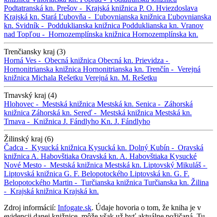
Podtatranská kn.
Prešov -
Krajská knižnica P. O. Hviezdoslava
Krajská kn.
Stará Ľubovňa -
Ľubovnianska knižnica
Ľubovnianska
kn.
Svidník -
Podduklianska knižnica
Podduklianska kn.
Vranov
nad Topľou -
Hornozemplínska knižnica
Hornozemplínska kn.
Trenčiansky kraj (3)
Horná Ves -
Obecná knižnica
Obecná kn.
Prievidza -
Hornonitrianska knižnica
Hornonitrianska kn.
Trenčín -
Verejná
knižnica Michala Rešetku
Verejná kn. M. Rešetku
Trnavský kraj (4)
Hlohovec -
Mestská knižnica
Mestská kn.
Senica -
Záhorská
knižnica
Záhorská kn.
Sereď -
Mestská knižnica
Mestská kn.
Trnava -
Knižnica J. Fándlyho
Kn. J. Fándlyho
Žilinský kraj (6)
Čadca -
Kysucká knižnica
Kysucká kn.
Dolný Kubín -
Oravská
knižnica A. Habovštiaka
Oravská kn. A. Habovštiaka
Kysucké
Nové Mesto -
Mestská knižnica
Mestská kn.
Liptovský Mikuláš -
Liptovská knižnica G. F. Belopotockého
Liptovská kn. G. F.
Belopotockého
Martin -
Turčianska knižnica
Turčianska kn.
Žilina
-
Krajská knižnica
Krajská kn.
Zdroj informácií:
Infogate.sk
. Údaje hovoria o tom, že kniha je v
evidencii danej knižnice, môže však už byť aktuálne požičaná. Tu