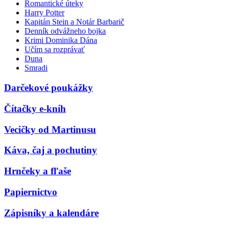
Romantické úteky
Harry Potter
Kapitán Stein a Notár Barbarič
Denník odvážneho bojka
Krimi Dominika Dána
Učím sa rozprávať
Duna
Smradi
Darčekové poukážky
Čítačky e-kníh
Vecičky od Martinusu
Káva, čaj a pochutiny
Hrnčeky a fľaše
Papiernictvo
Zápisníky a kalendáre