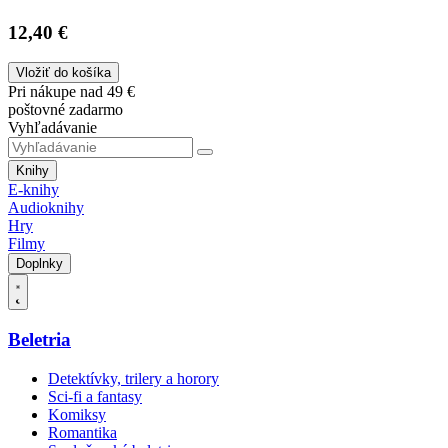
12,40 €
Vložiť do košíka
Pri nákupe nad 49 €
poštovné zadarmo
Vyhľadávanie
Knihy
E-knihy
Audioknihy
Hry
Filmy
Doplnky
Beletria
Detektívky, trilery a horory
Sci-fi a fantasy
Komiksy
Romantika