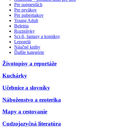
Pre najmenších
Pre prvákov
Pre pubertiakov
Young Adult
Beletria
Rozprávky
Sci-fi, fantasy a komiksy
Leporelá
Náučné knihy
Ďalšie kategórie
Životopisy a reportáže
Kuchárky
Učebnice a slovníky
Náboženstvo a ezoterika
Mapy a cestovanie
Cudzojazyčná literatúra