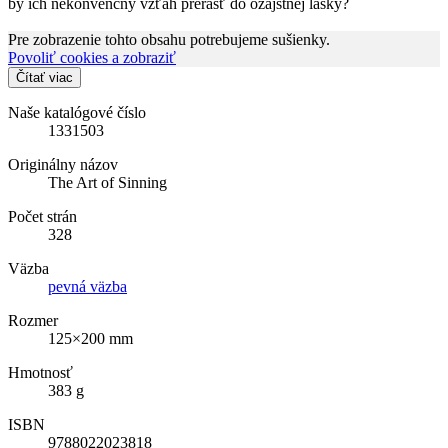
by ich nekonvenčný vzťah prerásť do ozajstnej lásky?
Pre zobrazenie tohto obsahu potrebujeme sušienky.
Povoliť cookies a zobraziť
Čítať viac
Naše katalógové číslo
1331503
Originálny názov
The Art of Sinning
Počet strán
328
Väzba
pevná väzba
Rozmer
125×200 mm
Hmotnosť
383 g
ISBN
9788022023818