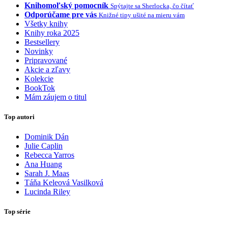
Knihomoľský pomocník
Spýtajte sa Sherlocka, čo čítať
Odporúčame pre vás
Knižné tipy ušité na mieru vám
Všetky knihy
Knihy roka 2025
Bestsellery
Novinky
Pripravované
Akcie a zľavy
Kolekcie
BookTok
Mám záujem o titul
Top autori
Dominik Dán
Julie Caplin
Rebecca Yarros
Ana Huang
Sarah J. Maas
Táňa Keleová Vasilková
Lucinda Riley
Top série