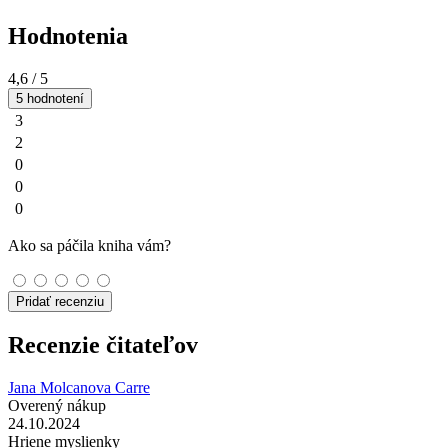
Hodnotenia
4,6
/ 5
5 hodnotení
3
2
0
0
0
Ako sa páčila kniha vám?
Pridať recenziu
Recenzie čitateľov
Jana Molcanova Carre
Overený nákup
24.10.2024
Hriene myslienky