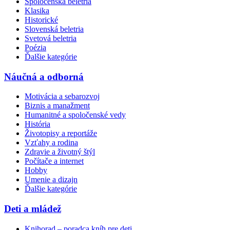
Spoločenská beletria
Klasika
Historické
Slovenská beletria
Svetová beletria
Poézia
Ďalšie kategórie
Náučná a odborná
Motivácia a sebarozvoj
Biznis a manažment
Humanitné a spoločenské vedy
História
Životopisy a reportáže
Vzťahy a rodina
Zdravie a životný štýl
Počítače a internet
Hobby
Umenie a dizajn
Ďalšie kategórie
Deti a mládež
Knihorad – poradca kníh pre deti