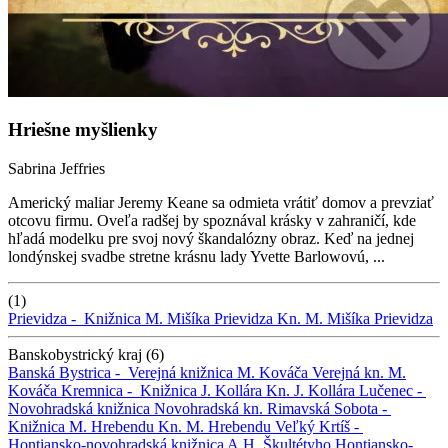
Hriešne myšlienky
Sabrina Jeffries
Americký maliar Jeremy Keane sa odmieta vrátiť domov a prevziať
otcovu firmu. Oveľa radšej by spoznával krásky v zahraničí, kde
hľadá modelku pre svoj nový škandalózny obraz. Keď na jednej
londýnskej svadbe stretne krásnu lady Yvette Barlowovú, ...
(1)
Prievidza -
Knižnica M. Mišíka Prievidza
Kn. M. Mišíka Prievidza
Banskobystrický kraj (6)
Banská Bystrica -
Verejná knižnica M. Kováča
Verejná kn. M.
Kováča
Kremnica -
Knižnica J. Kollára
Kn. J. Kollára
Lučenec -
Novohradská knižnica
Novohradská kn.
Rimavská Sobota -
Knižnica M. Hrebendu
Kn. M. Hrebendu
Veľký Krtíš -
Hontiansko-novohradská knižnica A.H. Škultétyho
Hontiansko-