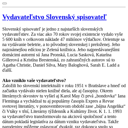
Vydavateľstvo Slovenský spisovateľ
Slovenský spisovateľ je jedno z najstarších slovenských
vydavateľstiev. Za viac ako 70 rokov svojej existencie vydalo vyše
5 600 kníh v celkovom náklade 47 miliónov výtlačkov. Orientuje sa
na vydávanie beletrie, a to pôvodnej slovenskej i preloženej. Jeho
najznámejšou edíciou je Zelená knižnica. Jeho najpredávanejšími
domácimi autormi sú Jana Pronská, Lucia Sasková, Katarína
Gillerová a Kristína Brestenská, zo zahraničných autorov sú to
Agatha Christie, Daniel Silva, Mary Baloghová, Sarah E. Ladd a
ďalší.
Ako vzniklo vaše vydavateľstvo?
Založili ho slovenskí intelektuáli v roku 1951 v Bratislave a hneď od
začiatku vydávalo nielen knižné diela, ale aj časopisy. Okrem
literárnych skvostov tu vyšiel aj Karol May či prvá „bondovka“ Iana
Fleminga a vychádzal tu aj populárny časopis Expres a Revue
svetovej literatúry, v ponovembrovom období zase „bájna Angelika“
či Vtáky v tŕní, Literárny týždenník a Kultúrny život. K 1. 1. 1993
sa vydavateľstvo transformovalo na akciovú spoločnosť a tento
dátum pokladá legislatíva za dátum vzniku vydavateľstva. Takže
narodeniny môžeme oslavovať dvakrát, raz dokonca spolu so