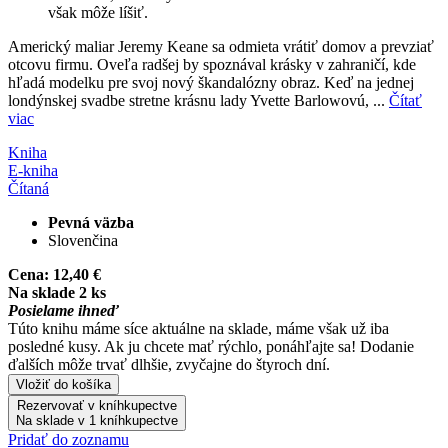
však môže líšiť.
Americký maliar Jeremy Keane sa odmieta vrátiť domov a prevziať
otcovu firmu. Oveľa radšej by spoznával krásky v zahraničí, kde
hľadá modelku pre svoj nový škandalózny obraz. Keď na jednej
londýnskej svadbe stretne krásnu lady Yvette Barlowovú, ...
Čítať
viac
Kniha
E-kniha
Čítaná
Pevná väzba
Slovenčina
Cena:
12,40 €
Na sklade 2 ks
Posielame ihneď
Túto knihu máme síce aktuálne na sklade, máme však už iba
posledné kusy. Ak ju chcete mať rýchlo, ponáhľajte sa! Dodanie
ďalších môže trvať dlhšie, zvyčajne do štyroch dní.
Vložiť do košíka
Rezervovať v kníhkupectve
Na sklade v 1 kníhkupectve
Pridať do zoznamu