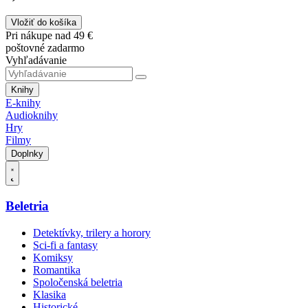
Vložiť do košíka
Pri nákupe nad 49 €
poštovné zadarmo
Vyhľadávanie
Knihy
E-knihy
Audioknihy
Hry
Filmy
Doplnky
Beletria
Detektívky, trilery a horory
Sci-fi a fantasy
Komiksy
Romantika
Spoločenská beletria
Klasika
Historické