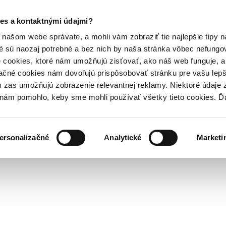
es a kontaktnými údajmi?
našom webe správate, a mohli vám zobraziť tie najlepšie tipy n
é sú naozaj potrebné a bez nich by naša stránka vôbec nefung
 cookies, ktoré nám umožňujú zisťovať, ako náš web funguje, a 
ačné cookies nám dovoľujú prispôsobovať stránku pre vašu lepši
zas umožňujú zobrazenie relevantnej reklamy. Niektoré údaje z
y nám pomohlo, keby sme mohli používať všetky tieto cookies. 
ersonalizačné
Analytické
Marketi