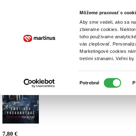
Doručenie
Kníhkupectvá
Knihovrátok
Poukážky
Knižný blog
Kontakt
Môžeme pracovať s cooki
Aby sme vedeli, ako sa na 
zbierame cookies. Niektor
E-knihy
Audioknihy
Hry
Filmy
Knihy
Doplnky
toho používame analytické
vás zlepšovať. Personaliz
Vyhľadávanie
Marketingové cookies nám 
tretími stranami. Veľmi b
Prihlásiť
Výber
Potrebné
P
súhlasu
7,80 €