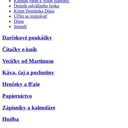
Kapitán Stein a Notár Barbarič
Denník odvážneho bojka
Krimi Dominika Dána
Učím sa rozprávať
Duna
Smradi
Darčekové poukážky
Čítačky e-kníh
Vecičky od Martinusu
Káva, čaj a pochutiny
Hrnčeky a fľaše
Papiernictvo
Zápisníky a kalendáre
Hudba