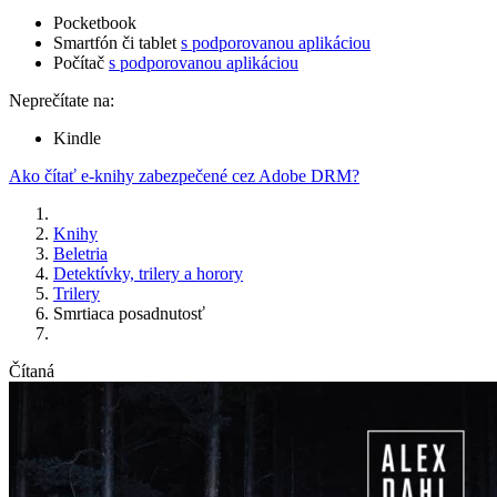
Pocketbook
Smartfón či tablet
s podporovanou aplikáciou
Počítač
s podporovanou aplikáciou
Neprečítate na:
Kindle
Ako čítať e-knihy zabezpečené cez Adobe DRM?
Knihy
Beletria
Detektívky, trilery a horory
Trilery
Smrtiaca posadnutosť
Čítaná