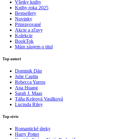
Všetky knihy
Knihy roka 2025
Bestsellery
Novinky
Pripravované
Akcie a zľavy
Kolekcie
BookTok
Mám záujem o titul
Top autori
Dominik Dán
Julie Caplin
Rebecca Yarros
Ana Huang
Sarah J. Maas
Táňa Keleová Vasilková
Lucinda Riley
Top série
Romantické úteky
Harry Potter