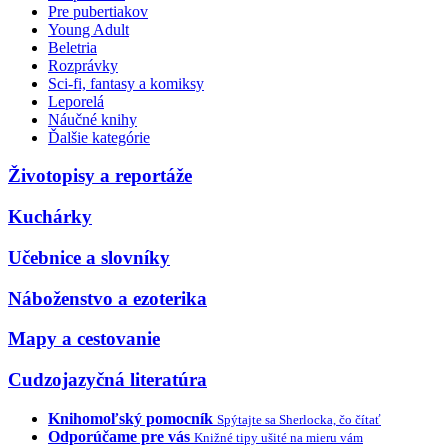
Pre pubertiakov
Young Adult
Beletria
Rozprávky
Sci-fi, fantasy a komiksy
Leporelá
Náučné knihy
Ďalšie kategórie
Životopisy a reportáže
Kuchárky
Učebnice a slovníky
Náboženstvo a ezoterika
Mapy a cestovanie
Cudzojazyčná literatúra
Knihomoľský pomocník
Spýtajte sa Sherlocka, čo čítať
Odporúčame pre vás
Knižné tipy ušité na mieru vám