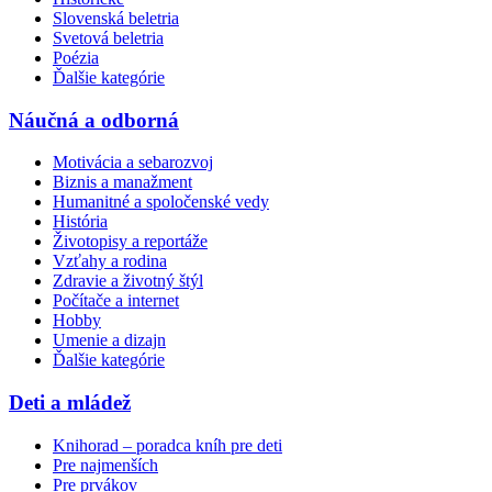
Slovenská beletria
Svetová beletria
Poézia
Ďalšie kategórie
Náučná a odborná
Motivácia a sebarozvoj
Biznis a manažment
Humanitné a spoločenské vedy
História
Životopisy a reportáže
Vzťahy a rodina
Zdravie a životný štýl
Počítače a internet
Hobby
Umenie a dizajn
Ďalšie kategórie
Deti a mládež
Knihorad – poradca kníh pre deti
Pre najmenších
Pre prvákov