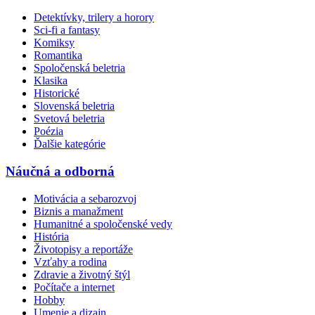
Detektívky, trilery a horory
Sci-fi a fantasy
Komiksy
Romantika
Spoločenská beletria
Klasika
Historické
Slovenská beletria
Svetová beletria
Poézia
Ďalšie kategórie
Náučná a odborná
Motivácia a sebarozvoj
Biznis a manažment
Humanitné a spoločenské vedy
História
Životopisy a reportáže
Vzťahy a rodina
Zdravie a životný štýl
Počítače a internet
Hobby
Umenie a dizajn