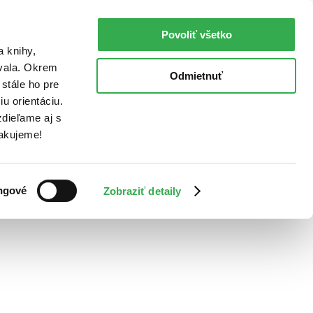
Povoliť všetko
a knihy,
ovala. Okrem
Odmietnuť
stále ho pre
u orientáciu.
dieľame aj s
Ďakujeme!
ngové
Zobraziť detaily