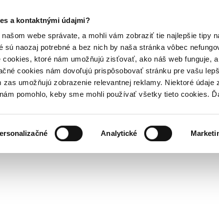
es a kontaktnými údajmi?
našom webe správate, a mohli vám zobraziť tie najlepšie tipy n
é sú naozaj potrebné a bez nich by naša stránka vôbec nefung
 cookies, ktoré nám umožňujú zisťovať, ako náš web funguje, a 
ačné cookies nám dovoľujú prispôsobovať stránku pre vašu lepši
zas umožňujú zobrazenie relevantnej reklamy. Niektoré údaje z
y nám pomohlo, keby sme mohli používať všetky tieto cookies. 
ersonalizačné
Analytické
Marketi