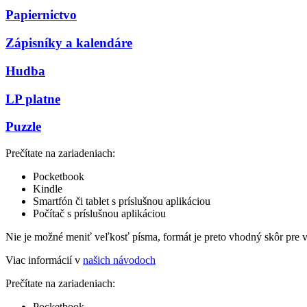
Papiernictvo
Zápisníky a kalendáre
Hudba
LP platne
Puzzle
Prečítate na zariadeniach:
Pocketbook
Kindle
Smartfón či tablet s príslušnou aplikáciou
Počítač s príslušnou aplikáciou
Nie je možné meniť veľkosť písma, formát je preto vhodný skôr pre 
Viac informácií v
našich návodoch
Prečítate na zariadeniach:
Pocketbook