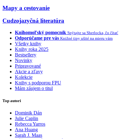
Mapy a cestovanie
Cudzojazyčná literatúra
Knihomoľský pomocník
Spýtajte sa Sherlocka, čo čítať
Odporúčame pre vás
Knižné tipy ušité na mieru vám
Všetky knihy
Knihy roka 2025
Bestsellery
Novinky
Pripravované
Akcie a zľavy
Kolekcie
Knihy s podporou FPU
Mám záujem o titul
Top autori
Dominik Dán
Julie Caplin
Rebecca Yarros
Ana Huang
Sarah J. Maas