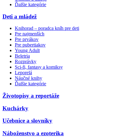
Ďalšie kategórie
Deti a mládež
Knihorad – poradca kníh pre deti
Pre najmenších
Pre prvákov
Pre pubertiakov
Young Adult
Beletria
Rozprávky
Sci-fi, fantasy a komiksy
Leporelá
Náučné knihy
Ďalšie kategórie
Životopisy a reportáže
Kuchárky
Učebnice a slovníky
Náboženstvo a ezoterika