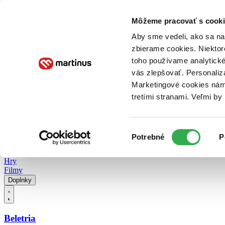
Doručenie
Kníhkupectvá
Knihovrátok
Poukážky
Knižný blog
Kontakt
Môžeme pracovať s cooki
Aby sme vedeli, ako sa na 
zbierame cookies. Niektor
E-knihy
Audioknihy
Hry
Filmy
Knihy
Doplnky
toho používame analytické
vás zlepšovať. Personaliz
Vyhľadávanie
Marketingové cookies nám 
tretími stranami. Veľmi b
Prihlásiť
Vyhľadávanie
Výber
Knihy
Potrebné
P
súhlasu
E-knihy
Audioknihy
Hry
Filmy
Doplnky
Beletria