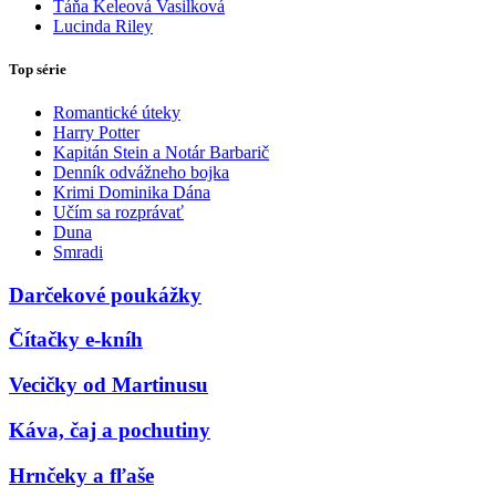
Táňa Keleová Vasilková
Lucinda Riley
Top série
Romantické úteky
Harry Potter
Kapitán Stein a Notár Barbarič
Denník odvážneho bojka
Krimi Dominika Dána
Učím sa rozprávať
Duna
Smradi
Darčekové poukážky
Čítačky e-kníh
Vecičky od Martinusu
Káva, čaj a pochutiny
Hrnčeky a fľaše