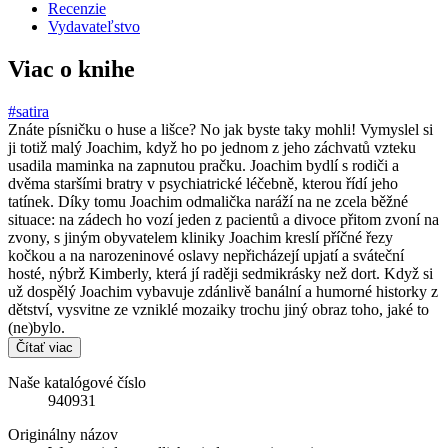
Recenzie
Vydavateľstvo
Viac o knihe
#satira
Znáte písničku o huse a lišce? No jak byste taky mohli! Vymyslel si
ji totiž malý Joachim, když ho po jednom z jeho záchvatů vzteku
usadila maminka na zapnutou pračku. Joachim bydlí s rodiči a
dvěma staršími bratry v psychiatrické léčebně, kterou řídí jeho
tatínek. Díky tomu Joachim odmalička naráží na ne zcela běžné
situace: na zádech ho vozí jeden z pacientů a divoce přitom zvoní na
zvony, s jiným obyvatelem kliniky Joachim kreslí příčné řezy
kočkou a na narozeninové oslavy nepřicházejí upjatí a sváteční
hosté, nýbrž Kimberly, která jí raději sedmikrásky než dort. Když si
už dospělý Joachim vybavuje zdánlivě banální a humorné historky z
dětství, vysvitne ze vzniklé mozaiky trochu jiný obraz toho, jaké to
(ne)bylo.
Čítať viac
Naše katalógové číslo
940931
Originálny názov