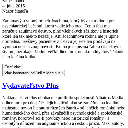
zamestnanec
4. júna 2015
Názor čitateľa
Zaujímavý a vtipný príbeh Joachima, ktorý býva s rodinou pri
psychiatrickej liečebni, ktorú vedie jeho otec. Tento fakt mu
zaručuje zaujímavé detstvo, plné všelijakých zážitkov a historiek,
ktoré len tak niekto nezažije. Ani Joachimova rodina nie je úplne
normálna, návštevy pacientov z ústavu jej ešte len pridávajú na
výnimočnosti a zaujímavosti. Kniha je napísaná ľahko čitateľným
štýlom, nečakajte žiadnu veľkú literatúru, no ako oddychové čítanie
je to ideálna kniha.
Čítať viac
Viac hodnotení od ľudí z Martinusu
Vydavateľstvo Plus
Nakladatelství Plus obohacuje portfolio společnosti Albatros Media
o literaturu pro dospělé. Jejich ediční plán se zaměřuje na kvalitní
mainstreamovou literaturu různých žánrů - od lehčích románků nebo
humoristického čtení, přes závažnější psychologické a společenské
romány, hororové sci-fi povídky nebo historické romány - s
osobitým důrazem na angloamerickou a českou prózu. Mezi autory,