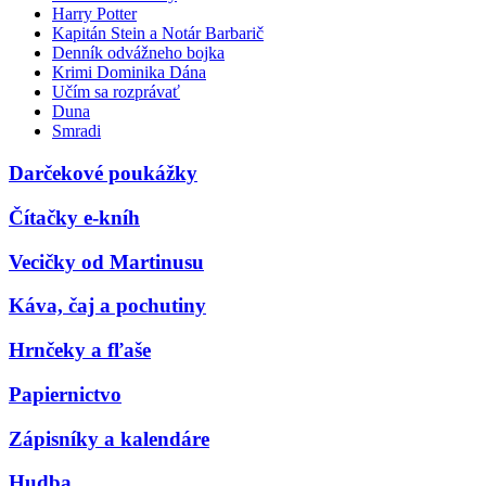
Harry Potter
Kapitán Stein a Notár Barbarič
Denník odvážneho bojka
Krimi Dominika Dána
Učím sa rozprávať
Duna
Smradi
Darčekové poukážky
Čítačky e-kníh
Vecičky od Martinusu
Káva, čaj a pochutiny
Hrnčeky a fľaše
Papiernictvo
Zápisníky a kalendáre
Hudba