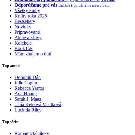
Odporúčame pre vás
Knižné tipy ušité na mieru vám
Všetky knihy
Knihy roka 2025
Bestsellery
Novinky
Pripravované
Akcie a zľavy
Kolekcie
BookTok
Mám záujem o titul
Top autori
Dominik Dán
Julie Caplin
Rebecca Yarros
Ana Huang
Sarah J. Maas
Táňa Keleová Vasilková
Lucinda Riley
Top série
Romantické úteky