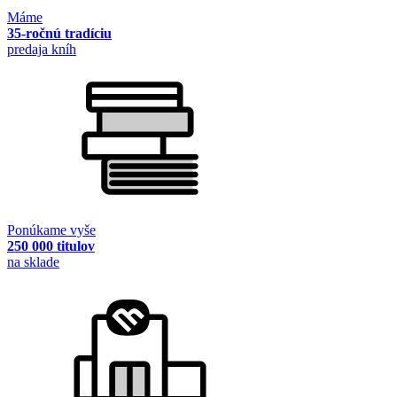
Máme
35-ročnú tradíciu
predaja kníh
Ponúkame vyše
250 000 titulov
na sklade