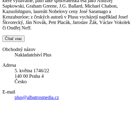
které vydáváme, patří také spisovatelská esa jako Andrzej
Sapkowski, Graham Greene, J.G. Ballard, Michael Chabon,
KazuoIshiguro, laureáti Nobelovy ceny José Saramago a
Kenzaburóoe; z českých autorů v Plusu vycházejí například Josef
Škvorecký, Ján Novák, Petr Placák, Jaroslav Žák, Václav Vokolek
či Ondřej Neff.
Čítať viac
Obchodný názov
Nakladatelství Plus
Adresa
5. května 1746/22
140 00 Praha 4
Česko
E-mail
plus@albatrosmedia.cz