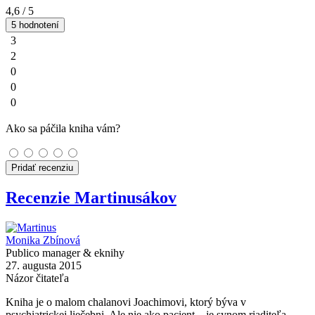
4,6
/ 5
5 hodnotení
3
2
0
0
0
Ako sa páčila kniha vám?
Pridať recenziu
Recenzie Martinusákov
Monika Zbínová
Publico manager & eknihy
27. augusta 2015
Názor čitateľa
Kniha je o malom chalanovi Joachimovi, ktorý býva v
psychiatrickej liečebni. Ale nie ako pacient – je synom riaditeľa