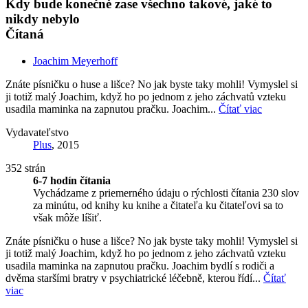
Kdy bude konečně zase všechno takové, jaké to
nikdy nebylo
Čítaná
Joachim Meyerhoff
Znáte písničku o huse a lišce? No jak byste taky mohli! Vymyslel si
ji totiž malý Joachim, když ho po jednom z jeho záchvatů vzteku
usadila maminka na zapnutou pračku. Joachim...
Čítať viac
Vydavateľstvo
Plus
, 2015
352 strán
6-7 hodín čítania
Vychádzame z priemerného údaju o rýchlosti čítania 230 slov
za minútu, od knihy ku knihe a čitateľa ku čitateľovi sa to
však môže líšiť.
Znáte písničku o huse a lišce? No jak byste taky mohli! Vymyslel si
ji totiž malý Joachim, když ho po jednom z jeho záchvatů vzteku
usadila maminka na zapnutou pračku. Joachim bydlí s rodiči a
dvěma staršími bratry v psychiatrické léčebně, kterou řídí...
Čítať
viac