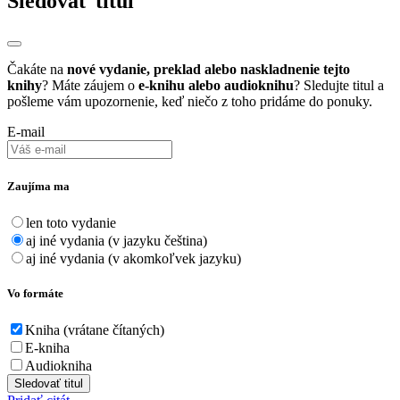
Sledovať titul
Čakáte na
nové vydanie, preklad alebo naskladnenie tejto
knihy
? Máte záujem o
e-knihu alebo audioknihu
? Sledujte titul a
pošleme vám upozornenie, keď niečo z toho pridáme do ponuky.
E-mail
Zaujíma ma
len toto vydanie
aj iné vydania (v jazyku čeština)
aj iné vydania (v akomkoľvek jazyku)
Vo formáte
Kniha (vrátane čítaných)
E-kniha
Audiokniha
Sledovať titul