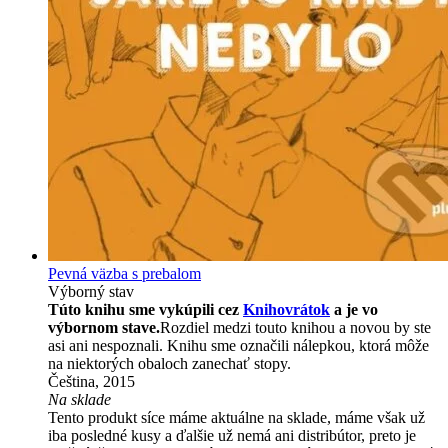
Pevná väzba s prebalom
Výborný stav
Túto knihu sme vykúpili cez
Knihovrátok
a je vo
výbornom stave.
Rozdiel medzi touto knihou a novou by ste
asi ani nespoznali. Knihu sme označili nálepkou, ktorá môže
na niektorých obaloch zanechať stopy.
Čeština, 2015
Na sklade
Tento produkt síce máme aktuálne na sklade, máme však už
iba posledné kusy a ďalšie už nemá ani distribútor, preto je