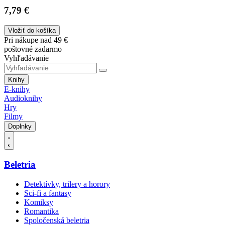
7,79 €
Vložiť do košíka
Pri nákupe nad 49 €
poštovné zadarmo
Vyhľadávanie
Knihy
E-knihy
Audioknihy
Hry
Filmy
Doplnky
Beletria
Detektívky, trilery a horory
Sci-fi a fantasy
Komiksy
Romantika
Spoločenská beletria