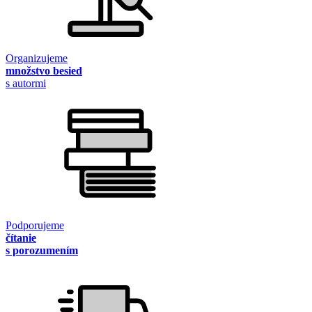
Organizujeme
množstvo besied
s autormi
Podporujeme
čítanie
s porozumením