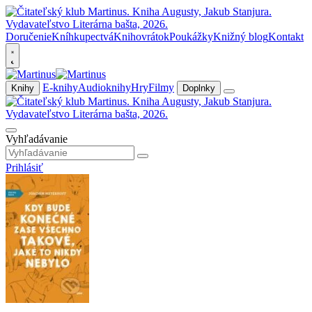
Doručenie
Kníhkupectvá
Knihovrátok
Poukážky
Knižný blog
Kontakt
E-knihy
Audioknihy
Hry
Filmy
Knihy
Doplnky
Vyhľadávanie
Prihlásiť