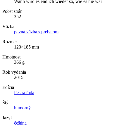
Wann wird es endlich wieder so, wie es nie war
Počet strán
352
Väzba
pevná väzba s prebalom
Rozmer
120×185 mm
Hmotnosť
366 g
Rok vydania
2015
Edícia
Pestrá řada
Štýl
humorný
Jazyk
čeština