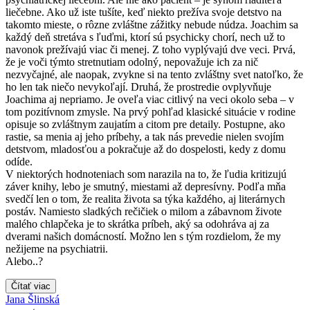
liečebne. Ako už iste tušíte, keď niekto prežíva svoje detstvo na
takomto mieste, o rôzne zvláštne zážitky nebude núdza. Joachim sa
každý deň stretáva s ľuďmi, ktorí sú psychicky chorí, nech už to
navonok prežívajú viac či menej. Z toho vyplývajú dve veci. Prvá,
že je voči týmto stretnutiam odolný, nepovažuje ich za nič
nezvyčajné, ale naopak, zvykne si na tento zvláštny svet natoľko, že
ho len tak niečo nevykoľají. Druhá, že prostredie ovplyvňuje
Joachima aj nepriamo. Je oveľa viac citlivý na veci okolo seba – v
tom pozitívnom zmysle. Na prvý pohľad klasické situácie v rodine
opisuje so zvláštnym zaujatím a citom pre detaily. Postupne, ako
rastie, sa menia aj jeho príbehy, a tak nás prevedie nielen svojím
detstvom, mladosťou a pokračuje až do dospelosti, kedy z domu
odíde.
V niektorých hodnoteniach som narazila na to, že ľudia kritizujú
záver knihy, lebo je smutný, miestami až depresívny. Podľa mňa
svedčí len o tom, že realita života sa týka každého, aj literárnych
postáv. Namiesto sladkých rečičiek o milom a zábavnom živote
malého chlapčeka je to skrátka príbeh, aký sa odohráva aj za
dverami našich domácností. Možno len s tým rozdielom, že my
nežijeme na psychiatrii.
Alebo..?
Čítať viac
Jana Šlinská