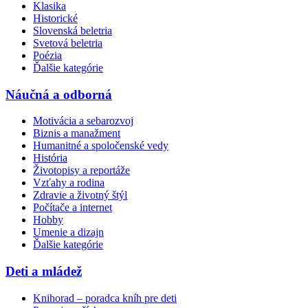
Klasika
Historické
Slovenská beletria
Svetová beletria
Poézia
Ďalšie kategórie
Náučná a odborná
Motivácia a sebarozvoj
Biznis a manažment
Humanitné a spoločenské vedy
História
Životopisy a reportáže
Vzťahy a rodina
Zdravie a životný štýl
Počítače a internet
Hobby
Umenie a dizajn
Ďalšie kategórie
Deti a mládež
Knihorad – poradca kníh pre deti