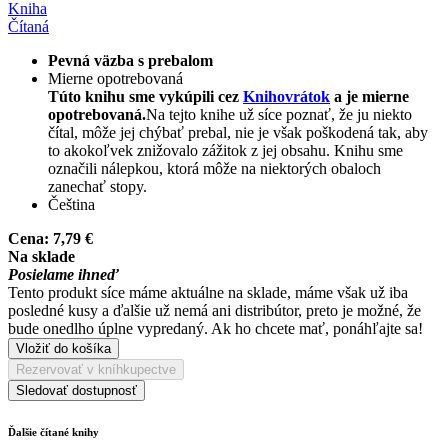
Kniha
Čítaná
Pevná väzba s prebalom
Mierne opotrebovaná
Túto knihu sme vykúpili cez
Knihovrátok
a je mierne
opotrebovaná.
Na tejto knihe už síce poznať, že ju niekto
čítal, môže jej chýbať prebal, nie je však poškodená tak, aby
to akokoľvek znižovalo zážitok z jej obsahu. Knihu sme
označili nálepkou, ktorá môže na niektorých obaloch
zanechať stopy.
Čeština
Cena:
7,79 €
Na sklade
Posielame ihneď
Tento produkt síce máme aktuálne na sklade, máme však už iba
posledné kusy a ďalšie už nemá ani distribútor, preto je možné, že
bude onedlho úplne vypredaný. Ak ho chcete mať, ponáhľajte sa!
Vložiť do košíka
Rezervovať v kníhkupectve
Sledovať dostupnosť
Ďalšie čítané knihy