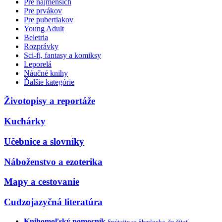
Pre najmenších
Pre prvákov
Pre pubertiakov
Young Adult
Beletria
Rozprávky
Sci-fi, fantasy a komiksy
Leporelá
Náučné knihy
Ďalšie kategórie
Životopisy a reportáže
Kuchárky
Učebnice a slovníky
Náboženstvo a ezoterika
Mapy a cestovanie
Cudzojazyčná literatúra
Knihomoľský pomocník
Spýtajte sa Sherlocka, čo čítať