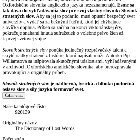
Oxfordského slovníka anglického jazyka nezaznamenajú.
Esme sa
tak dáva do vyhľadávania slov pre svoj vlastný slovník: Slovník
stratených slov.
Aby sa jej to podarilo, musí opustiť bezpečný svet
univerzity a vydať sa za bežnými ľuďmi, ktorí jej chýbajúce
slovíčka doplnia. Príbeh sa začína na konci viktoriánskej éry,
pokračuje snahami hnutia sufražetiek o volebné právo žien až
k prvej svetovej vojne.
Slovník stratených slov
ponúka jedinečný rozprávačský talent a
skryté riadky stratené z histórie, ktorú napísali muži. Autorka Pip
Williamsová sa inšpirovala skutočnými udalosťami, vyhľadávanými
v archívoch Oxfordského anglického slovníka, aby prerozprávala
provokujúci a originálny príbeh.
Slovník stratených slov
je nádherná, lyrická a hlboko podnetná
oslava slov a sily jazyka formovať svet.
Čítať viac
Naše katalógové číslo
920139
Originálny názov
The Dictionary of Lost Words
Počet strán