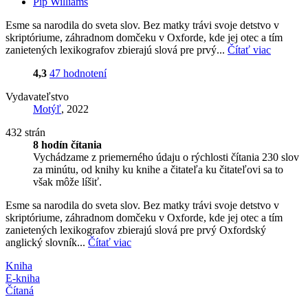
Pip Williams
Esme sa narodila do sveta slov. Bez matky trávi svoje detstvo v
skriptóriume, záhradnom domčeku v Oxforde, kde jej otec a tím
zanietených lexikografov zbierajú slová pre prvý...
Čítať viac
4,3
47 hodnotení
Vydavateľstvo
Motýľ
, 2022
432 strán
8 hodín čítania
Vychádzame z priemerného údaju o rýchlosti čítania 230 slov
za minútu, od knihy ku knihe a čitateľa ku čitateľovi sa to
však môže líšiť.
Esme sa narodila do sveta slov. Bez matky trávi svoje detstvo v
skriptóriume, záhradnom domčeku v Oxforde, kde jej otec a tím
zanietených lexikografov zbierajú slová pre prvý Oxfordský
anglický slovník...
Čítať viac
Kniha
E-kniha
Čítaná