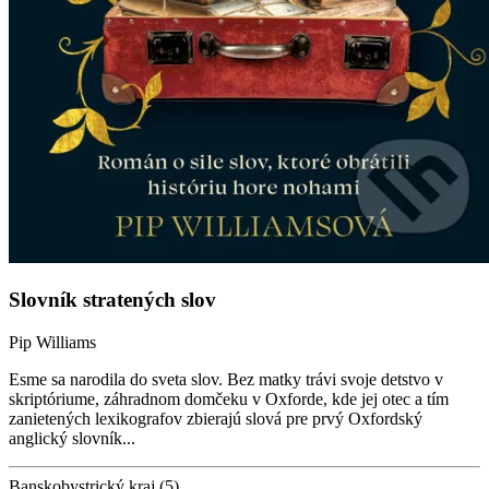
Slovník stratených slov
Pip Williams
Esme sa narodila do sveta slov. Bez matky trávi svoje detstvo v
skriptóriume, záhradnom domčeku v Oxforde, kde jej otec a tím
zanietených lexikografov zbierajú slová pre prvý Oxfordský
anglický slovník...
Banskobystrický kraj (5)