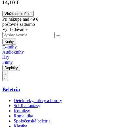
14,10 €
Vložiť do košíka
Pri nákupe nad 49 €
poštovné zadarmo
Vyhľadávanie
Knihy
E-knihy
Audioknihy
Hry
Filmy
Doplnky
Beletria
Detektívky, trilery a horory
Sci-fi a fantasy
Komiksy
Romantika
Spoločenská beletria
Klasika