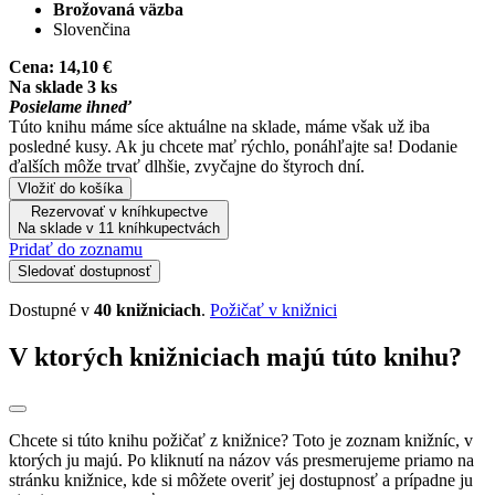
Brožovaná väzba
Slovenčina
Cena:
14,10 €
Na sklade 3 ks
Posielame ihneď
Túto knihu máme síce aktuálne na sklade, máme však už iba
posledné kusy. Ak ju chcete mať rýchlo, ponáhľajte sa! Dodanie
ďalších môže trvať dlhšie, zvyčajne do štyroch dní.
Vložiť do košíka
Rezervovať v kníhkupectve
Na sklade v 11 kníhkupectvách
Pridať do zoznamu
Sledovať dostupnosť
Dostupné v
40 knižniciach
.
Požičať v knižnici
V ktorých knižniciach majú túto knihu?
Chcete si túto knihu požičať z knižnice? Toto je zoznam knižníc, v
ktorých ju majú. Po kliknutí na názov vás presmerujeme priamo na
stránku knižnice, kde si môžete overiť jej dostupnosť a prípadne ju