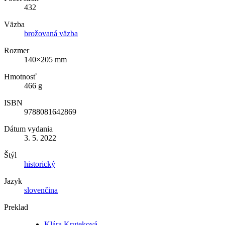
432
Väzba
brožovaná väzba
Rozmer
140×205 mm
Hmotnosť
466 g
ISBN
9788081642869
Dátum vydania
3. 5. 2022
Štýl
historický
Jazyk
slovenčina
Preklad
Klára Kruteková