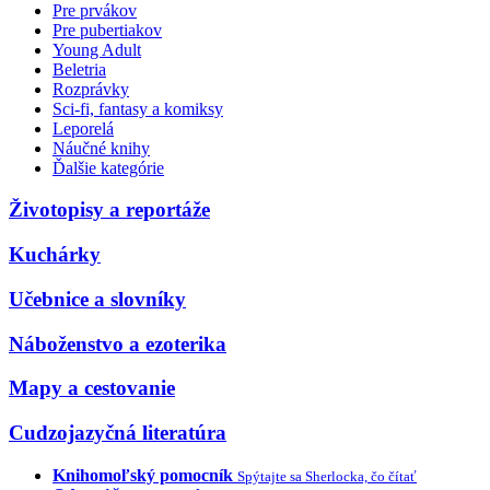
Pre prvákov
Pre pubertiakov
Young Adult
Beletria
Rozprávky
Sci-fi, fantasy a komiksy
Leporelá
Náučné knihy
Ďalšie kategórie
Životopisy a reportáže
Kuchárky
Učebnice a slovníky
Náboženstvo a ezoterika
Mapy a cestovanie
Cudzojazyčná literatúra
Knihomoľský pomocník
Spýtajte sa Sherlocka, čo čítať