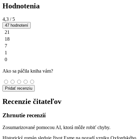
Hodnotenia
4,3
/ 5
47 hodnotení
21
18
7
1
0
Ako sa páčila kniha vám?
Pridať recenziu
Recenzie čitateľov
Zhrnutie recenzií
Zosumarizované pomocou AI, ktorá môže robiť chyby.
Historický román sleduje život Esme na pozadí vzniku Oxfordského