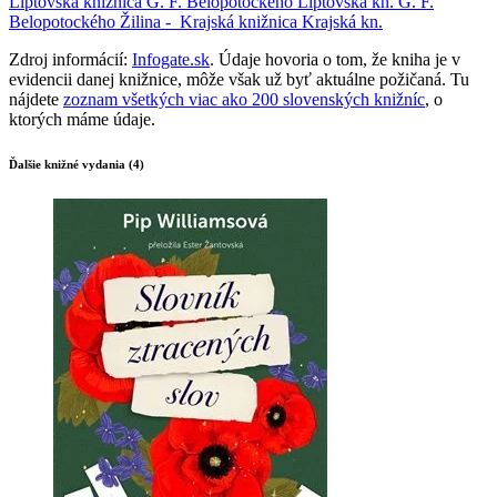
Liptovská knižnica G. F. Belopotockého
Liptovská kn. G. F.
Belopotockého
Žilina -
Krajská knižnica
Krajská kn.
Zdroj informácií:
Infogate.sk
. Údaje hovoria o tom, že kniha je v
evidencii danej knižnice, môže však už byť aktuálne požičaná. Tu
nájdete
zoznam všetkých viac ako 200 slovenských knižníc
, o
ktorých máme údaje.
Ďalšie knižné vydania (4)