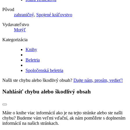
Pôvod
zahraničný
,
Spojené kráľovstvo
Vydavateľstvo
Motýľ
Kategorizácia
Knihy
Beletria
Spoločenská beletria
Našli ste chybu alebo škodlivý obsah?
Dajte nám, prosím, vedieť!
Nahlásiť chybu alebo škodlivý obsah
Máte o knihe viac informácií ako je na tejto stránke alebo ste našli
chybu? Budeme vám veľmi vďační, ak nám pomôžete s doplnením
informácií na našich stránkach.