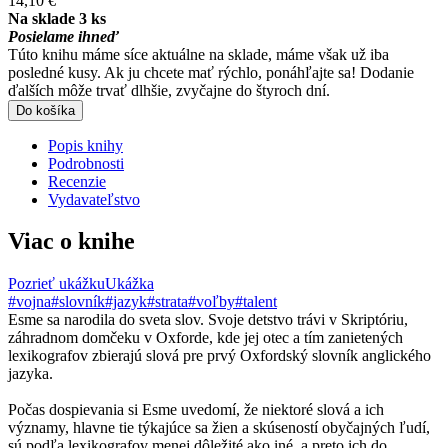
14,10 €
Na sklade 3 ks
Posielame ihneď
Túto knihu máme síce aktuálne na sklade, máme však už iba
posledné kusy. Ak ju chcete mať rýchlo, ponáhľajte sa! Dodanie
ďalších môže trvať dlhšie, zvyčajne do štyroch dní.
Do košíka
Popis knihy
Podrobnosti
Recenzie
Vydavateľstvo
Viac o knihe
Pozrieť ukážku
Ukážka
#vojna
#slovník
#jazyk
#strata
#voľby
#talent
Esme sa narodila do sveta slov. Svoje detstvo trávi v Skriptóriu,
záhradnom domčeku v Oxforde, kde jej otec a tím zanietených
lexikografov zbierajú slová pre prvý Oxfordský slovník anglického
jazyka.
Počas dospievania si Esme uvedomí, že niektoré slová a ich
významy, hlavne tie týkajúce sa žien a skúseností obyčajných ľudí,
sú podľa lexikografov menej dôležité ako iné, a preto ich do