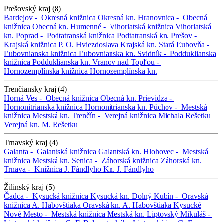
Prešovský kraj (8)
Bardejov -
Okresná knižnica
Okresná kn.
Hranovnica -
Obecná
knižnica
Obecná kn.
Humenné -
Vihorlatská knižnica
Vihorlatská
kn.
Poprad -
Podtatranská knižnica
Podtatranská kn.
Prešov -
Krajská knižnica P. O. Hviezdoslava
Krajská kn.
Stará Ľubovňa -
Ľubovnianska knižnica
Ľubovnianska kn.
Svidník -
Podduklianska
knižnica
Podduklianska kn.
Vranov nad Topľou -
Hornozemplínska knižnica
Hornozemplínska kn.
Trenčiansky kraj (4)
Horná Ves -
Obecná knižnica
Obecná kn.
Prievidza -
Hornonitrianska knižnica
Hornonitrianska kn.
Púchov -
Mestská
knižnica
Mestská kn.
Trenčín -
Verejná knižnica Michala Rešetku
Verejná kn. M. Rešetku
Trnavský kraj (4)
Galanta -
Galantská knižnica
Galantská kn.
Hlohovec -
Mestská
knižnica
Mestská kn.
Senica -
Záhorská knižnica
Záhorská kn.
Trnava -
Knižnica J. Fándlyho
Kn. J. Fándlyho
Žilinský kraj (5)
Čadca -
Kysucká knižnica
Kysucká kn.
Dolný Kubín -
Oravská
knižnica A. Habovštiaka
Oravská kn. A. Habovštiaka
Kysucké
Nové Mesto -
Mestská knižnica
Mestská kn.
Liptovský Mikuláš -