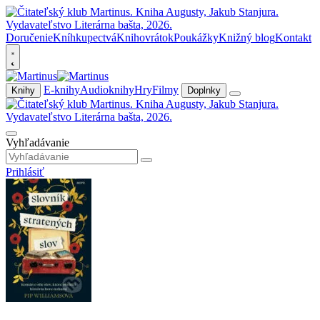
Doručenie
Kníhkupectvá
Knihovrátok
Poukážky
Knižný blog
Kontakt
E-knihy
Audioknihy
Hry
Filmy
Knihy
Doplnky
Vyhľadávanie
Prihlásiť