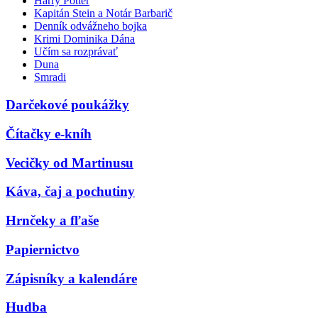
Harry Potter
Kapitán Stein a Notár Barbarič
Denník odvážneho bojka
Krimi Dominika Dána
Učím sa rozprávať
Duna
Smradi
Darčekové poukážky
Čítačky e-kníh
Vecičky od Martinusu
Káva, čaj a pochutiny
Hrnčeky a fľaše
Papiernictvo
Zápisníky a kalendáre
Hudba