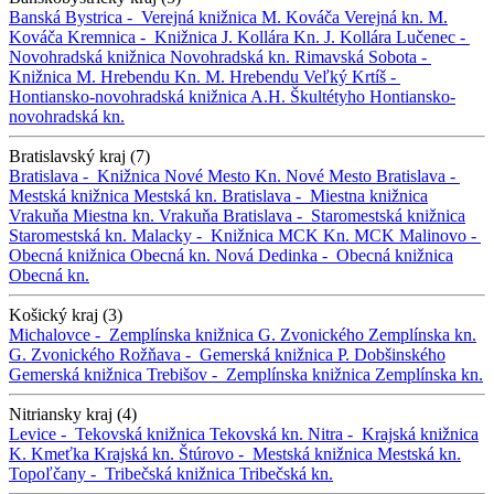
Banská Bystrica -
Verejná knižnica M. Kováča
Verejná kn. M.
Kováča
Kremnica -
Knižnica J. Kollára
Kn. J. Kollára
Lučenec -
Novohradská knižnica
Novohradská kn.
Rimavská Sobota -
Knižnica M. Hrebendu
Kn. M. Hrebendu
Veľký Krtíš -
Hontiansko-novohradská knižnica A.H. Škultétyho
Hontiansko-
novohradská kn.
Bratislavský kraj (7)
Bratislava -
Knižnica Nové Mesto
Kn. Nové Mesto
Bratislava -
Mestská knižnica
Mestská kn.
Bratislava -
Miestna knižnica
Vrakuňa
Miestna kn. Vrakuňa
Bratislava -
Staromestská knižnica
Staromestská kn.
Malacky -
Knižnica MCK
Kn. MCK
Malinovo -
Obecná knižnica
Obecná kn.
Nová Dedinka -
Obecná knižnica
Obecná kn.
Košický kraj (3)
Michalovce -
Zemplínska knižnica G. Zvonického
Zemplínska kn.
G. Zvonického
Rožňava -
Gemerská knižnica P. Dobšinského
Gemerská knižnica
Trebišov -
Zemplínska knižnica
Zemplínska kn.
Nitriansky kraj (4)
Levice -
Tekovská knižnica
Tekovská kn.
Nitra -
Krajská knižnica
K. Kmeťka
Krajská kn.
Štúrovo -
Mestská knižnica
Mestská kn.
Topoľčany -
Tribečská knižnica
Tribečská kn.