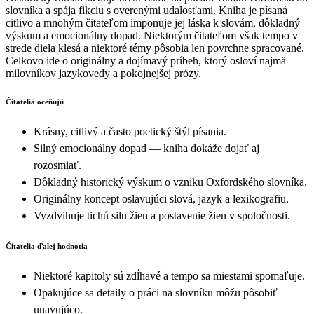
slovníka a spája fikciu s overenými udalosťami. Kniha je písaná
citlivo a mnohým čitateľom imponuje jej láska k slovám, dôkladný
výskum a emocionálny dopad. Niektorým čitateľom však tempo v
strede diela klesá a niektoré témy pôsobia len povrchne spracované.
Celkovo ide o originálny a dojímavý príbeh, ktorý osloví najmä
milovníkov jazykovedy a pokojnejšej prózy.
Čitatelia oceňujú
Krásny, citlivý a často poetický štýl písania.
Silný emocionálny dopad — kniha dokáže dojať aj
rozosmiať.
Dôkladný historický výskum o vzniku Oxfordského slovníka.
Originálny koncept oslavujúci slová, jazyk a lexikografiu.
Vyzdvihuje tichú silu žien a postavenie žien v spoločnosti.
Čitatelia ďalej hodnotia
Niektoré kapitoly sú zdĺhavé a tempo sa miestami spomaľuje.
Opakujúce sa detaily o práci na slovníku môžu pôsobiť
unavujúco.