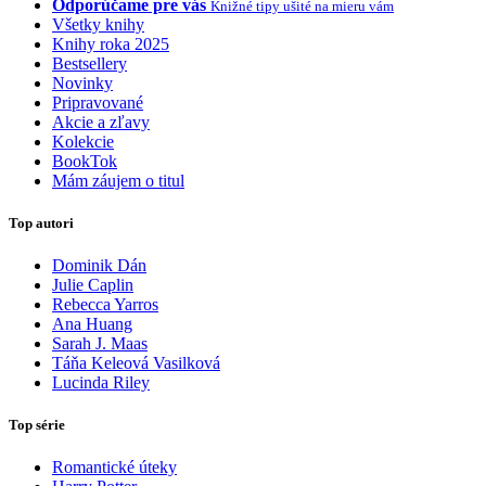
Odporúčame pre vás
Knižné tipy ušité na mieru vám
Všetky knihy
Knihy roka 2025
Bestsellery
Novinky
Pripravované
Akcie a zľavy
Kolekcie
BookTok
Mám záujem o titul
Top autori
Dominik Dán
Julie Caplin
Rebecca Yarros
Ana Huang
Sarah J. Maas
Táňa Keleová Vasilková
Lucinda Riley
Top série
Romantické úteky