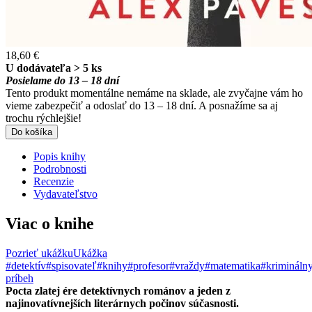
18,60 €
U dodávateľa > 5 ks
Posielame do 13 – 18 dní
Tento produkt momentálne nemáme na sklade, ale zvyčajne vám ho
vieme zabezpečiť a odoslať do 13 – 18 dní. A posnažíme sa aj
trochu rýchlejšie!
Do košíka
Popis knihy
Podrobnosti
Recenzie
Vydavateľstvo
Viac o knihe
Pozrieť ukážku
Ukážka
#detektív
#spisovateľ
#knihy
#profesor
#vraždy
#matematika
#krimináln
príbeh
Pocta zlatej ére detektívnych románov a jeden z
najinovatívnejších literárnych počinov súčasnosti.