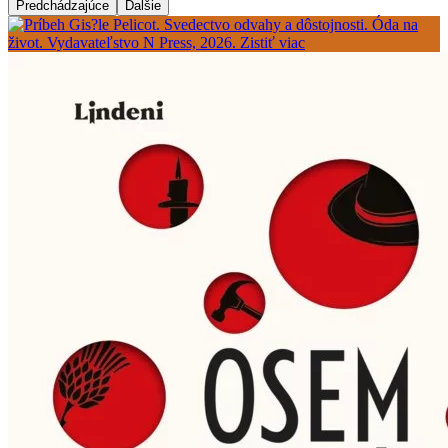
Predchádzajúce
Ďalšie