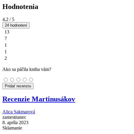
Hodnotenia
4,2
/ 5
24 hodnotení
13
7
1
1
2
Ako sa páčila kniha vám?
Pridať recenziu
Recenzie Martinusákov
Alica Sakmarová
zamestnanec
8. apríla 2023
Sklamanie