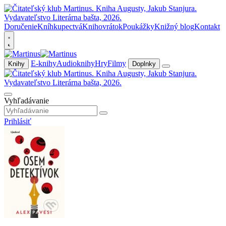
Doručenie
Kníhkupectvá
Knihovrátok
Poukážky
Knižný blog
Kontakt
E-knihy
Audioknihy
Hry
Filmy
Knihy
Doplnky
Vyhľadávanie
Prihlásiť