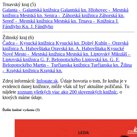
Trnavský kraj (5)
Galanta -
Galantská knižnica
Galantská kn.
Hlohovec -
Mestská
knižnica
Mestská kn.
Senica -
Záhorská knižnica
Záhorská kn.
Sereď -
Mestská knižnica
Mestská kn.
Trnava -
Knižnica J.
Fándlyho
Kn. J. Fándlyho
Žilinský kraj (6)
Čadca -
Kysucká knižnica
Kysucká kn.
Dolný Kubín -
Oravská
knižnica A. Habovštiaka
Oravská kn. A. Habovštiaka
Kysucké
Nové Mesto -
Mestská knižnica
Mestská kn.
Liptovský Mikuláš -
Liptovská knižnica G. F. Belopotockého
Liptovská kn. G. F.
Belopotockého
Martin -
Turčianska knižnica
Turčianska kn.
Žilina
-
Krajská knižnica
Krajská kn.
Zdroj informácií:
Infogate.sk
. Údaje hovoria o tom, že kniha je v
evidencii danej knižnice, môže však už byť aktuálne požičaná. Tu
nájdete
zoznam všetkých viac ako 200 slovenských knižníc
, o
ktorých máme údaje.
Ďalšie knižné vydania (3)