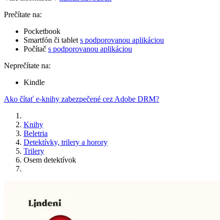
Prečítate na:
Pocketbook
Smartfón či tablet
s podporovanou aplikáciou
Počítač
s podporovanou aplikáciou
Neprečítate na:
Kindle
Ako čítať e-knihy zabezpečené cez Adobe DRM?
Knihy
Beletria
Detektívky, trilery a horory
Trilery
Osem detektívok