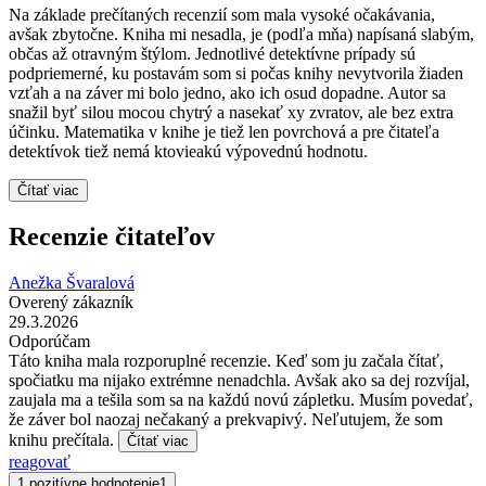
Na základe prečítaných recenzií som mala vysoké očakávania,
avšak zbytočne. Kniha mi nesadla, je (podľa mňa) napísaná slabým,
občas až otravným štýlom. Jednotlivé detektívne prípady sú
podpriemerné, ku postavám som si počas knihy nevytvorila žiaden
vzťah a na záver mi bolo jedno, ako ich osud dopadne. Autor sa
snažil byť silou mocou chytrý a nasekať xy zvratov, ale bez extra
účinku. Matematika v knihe je tiež len povrchová a pre čitateľa
detektívok tiež nemá ktovieakú výpovednú hodnotu.
Čítať viac
Recenzie čitateľov
Anežka Švaralová
Overený zákazník
29.3.2026
Odporúčam
Táto kniha mala rozporuplné recenzie. Keď som ju začala čítať,
spočiatku ma nijako extrémne nenadchla. Avšak ako sa dej rozvíjal,
zaujala ma a tešila som sa na každú novú zápletku. Musím povedať,
že záver bol naozaj nečakaný a prekvapivý. Neľutujem, že som
knihu prečítala.
Čítať viac
reagovať
1 pozitívne hodnotenie
1