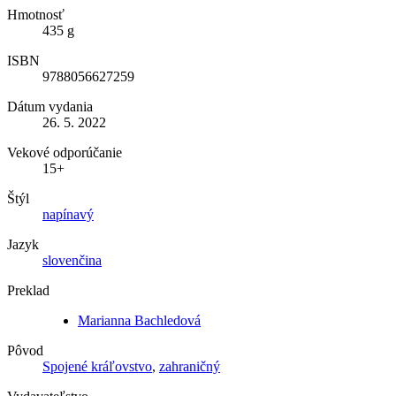
Hmotnosť
435 g
ISBN
9788056627259
Dátum vydania
26. 5. 2022
Vekové odporúčanie
15+
Štýl
napínavý
Jazyk
slovenčina
Preklad
Marianna Bachledová
Pôvod
Spojené kráľovstvo
,
zahraničný