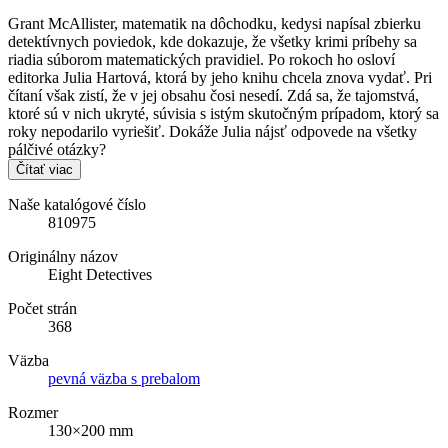
Grant McAllister, matematik na dôchodku, kedysi napísal zbierku
detektívnych poviedok, kde dokazuje, že všetky krimi príbehy sa
riadia súborom matematických pravidiel. Po rokoch ho osloví
editorka Julia Hartová, ktorá by jeho knihu chcela znova vydať. Pri
čítaní však zistí, že v jej obsahu čosi nesedí. Zdá sa, že tajomstvá,
ktoré sú v nich ukryté, súvisia s istým skutočným prípadom, ktorý sa
roky nepodarilo vyriešiť. Dokáže Julia nájsť odpovede na všetky
pálčivé otázky?
Čítať viac
Naše katalógové číslo
810975
Originálny názov
Eight Detectives
Počet strán
368
Väzba
pevná väzba s prebalom
Rozmer
130×200 mm