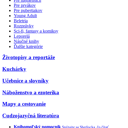
Pre najmenších
Pre prvákov
Pre pubertiakov
Young Adult
Beletria
Rozprávky
Sci-fi, fantasy a komiksy
Leporelá
Náučné knihy
Ďalšie kategórie
Životopisy a reportáže
Kuchárky
Učebnice a slovníky
Náboženstvo a ezoterika
Mapy a cestovanie
Cudzojazyčná literatúra
Knihomoľský pomocník
Spýtajte sa Sherlocka, čo čítať