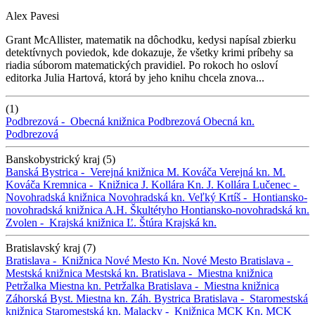
Alex Pavesi
Grant McAllister, matematik na dôchodku, kedysi napísal zbierku
detektívnych poviedok, kde dokazuje, že všetky krimi príbehy sa
riadia súborom matematických pravidiel. Po rokoch ho osloví
editorka Julia Hartová, ktorá by jeho knihu chcela znova...
(1)
Podbrezová -
Obecná knižnica Podbrezová
Obecná kn.
Podbrezová
Banskobystrický kraj (5)
Banská Bystrica -
Verejná knižnica M. Kováča
Verejná kn. M.
Kováča
Kremnica -
Knižnica J. Kollára
Kn. J. Kollára
Lučenec -
Novohradská knižnica
Novohradská kn.
Veľký Krtíš -
Hontiansko-
novohradská knižnica A.H. Škultétyho
Hontiansko-novohradská kn.
Zvolen -
Krajská knižnica Ľ. Štúra
Krajská kn.
Bratislavský kraj (7)
Bratislava -
Knižnica Nové Mesto
Kn. Nové Mesto
Bratislava -
Mestská knižnica
Mestská kn.
Bratislava -
Miestna knižnica
Petržalka
Miestna kn. Petržalka
Bratislava -
Miestna knižnica
Záhorská Byst.
Miestna kn. Záh. Bystrica
Bratislava -
Staromestská
knižnica
Staromestská kn.
Malacky -
Knižnica MCK
Kn. MCK