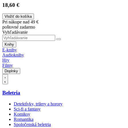
18,60 €
Vložiť do košíka
Pri nákupe nad 49 €
poštovné zadarmo
Vyhľadávanie
Knihy
E-knihy
Audioknihy
Hry
Filmy
Doplnky
Beletria
Detektívky, trilery a horory
Sci-fi a fantasy
Komiksy
Romantika
Spoločenská beletria