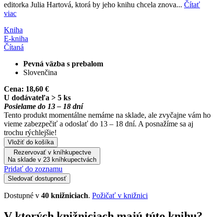
editorka Julia Hartová, ktorá by jeho knihu chcela znova...
Čítať
viac
Kniha
E-kniha
Čítaná
Pevná väzba s prebalom
Slovenčina
Cena:
18,60 €
U dodávateľa > 5 ks
Posielame do 13 – 18 dní
Tento produkt momentálne nemáme na sklade, ale zvyčajne vám ho
vieme zabezpečiť a odoslať do 13 – 18 dní. A posnažíme sa aj
trochu rýchlejšie!
Vložiť do košíka
Rezervovať v kníhkupectve
Na sklade v 23 kníhkupectvách
Pridať do zoznamu
Sledovať dostupnosť
Dostupné v
40 knižniciach
.
Požičať v knižnici
V ktorých knižniciach majú túto knihu?