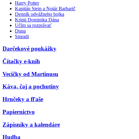
Harry Potter
Kapitán Stein a Notár Barbarič
Denník odvážneho bojka
Krimi Dominika Dána
Učím sa rozprávať
Duna
Smradi
Darčekové poukážky
Čítačky e-kníh
Vecičky od Martinusu
Káva, čaj a pochutiny
Hrnčeky a fľaše
Papiernictvo
Zápisníky a kalendáre
Hudba