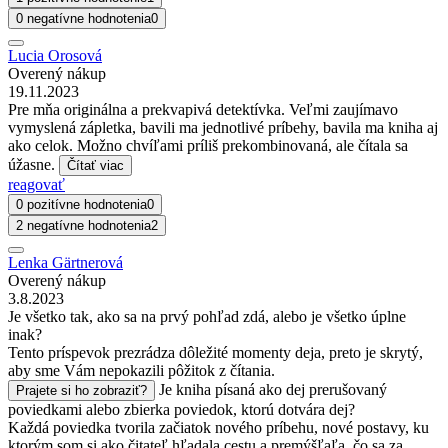
0 negatívne hodnotenia
0
Lucia Orosová
Overený nákup
19.11.2023
Pre mňa originálna a prekvapivá detektívka. Veľmi zaujímavo
vymyslená zápletka, bavili ma jednotlivé príbehy, bavila ma kniha aj
ako celok. Možno chvíľami príliš prekombinovaná, ale čítala sa
úžasne.
Čítať viac
reagovať
0 pozitívne hodnotenia
0
2 negatívne hodnotenia
2
Lenka Gärtnerová
Overený nákup
3.8.2023
Je všetko tak, ako sa na prvý pohľad zdá, alebo je všetko úplne
inak?
Tento príspevok prezrádza dôležité momenty deja, preto je skrytý,
aby sme Vám nepokazili pôžitok z čítania.
Je kniha písaná ako dej prerušovaný
Prajete si ho zobraziť?
poviedkami alebo zbierka poviedok, ktorú dotvára dej?
Každá poviedka tvorila začiatok nového príbehu, nové postavy, ku
ktorým som si ako čitateľ hľadala cestu a premýšľaľa, čo sa za