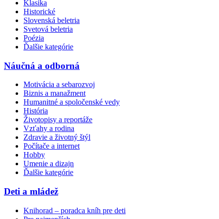
Klasika
Historické
Slovenská beletria
Svetová beletria
Poézia
Ďalšie kategórie
Náučná a odborná
Motivácia a sebarozvoj
Biznis a manažment
Humanitné a spoločenské vedy
História
Životopisy a reportáže
Vzťahy a rodina
Zdravie a životný štýl
Počítače a internet
Hobby
Umenie a dizajn
Ďalšie kategórie
Deti a mládež
Knihorad – poradca kníh pre deti