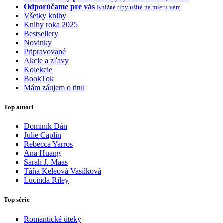
Odporúčame pre vás
Knižné tipy ušité na mieru vám
Všetky knihy
Knihy roka 2025
Bestsellery
Novinky
Pripravované
Akcie a zľavy
Kolekcie
BookTok
Mám záujem o titul
Top autori
Dominik Dán
Julie Caplin
Rebecca Yarros
Ana Huang
Sarah J. Maas
Táňa Keleová Vasilková
Lucinda Riley
Top série
Romantické úteky