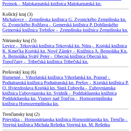
Pezinok -
Malokarpatská knižnica
Malokarpatská kn.
Košický kraj (3)
Michalovce -
Zemplínska knižnica G. Zvonického
Zemplínska kn.
G. Zvonického
Rožňava -
Gemerská knižnica P. Dobšinského
Gemerská knižnica
Trebišov -
Zemplínska knižnica
Zemplínska kn.
Nitriansky kraj (5)
Levice -
Tekovská knižnica
Tekovská kn.
Nitra -
Krajská knižnica
K. Kmeťka
Krajská kn.
Nové Zámky -
Knižnica A. Bernoláka
Kn.
A. Bernoláka
Svätý Peter -
Obecná knižnica
Obecná kn.
Topoľčany -
Tribečská knižnica
Tribečská kn.
Prešovský kraj (6)
Humenné -
Vihorlatská knižnica
Vihorlatská kn.
Poprad -
Podtatranská knižnica
Podtatranská kn.
Prešov -
Krajská knižnica P.
O. Hviezdoslava
Krajská kn.
Stará Ľubovňa -
Ľubovnianska
knižnica
Ľubovnianska kn.
Svidník -
Podduklianska knižnica
Podduklianska kn.
Vranov nad Topľou -
Hornozemplínska
knižnica
Hornozemplínska kn.
Trenčiansky kraj (2)
Prievidza -
Hornonitrianska knižnica
Hornonitrianska kn.
Trenčín -
Verejná knižnica Michala Rešetku
Verejná kn. M. Rešetku