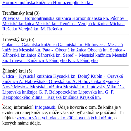
Hornozemplínska knižnica
Hornozemplínska kn.
Trenčiansky kraj (3)
Prievidza -
Hornonitrianska knižnica
Hornonitrianska kn.
Púchov -
Mestská knižnica
Mestská kn.
Trenčín -
Verejná knižnica Michala
Rešetku
Verejná kn. M. Rešetku
Trnavský kraj (6)
Galanta -
Galantská knižnica
Galantská kn.
Hlohovec -
Mestská
knižnica
Mestská kn.
Pata -
Obecná knižnica
Obecná kn.
Senica -
Záhorská knižnica
Záhorská kn.
Sereď -
Mestská knižnica
Mestská
kn.
Trnava -
Knižnica J. Fándlyho
Kn. J. Fándlyho
Žilinský kraj (5)
Čadca -
Kysucká knižnica
Kysucká kn.
Dolný Kubín -
Oravská
knižnica A. Habovštiaka
Oravská kn. A. Habovštiaka
Kysucké
Nové Mesto -
Mestská knižnica
Mestská kn.
Liptovský Mikuláš -
Liptovská knižnica G. F. Belopotockého
Liptovská kn. G. F.
Belopotockého
Žilina -
Krajská knižnica
Krajská kn.
Zdroj informácií:
Infogate.sk
. Údaje hovoria o tom, že kniha je v
evidencii danej knižnice, môže však už byť aktuálne požičaná. Tu
nájdete
zoznam všetkých viac ako 200 slovenských knižníc
, o
ktorých máme údaje.