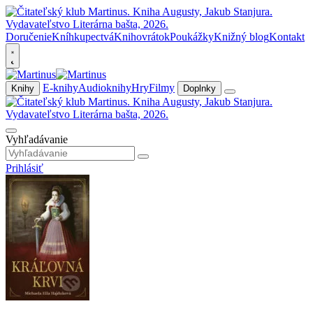
Doručenie
Kníhkupectvá
Knihovrátok
Poukážky
Knižný blog
Kontakt
E-knihy
Audioknihy
Hry
Filmy
Knihy
Doplnky
Vyhľadávanie
Prihlásiť