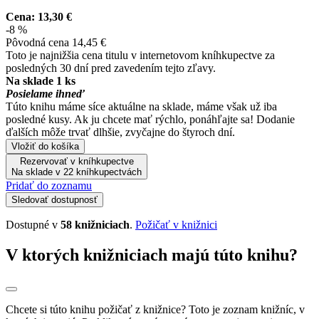
Cena:
13,30 €
-8 %
Pôvodná cena
14,45 €
Toto je najnižšia cena titulu v internetovom kníhkupectve za
posledných 30 dní pred zavedením tejto zľavy.
Na sklade 1 ks
Posielame ihneď
Túto knihu máme síce aktuálne na sklade, máme však už iba
posledné kusy. Ak ju chcete mať rýchlo, ponáhľajte sa! Dodanie
ďalších môže trvať dlhšie, zvyčajne do štyroch dní.
Vložiť do košíka
Rezervovať v kníhkupectve
Na sklade v 22 kníhkupectvách
Pridať do zoznamu
Sledovať dostupnosť
Dostupné v
58 knižniciach
.
Požičať v knižnici
V ktorých knižniciach majú túto knihu?
Chcete si túto knihu požičať z knižnice? Toto je zoznam knižníc, v