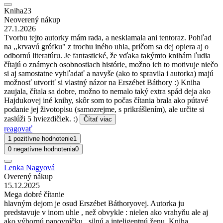
Kniha23
Neoverený nákup
27.1.2026
Tvorbu tejto autorky mám rada, a nesklamala ani tentoraz. Pohľad
na ,,krvavú grófku" z trochu iného uhla, pričom sa dej opiera aj o
odbornú literatúru. Je fantastické, že vďaka takýmto knihám ľudia
čítajú o známych osobnostiach histórie, možno ich to motivuje niečo
si aj samostatne vyhľadať a navyše (ako to spravila i autorka) majú
možnosť utvoriť si vlastný názor na Erszébet Báthory :) Kniha
zaujala, čítala sa dobre, možno to nemalo taký extra spád deja ako
Hajdukovej iné knihy, skôr som to počas čítania brala ako pútavé
podanie jej životopisu (samozrejme, s prikrášlením), ale určite si
zaslúži 5 hviezdičiek. :)
Čítať viac
reagovať
1 pozitívne hodnotenie
1
0 negatívne hodnotenia
0
Lenka Nagyová
Overený nákup
15.12.2025
Mega dobré čítanie
hlavným dejom je osud Erszébet Báthoryovej. Autorka ju
predstavuje v inom uhle , než obvykle : nielen ako vrahyňu ale aj
ako výbornú panovníčku , silnú a inteligentnú ženu. Kniha