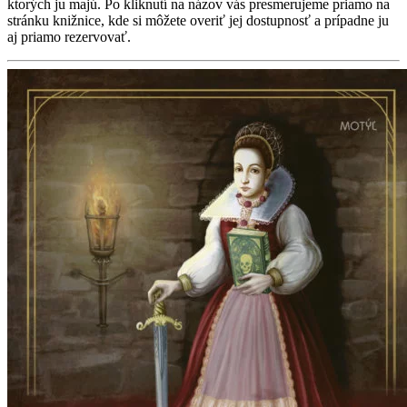
ktorých ju majú. Po kliknutí na názov vás presmerujeme priamo na
stránku knižnice, kde si môžete overiť jej dostupnosť a prípadne ju
aj priamo rezervovať.