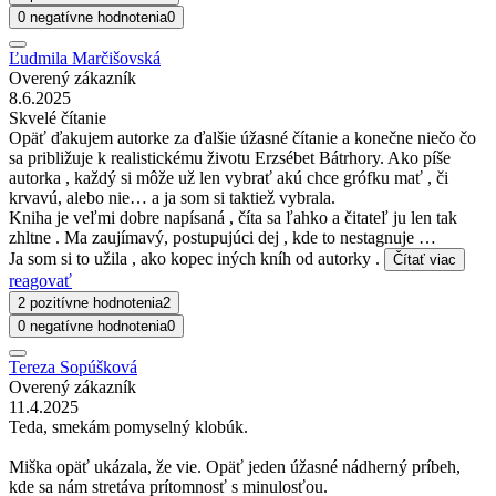
0 negatívne hodnotenia
0
Ľudmila Marčišovská
Overený zákazník
8.6.2025
Skvelé čítanie
Opäť ďakujem autorke za ďalšie úžasné čítanie a konečne niečo čo
sa približuje k realistickému životu Erzsébet Bátrhory. Ako píše
autorka , každý si môže už len vybrať akú chce grófku mať , či
krvavú, alebo nie… a ja som si taktiež vybrala.
Kniha je veľmi dobre napísaná , číta sa ľahko a čitateľ ju len tak
zhltne . Ma zaujímavý, postupujúci dej , kde to nestagnuje …
Ja som si to užila , ako kopec iných kníh od autorky .
Čítať viac
reagovať
2 pozitívne hodnotenia
2
0 negatívne hodnotenia
0
Tereza Sopúšková
Overený zákazník
11.4.2025
Teda, smekám pomyselný klobúk.
Miška opäť ukázala, že vie. Opäť jeden úžasné nádherný príbeh,
kde sa nám stretáva prítomnosť s minulosťou.