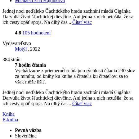
Michaela Ella Hajduková
Jednej noci neďaleko Čachtického hradu zachráni mladá Cigánka
Darvulia život šľachtickej dievčine. Ani jedna z nich netušila, že sa
ich cesty opäť spoja. Na dlhý čas...
Čítať viac
4,8
105 hodnotení
Vydavateľstvo
Motýľ
, 2022
384 strán
7 hodín čítania
Vychádzame z priemerného údaju o rýchlosti čítania 230 slov
za minútu, od knihy ku knihe a čitateľa ku čitateľovi sa to
však môže líšiť.
Jednej noci neďaleko Čachtického hradu zachráni mladá Cigánka
Darvulia život šľachtickej dievčine. Ani jedna z nich netušila, že sa
ich cesty opäť spoja. Na dlhý čas...
Čítať viac
Kniha
E-kniha
Pevná väzba
Slovenčina