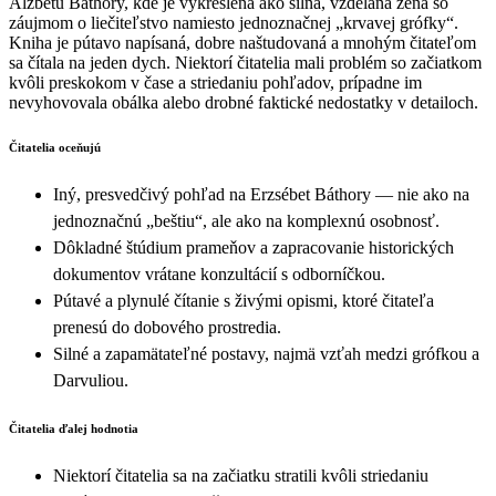
Alžbetu Báthory, kde je vykreslená ako silná, vzdelaná žena so
záujmom o liečiteľstvo namiesto jednoznačnej „krvavej grófky“.
Kniha je pútavo napísaná, dobre naštudovaná a mnohým čitateľom
sa čítala na jeden dych. Niektorí čitatelia mali problém so začiatkom
kvôli preskokom v čase a striedaniu pohľadov, prípadne im
nevyhovovala obálka alebo drobné faktické nedostatky v detailoch.
Čitatelia oceňujú
Iný, presvedčivý pohľad na Erzsébet Báthory — nie ako na
jednoznačnú „beštiu“, ale ako na komplexnú osobnosť.
Dôkladné štúdium prameňov a zapracovanie historických
dokumentov vrátane konzultácií s odborníčkou.
Pútavé a plynulé čítanie s živými opismi, ktoré čitateľa
prenesú do dobového prostredia.
Silné a zapamätateľné postavy, najmä vzťah medzi grófkou a
Darvuliou.
Čitatelia ďalej hodnotia
Niektorí čitatelia sa na začiatku stratili kvôli striedaniu