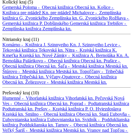
Košický kraj (5)
Gemerská Poloma -
Obecná knižnica
Obecná kn.
Košice -
Knižnica pre mládež
Kn. pre mládež
Michalovce -
Zemplínska
knižnica G. Zvonického
Zemplínska kn. G. Zvonického
Rožňava -
Gemerská knižnica P. Dobšinského
Gemerská knižnica
Trebišov -
Zemplínska knižnica
Zemplínska kn.
Nitriansky kraj (11)
Komárno -
Knižnica J. Szinnyeiho
Kn. J. Szinnyeiho
Levice -
Tekovská knižnica
Tekovská kn.
Nitra -
Krajská knižnica K.
Kmeťka
Krajská kn.
Nové Zámky -
Knižnica A. Bernoláka
Kn. A.
Bernoláka
Palárikovo -
Obecná knižnica
Obecná kn.
Prašice -
Obecná knižnica
Obecná kn.
Šaľa -
Mestská knižnica
Mestská kn.
Štúrovo -
Mestská knižnica
Mestská kn.
Topoľčany -
Tribečská
knižnica
Tribečská kn.
Výčapy-Opatovce -
Obecná knižnica
Obecná kn.
Želiezovce -
Mestská knižnica
Mestská kn.
Prešovský kraj (10)
Humenné -
Vihorlatská knižnica
Vihorlatská kn.
Pečovská Nová
Ves -
Obecná knižnica
Obecná kn.
Poprad -
Podtatranská knižnica
Podtatranská kn.
Prešov -
Krajská knižnica P. O. Hviezdoslava
Krajská kn.
Smilno -
Obecná knižnica
Obecná kn.
Stará Ľubovňa -
Ľubovnianska knižnica
Ľubovnianska kn.
Svidník -
Podduklianska
knižnica
Podduklianska kn.
Tarnov -
Obecná knižnica
Obecná kn.
Veľký Šariš -
Mestská knižnica
Mestská kn.
Vranov nad Topľou -