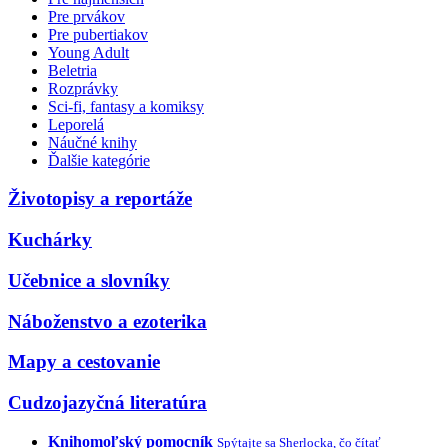
Pre prvákov
Pre pubertiakov
Young Adult
Beletria
Rozprávky
Sci-fi, fantasy a komiksy
Leporelá
Náučné knihy
Ďalšie kategórie
Životopisy a reportáže
Kuchárky
Učebnice a slovníky
Náboženstvo a ezoterika
Mapy a cestovanie
Cudzojazyčná literatúra
Knihomoľský pomocník
Spýtajte sa Sherlocka, čo čítať