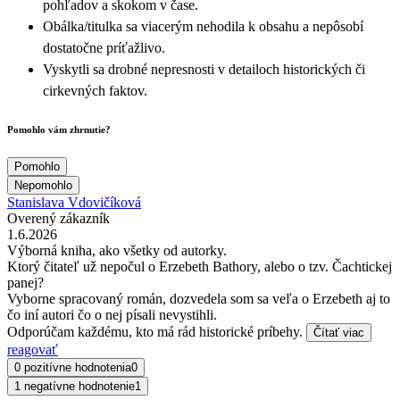
pohľadov a skokom v čase.
Obálka/titulka sa viacerým nehodila k obsahu a nepôsobí
dostatočne príťažlivo.
Vyskytli sa drobné nepresnosti v detailoch historických či
cirkevných faktov.
Pomohlo vám zhrnutie?
Pomohlo
Nepomohlo
Stanislava Vdovičíková
Overený zákazník
1.6.2026
Výborná kniha, ako všetky od autorky.
Ktorý čitateľ už nepočul o Erzebeth Bathory, alebo o tzv. Čachtickej
panej?
Vyborne spracovaný román, dozvedela som sa veľa o Erzebeth aj to
čo iní autori čo o nej písali nevystihli.
Odporúčam každému, kto má rád historické príbehy.
Čítať viac
reagovať
0 pozitívne hodnotenia
0
1 negatívne hodnotenie
1