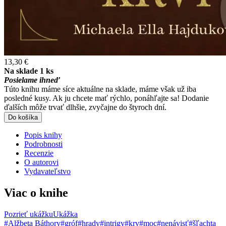
13,30 €
Na sklade 1 ks
Posielame ihneď
Túto knihu máme síce aktuálne na sklade, máme však už iba
posledné kusy. Ak ju chcete mať rýchlo, ponáhľajte sa! Dodanie
ďalších môže trvať dlhšie, zvyčajne do štyroch dní.
Do košíka
Popis knihy
Podrobnosti
Recenzie
O autorovi
Vydavateľstvo
Viac o knihe
Pozrieť ukážku
Ukážka
#Alžbeta Báthory
#gróf
#hrady
#intrigy
#krv
#moc
#nenávisť
#šľachta