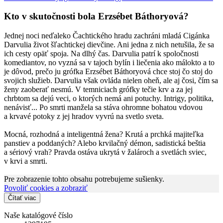
Kto v skutočnosti bola Erzsébet Báthoryová?
Jednej noci neďaleko Čachtického hradu zachráni mladá Cigánka
Darvulia život šľachtickej dievčine. Ani jedna z nich netušila, že sa
ich cesty opäť spoja. Na dlhý čas. Darvulia patrí k spoločnosti
komediantov, no vyzná sa v tajoch bylín i liečenia ako málokto a to
je dôvod, prečo ju grófka Erzsébet Báthoryová chce stoj čo stoj do
svojich služieb. Darvulia však ovláda nielen oheň, ale aj čosi, čím sa
ženy zaoberať nesmú. V temniciach grófky tečie krv a za jej
chrbtom sa dejú veci, o ktorých nemá ani potuchy. Intrigy, politika,
nenávisť... Po smrti manžela sa stáva ohromne bohatou vdovou
a krvavé potoky z jej hradov vyvrú na svetlo sveta.
Mocná, rozhodná a inteligentná žena? Krutá a prchká majiteľka
panstiev a poddaných? Alebo krvilačný démon, sadistická beštia
a sériový vrah? Pravda ostáva ukrytá v žalároch a svetlách sviec,
v krvi a smrti.
Pre zobrazenie tohto obsahu potrebujeme sušienky.
Povoliť cookies a zobraziť
Čítať viac
Naše katalógové číslo