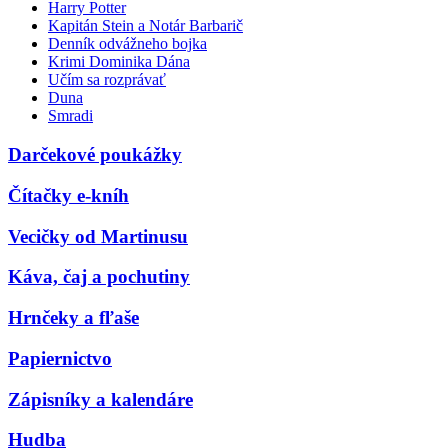
Harry Potter
Kapitán Stein a Notár Barbarič
Denník odvážneho bojka
Krimi Dominika Dána
Učím sa rozprávať
Duna
Smradi
Darčekové poukážky
Čítačky e-kníh
Vecičky od Martinusu
Káva, čaj a pochutiny
Hrnčeky a fľaše
Papiernictvo
Zápisníky a kalendáre
Hudba