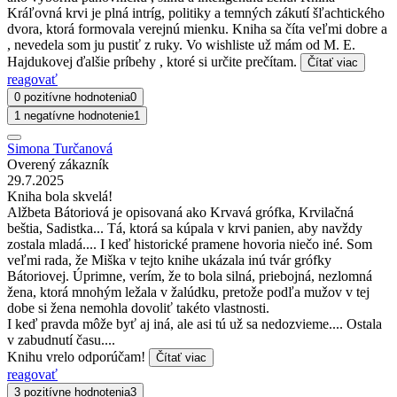
Kráľovná krvi je plná intríg, politiky a temných zákutí šľachtického
dvora, ktorá formovala verejnú mienku. Kniha sa číta veľmi dobre a
, nevedela som ju pustiť z ruky. Vo wishliste už mám od M. E.
Hajdukovej ďalšie príbehy , ktoré si určite prečítam.
Čítať viac
reagovať
0 pozitívne hodnotenia
0
1 negatívne hodnotenie
1
Simona Turčanová
Overený zákazník
29.7.2025
Kniha bola skvelá!
Alžbeta Bátoriová je opisovaná ako Krvavá grófka, Krvilačná
beštia, Sadistka... Tá, ktorá sa kúpala v krvi panien, aby navždy
zostala mladá.... I keď historické pramene hovoria niečo iné. Som
veľmi rada, že Miška v tejto knihe ukázala inú tvár grófky
Bátoriovej. Úprimne, verím, že to bola silná, priebojná, nezlomná
žena, ktorá mnohým ležala v žalúdku, pretože podľa mužov v tej
dobe si žena nemohla dovoliť takéto vlastnosti.
I keď pravda môže byť aj iná, ale asi tú už sa nedozvieme.... Ostala
v zabudnutí času....
Knihu vrelo odporúčam!
Čítať viac
reagovať
3 pozitívne hodnotenia
3