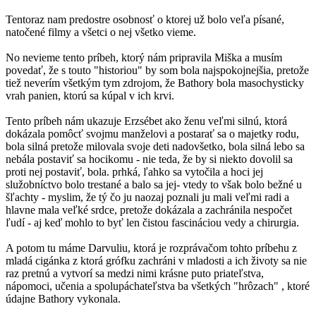
Tentoraz nam predostre osobnosť o ktorej už bolo veľa písané,
natočené filmy a všetci o nej všetko vieme.
No nevieme tento príbeh, ktorý nám pripravila Miška a musím
povedať, že s touto "historiou" by som bola najspokojnejšia, pretože
tiež neverím všetkým tym zdrojom, že Bathory bola masochysticky
vrah panien, ktorú sa kúpal v ich krvi.
Tento príbeh nám ukazuje Erzsébet ako ženu veľmi silnú, ktorá
dokázala pomôcť svojmu manželovi a postarať sa o majetky rodu,
bola silná pretože milovala svoje deti nadovšetko, bola silná lebo sa
nebála postaviť sa hocikomu - nie teda, že by si niekto dovolil sa
proti nej postaviť, bola. prhká, ľahko sa vytočila a hoci jej
služobníctvo bolo trestané a balo sa jej- vtedy to však bolo bežné u
šľachty - myslim, že tý čo ju naozaj poznali ju mali veľmi radi a
hlavne mala veľké srdce, pretože dokázala a zachránila nespočet
ľudí - aj keď mohlo to byť len čistou fascináciou vedy a chirurgia.
A potom tu máme Darvuliu, ktorá je rozprávačom tohto príbehu z
mladá cigánka z ktorá grófku zachráni v mladosti a ich životy sa nie
raz pretnú a vytvorí sa medzi nimi krásne puto priateľstva,
nápomoci, učenia a spolupáchateľstva ba všetkých "hrôzach" , ktoré
údajne Bathory vykonala.