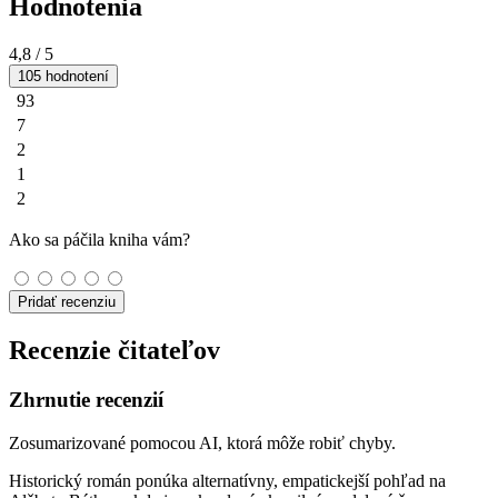
Hodnotenia
4,8
/ 5
105 hodnotení
93
7
2
1
2
Ako sa páčila kniha vám?
Pridať recenziu
Recenzie čitateľov
Zhrnutie recenzií
Zosumarizované pomocou AI, ktorá môže robiť chyby.
Historický román ponúka alternatívny, empatickejší pohľad na