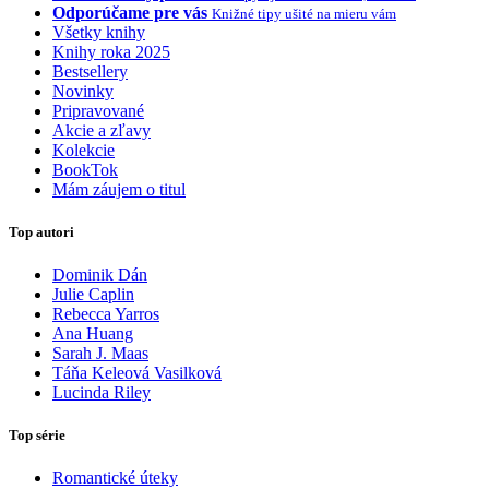
Odporúčame pre vás
Knižné tipy ušité na mieru vám
Všetky knihy
Knihy roka 2025
Bestsellery
Novinky
Pripravované
Akcie a zľavy
Kolekcie
BookTok
Mám záujem o titul
Top autori
Dominik Dán
Julie Caplin
Rebecca Yarros
Ana Huang
Sarah J. Maas
Táňa Keleová Vasilková
Lucinda Riley
Top série
Romantické úteky