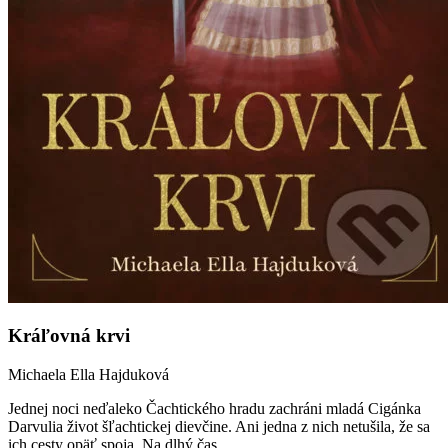
Kráľovná krvi
Michaela Ella Hajduková
Jednej noci neďaleko Čachtického hradu zachráni mladá Cigánka
Darvulia život šľachtickej dievčine. Ani jedna z nich netušila, že sa
ich cesty opäť spoja. Na dlhý čas...