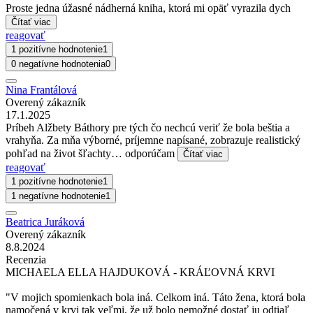
Proste jedna úžasné nádherná kniha, ktorá mi opäť vyrazila dych
Čítať viac
reagovať
1 pozitívne hodnotenie
1
0 negatívne hodnotenia
0
Nina Frantálová
Overený zákazník
17.1.2025
Príbeh Alžbety Báthory pre tých čo nechcú veriť že bola beštia a
vrahyňa. Za mňa výborné, príjemne napísané, zobrazuje realistický
pohľad na život šľachty… odporúčam
Čítať viac
reagovať
1 pozitívne hodnotenie
1
1 negatívne hodnotenie
1
Beatrica Juráková
Overený zákazník
8.8.2024
Recenzia
MICHAELA ELLA HAJDUKOVÁ - KRÁĽOVNÁ KRVI
"V mojich spomienkach bola iná. Celkom iná. Táto žena, ktorá bola
namočená v krvi tak veľmi, že už bolo nemožné dostať ju odtiaľ