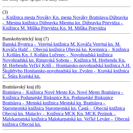
(3)
-
Knižnica mesta Nováky
Kn. mesta Nováky
Bratislava-Dúbravka
-
Miestna knižnica Dúbravka
Miestna kn. Dúbravka
Prievidza -
Knižnica M. Mišíka Prievidza
Kn. M. Mišíka Prievidza
Banskobystrický kraj (7)
Banská Bystrica -
Verejná knižnica M. Kováča
Verejná kn. M.
Kováča
Halič -
Obecná knižnica
Obecná kn.
Kremnica -
Knižnica
J. Kollára
Kn. J. Kollára
Lučenec -
Novohradská knižnica
Novohradská kn.
Rimavská Sobota -
Knižnica M. Hrebendu
Kn.
M. Hrebendu
Veľký Krtíš -
Hontiansko-novohradská knižnica A.H.
Škultétyho
Hontiansko-novohradská kn.
Zvolen -
Krajská knižnica
Ľ. Štúra
Krajská kn.
Bratislavský kraj (8)
Bratislava -
Knižnica Nové Mesto
Kn. Nové Mesto
Bratislava -
Knižnica Podunajské Biskupice
Kn. Podunajské Biskupice
Bratislava -
Mestská knižnica
Mestská kn.
Bratislava -
Staromestská knižnica
Staromestská kn.
Častá -
Obecná knižnica
Obecná kn.
Malacky -
Knižnica MCK
Kn. MCK
Pezinok -
Malokarpatská knižnica
Malokarpatská kn.
Veľké Leváre -
Obecná
knižnica
Obecná kn.