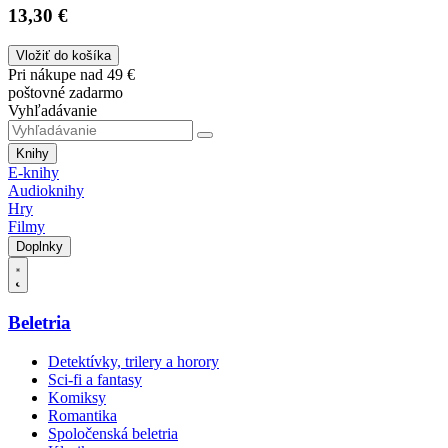
13,30 €
Vložiť do košíka
Pri nákupe nad 49 €
poštovné zadarmo
Vyhľadávanie
Knihy
E-knihy
Audioknihy
Hry
Filmy
Doplnky
Beletria
Detektívky, trilery a horory
Sci-fi a fantasy
Komiksy
Romantika
Spoločenská beletria