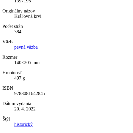
1397195
Originálny názov
Kráľovná krvi
Počet strán
384
Väzba
pevná väzba
Rozmer
140×205 mm
Hmotnosť
497 g
ISBN
9788081642845
Dátum vydania
20. 4. 2022
Štýl
historický