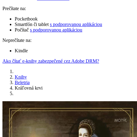
Prečítate na:
Pocketbook
Smartfón či tablet
s podporovanou aplikáciou
Počítač
s podporovanou aplikáciou
Neprečítate na:
Kindle
Ako čítať e-knihy zabezpečené cez Adobe DRM?
Knihy
Beletria
Kráľovná krvi