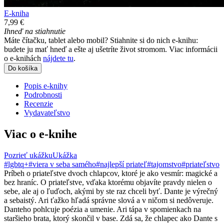
E-kniha
7,99 €
Ihneď na stiahnutie
Máte čítačku, tablet alebo mobil? Stiahnite si do nich e-knihu:
budete ju mať hneď a ešte aj ušetríte život stromom. Viac informácii
o e-knihách
nájdete tu
.
Do košíka
Popis e-knihy
Podrobnosti
Recenzie
Vydavateľstvo
Viac o e-knihe
Pozrieť ukážku
Ukážka
#lgbtq+
#viera v seba samého
#najlepší priateľ
#tajomstvo
#priateľstvo
Príbeh o priateľstve dvoch chlapcov, ktoré je ako vesmír: magické a
bez hraníc. O priateľstve, vďaka ktorému objavíte pravdy nielen o
sebe, ale aj o ľuďoch, akými by ste raz chceli byť. Dante je výrečný
a sebaistý. Ari ťažko hľadá správne slová a v ničom si nedôveruje.
Danteho pohlcuje poézia a umenie. Ari tápa v spomienkach na
staršieho brata, ktorý skončil v base. Zdá sa, že chlapec ako Dante s