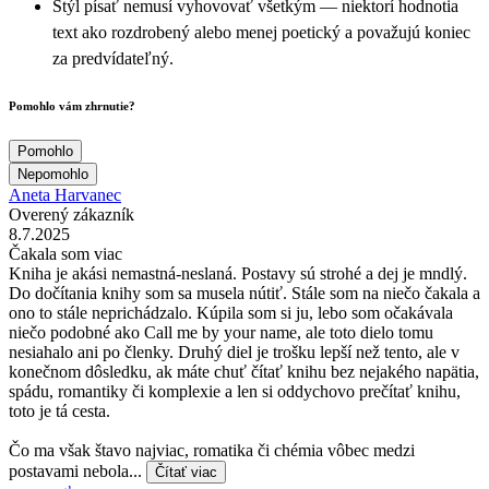
Štýl písať nemusí vyhovovať všetkým — niektorí hodnotia
text ako rozdrobený alebo menej poetický a považujú koniec
za predvídateľný.
Pomohlo vám zhrnutie?
Pomohlo
Nepomohlo
Aneta Harvanec
Overený zákazník
8.7.2025
Čakala som viac
Kniha je akási nemastná-neslaná. Postavy sú strohé a dej je mndlý.
Do dočítania knihy som sa musela nútiť. Stále som na niečo čakala a
ono to stále neprichádzalo. Kúpila som si ju, lebo som očakávala
niečo podobné ako Call me by your name, ale toto dielo tomu
nesiahalo ani po členky. Druhý diel je trošku lepší než tento, ale v
konečnom dôsledku, ak máte chuť čítať knihu bez nejakého napätia,
spádu, romantiky či komplexie a len si oddychovo prečítať knihu,
toto je tá cesta.
Čo ma však štavo najviac, romatika či chémia vôbec medzi
postavami nebola...
Čítať viac