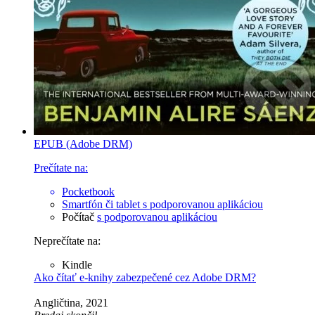
EPUB (Adobe DRM)
Prečítate na:
Pocketbook
Smartfón či tablet
s podporovanou aplikáciou
Počítač
s podporovanou aplikáciou
Neprečítate na:
Kindle
Ako čítať e-knihy zabezpečené cez Adobe DRM?
Angličtina, 2021