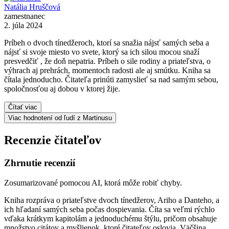
Natália Hruščová
zamestnanec
2. júla 2024
Príbeh o dvoch tínedžeroch, ktorí sa snažia nájsť samých seba a
nájsť si svoje miesto vo svete, ktorý sa ich silou mocou snaží
presvedčiť , že doň nepatria. Príbeh o sile rodiny a priateľstva, o
výhrach aj prehrách, momentoch radosti ale aj smútku. Kniha sa
čítala jednoducho. Čitateľa prinúti zamyslieť sa nad samým sebou,
spoločnosťou aj dobou v ktorej žije.
Čítať viac
Viac hodnotení od ľudí z Martinusu
Recenzie čitateľov
Zhrnutie recenzií
Zosumarizované pomocou AI, ktorá môže robiť chyby.
Kniha rozpráva o priateľstve dvoch tínedžerov, Ariho a Danteho, a
ich hľadaní samých seba počas dospievania. Číta sa veľmi rýchlo
vďaka krátkym kapitolám a jednoduchému štýlu, pričom obsahuje
množstvo citátov a myšlienok, ktoré čitateľov oslovia. Väčšina