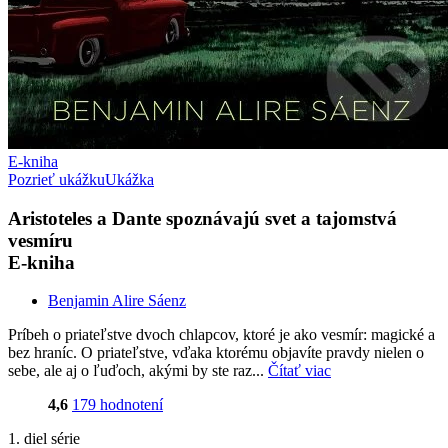
E-kniha
Pozrieť ukážku
Ukážka
Aristoteles a Dante spoznávajú svet a tajomstvá
vesmíru
E-kniha
Benjamin Alire Sáenz
Príbeh o priateľstve dvoch chlapcov, ktoré je ako vesmír: magické a
bez hraníc. O priateľstve, vďaka ktorému objavíte pravdy nielen o
sebe, ale aj o ľuďoch, akými by ste raz...
Čítať viac
4,6
179 hodnotení
1. diel série