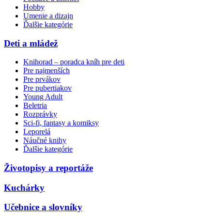
Hobby
Umenie a dizajn
Ďalšie kategórie
Deti a mládež
Knihorad – poradca kníh pre deti
Pre najmenších
Pre prvákov
Pre pubertiakov
Young Adult
Beletria
Rozprávky
Sci-fi, fantasy a komiksy
Leporelá
Náučné knihy
Ďalšie kategórie
Životopisy a reportáže
Kuchárky
Učebnice a slovníky