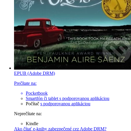
EPUB (Adobe DRM)
Prečítate na:
Pocketbook
Smartfón či tablet
s podporovanou aplikáciou
Počítač
s podporovanou aplikáciou
Neprečítate na:
Kindle
Ako čítať e-knihy zabezpečené cez Adobe DRM?