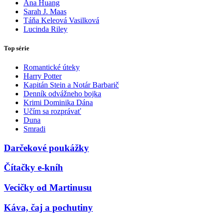
Ana Huang
Sarah J. Maas
Táňa Keleová Vasilková
Lucinda Riley
Top série
Romantické úteky
Harry Potter
Kapitán Stein a Notár Barbarič
Denník odvážneho bojka
Krimi Dominika Dána
Učím sa rozprávať
Duna
Smradi
Darčekové poukážky
Čítačky e-kníh
Vecičky od Martinusu
Káva, čaj a pochutiny