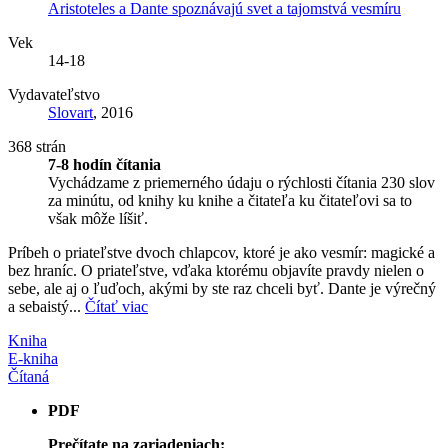
Aristoteles a Dante spoznávajú svet a tajomstvá vesmíru
Vek
14-18
Vydavateľstvo
Slovart
, 2016
368 strán
7-8 hodín čítania
Vychádzame z priemerného údaju o rýchlosti čítania 230 slov
za minútu, od knihy ku knihe a čitateľa ku čitateľovi sa to
však môže líšiť.
Príbeh o priateľstve dvoch chlapcov, ktoré je ako vesmír: magické a
bez hraníc. O priateľstve, vďaka ktorému objavíte pravdy nielen o
sebe, ale aj o ľuďoch, akými by ste raz chceli byť. Dante je výrečný
a sebaistý...
Čítať viac
Kniha
E-kniha
Čítaná
PDF
Prečítate na zariadeniach: