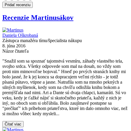
Pridať recenziu
Recenzie Martinusákov
Daniela Oškrobaná
Zástupca manažéra tímu/špecialista nákupu
8. júna 2016
Názor čitateľa
"Snažil som sa spoznať tajomstvá vesmíru, záhady vlastného tela,
svojho srdca. Všetky odpovede som mal na dosah, no vždy som
proti nim mimovoľne bojoval." Hneď po prvých stranách knihy mi
bolo jasné, že k jej koncu sa dopracujem veľmi rýchlo - je totiž
písaná pútavo, vtipne a jasne. Natrafila som na mnoho pekných a
silných myšlienok, kedy som na chvíľu odložila knihu bokom a
premýšľala nad nimi. Ari a Dante sú dvaja chlapci, kamaráti. Sú vo
veku, kedy je ťažké nájsť si skutočného priateľa, každý z nich je
iný, no oboch som si obľúbila. Bolo zaujímavé postupne sa
"prečítať" ich príbehom priateľstva, ktoré im dalo omnoho viac, než
si možno vôbec kedy mysleli...
Čítať viac