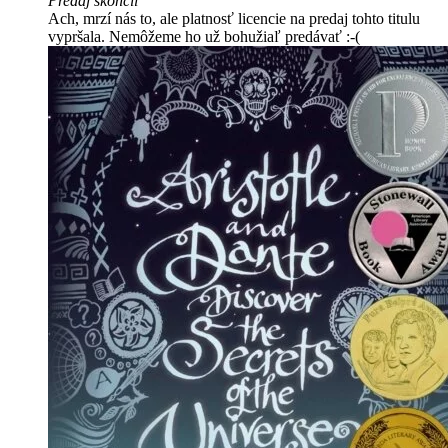
Predaj skončil
Ach, mrzí nás to, ale platnosť licencie na predaj tohto titulu
vypršala. Nemôžeme ho už bohužiaľ predávať :-(