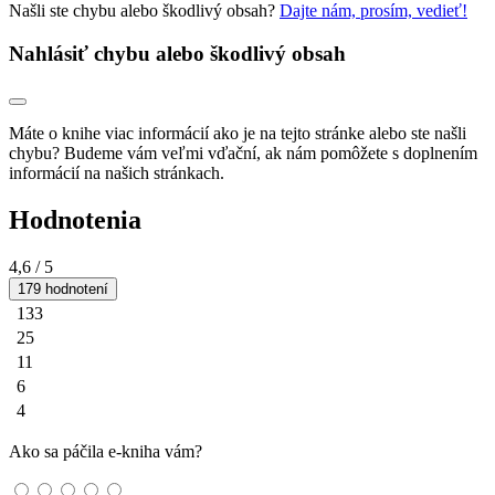
Našli ste chybu alebo škodlivý obsah?
Dajte nám, prosím, vedieť!
Nahlásiť chybu alebo škodlivý obsah
Máte o knihe viac informácií ako je na tejto stránke alebo ste našli
chybu? Budeme vám veľmi vďační, ak nám pomôžete s doplnením
informácií na našich stránkach.
Hodnotenia
4,6
/ 5
179 hodnotení
133
25
11
6
4
Ako sa páčila e-kniha vám?