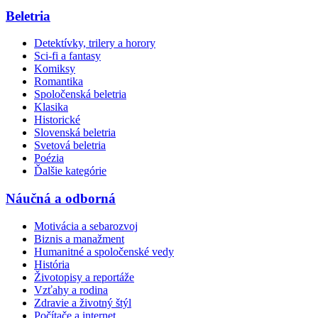
Beletria
Detektívky, trilery a horory
Sci-fi a fantasy
Komiksy
Romantika
Spoločenská beletria
Klasika
Historické
Slovenská beletria
Svetová beletria
Poézia
Ďalšie kategórie
Náučná a odborná
Motivácia a sebarozvoj
Biznis a manažment
Humanitné a spoločenské vedy
História
Životopisy a reportáže
Vzťahy a rodina
Zdravie a životný štýl
Počítače a internet