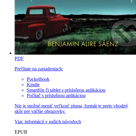
PDF
Prečítate na zariadeniach:
Pocketbook
Kindle
Smartfón či tablet s príslušnou aplikáciou
Počítač s príslušnou aplikáciou
Nie je možné meniť veľkosť písma, formát je preto vhodný
skôr pre väčšie obrazovky.
Viac informácií v
našich návodoch
EPUB