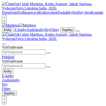
Doručenie
Kníhkupectvá
Knihovrátok
Poukážky
Knižný blog
Kontakt
E-knihy
Audioknihy
Hry
Filmy
Knihy
Doplnky
Vyhľadávanie
Prihlásiť
Vyhľadávanie
Knihy
E-knihy
Audioknihy
Hry
Filmy
Doplnky