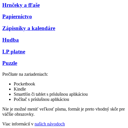
Hrnčeky a fľaše
Papiernictvo
Zápisníky a kalendáre
Hudba
LP platne
Puzzle
Prečítate na zariadeniach:
Pocketbook
Kindle
Smartfón či tablet s príslušnou aplikáciou
Počítač s príslušnou aplikáciou
Nie je možné meniť veľkosť písma, formát je preto vhodný skôr pre
väčšie obrazovky.
Viac informácií v
našich návodoch