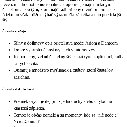
recenzií ju hodnotí emocionálne a doporučuje najmä mladým
čitateľom alebo tým, ktorí majú radi príbehy o vnútornom raste.
Niekomu však môže chýbať výraznejšia zápletka alebo poetickejší
štýl.
Čitatelia oceňujú
Silný a dojímavý opis priateľstva medzi Ariom a Danteom.
Dobre vykreslené postavy a ich vnútorný vývin.
Jednoduchý, veľmi čitateľný štýl s krátkymi kapitolami, kniha
sa rýchlo číta.
Obsahuje množstvo myšlienok a citátov, ktoré čitateľov
zasiahnu.
Čitatelia ďalej hodnotia
Pre niektorých je dej príliš jednoduchý alebo chýba mu
klasická zápletka.
Tempo je občas pomalé a sú momenty, kde sa „nič nedeje“,
čo môže nudiť.