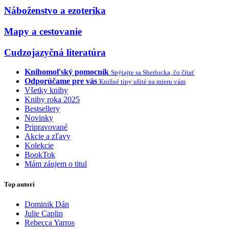
Náboženstvo a ezoterika
Mapy a cestovanie
Cudzojazyčná literatúra
Knihomoľský pomocník
Spýtajte sa Sherlocka, čo čítať
Odporúčame pre vás
Knižné tipy ušité na mieru vám
Všetky knihy
Knihy roka 2025
Bestsellery
Novinky
Pripravované
Akcie a zľavy
Kolekcie
BookTok
Mám záujem o titul
Top autori
Dominik Dán
Julie Caplin
Rebecca Yarros