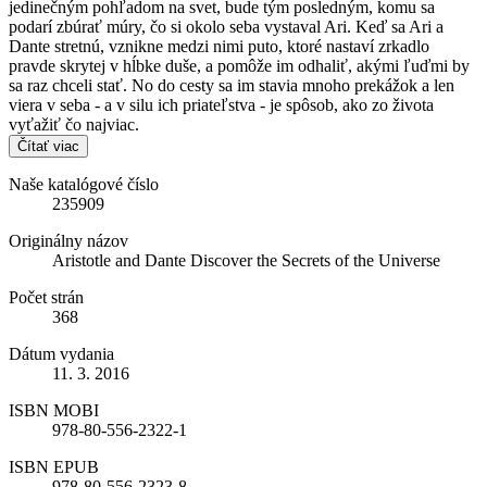
jedinečným pohľadom na svet, bude tým posledným, komu sa
podarí zbúrať múry, čo si okolo seba vystaval Ari. Keď sa Ari a
Dante stretnú, vznikne medzi nimi puto, ktoré nastaví zrkadlo
pravde skrytej v hĺbke duše, a pomôže im odhaliť, akými ľuďmi by
sa raz chceli stať. No do cesty sa im stavia mnoho prekážok a len
viera v seba - a v silu ich priateľstva - je spôsob, ako zo života
vyťažiť čo najviac.
Čítať viac
Naše katalógové číslo
235909
Originálny názov
Aristotle and Dante Discover the Secrets of the Universe
Počet strán
368
Dátum vydania
11. 3. 2016
ISBN MOBI
978-80-556-2322-1
ISBN EPUB
978-80-556-2323-8