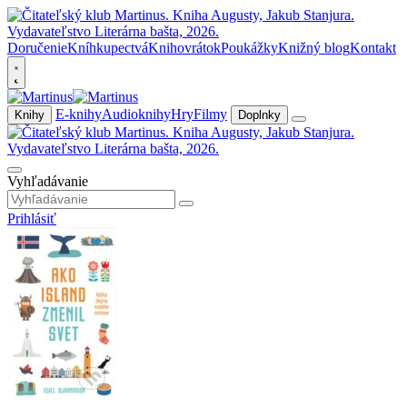
Doručenie
Kníhkupectvá
Knihovrátok
Poukážky
Knižný blog
Kontakt
E-knihy
Audioknihy
Hry
Filmy
Knihy
Doplnky
Vyhľadávanie
Prihlásiť