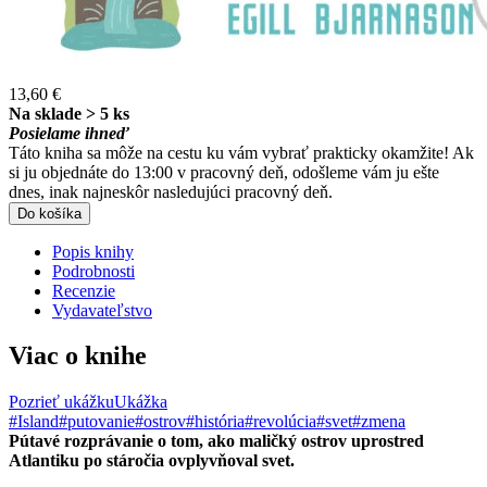
13,60 €
Na sklade > 5 ks
Posielame ihneď
Táto kniha sa môže na cestu ku vám vybrať prakticky okamžite! Ak
si ju objednáte do 13:00 v pracovný deň, odošleme vám ju ešte
dnes, inak najneskôr nasledujúci pracovný deň.
Do košíka
Popis knihy
Podrobnosti
Recenzie
Vydavateľstvo
Viac o knihe
Pozrieť ukážku
Ukážka
#Island
#putovanie
#ostrov
#história
#revolúcia
#svet
#zmena
Pútavé rozprávanie o tom, ako maličký ostrov uprostred
Atlantiku po stáročia ovplyvňoval svet.