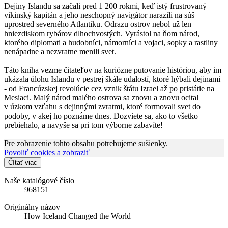
Dejiny Islandu sa začali pred 1 200 rokmi, keď istý frustrovaný
vikinský kapitán a jeho neschopný navigátor narazili na súš
uprostred severného Atlantiku. Odrazu ostrov nebol už len
hniezdiskom rybárov dlhochvostých. Vyrástol na ňom národ,
ktorého diplomati a hudobníci, námorníci a vojaci, sopky a rastliny
nenápadne a nezvratne menili svet.
Táto kniha vezme čitateľov na kuriózne putovanie históriou, aby im
ukázala úlohu Islandu v pestrej škále udalostí, ktoré hýbali dejinami
- od Francúzskej revolúcie cez vznik štátu Izrael až po pristátie na
Mesiaci. Malý národ malého ostrova sa znovu a znovu ocital
v úzkom vzťahu s dejinnými zvratmi, ktoré formovali svet do
podoby, v akej ho poznáme dnes. Dozviete sa, ako to všetko
prebiehalo, a navyše sa pri tom výborne zabavíte!
Pre zobrazenie tohto obsahu potrebujeme sušienky.
Povoliť cookies a zobraziť
Čítať viac
Naše katalógové číslo
968151
Originálny názov
How Iceland Changed the World