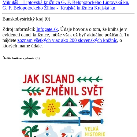
Mikuláš -
Liptovská knižnica G. F. Belopotockého
Liptovská kn.
G. F. Belopotockého
Žilina -
Krajská knižnica
Krajská kn.
Banskobystrický kraj (0)
Zdroj informácií:
Infogate.sk
. Údaje hovoria o tom, že kniha je v
evidencii danej knižnice, môže však už byť aktuálne požičaná. Tu
nájdete
zoznam všetkých viac ako 200 slovenských knižníc
, o
ktorých máme údaje.
Ďalšie knižné vydania (3)