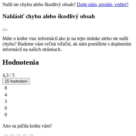
Našli ste chybu alebo škodlivý obsah?
Dajte nám, prosím, vedieť!
Nahlásiť chybu alebo škodlivý obsah
Máte o knihe viac informácií ako je na tejto stránke alebo ste našli
chybu? Budeme vám veľmi vďační, ak nám pomôžete s doplnením
informácií na našich stránkach.
Hodnotenia
4,3
/ 5
15 hodnotení
8
4
3
0
0
Ako sa páčila kniha vám?