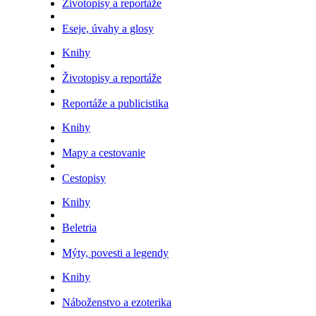
Životopisy a reportáže
Eseje, úvahy a glosy
Knihy
Životopisy a reportáže
Reportáže a publicistika
Knihy
Mapy a cestovanie
Cestopisy
Knihy
Beletria
Mýty, povesti a legendy
Knihy
Náboženstvo a ezoterika