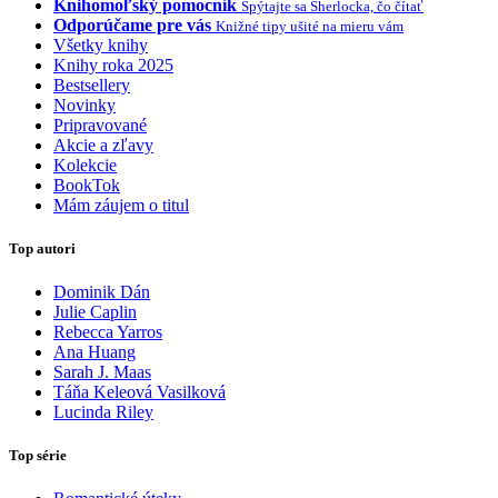
Knihomoľský pomocník
Spýtajte sa Sherlocka, čo čítať
Odporúčame pre vás
Knižné tipy ušité na mieru vám
Všetky knihy
Knihy roka 2025
Bestsellery
Novinky
Pripravované
Akcie a zľavy
Kolekcie
BookTok
Mám záujem o titul
Top autori
Dominik Dán
Julie Caplin
Rebecca Yarros
Ana Huang
Sarah J. Maas
Táňa Keleová Vasilková
Lucinda Riley
Top série