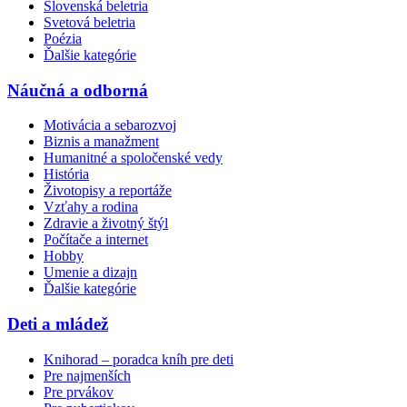
Slovenská beletria
Svetová beletria
Poézia
Ďalšie kategórie
Náučná a odborná
Motivácia a sebarozvoj
Biznis a manažment
Humanitné a spoločenské vedy
História
Životopisy a reportáže
Vzťahy a rodina
Zdravie a životný štýl
Počítače a internet
Hobby
Umenie a dizajn
Ďalšie kategórie
Deti a mládež
Knihorad – poradca kníh pre deti
Pre najmenších
Pre prvákov