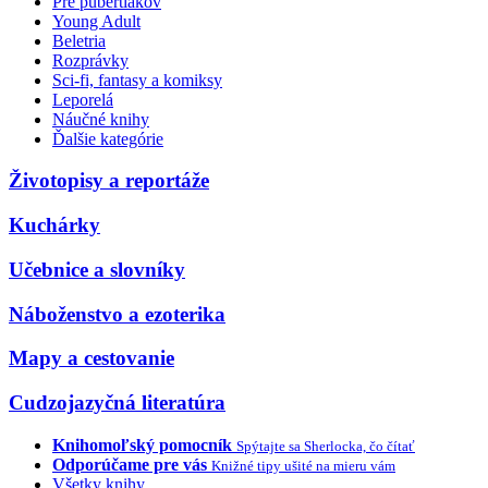
Pre pubertiakov
Young Adult
Beletria
Rozprávky
Sci-fi, fantasy a komiksy
Leporelá
Náučné knihy
Ďalšie kategórie
Životopisy a reportáže
Kuchárky
Učebnice a slovníky
Náboženstvo a ezoterika
Mapy a cestovanie
Cudzojazyčná literatúra
Knihomoľský pomocník
Spýtajte sa Sherlocka, čo čítať
Odporúčame pre vás
Knižné tipy ušité na mieru vám
Všetky knihy