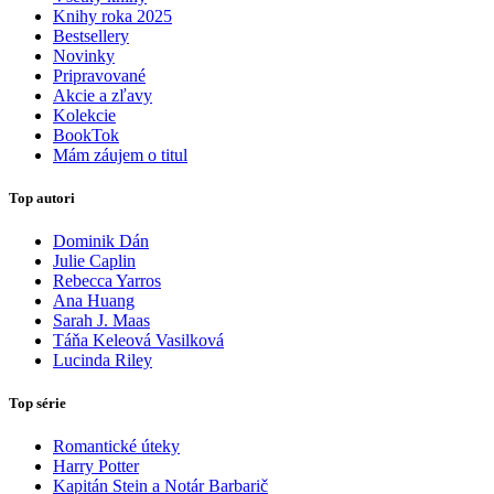
Knihy roka 2025
Bestsellery
Novinky
Pripravované
Akcie a zľavy
Kolekcie
BookTok
Mám záujem o titul
Top autori
Dominik Dán
Julie Caplin
Rebecca Yarros
Ana Huang
Sarah J. Maas
Táňa Keleová Vasilková
Lucinda Riley
Top série
Romantické úteky
Harry Potter
Kapitán Stein a Notár Barbarič