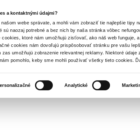
es a kontaktnými údajmi?
našom webe správate, a mohli vám zobraziť tie najlepšie tipy n
é sú naozaj potrebné a bez nich by naša stránka vôbec nefung
 cookies, ktoré nám umožňujú zisťovať, ako náš web funguje, a 
ačné cookies nám dovoľujú prispôsobovať stránku pre vašu lepši
zas umožňujú zobrazenie relevantnej reklamy. Niektoré údaje z
y nám pomohlo, keby sme mohli používať všetky tieto cookies. 
ersonalizačné
Analytické
Marketi