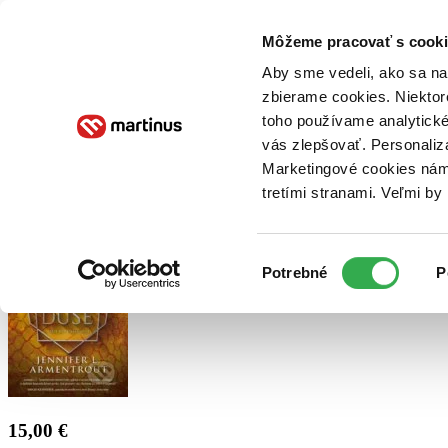
Doručenie
Kníhkupectvá
Knihovrátok
Poukážky
Knižný blog
Kontakt
Môžeme pracovať s cooki
Aby sme vedeli, ako sa na 
zbierame cookies. Niektor
E-knihy
Audioknihy
Hry
Filmy
Knihy
Doplnky
toho používame analytické
vás zlepšovať. Personaliz
Vyhľadávanie
Marketingové cookies nám 
tretími stranami. Veľmi b
Prihlásiť
Výber
Potrebné
P
súhlasu
15,00 €