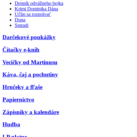
Denník odvážneho bojka
Krimi Dominika Dána
Učím sa rozprávať
Duna
Smradi
Darčekové poukážky
Čítačky e-kníh
Vecičky od Martinusu
Káva, čaj a pochutiny
Hrnčeky a fľaše
Papiernictvo
Zápisníky a kalendáre
Hudba
LP platne