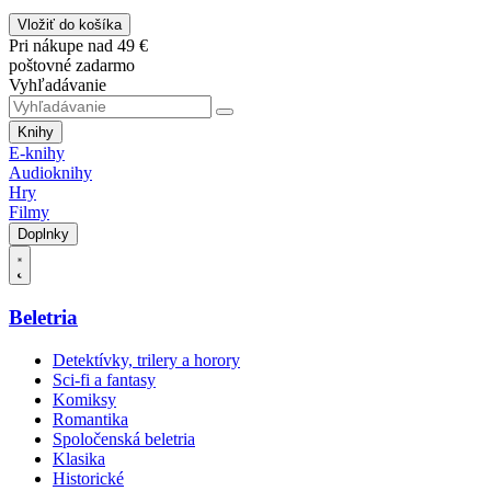
Vložiť do košíka
Pri nákupe nad 49 €
poštovné zadarmo
Vyhľadávanie
Knihy
E-knihy
Audioknihy
Hry
Filmy
Doplnky
Beletria
Detektívky, trilery a horory
Sci-fi a fantasy
Komiksy
Romantika
Spoločenská beletria
Klasika
Historické