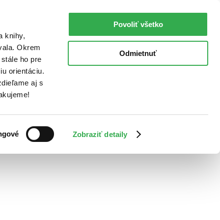
Povoliť všetko
a knihy,
ovala. Okrem
Odmietnuť
stále ho pre
u orientáciu.
dieľame aj s
Ďakujeme!
ngové
Zobraziť detaily