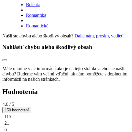
Beletria
Romantika
Romantické
Našli ste chybu alebo škodlivý obsah?
Dajte nám, prosím, vedieť!
Nahlásiť chybu alebo škodlivý obsah
Máte o knihe viac informácií ako je na tejto stránke alebo ste našli
chybu? Budeme vám veľmi vďační, ak nám pomôžete s doplnením
informácií na našich stránkach.
Hodnotenia
4,6
/ 5
150 hodnotení
115
21
6