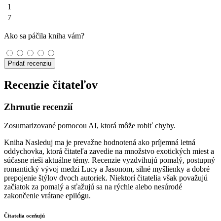
1
7
Ako sa páčila kniha vám?
Pridať recenziu
Recenzie čitateľov
Zhrnutie recenzií
Zosumarizované pomocou AI, ktorá môže robiť chyby.
Kniha Nasleduj ma je prevažne hodnotená ako príjemná letná
oddychovka, ktorá čitateľa zavedie na množstvo exotických miest a
súčasne rieši aktuálne témy. Recenzie vyzdvihujú pomalý, postupný
romantický vývoj medzi Lucy a Jasonom, silné myšlienky a dobré
prepojenie štýlov dvoch autoriek. Niektorí čitatelia však považujú
začiatok za pomalý a sťažujú sa na rýchle alebo nesúrodé
zakončenie vrátane epilógu.
Čitatelia oceňujú