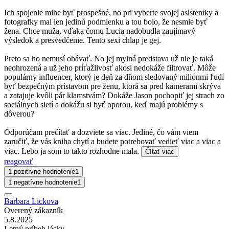
Ich spojenie mihe byť prospešné, no pri vyberte svojej asistentky a
fotografky mal len jedinú podmienku a tou bolo, že nesmie byť
žena. Chce muža, vďaka čomu Lucia nadobudla zaujímavý
výsledok a presvedčenie. Tento sexi chlap je gej.
Preto sa ho nemusí obávať. No jej mylná predstava už nie je taká
neohrozená a už jeho príťažlivosť akosi nedokáže filtrovať. Môže
populárny influencer, ktorý je deň za dňom sledovaný miliónmi ľudí
byť bezpečným prístavom pre ženu, ktorá sa pred kamerami skrýva
a zatajuje kvôli pár klamstvám? Dokáže Jason pochopiť jej strach zo
sociálnych sietí a dokážu si byť oporou, keď majú problémy s
dôverou?
Odporúčam prečítať a dozviete sa viac. Jediné, čo vám viem
zaručiť, že vás kniha chytí a budete potrebovať vedieť viac a viac a
viac. Lebo ja som to takto rozhodne mala.
Čítať viac
reagovať
1 pozitívne hodnotenie
1
1 negatívne hodnotenie
1
Barbara Lickova
Overený zákazník
5.8.2025
Letný príbeh lásky