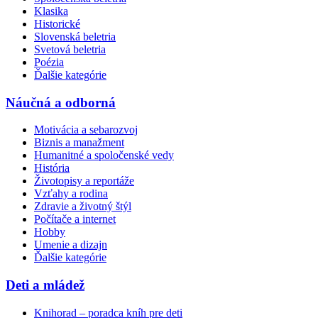
Klasika
Historické
Slovenská beletria
Svetová beletria
Poézia
Ďalšie kategórie
Náučná a odborná
Motivácia a sebarozvoj
Biznis a manažment
Humanitné a spoločenské vedy
História
Životopisy a reportáže
Vzťahy a rodina
Zdravie a životný štýl
Počítače a internet
Hobby
Umenie a dizajn
Ďalšie kategórie
Deti a mládež
Knihorad – poradca kníh pre deti