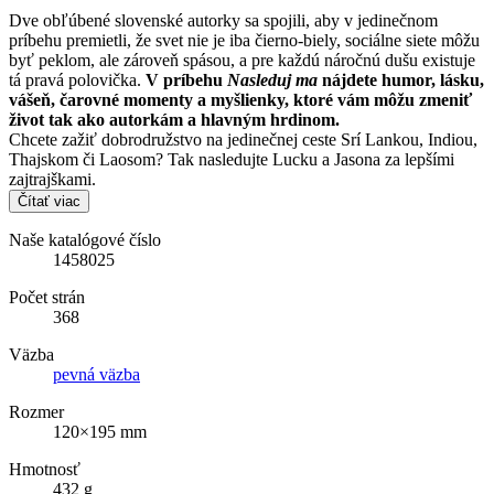
Dve obľúbené slovenské autorky sa spojili, aby v jedinečnom
príbehu premietli, že svet nie je iba čierno-biely, sociálne siete môžu
byť peklom, ale zároveň spásou, a pre každú náročnú dušu existuje
tá pravá polovička.
V príbehu
Nasleduj ma
nájdete humor, lásku,
vášeň, čarovné momenty a myšlienky, ktoré vám môžu zmeniť
život tak ako autorkám a hlavným hrdinom.
Chcete zažiť dobrodružstvo na jedinečnej ceste Srí Lankou, Indiou,
Thajskom či Laosom? Tak nasledujte Lucku a Jasona za lepšími
zajtrajškami.
Čítať viac
Naše katalógové číslo
1458025
Počet strán
368
Väzba
pevná väzba
Rozmer
120×195 mm
Hmotnosť
432 g