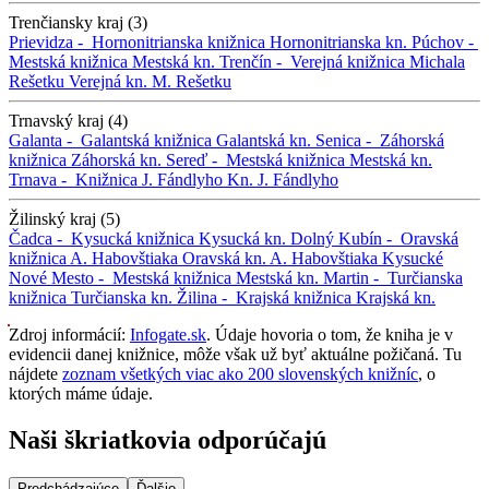
Trenčiansky kraj (3)
Prievidza -
Hornonitrianska knižnica
Hornonitrianska kn.
Púchov -
Mestská knižnica
Mestská kn.
Trenčín -
Verejná knižnica Michala
Rešetku
Verejná kn. M. Rešetku
Trnavský kraj (4)
Galanta -
Galantská knižnica
Galantská kn.
Senica -
Záhorská
knižnica
Záhorská kn.
Sereď -
Mestská knižnica
Mestská kn.
Trnava -
Knižnica J. Fándlyho
Kn. J. Fándlyho
Žilinský kraj (5)
Čadca -
Kysucká knižnica
Kysucká kn.
Dolný Kubín -
Oravská
knižnica A. Habovštiaka
Oravská kn. A. Habovštiaka
Kysucké
Nové Mesto -
Mestská knižnica
Mestská kn.
Martin -
Turčianska
knižnica
Turčianska kn.
Žilina -
Krajská knižnica
Krajská kn.
Zdroj informácií:
Infogate.sk
. Údaje hovoria o tom, že kniha je v
evidencii danej knižnice, môže však už byť aktuálne požičaná. Tu
nájdete
zoznam všetkých viac ako 200 slovenských knižníc
, o
ktorých máme údaje.
Naši škriatkovia odporúčajú
Predchádzajúce
Ďalšie