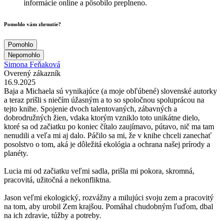
informácie online a pôsobilo preplneno.
Pomohlo vám zhrnutie?
Pomohlo
Nepomohlo
Simona Feňaková
Overený zákazník
16.9.2025
Baja a Michaela sú vynikajúce (a moje obľúbené) slovenské autorky
a teraz prišli s niečím úžasným a to so spoločnou spoluprácou na
tejto knihe. Spojenie dvoch talentovaných, zábavných a
dobrodružných žien, vdaka ktorým vzniklo toto unikátne dielo,
ktoré sa od začiatku po koniec čítalo zaujímavo, pútavo, nič ma tam
nenudili a veľa mi aj dalo. Páčilo sa mi, že v knihe chceli zanechať
posolstvo o tom, aká je dôležitá ekológia a ochrana našej prírody a
planéty.
Lucia mi od začiatku veľmi sadla, prišla mi pokora, skromná,
pracovitá, užitočná a nekonfliktna.
Jason veľmi ekologický, rozvážny a milujúci svoju zem a pracovitý
na tom, aby urobil Zem krajšou. Pomáhal chudobným ľuďom, dbal
na ich zdravie, túžby a potreby.