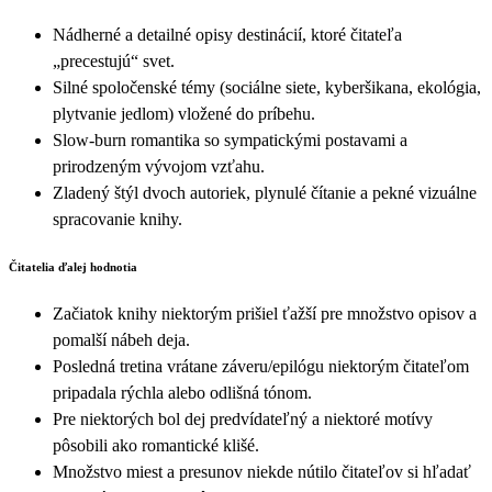
Nádherné a detailné opisy destinácií, ktoré čitateľa
„precestujú“ svet.
Silné spoločenské témy (sociálne siete, kyberšikana, ekológia,
plytvanie jedlom) vložené do príbehu.
Slow‑burn romantika so sympatickými postavami a
prirodzeným vývojom vzťahu.
Zladený štýl dvoch autoriek, plynulé čítanie a pekné vizuálne
spracovanie knihy.
Čitatelia ďalej hodnotia
Začiatok knihy niektorým prišiel ťažší pre množstvo opisov a
pomalší nábeh deja.
Posledná tretina vrátane záveru/epilógu niektorým čitateľom
pripadala rýchla alebo odlišná tónom.
Pre niektorých bol dej predvídateľný a niektoré motívy
pôsobili ako romantické klišé.
Množstvo miest a presunov niekde nútilo čitateľov si hľadať