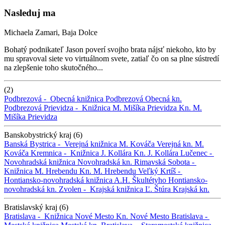
Nasleduj ma
Michaela Zamari, Baja Dolce
Bohatý podnikateľ Jason poverí svojho brata nájsť niekoho, kto by
mu spravoval siete vo virtuálnom svete, zatiaľ čo on sa plne sústredí
na zlepšenie toho skutočného...
(2)
Podbrezová -
Obecná knižnica Podbrezová
Obecná kn.
Podbrezová
Prievidza -
Knižnica M. Mišíka Prievidza
Kn. M.
Mišíka Prievidza
Banskobystrický kraj (6)
Banská Bystrica -
Verejná knižnica M. Kováča
Verejná kn. M.
Kováča
Kremnica -
Knižnica J. Kollára
Kn. J. Kollára
Lučenec -
Novohradská knižnica
Novohradská kn.
Rimavská Sobota -
Knižnica M. Hrebendu
Kn. M. Hrebendu
Veľký Krtíš -
Hontiansko-novohradská knižnica A.H. Škultétyho
Hontiansko-
novohradská kn.
Zvolen -
Krajská knižnica Ľ. Štúra
Krajská kn.
Bratislavský kraj (6)
Bratislava -
Knižnica Nové Mesto
Kn. Nové Mesto
Bratislava -