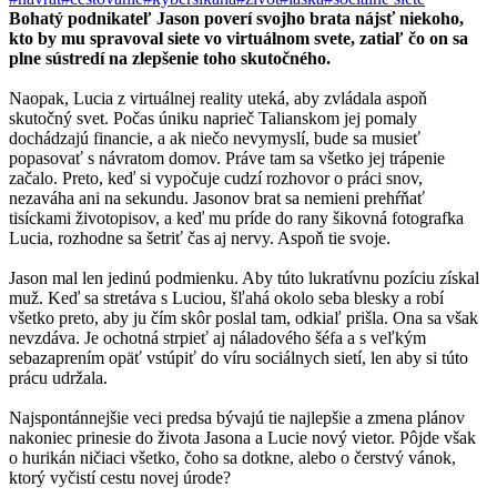
Bohatý podnikateľ Jason poverí svojho brata nájsť niekoho,
kto by mu spravoval siete vo virtuálnom svete, zatiaľ čo on sa
plne sústredí na zlepšenie toho skutočného.
Naopak, Lucia z virtuálnej reality uteká, aby zvládala aspoň
skutočný svet. Počas úniku naprieč Talianskom jej pomaly
dochádzajú financie, a ak niečo nevymyslí, bude sa musieť
popasovať s návratom domov. Práve tam sa všetko jej trápenie
začalo. Preto, keď si vypočuje cudzí rozhovor o práci snov,
nezaváha ani na sekundu. Jasonov brat sa nemieni prehŕňať
tisíckami životopisov, a keď mu príde do rany šikovná fotografka
Lucia, rozhodne sa šetriť čas aj nervy. Aspoň tie svoje.
Jason mal len jedinú podmienku. Aby túto lukratívnu pozíciu získal
muž. Keď sa stretáva s Luciou, šľahá okolo seba blesky a robí
všetko preto, aby ju čím skôr poslal tam, odkiaľ prišla. Ona sa však
nevzdáva. Je ochotná strpieť aj náladového šéfa a s veľkým
sebazaprením opäť vstúpiť do víru sociálnych sietí, len aby si túto
prácu udržala.
Najspontánnejšie veci predsa bývajú tie najlepšie a zmena plánov
nakoniec prinesie do života Jasona a Lucie nový vietor. Pôjde však
o hurikán ničiaci všetko, čoho sa dotkne, alebo o čerstvý vánok,
ktorý vyčistí cestu novej úrode?