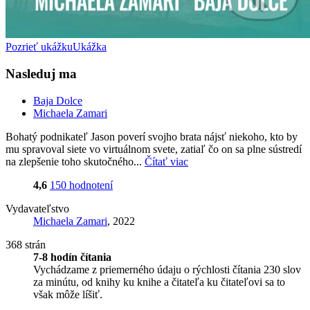
Pozrieť ukážku
Ukážka
Nasleduj ma
Baja Dolce
Michaela Zamari
Bohatý podnikateľ Jason poverí svojho brata nájsť niekoho, kto by
mu spravoval siete vo virtuálnom svete, zatiaľ čo on sa plne sústredí
na zlepšenie toho skutočného...
Čítať viac
4,6
150 hodnotení
Vydavateľstvo
Michaela Zamari
, 2022
368 strán
7-8 hodín čítania
Vychádzame z priemerného údaju o rýchlosti čítania 230 slov
za minútu, od knihy ku knihe a čitateľa ku čitateľovi sa to
však môže líšiť.