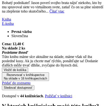
Bohatý podnikateľ Jason poverí svojho brata nájsť niekoho, kto by
mu spravoval siete vo virtuálnom svete, zatiaľ čo on sa plne sústredí
na zlepšenie toho skutočného...
Čítať viac
Kniha
E-kniha
Pevná väzba
Slovenčina
Cena:
12,40 €
Na sklade 2 ks
Posielame ihneď
Túto knihu máme síce aktuálne na sklade, máme však už iba
posledné kusy. Ak ju chcete mať rýchlo, ponáhľajte sa! Dodanie
ďalších môže trvať dlhšie, zvyčajne do štyroch dní.
Vložiť do košíka
Rezervovať v kníhkupectve
Na sklade v 16 kníhkupectvách
Pridať do zoznamu
Sledovať dostupnosť
Dostupné v
44 knižniciach
.
Požičať v knižnici
V ktorých knižniciach majú túto knihu?