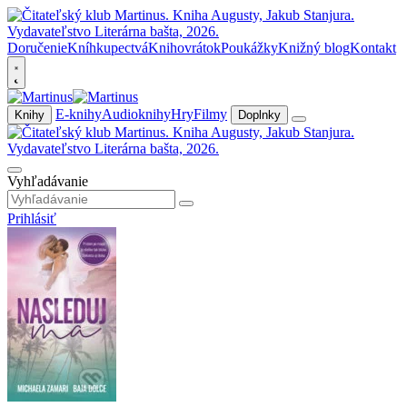
Doručenie
Kníhkupectvá
Knihovrátok
Poukážky
Knižný blog
Kontakt
E-knihy
Audioknihy
Hry
Filmy
Knihy
Doplnky
Vyhľadávanie
Prihlásiť