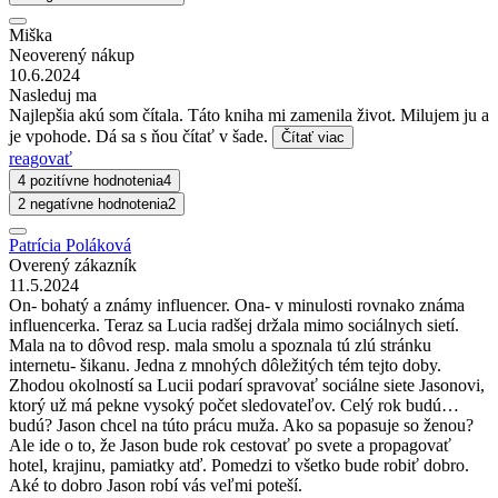
Miška
Neoverený nákup
10.6.2024
Nasleduj ma
Najlepšia akú som čítala. Táto kniha mi zamenila život. Milujem ju a
je vpohode. Dá sa s ňou čítať v šade.
Čítať viac
reagovať
4 pozitívne hodnotenia
4
2 negatívne hodnotenia
2
Patrícia Poláková
Overený zákazník
11.5.2024
On- bohatý a známy influencer. Ona- v minulosti rovnako známa
influencerka. Teraz sa Lucia radšej držala mimo sociálnych sietí.
Mala na to dôvod resp. mala smolu a spoznala tú zlú stránku
internetu- šikanu. Jedna z mnohých dôležitých tém tejto doby.
Zhodou okolností sa Lucii podarí spravovať sociálne siete Jasonovi,
ktorý už má pekne vysoký počet sledovateľov. Celý rok budú…
budú? Jason chcel na túto prácu muža. Ako sa popasuje so ženou?
Ale ide o to, že Jason bude rok cestovať po svete a propagovať
hotel, krajinu, pamiatky atď. Pomedzi to všetko bude robiť dobro.
Aké to dobro Jason robí vás veľmi poteší.