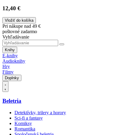
12,40 €
Vložiť do košíka
Pri nákupe nad 49 €
poštovné zadarmo
Vyhľadávanie
Knihy
E-knihy
Audioknihy
Hry
Filmy
Doplnky
Beletria
Detektívky, trilery a horory
Sci-fi a fantasy
Komiksy
Romantika
Spoločenská beletria