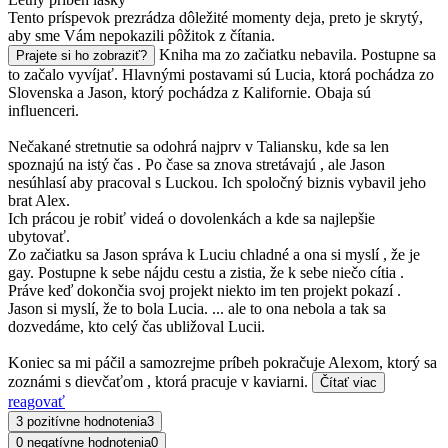
Tento príspevok prezrádza dôležité momenty deja, preto je skrytý,
aby sme Vám nepokazili pôžitok z čítania.
Kniha ma zo začiatku nebavila. Postupne sa
Prajete si ho zobraziť?
to začalo vyvíjať. Hlavnými postavami sú Lucia, ktorá pochádza zo
Slovenska a Jason, ktorý pochádza z Kalifornie. Obaja sú
influenceri.
Nečakané stretnutie sa odohrá najprv v Taliansku, kde sa len
spoznajú na istý čas . Po čase sa znova stretávajú , ale Jason
nesúhlasí aby pracoval s Luckou. Ich spoločný biznis vybavil jeho
brat Alex.
Ich prácou je robiť videá o dovolenkách a kde sa najlepšie
ubytovať.
Zo začiatku sa Jason správa k Luciu chladné a ona si myslí , že je
gay. Postupne k sebe nájdu cestu a zistia, že k sebe niečo cítia .
Práve keď dokončia svoj projekt niekto im ten projekt pokazí .
Jason si myslí, že to bola Lucia. ... ale to ona nebola a tak sa
dozvedáme, kto celý čas ubližoval Lucii.
Koniec sa mi páčil a samozrejme príbeh pokračuje Alexom, ktorý sa
zoznámi s dievčaťom , ktorá pracuje v kaviarni.
Čítať viac
reagovať
3 pozitívne hodnotenia
3
0 negatívne hodnotenia
0