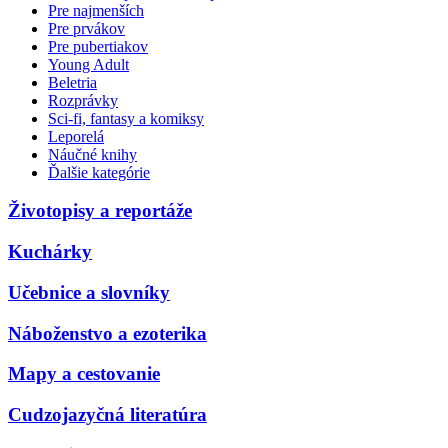
Pre najmenších
Pre prvákov
Pre pubertiakov
Young Adult
Beletria
Rozprávky
Sci-fi, fantasy a komiksy
Leporelá
Náučné knihy
Ďalšie kategórie
Životopisy a reportáže
Kuchárky
Učebnice a slovníky
Náboženstvo a ezoterika
Mapy a cestovanie
Cudzojazyčná literatúra