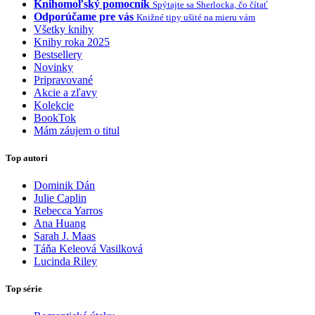
Knihomoľský pomocník
Spýtajte sa Sherlocka, čo čítať
Odporúčame pre vás
Knižné tipy ušité na mieru vám
Všetky knihy
Knihy roka 2025
Bestsellery
Novinky
Pripravované
Akcie a zľavy
Kolekcie
BookTok
Mám záujem o titul
Top autori
Dominik Dán
Julie Caplin
Rebecca Yarros
Ana Huang
Sarah J. Maas
Táňa Keleová Vasilková
Lucinda Riley
Top série