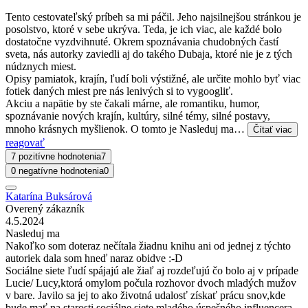
Tento cestovateľský príbeh sa mi páčil. Jeho najsilnejšou stránkou je
posolstvo, ktoré v sebe ukrýva. Teda, je ich viac, ale každé bolo
dostatočne vyzdvihnuté. Okrem spoznávania chudobných častí
sveta, nás autorky zaviedli aj do takého Dubaja, ktoré nie je z tých
núdznych miest.
Opisy pamiatok, krajín, ľudí boli výstižné, ale určite mohlo byť viac
fotiek daných miest pre nás lenivých si to vygoogliť.
Akciu a napätie by ste čakali márne, ale romantiku, humor,
spoznávanie nových krajín, kultúry, silné témy, silné postavy,
mnoho krásnych myšlienok. O tomto je Nasleduj ma…
Čítať viac
reagovať
7 pozitívne hodnotenia
7
0 negatívne hodnotenia
0
Katarína Buksárová
Overený zákazník
4.5.2024
Nasleduj ma
Nakoľko som doteraz nečítala žiadnu knihu ani od jednej z týchto
autoriek dala som hneď naraz obidve :-D
Sociálne siete ľudí spájajú ale žiaľ aj rozdeľujú čo bolo aj v prípade
Lucie/ Lucy,ktorá omylom počula rozhovor dvoch mladých mužov
v bare. Javilo sa jej to ako životná udalosť získať prácu snov,kde
bude mať na starosti sociálne siete mladého úspešného influencera