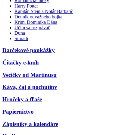
Romantické úteky
Harry Potter
Kapitán Stein a Notár Barbarič
Denník odvážneho bojka
Krimi Dominika Dána
Učím sa rozprávať
Duna
Smradi
Darčekové poukážky
Čítačky e-kníh
Vecičky od Martinusu
Káva, čaj a pochutiny
Hrnčeky a fľaše
Papiernictvo
Zápisníky a kalendáre