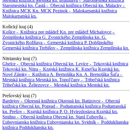
Mestská knižnica
Mestská kn.
Bratislava -
Staromestská knižnica
Staromestská kn.
Častá -
Obecná knižnica
Obecná kn.
Malacky -
Knižnica MCK
Kn. MCK
Pezinok -
Malokarpatská knižnica
Malokarpatská kn.
Košický kraj (4)
Košice -
Knižnica pre mládež
Kn. pre mládež
Michalovce -
Zemplínska knižnica G. Zvonického
Zemplínska kn. G.
Zvonického
Rožňava -
Gemerská knižnica P. Dobšinského
Gemerská knižnica
Trebišov -
Zemplínska knižnica
Zemplínska kn.
Nitriansky kraj (7)
Gbelce -
Obecná knižnica
Obecná kn.
Levice -
Tekovská knižnica
Tekovská kn.
Nitra -
Krajská knižnica K. Kmeťka
Krajská kn.
Nové Zámky -
Knižnica A. Bernoláka
Kn. A. Bernoláka
Šaľa -
Mestská knižnica
Mestská kn.
Topoľčany -
Tribečská knižnica
Tribečská kn.
Želiezovce -
Mestská knižnica
Mestská kn.
Prešovský kraj (7)
Bardejov -
Okresná knižnica
Okresná kn.
Batizovce -
Obecná
knižnica
Obecná kn.
Poprad -
Podtatranská knižnica
Podtatranská
kn.
Prešov -
Krajská knižnica P. O. Hviezdoslava
Krajská kn.
Smilno -
Obecná knižnica
Obecná kn.
Stará Ľubovňa -
Ľubovnianska knižnica
Ľubovnianska kn.
Svidník -
Podduklianska
knižnica
Podduklianska kn.