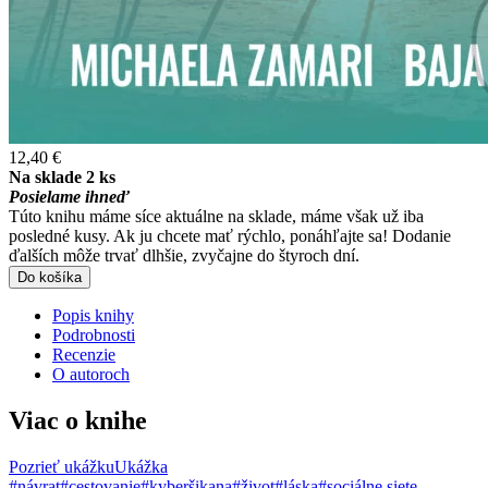
12,40 €
Na sklade 2 ks
Posielame ihneď
Túto knihu máme síce aktuálne na sklade, máme však už iba
posledné kusy. Ak ju chcete mať rýchlo, ponáhľajte sa! Dodanie
ďalších môže trvať dlhšie, zvyčajne do štyroch dní.
Do košíka
Popis knihy
Podrobnosti
Recenzie
O autoroch
Viac o knihe
Pozrieť ukážku
Ukážka
#návrat
#cestovanie
#kyberšikana
#život
#láska
#sociálne siete