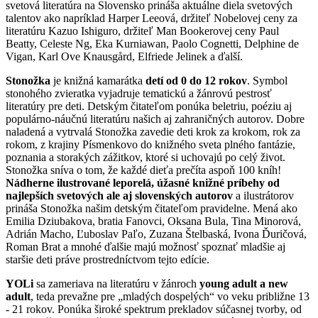
svetová literatúra na Slovensko prináša aktuálne diela svetových
talentov ako napríklad Harper Leeová, držiteľ Nobelovej ceny za
literatúru Kazuo Ishiguro, držiteľ Man Bookerovej ceny Paul
Beatty, Celeste Ng, Eka Kurniawan, Paolo Cognetti, Delphine de
Vigan, Karl Ove Knausgård, Elfriede Jelinek a ďalší.
Stonožka
je knižná kamarátka
detí od 0 do 12 rokov
. Symbol
stonohého zvieratka vyjadruje tematickú a žánrovú pestrosť
literatúry pre deti. Detským čitateľom ponúka beletriu, poéziu aj
populárno-náučnú literatúru našich aj zahraničných autorov. Dobre
naladená a vytrvalá Stonožka zavedie deti krok za krokom, rok za
rokom, z krajiny Písmenkovo do knižného sveta plného fantázie,
poznania a storakých zážitkov, ktoré si uchovajú po celý život.
Stonožka sníva o tom, že každé dieťa prečíta aspoň 100 kníh!
Nádherne ilustrované leporelá, úžasné knižné príbehy od
najlepších svetových ale aj slovenských autorov
a ilustrátorov
prináša Stonožka našim detským čitateľom pravidelne. Mená ako
Emilia Dziubakova, bratia Fanovci, Oksana Bula, Tina Minorová,
Adrián Macho, Ľuboslav Paľo, Zuzana Štelbaská, Ivona Ďuričová,
Roman Brat a mnohé ďalšie majú možnosť spoznať mladšie aj
staršie deti práve prostredníctvom tejto edície.
YOLi
sa zameriava na literatúru v žánroch
young adult a new
adult
, teda prevažne pre „mladých dospelých“ vo veku približne 13
- 21 rokov. Ponúka široké spektrum prekladov súčasnej tvorby, od