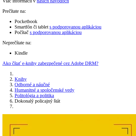
Viac informácií v
našich návodoch
Prečítate na:
Pocketbook
Smartfón či tablet
s podporovanou aplikáciou
Počítač
s podporovanou aplikáciou
Neprečítate na:
Kindle
Ako čítať e-knihy zabezpečené cez Adobe DRM?
Knihy
Odborné a náučné
Humanitné a spoločenské vedy
Politológia a politika
Dokonalý policajný štát