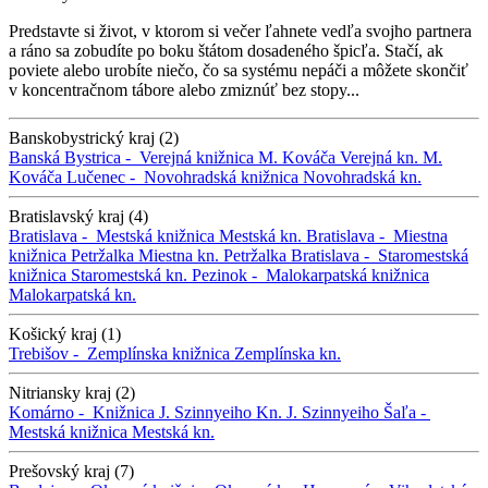
Predstavte si život, v ktorom si večer ľahnete vedľa svojho partnera
a ráno sa zobudíte po boku štátom dosadeného špicľa. Stačí, ak
poviete alebo urobíte niečo, čo sa systému nepáči a môžete skončiť
v koncentračnom tábore alebo zmiznúť bez stopy...
Banskobystrický kraj (2)
Banská Bystrica -
Verejná knižnica M. Kováča
Verejná kn. M.
Kováča
Lučenec -
Novohradská knižnica
Novohradská kn.
Bratislavský kraj (4)
Bratislava -
Mestská knižnica
Mestská kn.
Bratislava -
Miestna
knižnica Petržalka
Miestna kn. Petržalka
Bratislava -
Staromestská
knižnica
Staromestská kn.
Pezinok -
Malokarpatská knižnica
Malokarpatská kn.
Košický kraj (1)
Trebišov -
Zemplínska knižnica
Zemplínska kn.
Nitriansky kraj (2)
Komárno -
Knižnica J. Szinnyeiho
Kn. J. Szinnyeiho
Šaľa -
Mestská knižnica
Mestská kn.
Prešovský kraj (7)