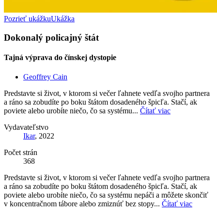
Pozrieť ukážku
Ukážka
Dokonalý policajný štát
Tajná výprava do čínskej dystopie
Geoffrey Cain
Predstavte si život, v ktorom si večer ľahnete vedľa svojho partnera
a ráno sa zobudíte po boku štátom dosadeného špicľa. Stačí, ak
poviete alebo urobíte niečo, čo sa systému...
Čítať viac
Vydavateľstvo
Ikar
, 2022
Počet strán
368
Predstavte si život, v ktorom si večer ľahnete vedľa svojho partnera
a ráno sa zobudíte po boku štátom dosadeného špicľa. Stačí, ak
poviete alebo urobíte niečo, čo sa systému nepáči a môžete skončiť
v koncentračnom tábore alebo zmiznúť bez stopy...
Čítať viac