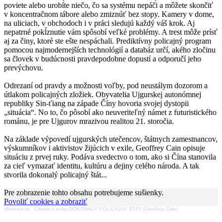
poviete alebo urobíte niečo, čo sa systému nepáči a môžete skončiť
v koncentračnom tábore alebo zmiznúť bez stopy. Kamery v dome,
na uliciach, v obchodoch i v práci sledujú každý váš krok. Aj
nepatrné pokĺznutie vám spôsobí veľké problémy. A trest môže prísť
aj za činy, ktoré ste ešte nespáchali. Prediktívny policajný program
pomocou najmodernejších technológií a databáz určí, akého zločinu
sa človek v budúcnosti pravdepodobne dopustí a odporučí jeho
prevýchovu.
Odrezaní od pravdy a možnosti voľby, pod neustálym dozorom a
útlakom policajných zložiek. Obyvatelia Ujgurskej autonómnej
republiky Sin-ťiang na západe Číny hovoria svojej dystopii
„situácia“. No to, čo pôsobí ako neuveriteľný námet z futuristického
románu, je pre Ujgurov mrazivou realitou 21. storočia.
Na základe výpovedí ujgurských utečencov, štátnych zamestnancov,
výskumníkov i aktivistov žijúcich v exile, Geoffrey Cain opisuje
situáciu z prvej ruky. Podáva svedectvo o tom, ako si Čína stanovila
za cieľ vymazať identitu, kultúru a dejiny celého národa. A tak
stvorila dokonalý policajný štát...
Pre zobrazenie tohto obsahu potrebujeme sušienky.
Povoliť cookies a zobraziť
Martinus.sk
·
Čítanie z knihy DOKONALÝ POLICAJNÝ ŠTÁT (Geoffrey Cain)