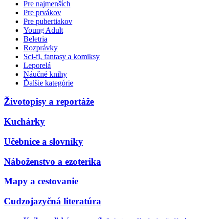
Pre najmenších
Pre prvákov
Pre pubertiakov
Young Adult
Beletria
Rozprávky
Sci-fi, fantasy a komiksy
Leporelá
Náučné knihy
Ďalšie kategórie
Životopisy a reportáže
Kuchárky
Učebnice a slovníky
Náboženstvo a ezoterika
Mapy a cestovanie
Cudzojazyčná literatúra