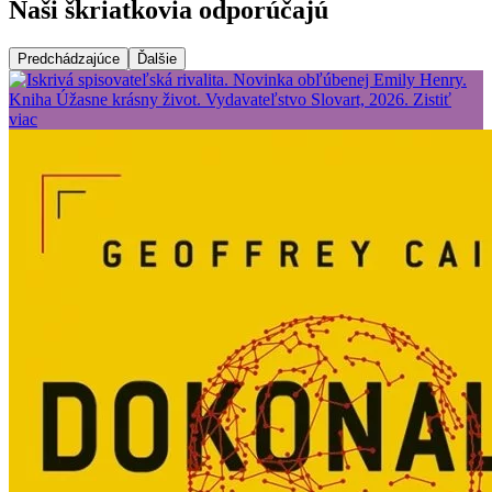
Naši škriatkovia odporúčajú
Predchádzajúce
Ďalšie