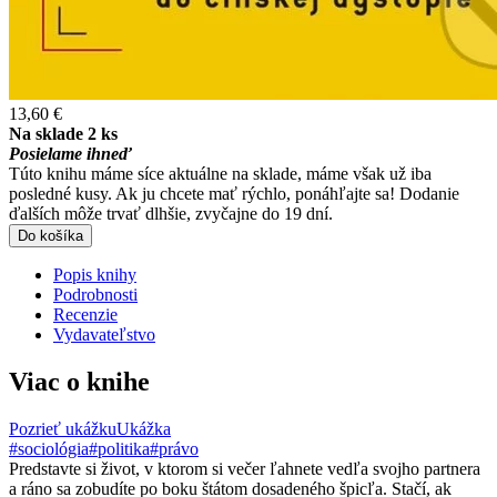
13,60 €
Na sklade 2 ks
Posielame ihneď
Túto knihu máme síce aktuálne na sklade, máme však už iba
posledné kusy. Ak ju chcete mať rýchlo, ponáhľajte sa! Dodanie
ďalších môže trvať dlhšie, zvyčajne do 19 dní.
Do košíka
Popis knihy
Podrobnosti
Recenzie
Vydavateľstvo
Viac o knihe
Pozrieť ukážku
Ukážka
#sociológia
#politika
#právo
Predstavte si život, v ktorom si večer ľahnete vedľa svojho partnera
a ráno sa zobudíte po boku štátom dosadeného špicľa. Stačí, ak