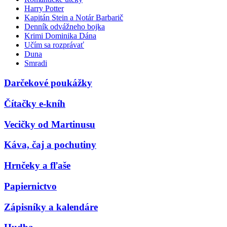
Harry Potter
Kapitán Stein a Notár Barbarič
Denník odvážneho bojka
Krimi Dominika Dána
Učím sa rozprávať
Duna
Smradi
Darčekové poukážky
Čítačky e-kníh
Vecičky od Martinusu
Káva, čaj a pochutiny
Hrnčeky a fľaše
Papiernictvo
Zápisníky a kalendáre