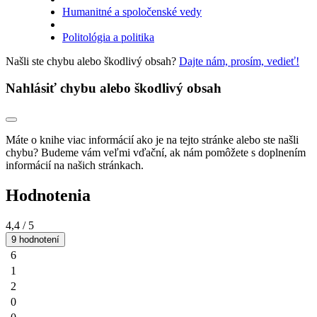
Humanitné a spoločenské vedy
Politológia a politika
Našli ste chybu alebo škodlivý obsah?
Dajte nám, prosím, vedieť!
Nahlásiť chybu alebo škodlivý obsah
Máte o knihe viac informácií ako je na tejto stránke alebo ste našli
chybu? Budeme vám veľmi vďační, ak nám pomôžete s doplnením
informácií na našich stránkach.
Hodnotenia
4,4
/ 5
9 hodnotení
6
1
2
0