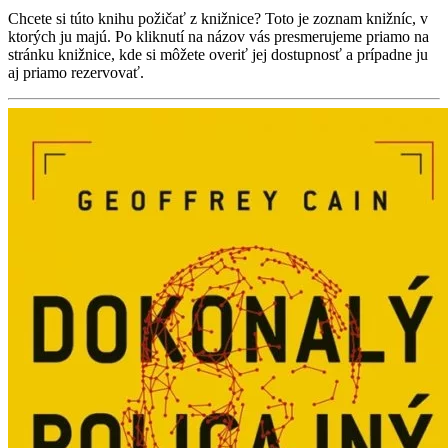
Chcete si túto knihu požičať z knižnice? Toto je zoznam knižníc, v
ktorých ju majú. Po kliknutí na názov vás presmerujeme priamo na
stránku knižnice, kde si môžete overiť jej dostupnosť a prípadne ju
aj priamo rezervovať.