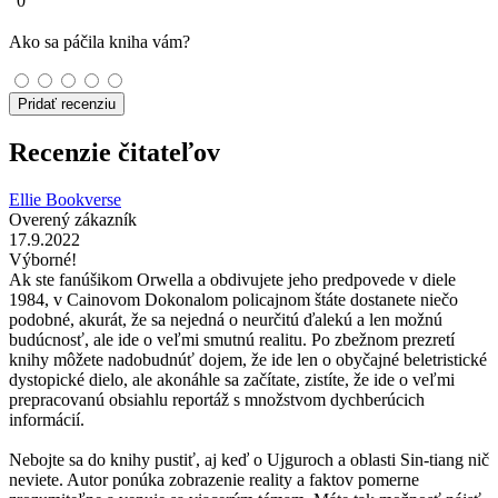
0
Ako sa páčila kniha vám?
Pridať recenziu
Recenzie čitateľov
Ellie Bookverse
Overený zákazník
17.9.2022
Výborné!
Ak ste fanúšikom Orwella a obdivujete jeho predpovede v diele
1984, v Cainovom Dokonalom policajnom štáte dostanete niečo
podobné, akurát, že sa nejedná o neurčitú ďalekú a len možnú
budúcnosť, ale ide o veľmi smutnú realitu. Po zbežnom prezretí
knihy môžete nadobudnúť dojem, že ide len o obyčajné beletristické
dystopické dielo, ale akonáhle sa začítate, zistíte, že ide o veľmi
prepracovanú obsiahlu reportáž s množstvom dychberúcich
informácií.
Nebojte sa do knihy pustiť, aj keď o Ujguroch a oblasti Sin-tiang nič
neviete. Autor ponúka zobrazenie reality a faktov pomerne