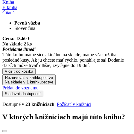
Kniha
E-kniha
Čítaná
Pevná väzba
Slovenčina
Cena:
13,60 €
Na sklade 2 ks
Posielame ihneď
Túto knihu máme síce aktuálne na sklade, máme však už iba
posledné kusy. Ak ju chcete mať rýchlo, ponáhľajte sa! Dodanie
ďalších môže trvať dlhšie, zvyčajne do 19 dní.
Vložiť do košíka
Rezervovať v kníhkupectve
Na sklade v 1 kníhkupectve
Pridať do zoznamu
Sledovať dostupnosť
Dostupné v
23 knižniciach
.
Požičať v knižnici
V ktorých knižniciach majú túto knihu?