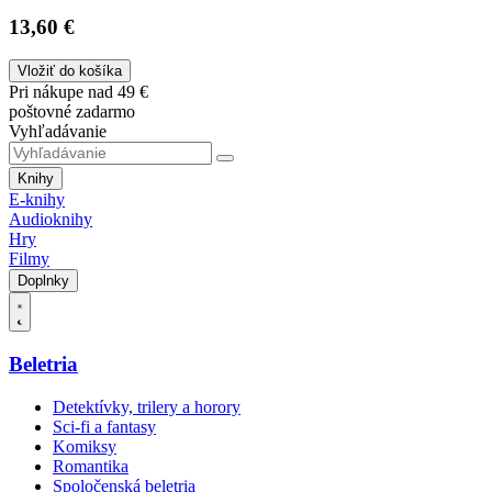
13,60 €
Vložiť do košíka
Pri nákupe nad 49 €
poštovné zadarmo
Vyhľadávanie
Knihy
E-knihy
Audioknihy
Hry
Filmy
Doplnky
Beletria
Detektívky, trilery a horory
Sci-fi a fantasy
Komiksy
Romantika
Spoločenská beletria