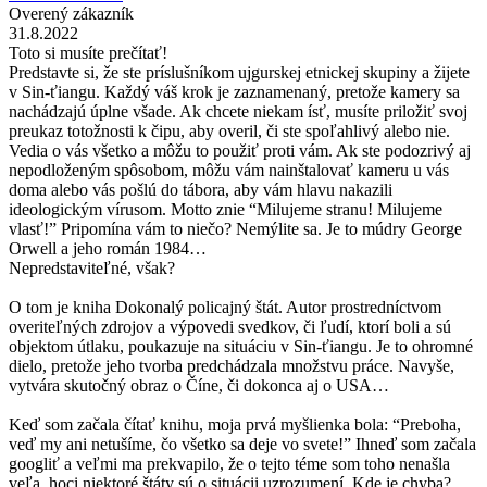
Overený zákazník
31.8.2022
Toto si musíte prečítať!
Predstavte si, že ste príslušníkom ujgurskej etnickej skupiny a žijete
v Sin-ťiangu. Každý váš krok je zaznamenaný, pretože kamery sa
nachádzajú úplne všade. Ak chcete niekam ísť, musíte priložiť svoj
preukaz totožnosti k čipu, aby overil, či ste spoľahlivý alebo nie.
Vedia o vás všetko a môžu to použiť proti vám. Ak ste podozrivý aj
nepodloženým spôsobom, môžu vám nainštalovať kameru u vás
doma alebo vás pošlú do tábora, aby vám hlavu nakazili
ideologickým vírusom. Motto znie “Milujeme stranu! Milujeme
vlasť!” Pripomína vám to niečo? Nemýlite sa. Je to múdry George
Orwell a jeho román 1984…
Nepredstaviteľné, však?
O tom je kniha Dokonalý policajný štát. Autor prostredníctvom
overiteľných zdrojov a výpovedi svedkov, či ľudí, ktorí boli a sú
objektom útlaku, poukazuje na situáciu v Sin-ťiangu. Je to ohromné
dielo, pretože jeho tvorba predchádzala množstvu práce. Navyše,
vytvára skutočný obraz o Číne, či dokonca aj o USA…
Keď som začala čítať knihu, moja prvá myšlienka bola: “Preboha,
veď my ani netušíme, čo všetko sa deje vo svete!” Ihneď som začala
googliť a veľmi ma prekvapilo, že o tejto téme som toho nenašla
veľa, hoci niektoré štáty sú o situácii uzrozumení. Kde je chyba?