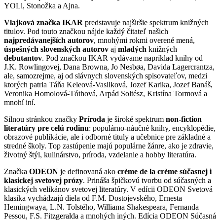
YOLi, Stonožka a Ajna.
Vlajková značka IKAR
predstavuje najširšie spektrum knižných
titulov. Pod touto značkou nájde každý čitateľ našich
najpredávanejších autorov
, mnohými rokmi overené mená,
úspešných slovenských autorov
aj
mladých
knižných
debutantov
. Pod značkou IKAR vydávame napríklad knihy od
J.K. Rowlingovej, Dana Browna, Jo Nesbøa, Davida Lagercrantza,
ale, samozrejme, aj od slávnych slovenských spisovateľov, medzi
ktorých patria Táňa Keleová-Vasilková, Jozef Karika, Jozef Banáš,
Veronika Homolová-Tóthová, Arpád Soltész, Kristína Tormová a
mnohí iní.
Silnou stránkou značky
Príroda
je široké spektrum
non-fiction
literatúry pre celú rodinu
: populárno-náučné knihy, encyklopédie,
obrazové publikácie, ale i odborné tituly a učebnice pre základné a
stredné školy. Top zastúpenie majú populárne žánre, ako je zdravie,
životný štýl, kulinárstvo, príroda, vzdelanie a hobby literatúra.
Značka
ODEON
je definovaná ako
crème de la crème súčasnej i
klasickej svetovej prózy
. Prináša špičkovú tvorbu od súčasných a
klasických velikánov svetovej literatúry. V edícii ODEON Svetová
klasika vychádzajú diela od F.M. Dostojevského, Ernesta
Hemingwaya, L.N. Tolstého, Williama Shakespeara, Fernanda
Pessou, F.S. Fitzgeralda a mnohých iných. Edícia ODEON Súčasná