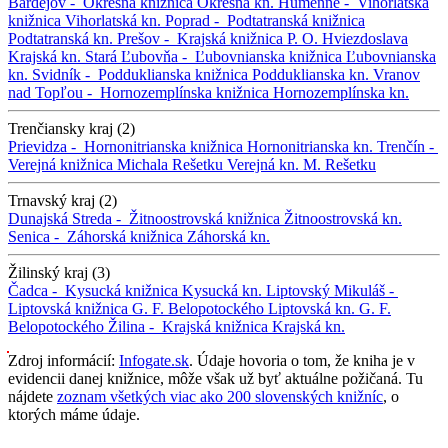
Bardejov -
Okresná knižnica
Okresná kn.
Humenné -
Vihorlatská
knižnica
Vihorlatská kn.
Poprad -
Podtatranská knižnica
Podtatranská kn.
Prešov -
Krajská knižnica P. O. Hviezdoslava
Krajská kn.
Stará Ľubovňa -
Ľubovnianska knižnica
Ľubovnianska
kn.
Svidník -
Podduklianska knižnica
Podduklianska kn.
Vranov
nad Topľou -
Hornozemplínska knižnica
Hornozemplínska kn.
Trenčiansky kraj (2)
Prievidza -
Hornonitrianska knižnica
Hornonitrianska kn.
Trenčín -
Verejná knižnica Michala Rešetku
Verejná kn. M. Rešetku
Trnavský kraj (2)
Dunajská Streda -
Žitnoostrovská knižnica
Žitnoostrovská kn.
Senica -
Záhorská knižnica
Záhorská kn.
Žilinský kraj (3)
Čadca -
Kysucká knižnica
Kysucká kn.
Liptovský Mikuláš -
Liptovská knižnica G. F. Belopotockého
Liptovská kn. G. F.
Belopotockého
Žilina -
Krajská knižnica
Krajská kn.
Zdroj informácií:
Infogate.sk
. Údaje hovoria o tom, že kniha je v
evidencii danej knižnice, môže však už byť aktuálne požičaná. Tu
nájdete
zoznam všetkých viac ako 200 slovenských knižníc
, o
ktorých máme údaje.