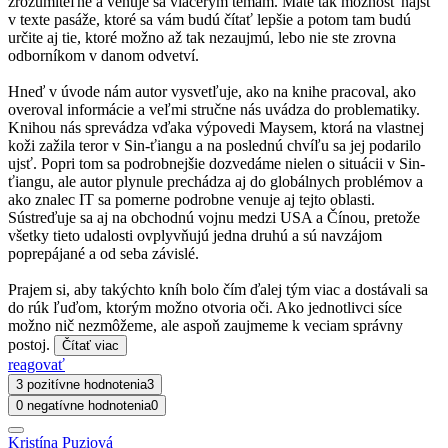
zrozumiteľne a venuje sa viacerým témam. Máte tak možnosť nájsť
v texte pasáže, ktoré sa vám budú čítať lepšie a potom tam budú
určite aj tie, ktoré možno až tak nezaujmú, lebo nie ste zrovna
odborníkom v danom odvetví.
Hneď v úvode nám autor vysvetľuje, ako na knihe pracoval, ako
overoval informácie a veľmi stručne nás uvádza do problematiky.
Knihou nás sprevádza vďaka výpovedi Maysem, ktorá na vlastnej
koži zažila teror v Sin-ťiangu a na poslednú chvíľu sa jej podarilo
ujsť. Popri tom sa podrobnejšie dozvedáme nielen o situácii v Sin-
ťiangu, ale autor plynule prechádza aj do globálnych problémov a
ako znalec IT sa pomerne podrobne venuje aj tejto oblasti.
Sústreďuje sa aj na obchodnú vojnu medzi USA a Čínou, pretože
všetky tieto udalosti ovplyvňujú jedna druhú a sú navzájom
poprepájané a od seba závislé.
Prajem si, aby takýchto kníh bolo čím ďalej tým viac a dostávali sa
do rúk ľuďom, ktorým možno otvoria oči. Ako jednotlivci síce
možno nič nezmôžeme, ale aspoň zaujmeme k veciam správny
postoj.
Čítať viac
reagovať
3 pozitívne hodnotenia
3
0 negatívne hodnotenia
0
Kristína Puziová