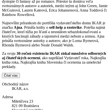
dystopie či fantasy až po romance. Priestor tu dostáva veľa
svetoznámych autorov a autoriek, medzi inými aj John Green, Jamie
McGuirová, Lauren Kateová, Erica Johansenová, Anna Toddová či
Rainbow Rowellová.
Najnovším prírastkom do portfólia vydavateľského domu IKAR je
značka
Ajna
. Prináša knihy o
self-help a ezoterike
. Potešia najmä
čitateľov, ktorí túžia po šťastí a neustálom sebazdokonaľovaní a
ktorých fascinujú záhady a tajomstvá medzi nebom a zemou. Ajna
prináša svetoznáme autorky a autorov, ako je Lorna Byrneová,
Rhonda Byrneová alebo Neale Donald Walsh.
Za svoju
30-ročnú existenciu IKAR získal množstvo odborných
aj čitateľských ocenení
, ako napríklad Vydavateľ roka, Najkrajšia
kniha roka, Najkrajšia kniha Slovenska či ocenenia za umelecké
preklady.
Čítať viac
Obchodný názov
IKAR, a.s.
Adresa
Miletičova 23
821 09 Bratislava