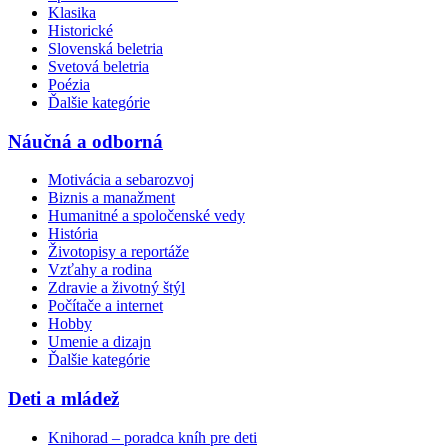
Klasika
Historické
Slovenská beletria
Svetová beletria
Poézia
Ďalšie kategórie
Náučná a odborná
Motivácia a sebarozvoj
Biznis a manažment
Humanitné a spoločenské vedy
História
Životopisy a reportáže
Vzťahy a rodina
Zdravie a životný štýl
Počítače a internet
Hobby
Umenie a dizajn
Ďalšie kategórie
Deti a mládež
Knihorad – poradca kníh pre deti