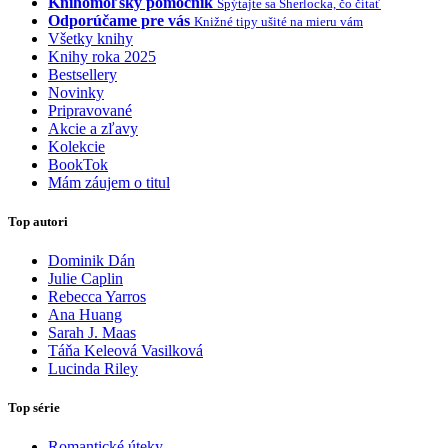
Knihomoľský pomocník
Spýtajte sa Sherlocka, čo čítať
Odporúčame pre vás
Knižné tipy ušité na mieru vám
Všetky knihy
Knihy roka 2025
Bestsellery
Novinky
Pripravované
Akcie a zľavy
Kolekcie
BookTok
Mám záujem o titul
Top autori
Dominik Dán
Julie Caplin
Rebecca Yarros
Ana Huang
Sarah J. Maas
Táňa Keleová Vasilková
Lucinda Riley
Top série
Romantické úteky