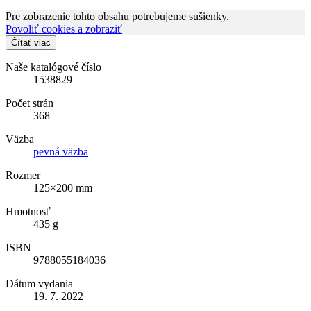
Pre zobrazenie tohto obsahu potrebujeme sušienky.
Povoliť cookies a zobraziť
Čítať viac
Naše katalógové číslo
1538829
Počet strán
368
Väzba
pevná väzba
Rozmer
125×200 mm
Hmotnosť
435 g
ISBN
9788055184036
Dátum vydania
19. 7. 2022