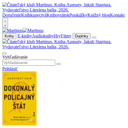
Doručenie
Kníhkupectvá
Knihovrátok
Poukážky
Knižný blog
Kontakt
E-knihy
Audioknihy
Hry
Filmy
Knihy
Doplnky
Vyhľadávanie
Prihlásiť