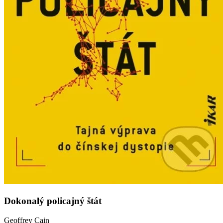
Dokonalý policajný štát
Geoffrey Cain