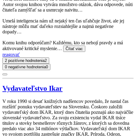
Autor svojou knihou vytvára množstvo otázok, dáva odpovede, núti
čitateľa zamýšľať sa a usmrcuje naivitu…
Umelá inteligencia nám už nejaký ten čas uľahčuje život, ale jej
nástroje môžu mať daľeko rozsiahlejšie a najmä negatívne
dopady…
Komu knihu odporúčam? Každému, kto sa nebojí pravdy a má
aktivované kritické myslenie…
Čítať viac
reagovať
2 pozitívne hodnotenia
2
0 negatívne hodnotenia
0
Vydavateľstvo Ikar
V roku 1990 si desať knižných nadšencov povedalo, že nastal čas
rozšíriť ponuku vydavateľstiev na Slovensku. Čoskoro založili
vydavateľský dom IKAR, ktorý dnes čitatelia poznajú ako najväčšie
slovenské vydavateľstvo. Za svoju existenciu vydal IKAR tisíce
titulov a stovky bestsellerov rôznych žánrov, z ktorých sa dovedna
predalo viac ako 34 miliónov výtlačkov. Vydavateľský dom IKAR
vo svojom portfóliu zastrešuje značky IKAR, Príroda, Odeon,