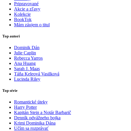
Pripravované
Akcie a zľavy
Kolekcie
BookTok
Mám záujem o titul
Top autori
Dominik Dán
Julie Caplin
Rebecca Yarros
Ana Huang
Sarah J. Maas
Táňa Keleová Vasilková
Lucinda Riley
Top série
Romantické úteky
Harry Potter
Kapitán Stein a Notár Barbarič
Denník odvážneho bojka
Krimi Dominika Dána
Učím sa rozprávať