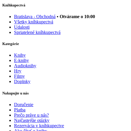
Kníhkupectvá
Bratislava - Obchodná
• Otvárame o 10:00
Všetky kníhkupectvá
Udalosti
Spriatelené kníhkupectvá
Kategórie
Knihy
E-knihy
Audioknihy
Hry
Filmy
Doplnky
Nakupujte u nás
Doručenie
Platba
Prečo práve u nás?
Najčastejšie otázky
Rezervácia v kníhkupectve
Ako čítať e-knihy