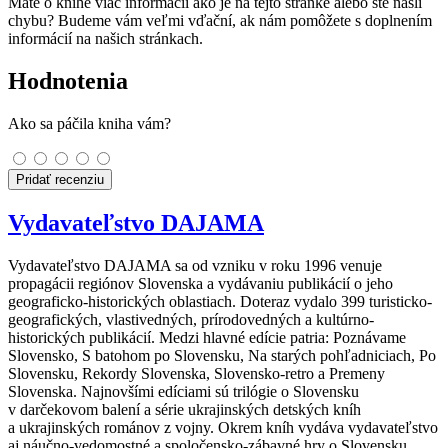
Máte o knihe viac informácií ako je na tejto stránke alebo ste našli
chybu? Budeme vám veľmi vďační, ak nám pomôžete s doplnením
informácií na našich stránkach.
Hodnotenia
Ako sa páčila kniha vám?
Pridať recenziu
Vydavateľstvo DAJAMA
Vydavateľstvo DAJAMA sa od vzniku v roku 1996 venuje
propagácii regiónov Slovenska a vydávaniu publikácií o jeho
geograficko-historických oblastiach. Doteraz vydalo 399 turisticko-
geografických, vlastivedných, prírodovedných a kultúrno-
historických publikácií. Medzi hlavné edície patria: Poznávame
Slovensko, S batohom po Slovensku, Na starých pohľadniciach, Po
Slovensku, Rekordy Slovenska, Slovensko-retro a Premeny
Slovenska. Najnovšími edíciami sú trilógie o Slovensku
v darčekovom balení a série ukrajinských detských kníh
a ukrajinských románov z vojny. Okrem kníh vydáva vydavateľstvo
aj náučno-vedomostné a spoločensko-zábavné hry o Slovensku