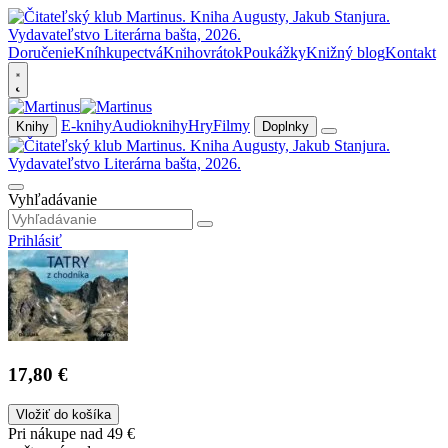
Doručenie
Kníhkupectvá
Knihovrátok
Poukážky
Knižný blog
Kontakt
E-knihy
Audioknihy
Hry
Filmy
Knihy
Doplnky
Vyhľadávanie
Prihlásiť
17,80 €
Vložiť do košíka
Pri nákupe nad 49 €