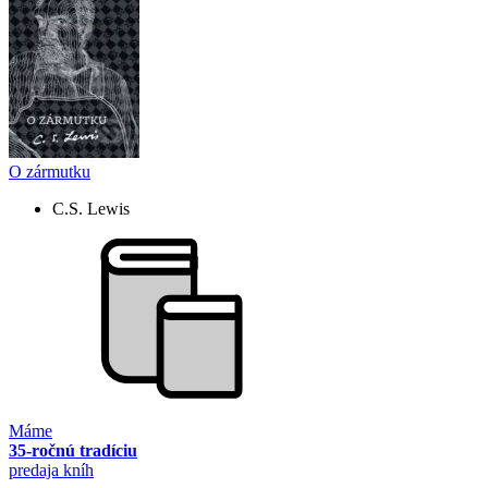
O zármutku
C.S. Lewis
Máme
35-ročnú tradíciu
predaja kníh