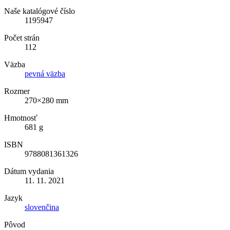
Naše katalógové číslo
1195947
Počet strán
112
Väzba
pevná väzba
Rozmer
270×280 mm
Hmotnosť
681 g
ISBN
9788081361326
Dátum vydania
11. 11. 2021
Jazyk
slovenčina
Pôvod