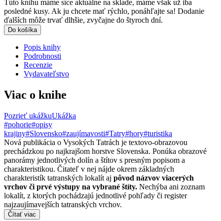
Túto knihu máme síce aktuálne na sklade, máme však už iba
posledné kusy. Ak ju chcete mať rýchlo, ponáhľajte sa! Dodanie
ďalších môže trvať dlhšie, zvyčajne do štyroch dní.
Do košíka
Popis knihy
Podrobnosti
Recenzie
Vydavateľstvo
Viac o knihe
Pozrieť ukážku
Ukážka
#pohorie
#opisy
krajiny
#Slovensko
#zaujímavosti
#Tatry
#hory
#turistika
Nová publikácia o Vysokých Tatrách je textovo-obrazovou
prechádzkou po najkrajšom horstve Slovenska. Ponúka obrazové
panorámy jednotlivých dolín a štítov s presným popisom a
charakteristikou. Čitateľ v nej nájde okrem základných
charakteristík tatranských lokalít aj
pôvod názvov viacerých
vrchov či prvé výstupy na vybrané štíty.
Nechýba ani zoznam
lokalít, z ktorých pochádzajú jednotlivé pohľady či register
najzaujímavejších tatranských vrchov.
Čítať viac