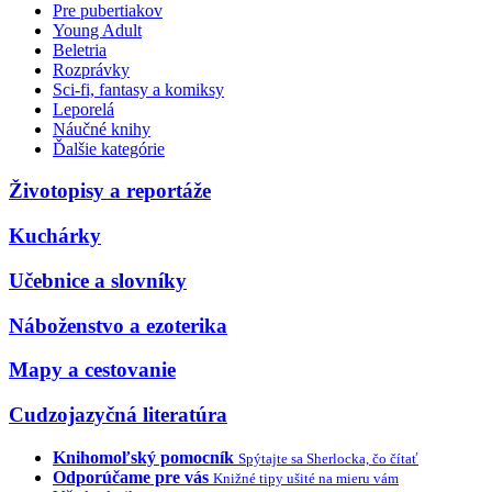
Pre pubertiakov
Young Adult
Beletria
Rozprávky
Sci-fi, fantasy a komiksy
Leporelá
Náučné knihy
Ďalšie kategórie
Životopisy a reportáže
Kuchárky
Učebnice a slovníky
Náboženstvo a ezoterika
Mapy a cestovanie
Cudzojazyčná literatúra
Knihomoľský pomocník
Spýtajte sa Sherlocka, čo čítať
Odporúčame pre vás
Knižné tipy ušité na mieru vám