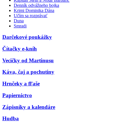
Kapitán Stein a Notár Barbarič
Denník odvážneho bojka
Krimi Dominika Dána
Učím sa rozprávať
Duna
Smradi
Darčekové poukážky
Čítačky e-kníh
Vecičky od Martinusu
Káva, čaj a pochutiny
Hrnčeky a fľaše
Papiernictvo
Zápisníky a kalendáre
Hudba