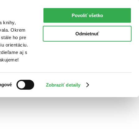
Povoliť všetko
a knihy,
ovala. Okrem
Odmietnuť
stále ho pre
u orientáciu.
dieľame aj s
Ďakujeme!
ngové
Zobraziť detaily