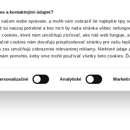
es a kontaktnými údajmi?
našom webe správate, a mohli vám zobraziť tie najlepšie tipy n
é sú naozaj potrebné a bez nich by naša stránka vôbec nefung
 cookies, ktoré nám umožňujú zisťovať, ako náš web funguje, a 
ačné cookies nám dovoľujú prispôsobovať stránku pre vašu lepši
zas umožňujú zobrazenie relevantnej reklamy. Niektoré údaje z
y nám pomohlo, keby sme mohli používať všetky tieto cookies. 
ersonalizačné
Analytické
Marketi