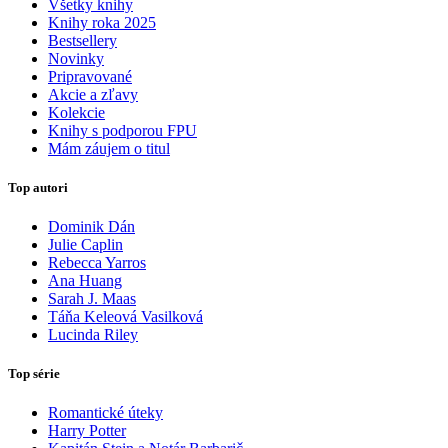
Všetky knihy
Knihy roka 2025
Bestsellery
Novinky
Pripravované
Akcie a zľavy
Kolekcie
Knihy s podporou FPU
Mám záujem o titul
Top autori
Dominik Dán
Julie Caplin
Rebecca Yarros
Ana Huang
Sarah J. Maas
Táňa Keleová Vasilková
Lucinda Riley
Top série
Romantické úteky
Harry Potter