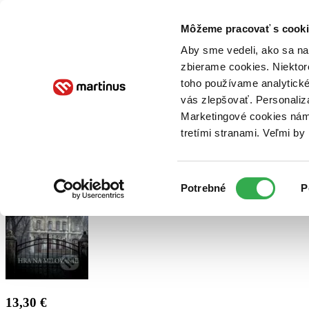
Doručenie
Kníhkupectvá
Knihovrátok
Poukážky
Knižný blog
Kontakt
Môžeme pracovať s cooki
Aby sme vedeli, ako sa na 
zbierame cookies. Niektor
E-knihy
Audioknihy
Hry
Filmy
Knihy
Doplnky
toho používame analytické
vás zlepšovať. Personaliz
Vyhľadávanie
Marketingové cookies nám 
tretími stranami. Veľmi b
Prihlásiť
Výber
Potrebné
P
súhlasu
13,30 €