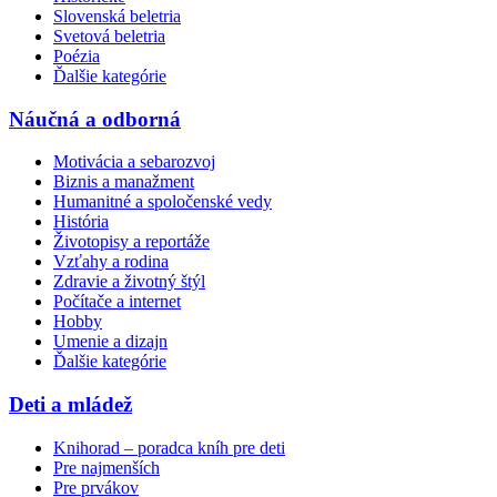
Slovenská beletria
Svetová beletria
Poézia
Ďalšie kategórie
Náučná a odborná
Motivácia a sebarozvoj
Biznis a manažment
Humanitné a spoločenské vedy
História
Životopisy a reportáže
Vzťahy a rodina
Zdravie a životný štýl
Počítače a internet
Hobby
Umenie a dizajn
Ďalšie kategórie
Deti a mládež
Knihorad – poradca kníh pre deti
Pre najmenších
Pre prvákov