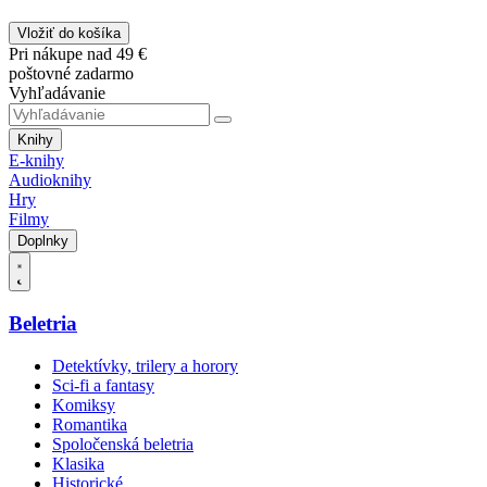
Vložiť do košíka
Pri nákupe nad 49 €
poštovné zadarmo
Vyhľadávanie
Knihy
E-knihy
Audioknihy
Hry
Filmy
Doplnky
Beletria
Detektívky, trilery a horory
Sci-fi a fantasy
Komiksy
Romantika
Spoločenská beletria
Klasika
Historické