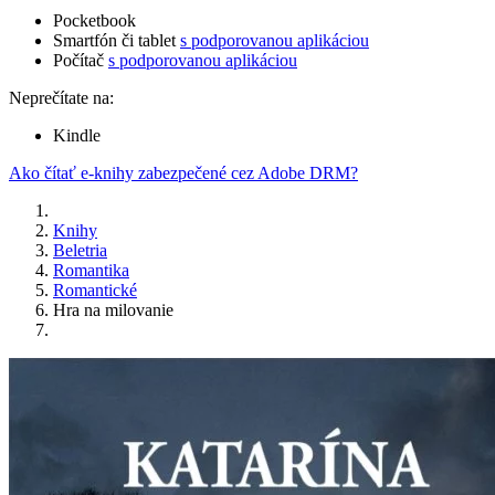
Pocketbook
Smartfón či tablet
s podporovanou aplikáciou
Počítač
s podporovanou aplikáciou
Neprečítate na:
Kindle
Ako čítať e-knihy zabezpečené cez Adobe DRM?
Knihy
Beletria
Romantika
Romantické
Hra na milovanie