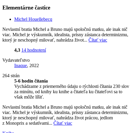
Elementárne častice
Michel Houellebecq
Nevlastní bratia Michel a Bruno majú spoločnú matku, ale inak nič
viac. Michel je výskumník, idealista, prísny zástanca determinizmu,
ktorý je neschopný milovať, nahrádza život...
Čítať viac
4,3
14 hodnotení
Vydavateľstvo
Inaque
, 2022
264 strán
5-6 hodín čítania
Vychádzame z priemerného údaju o rýchlosti čítania 230 slov
za minútu, od knihy ku knihe a čitateľa ku čitateľovi sa to
však môže líšiť.
Nevlastní bratia Michel a Bruno majú spoločnú matku, ale inak nič
viac. Michel je výskumník, idealista, prísny zástanca determinizmu,
ktorý je neschopný milovať, nahrádza život prácou, jedlom
z Monoprix a sedatívami...
Čítať viac