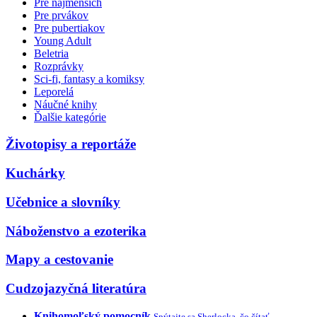
Pre najmenších
Pre prvákov
Pre pubertiakov
Young Adult
Beletria
Rozprávky
Sci-fi, fantasy a komiksy
Leporelá
Náučné knihy
Ďalšie kategórie
Životopisy a reportáže
Kuchárky
Učebnice a slovníky
Náboženstvo a ezoterika
Mapy a cestovanie
Cudzojazyčná literatúra
Knihomoľský pomocník
Spýtajte sa Sherlocka, čo čítať