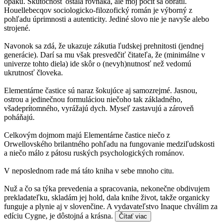
opaku. Skutočnosť ostala rovnaká, ale môj pocit sa obrátil.
Houellebecqov sociologicko-filozofický román je výborný z
pohľadu úprimnosti a autenticity. Jediné slovo nie je navyše alebo
strojené.
Navonok sa zdá, že ukazuje zákutia ľudskej prehnitosti (jendnej
generácie). Darí sa mu však presvedčiť čitateľa, že (minimálne v
univerze tohto diela) ide skôr o (nevyh)nutnosť než vedomú
ukrutnosť človeka.
Elementárne častice sú naraz šokujúce aj samozrejmé. Jasnou,
ostrou a jedinečnou formuláciou niečoho tak základného,
všadeprítomného, vyrážajú dych. Myseľ zastavujú a zároveň
poháňajú.
Celkovým dojmom majú Elementárne častice niečo z
Orwellovského brilantného pohľadu na fungovanie medziľudskosti
a niečo málo z pátosu ruských psychologických románov.
V neposlednom rade má táto kniha v sebe mnoho citu.
Nuž a čo sa týka prevedenia a spracovania, nekonečne obdivujem
prekladateľku, skladám jej hold, dala knihe život, takže organicky
funguje a plynie aj v slovenčine. A vydavateľstvo Inaque chválim za
edíciu Cygne, je dôstojná a krásna.
Čítať viac