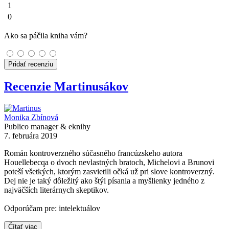
1
0
Ako sa páčila kniha vám?
Pridať recenziu
Recenzie Martinusákov
Monika Zbínová
Publico manager & eknihy
7. februára 2019
Román kontroverzného súčasného francúzskeho autora
Houellebecqa o dvoch nevlastných bratoch, Michelovi a Brunovi
poteší všetkých, ktorým zasvietili očká už pri slove kontroverzný.
Dej nie je taký dôležitý ako štýl písania a myšlienky jedného z
najväčších literárnych skeptikov.
Odporúčam pre: intelektuálov
Čítať viac