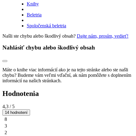
Knihy
Beletria
Spoločenská beletria
Našli ste chybu alebo škodlivý obsah?
Dajte nám, prosím, vedieť!
Nahlásiť chybu alebo škodlivý obsah
Máte o knihe viac informácií ako je na tejto stránke alebo ste našli
chybu? Budeme vám veľmi vďační, ak nám pomôžete s doplnením
informácií na našich stránkach.
Hodnotenia
4,3
/ 5
14 hodnotení
8
3
2