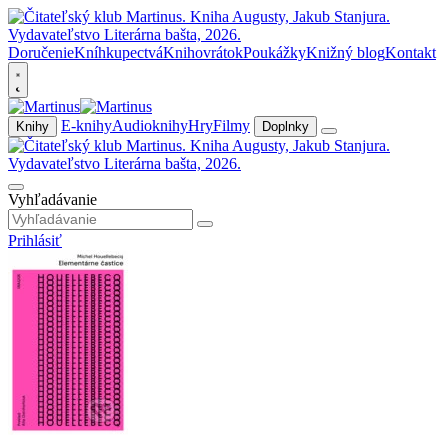
Doručenie
Kníhkupectvá
Knihovrátok
Poukážky
Knižný blog
Kontakt
E-knihy
Audioknihy
Hry
Filmy
Knihy
Doplnky
Vyhľadávanie
Prihlásiť