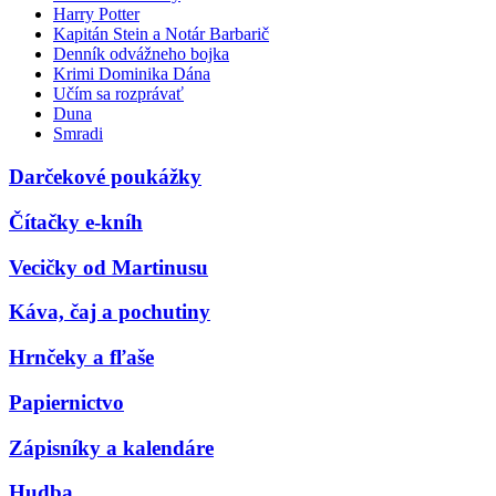
Harry Potter
Kapitán Stein a Notár Barbarič
Denník odvážneho bojka
Krimi Dominika Dána
Učím sa rozprávať
Duna
Smradi
Darčekové poukážky
Čítačky e-kníh
Vecičky od Martinusu
Káva, čaj a pochutiny
Hrnčeky a fľaše
Papiernictvo
Zápisníky a kalendáre
Hudba