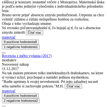
vášňou) je konzum: instantné večere z Monoprixu. Materinská láska
je podľa neho jediným vybočením z individualistického prírodneho
boja.
Bruno nevie prijať absenciu zmyslu predurčenosti. Utrpeniu sa chce
vyhnúť zúfalou a zúfalo neúspešnou honbou za rozkošou.
Obaja z toho vychadzaju smutne.
Sú rovnako poľutovaniahodní tí, čo bojujú aj tí, čo sa s absenciou
zmyslu zmierili
Čítať viac
reagovať
9 pozitívne hodnotenia
9
1 negatívne hodnotenie
1
Recenzia z iného vydania (2017)
modrakrv
Neoverený nákup
11.12.2017
Na tak malom priestore tolko intelektualnych drahokamov, na ktore
si vystaci uchyl, psychopat a outsider jedinou myslienkou.
"Budte uprimny k svojej nevedomosti. Pri tejto zahadnej sucasti
seba sameho si zachovajte pokoru."M.H.
Čítať viac
reagovať
4 pozitívne hodnotenia
4
2 negatívne hodnotenia
2