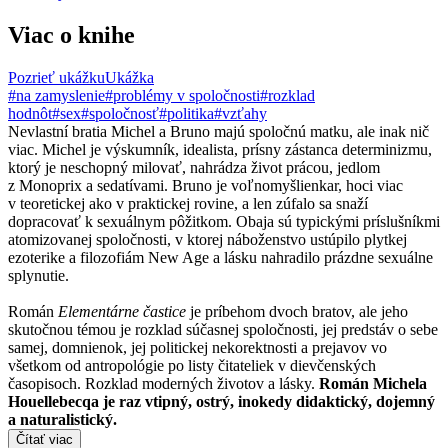
Viac o knihe
Pozrieť ukážku
Ukážka
#na zamyslenie
#problémy v spoločnosti
#rozklad
hodnôt
#sex
#spoločnosť
#politika
#vzťahy
Nevlastní bratia Michel a Bruno majú spoločnú matku, ale inak nič
viac. Michel je výskumník, idealista, prísny zástanca determinizmu,
ktorý je neschopný milovať, nahrádza život prácou, jedlom
z Monoprix a sedatívami. Bruno je voľnomyšlienkar, hoci viac
v teoretickej ako v praktickej rovine, a len zúfalo sa snaží
dopracovať k sexuálnym pôžitkom. Obaja sú typickými príslušníkmi
atomizovanej spoločnosti, v ktorej náboženstvo ustúpilo plytkej
ezoterike a filozofiám New Age a lásku nahradilo prázdne sexuálne
splynutie.
Román
Elementárne častice
je príbehom dvoch bratov, ale jeho
skutočnou témou je rozklad súčasnej spoločnosti, jej predstáv o sebe
samej, domnienok, jej politickej nekorektnosti a prejavov vo
všetkom od antropológie po listy čitateliek v dievčenských
časopisoch. Rozklad moderných životov a lásky.
Román Michela
Houellebecqa je raz vtipný, ostrý, inokedy didaktický, dojemný
a naturalistický.
Čítať viac