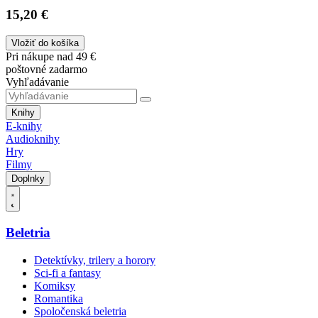
15,20 €
Vložiť do košíka
Pri nákupe nad 49 €
poštovné zadarmo
Vyhľadávanie
Knihy
E-knihy
Audioknihy
Hry
Filmy
Doplnky
Beletria
Detektívky, trilery a horory
Sci-fi a fantasy
Komiksy
Romantika
Spoločenská beletria