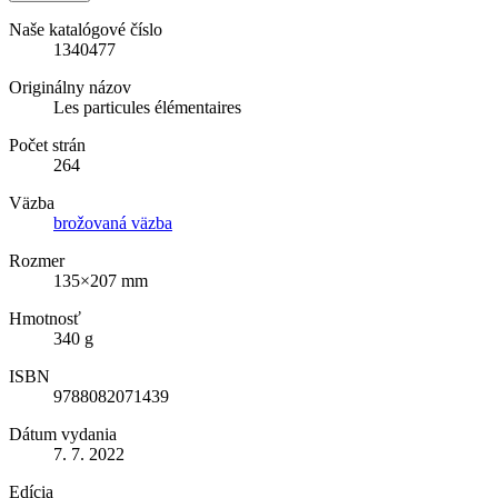
Naše katalógové číslo
1340477
Originálny názov
Les particules élémentaires
Počet strán
264
Väzba
brožovaná väzba
Rozmer
135×207 mm
Hmotnosť
340 g
ISBN
9788082071439
Dátum vydania
7. 7. 2022
Edícia