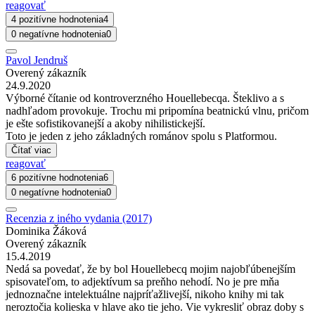
reagovať
4 pozitívne hodnotenia
4
0 negatívne hodnotenia
0
Pavol Jendruš
Overený zákazník
24.9.2020
Výborné čítanie od kontroverzného Houellebecqa. Šteklivo a s
nadhľadom provokuje. Trochu mi pripomína beatnickú vlnu, pričom
je ešte sofistikovanejší a akoby nihilistickejší.
Toto je jeden z jeho základných románov spolu s Platformou.
Čítať viac
reagovať
6 pozitívne hodnotenia
6
0 negatívne hodnotenia
0
Recenzia z iného vydania (2017)
Dominika Žáková
Overený zákazník
15.4.2019
Nedá sa povedať, že by bol Houellebecq mojim najobľúbenejším
spisovateľom, to adjektívum sa preňho nehodí. No je pre mňa
jednoznačne intelektuálne najpríťažlivejší, nikoho knihy mi tak
neroztočia kolieska v hlave ako tie jeho. Vie vykresliť obraz doby s