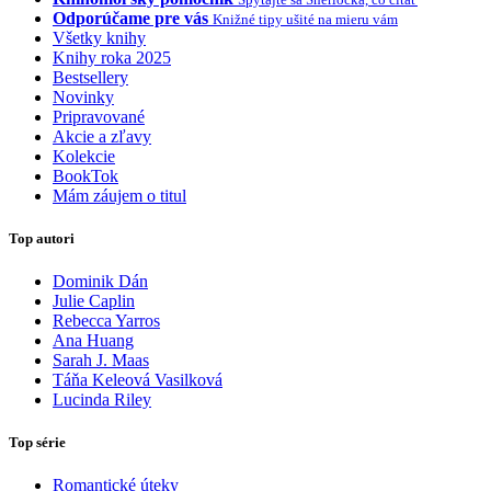
Odporúčame pre vás
Knižné tipy ušité na mieru vám
Všetky knihy
Knihy roka 2025
Bestsellery
Novinky
Pripravované
Akcie a zľavy
Kolekcie
BookTok
Mám záujem o titul
Top autori
Dominik Dán
Julie Caplin
Rebecca Yarros
Ana Huang
Sarah J. Maas
Táňa Keleová Vasilková
Lucinda Riley
Top série
Romantické úteky