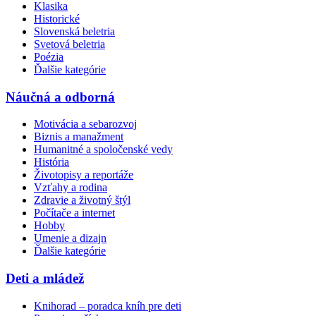
Klasika
Historické
Slovenská beletria
Svetová beletria
Poézia
Ďalšie kategórie
Náučná a odborná
Motivácia a sebarozvoj
Biznis a manažment
Humanitné a spoločenské vedy
História
Životopisy a reportáže
Vzťahy a rodina
Zdravie a životný štýl
Počítače a internet
Hobby
Umenie a dizajn
Ďalšie kategórie
Deti a mládež
Knihorad – poradca kníh pre deti