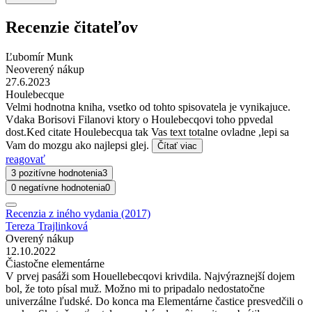
Recenzie čitateľov
Ľubomír Munk
Neoverený nákup
27.6.2023
Houlebecque
Velmi hodnotna kniha, vsetko od tohto spisovatela je vynikajuce.
Vdaka Borisovi Filanovi ktory o Houlebecqovi toho ppvedal
dost.Ked citate Houlebecqua tak Vas text totalne ovladne ,lepi sa
Vam do mozgu ako najlepsi glej.
Čítať viac
reagovať
3 pozitívne hodnotenia
3
0 negatívne hodnotenia
0
Recenzia z iného vydania (2017)
Tereza Trajlinková
Overený nákup
12.10.2022
Čiastočne elementárne
V prvej pasáži som Houellebecqovi krivdila. Najvýraznejší dojem
bol, že toto písal muž. Možno mi to pripadalo nedostatočne
univerzálne ľudské. Do konca ma Elementárne častice presvedčili o