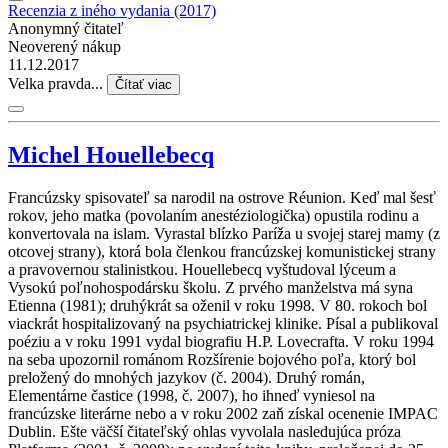
Recenzia z iného vydania (2017)
Anonymný čitateľ
Neoverený nákup
11.12.2017
Velka pravda...
Čítať viac
Michel Houellebecq
Francúzsky spisovateľ sa narodil na ostrove Réunion. Keď mal šesť
rokov, jeho matka (povolaním anestéziologička) opustila rodinu a
konvertovala na islam. Vyrastal blízko Paríža u svojej starej mamy (z
otcovej strany), ktorá bola členkou francúzskej komunistickej strany
a pravovernou stalinistkou. Houellebecq vyštudoval lýceum a
Vysokú poľnohospodársku školu. Z prvého manželstva má syna
Etienna (1981); druhýkrát sa oženil v roku 1998. V 80. rokoch bol
viackrát hospitalizovaný na psychiatrickej klinike. Písal a publikoval
poéziu a v roku 1991 vydal biografiu H.P. Lovecrafta. V roku 1994
na seba upozornil románom Rozšírenie bojového poľa, ktorý bol
preložený do mnohých jazykov (č. 2004). Druhý román,
Elementárne častice (1998, č. 2007), ho ihneď vyniesol na
francúzske literárne nebo a v roku 2002 zaň získal ocenenie IMPAC
Dublin. Ešte väčší čitateľský ohlas vyvolala nasledujúca próza