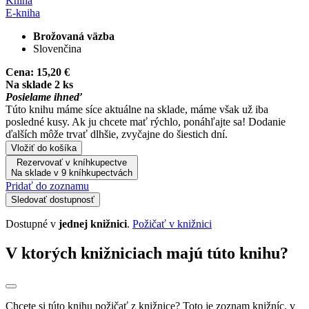
Kniha
E-kniha
Brožovaná väzba
Slovenčina
Cena:
15,20 €
Na sklade 2 ks
Posielame ihneď
Túto knihu máme síce aktuálne na sklade, máme však už iba
posledné kusy. Ak ju chcete mať rýchlo, ponáhľajte sa! Dodanie
ďalších môže trvať dlhšie, zvyčajne do šiestich dní.
Vložiť do košíka
Rezervovať v kníhkupectve
Na sklade v 9 kníhkupectvách
Pridať do zoznamu
Sledovať dostupnosť
Dostupné v
jednej knižnici
.
Požičať v knižnici
V ktorých knižniciach majú túto knihu?
Chcete si túto knihu požičať z knižnice? Toto je zoznam knižníc, v