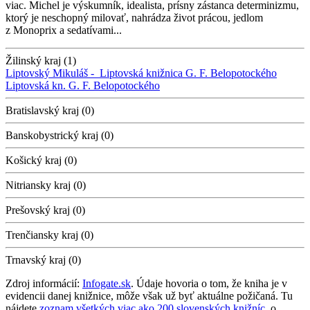
viac. Michel je výskumník, idealista, prísny zástanca determinizmu,
ktorý je neschopný milovať, nahrádza život prácou, jedlom
z Monoprix a sedatívami...
Žilinský kraj (1)
Liptovský Mikuláš -
Liptovská knižnica G. F. Belopotockého
Liptovská kn. G. F. Belopotockého
Bratislavský kraj (0)
Banskobystrický kraj (0)
Košický kraj (0)
Nitriansky kraj (0)
Prešovský kraj (0)
Trenčiansky kraj (0)
Trnavský kraj (0)
Zdroj informácií:
Infogate.sk
. Údaje hovoria o tom, že kniha je v
evidencii danej knižnice, môže však už byť aktuálne požičaná. Tu
nájdete
zoznam všetkých viac ako 200 slovenských knižníc
, o