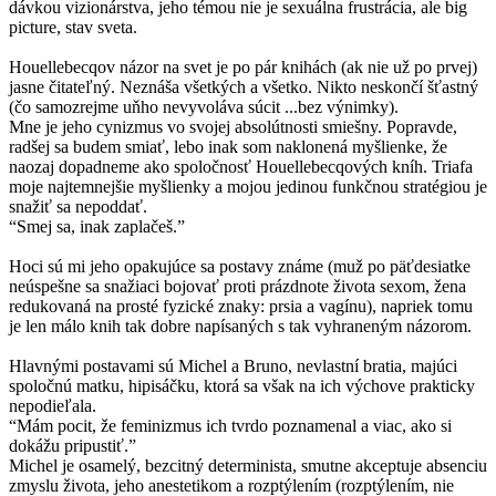
dávkou vizionárstva, jeho témou nie je sexuálna frustrácia, ale big
picture, stav sveta.
Houellebecqov názor na svet je po pár knihách (ak nie už po prvej)
jasne čitateľný. Neznáša všetkých a všetko. Nikto neskončí šťastný
(čo samozrejme uňho nevyvoláva súcit ...bez výnimky).
Mne je jeho cynizmus vo svojej absolútnosti smiešny. Popravde,
radšej sa budem smiať, lebo inak som naklonená myšlienke, že
naozaj dopadneme ako spoločnosť Houellebecqových kníh. Triafa
moje najtemnejšie myšlienky a mojou jedinou funkčnou stratégiou je
snažiť sa nepoddať.
“Smej sa, inak zaplačeš.”
Hoci sú mi jeho opakujúce sa postavy známe (muž po päťdesiatke
neúspešne sa snažiaci bojovať proti prázdnote života sexom, žena
redukovaná na prosté fyzické znaky: prsia a vagínu), napriek tomu
je len málo knih tak dobre napísaných s tak vyhraneným názorom.
Hlavnými postavami sú Michel a Bruno, nevlastní bratia, majúci
spoločnú matku, hipisáčku, ktorá sa však na ich výchove prakticky
nepodieľala.
“Mám pocit, že feminizmus ich tvrdo poznamenal a viac, ako si
dokážu pripustiť.”
Michel je osamelý, bezcitný determinista, smutne akceptuje absenciu
zmyslu života, jeho anestetikom a rozptýlením (rozptýlením, nie