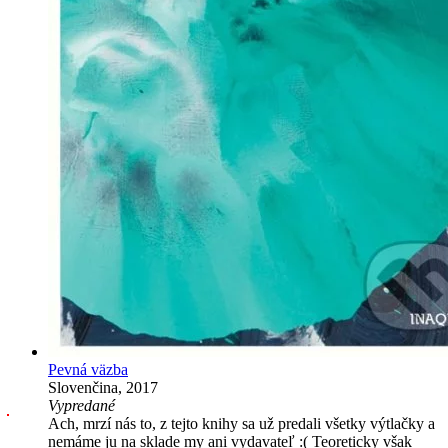
Pevná väzba
Slovenčina, 2017
Vypredané
Ach, mrzí nás to, z tejto knihy sa už predali všetky výtlačky a
nemáme ju na sklade my ani vydavateľ :( Teoreticky však