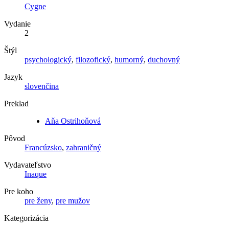
Cygne
Vydanie
2
Štýl
psychologický
,
filozofický
,
humorný
,
duchovný
Jazyk
slovenčina
Preklad
Aňa Ostrihoňová
Pôvod
Francúzsko
,
zahraničný
Vydavateľstvo
Inaque
Pre koho
pre ženy
,
pre mužov
Kategorizácia