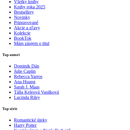
Všetky knihy
Knihy roka 2025
Bestsellery
Novinky
Pripravované
Akcie a zľavy
Kolekcie
BookTok
Mám záujem o titul
Top autori
Dominik Dán
Julie Caplin
Rebecca Yarros
Ana Huang
Sarah J. Maas
Táňa Keleová Vasilková
Lucinda Riley
Top série
Romantické úteky
Harry Potter