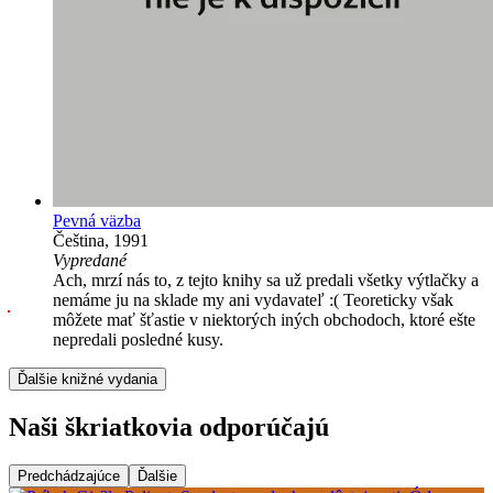
Pevná väzba
Čeština, 1991
Vypredané
Ach, mrzí nás to, z tejto knihy sa už predali všetky výtlačky a
nemáme ju na sklade my ani vydavateľ :( Teoreticky však
môžete mať šťastie v niektorých iných obchodoch, ktoré ešte
nepredali posledné kusy.
Ďalšie knižné vydania
Naši škriatkovia odporúčajú
Predchádzajúce
Ďalšie