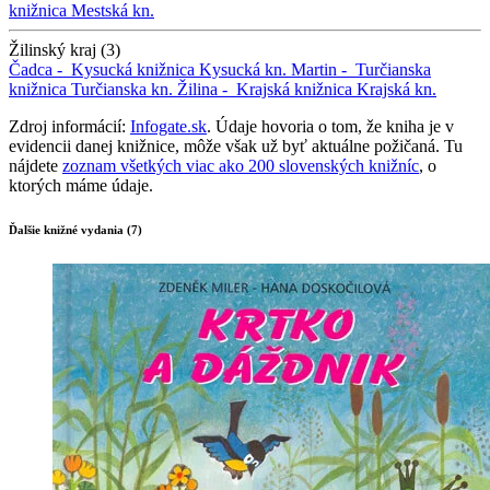
knižnica
Mestská kn.
Žilinský kraj (3)
Čadca -
Kysucká knižnica
Kysucká kn.
Martin -
Turčianska
knižnica
Turčianska kn.
Žilina -
Krajská knižnica
Krajská kn.
Zdroj informácií:
Infogate.sk
. Údaje hovoria o tom, že kniha je v
evidencii danej knižnice, môže však už byť aktuálne požičaná. Tu
nájdete
zoznam všetkých viac ako 200 slovenských knižníc
, o
ktorých máme údaje.
Ďalšie knižné vydania (7)