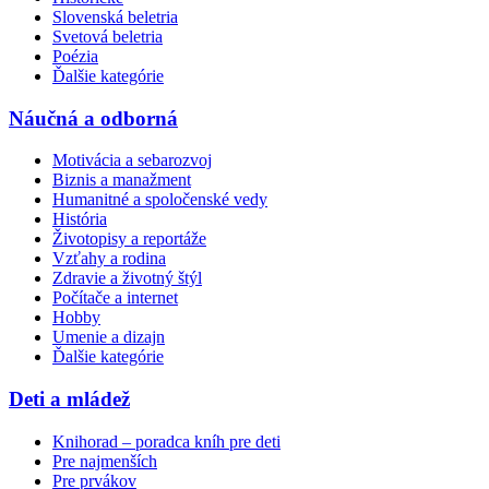
Slovenská beletria
Svetová beletria
Poézia
Ďalšie kategórie
Náučná a odborná
Motivácia a sebarozvoj
Biznis a manažment
Humanitné a spoločenské vedy
História
Životopisy a reportáže
Vzťahy a rodina
Zdravie a životný štýl
Počítače a internet
Hobby
Umenie a dizajn
Ďalšie kategórie
Deti a mládež
Knihorad – poradca kníh pre deti
Pre najmenších
Pre prvákov