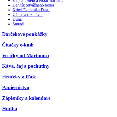
Kapitán Stein a Notár Barbarič
Denník odvážneho bojka
Krimi Dominika Dána
Učím sa rozprávať
Duna
Smradi
Darčekové poukážky
Čítačky e-kníh
Vecičky od Martinusu
Káva, čaj a pochutiny
Hrnčeky a fľaše
Papiernictvo
Zápisníky a kalendáre
Hudba