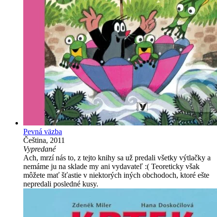
Pevná väzba
Čeština, 2011
Vypredané
Ach, mrzí nás to, z tejto knihy sa už predali všetky výtlačky a
nemáme ju na sklade my ani vydavateľ :( Teoreticky však
môžete mať šťastie v niektorých iných obchodoch, ktoré ešte
nepredali posledné kusy.