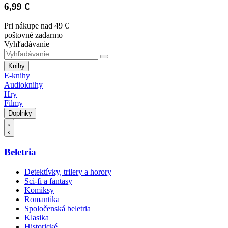
6,99 €
Pri nákupe nad 49 €
poštovné zadarmo
Vyhľadávanie
Knihy
E-knihy
Audioknihy
Hry
Filmy
Doplnky
Beletria
Detektívky, trilery a horory
Sci-fi a fantasy
Komiksy
Romantika
Spoločenská beletria
Klasika
Historické