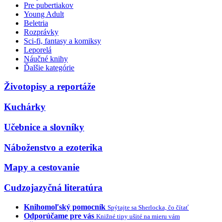
Pre pubertiakov
Young Adult
Beletria
Rozprávky
Sci-fi, fantasy a komiksy
Leporelá
Náučné knihy
Ďalšie kategórie
Životopisy a reportáže
Kuchárky
Učebnice a slovníky
Náboženstvo a ezoterika
Mapy a cestovanie
Cudzojazyčná literatúra
Knihomoľský pomocník
Spýtajte sa Sherlocka, čo čítať
Odporúčame pre vás
Knižné tipy ušité na mieru vám