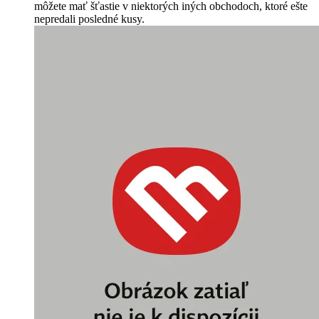
môžete mať šťastie v niektorých iných obchodoch, ktoré ešte
nepredali posledné kusy.