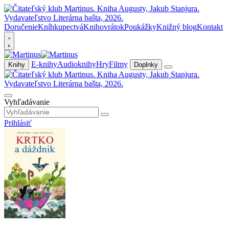
Doručenie
Kníhkupectvá
Knihovrátok
Poukážky
Knižný blog
Kontakt
E-knihy
Audioknihy
Hry
Filmy
Knihy
Doplnky
Vyhľadávanie
Prihlásiť