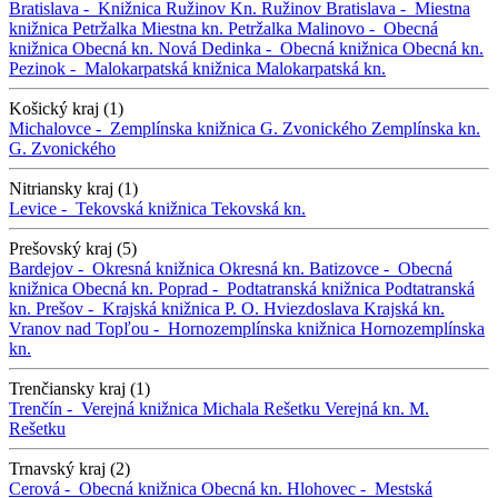
Bratislava -
Knižnica Ružinov
Kn. Ružinov
Bratislava -
Miestna
knižnica Petržalka
Miestna kn. Petržalka
Malinovo -
Obecná
knižnica
Obecná kn.
Nová Dedinka -
Obecná knižnica
Obecná kn.
Pezinok -
Malokarpatská knižnica
Malokarpatská kn.
Košický kraj (1)
Michalovce -
Zemplínska knižnica G. Zvonického
Zemplínska kn.
G. Zvonického
Nitriansky kraj (1)
Levice -
Tekovská knižnica
Tekovská kn.
Prešovský kraj (5)
Bardejov -
Okresná knižnica
Okresná kn.
Batizovce -
Obecná
knižnica
Obecná kn.
Poprad -
Podtatranská knižnica
Podtatranská
kn.
Prešov -
Krajská knižnica P. O. Hviezdoslava
Krajská kn.
Vranov nad Topľou -
Hornozemplínska knižnica
Hornozemplínska
kn.
Trenčiansky kraj (1)
Trenčín -
Verejná knižnica Michala Rešetku
Verejná kn. M.
Rešetku
Trnavský kraj (2)
Cerová -
Obecná knižnica
Obecná kn.
Hlohovec -
Mestská