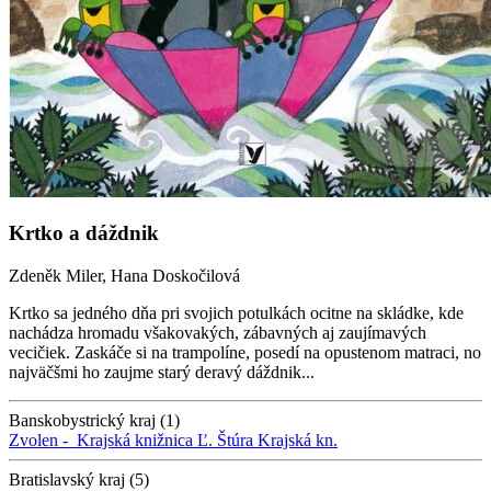
Krtko a dáždnik
Zdeněk Miler, Hana Doskočilová
Krtko sa jedného dňa pri svojich potulkách ocitne na skládke, kde
nachádza hromadu všakovakých, zábavných aj zaujímavých
vecičiek. Zaskáče si na trampolíne, posedí na opustenom matraci, no
najväčšmi ho zaujme starý deravý dáždnik...
Banskobystrický kraj (1)
Zvolen -
Krajská knižnica Ľ. Štúra
Krajská kn.
Bratislavský kraj (5)