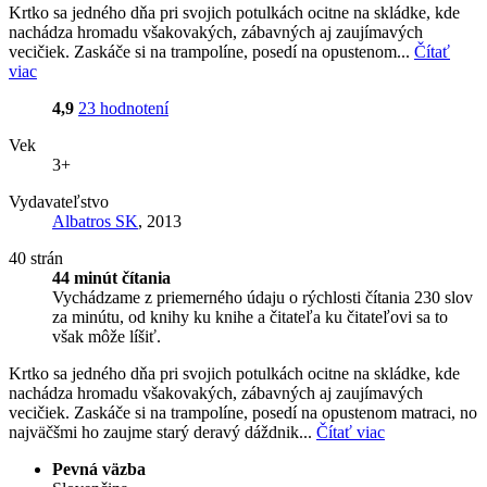
Krtko sa jedného dňa pri svojich potulkách ocitne na skládke, kde
nachádza hromadu všakovakých, zábavných aj zaujímavých
vecičiek. Zaskáče si na trampolíne, posedí na opustenom...
Čítať
viac
4,9
23 hodnotení
Vek
3+
Vydavateľstvo
Albatros SK
, 2013
40 strán
44 minút čítania
Vychádzame z priemerného údaju o rýchlosti čítania 230 slov
za minútu, od knihy ku knihe a čitateľa ku čitateľovi sa to
však môže líšiť.
Krtko sa jedného dňa pri svojich potulkách ocitne na skládke, kde
nachádza hromadu všakovakých, zábavných aj zaujímavých
vecičiek. Zaskáče si na trampolíne, posedí na opustenom matraci, no
najväčšmi ho zaujme starý deravý dáždnik...
Čítať viac
Pevná väzba