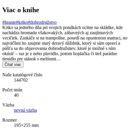
Viac o knihe
#hranie
#krtko
#dobrodružstvo
Krtko sa jedného dňa pri svojich potulkách ocitne na skládke, kde
nachádza hromadu všakovakých, zábavných aj zaujímavých
vecičiek. Zaskáče si na trampolíne, posedí na opustenom matraci, no
najväčšmi ho zaujme starý deravý dáždnik, ktorý si sám opraví a
púšťa sa do objavovania dobrodružstiev, ktoré je možné s ním
okúsiť – raz je z neho plavidlo, potom hojdačka či tiež parádne
tienidlo pre stánok s melónmi…
Čítať viac
Naše katalógové číslo
144702
Počet strán
40
Väzba
pevná väzba
Rozmer
195×255 mm