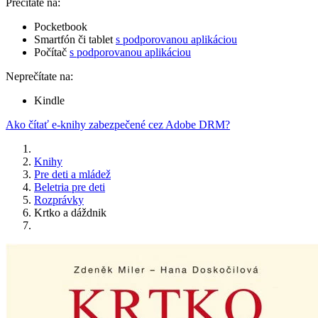
Prečítate na:
Pocketbook
Smartfón či tablet
s podporovanou aplikáciou
Počítač
s podporovanou aplikáciou
Neprečítate na:
Kindle
Ako čítať e-knihy zabezpečené cez Adobe DRM?
Knihy
Pre deti a mládež
Beletria pre deti
Rozprávky
Krtko a dáždnik