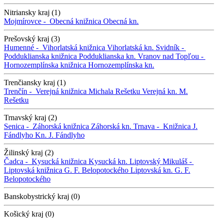
Nitriansky kraj (1)
Mojmírovce -
Obecná knižnica
Obecná kn.
Prešovský kraj (3)
Humenné -
Vihorlatská knižnica
Vihorlatská kn.
Svidník -
Podduklianska knižnica
Podduklianska kn.
Vranov nad Topľou -
Hornozemplínska knižnica
Hornozemplínska kn.
Trenčiansky kraj (1)
Trenčín -
Verejná knižnica Michala Rešetku
Verejná kn. M.
Rešetku
Trnavský kraj (2)
Senica -
Záhorská knižnica
Záhorská kn.
Trnava -
Knižnica J.
Fándlyho
Kn. J. Fándlyho
Žilinský kraj (2)
Čadca -
Kysucká knižnica
Kysucká kn.
Liptovský Mikuláš -
Liptovská knižnica G. F. Belopotockého
Liptovská kn. G. F.
Belopotockého
Banskobystrický kraj (0)
Košický kraj (0)