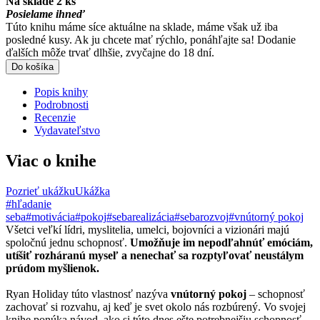
Na sklade 2 ks
Posielame ihneď
Túto knihu máme síce aktuálne na sklade, máme však už iba
posledné kusy. Ak ju chcete mať rýchlo, ponáhľajte sa! Dodanie
ďalších môže trvať dlhšie, zvyčajne do 18 dní.
Do košíka
Popis knihy
Podrobnosti
Recenzie
Vydavateľstvo
Viac o knihe
Pozrieť ukážku
Ukážka
#hľadanie
seba
#motivácia
#pokoj
#sebarealizácia
#sebarozvoj
#vnútorný pokoj
Všetci veľkí lídri, myslitelia, umelci, bojovníci a vizionári majú
spoločnú jednu schopnosť.
Umožňuje im nepodľahnúť emóciám,
utíšiť rozháranú myseľ a nenechať sa rozptyľovať neustálym
prúdom myšlienok.
Ryan Holiday túto vlastnosť nazýva
vnútorný pokoj
– schopnosť
zachovať si rozvahu, aj keď je svet okolo nás rozbúrený. Vo svojej
knihe ponúka návod, ako si túto dnes ešte potrebnejšiu schopnosť