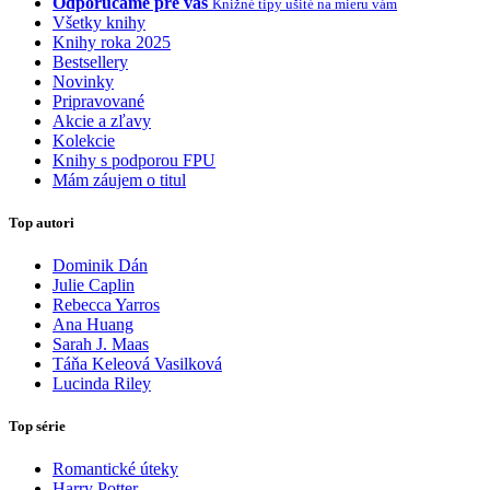
Odporúčame pre vás
Knižné tipy ušité na mieru vám
Všetky knihy
Knihy roka 2025
Bestsellery
Novinky
Pripravované
Akcie a zľavy
Kolekcie
Knihy s podporou FPU
Mám záujem o titul
Top autori
Dominik Dán
Julie Caplin
Rebecca Yarros
Ana Huang
Sarah J. Maas
Táňa Keleová Vasilková
Lucinda Riley
Top série
Romantické úteky
Harry Potter