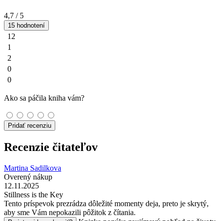
4,7
/ 5
15 hodnotení
12
1
2
0
0
Ako sa páčila kniha vám?
Pridať recenziu
Recenzie čitateľov
Martina Sadilkova
Overený nákup
12.11.2025
Stillness is the Key
Tento príspevok prezrádza dôležité momenty deja, preto je skrytý,
aby sme Vám nepokazili pôžitok z čítania.