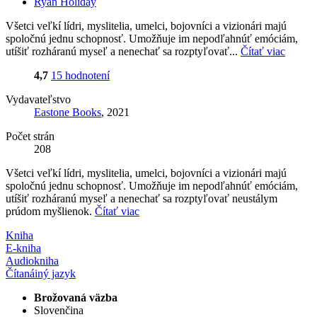
Ryan Holiday
Všetci veľkí lídri, myslitelia, umelci, bojovníci a vizionári majú
spoločnú jednu schopnosť. Umožňuje im nepodľahnúť emóciám,
utíšiť rozháranú myseľ a nenechať sa rozptyľovať...
Čítať viac
4,7
15 hodnotení
Vydavateľstvo
Eastone Books
, 2021
Počet strán
208
Všetci veľkí lídri, myslitelia, umelci, bojovníci a vizionári majú
spoločnú jednu schopnosť. Umožňuje im nepodľahnúť emóciám,
utíšiť rozháranú myseľ a nenechať sa rozptyľovať neustálym
prúdom myšlienok.
Čítať viac
Kniha
E-kniha
Audiokniha
Čítaná
iný jazyk
Brožovaná väzba
Slovenčina