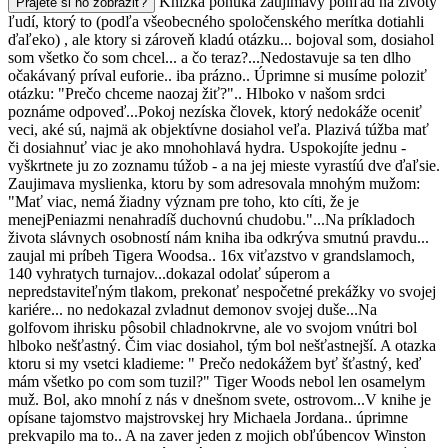
Knizka ponúka zaujímavý pohľad na životy
Prajete si ho zobraziť?
ľudí, ktorý to (podľa všeobecného spoločenského merítka dotiahli
ďaľeko) , ale ktory si zároveň kladú otázku... bojoval som, dosiahol
som všetko čo som chcel... a čo teraz?...Nedostavuje sa ten dlho
očakávaný príval euforie.. iba prázno.. Úprimne si musíme poloziť
otázku: "Prečo chceme naozaj žiť?".. Hlboko v našom srdci
poznáme odpoveď...Pokoj nezíska človek, ktorý nedokáže oceniť
veci, aké sú, najmä ak objektívne dosiahol veľa. Plazivá túžba mať
či dosiahnuť viac je ako mnohohlavá hydra. Uspokojíte jednu -
vyškrtnete ju zo zoznamu túžob - a na jej mieste vyrastíú dve ďaľsie.
Zaujimava myslienka, ktoru by som adresovala mnohým mužom:
"Mať viac, nemá žiadny význam pre toho, kto cíti, že je
menejPeniazmi nenahradíš duchovnú chudobu."...Na príkladoch
života slávnych osobností nám kniha iba odkrýva smutnú pravdu...
zaujal mi príbeh Tigera Woodsa.. 16x viťazstvo v grandslamoch,
140 vyhratych turnajov...dokazal odolať súperom a
nepredstaviteľným tlakom, prekonať nespočetné prekážky vo svojej
kariére... no nedokazal zvladnut demonov svojej duše...Na
golfovom ihrisku pôsobil chladnokrvne, ale vo svojom vnútri bol
hlboko nešťastný. Čim viac dosiahol, tým bol nešťastnejší. A otazka
ktoru si my vsetci kladieme: " Prečo nedokážem byť šťastný, keď
mám všetko po com som tuzil?" Tiger Woods nebol len osamelym
muž. Bol, ako mnohí z nás v dnešnom svete, ostrovom...V knihe je
opísane tajomstvo majstrovskej hry Michaela Jordana.. úprimne
prekvapilo ma to.. A na zaver jeden z mojich obľúbencov Winston