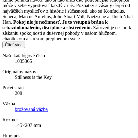
môže v sebe vypestovať každý z nás. Poznatky a zásady čerpá od
najväčších mysliteľov z histórie i súčasnosti, ako sú Konfucius,
Seneca, Marcus Aurelius, John Stuart Mill, Nietzsche a Thich Nhat
Han.
Pokoj nie je nečinnosť. Je to vstupná brána k
sebazdokonaleniu, disciplíne a sústredeniu.
Zároveň je cestou k
získaniu spokojnosti a duševnej pohody v našom hlučnom,
chaotickom a stresom preplnenom svete.
Čítať viac
Naše katalógové číslo
1035365
Originálny názov
Stillness is the Key
Počet strán
208
Väzba
brožovaná väzba
Rozmer
145×207 mm
Hmotnosť