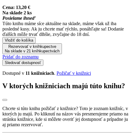
Cena:
13,20 €
Na sklade 2 ks
Posielame ihneď
Túto knihu máme síce aktuálne na sklade, máme však už iba
posledné kusy. Ak ju chcete mať rýchlo, ponáhľajte sa! Dodanie
ďalších môže trvať dlhšie, zvyčajne do 18 dní.
Vložiť do košíka
Rezervovať v kníhkupectve
Na sklade v 21 kníhkupectvách
Pridať do zoznamu
Sledovať dostupnosť
Dostupné v
11 knižniciach
.
Požičať v knižnici
V ktorých knižniciach majú túto knihu?
Chcete si túto knihu požičať z knižnice? Toto je zoznam knižníc, v
ktorých ju majú. Po kliknutí na názov vás presmerujeme priamo na
stránku knižnice, kde si môžete overiť jej dostupnosť a prípadne ju
aj priamo rezervovať.