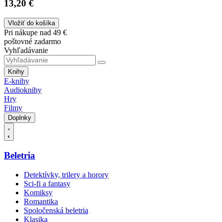
13,20 €
Vložiť do košíka
Pri nákupe nad 49 €
poštovné zadarmo
Vyhľadávanie
Knihy
E-knihy
Audioknihy
Hry
Filmy
Doplnky
Beletria
Detektívky, trilery a horory
Sci-fi a fantasy
Komiksy
Romantika
Spoločenská beletria
Klasika