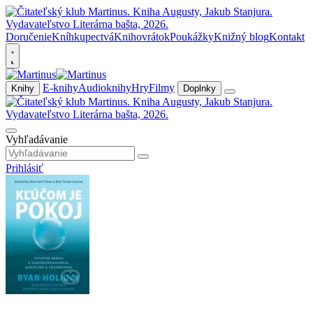
Doručenie
Kníhkupectvá
Knihovrátok
Poukážky
Knižný blog
Kontakt
E-knihy
Audioknihy
Hry
Filmy
Knihy
Doplnky
Vyhľadávanie
Prihlásiť