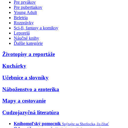
Pre prvákov
Pre pubertiakov
Young Adult
Beletria
Rozprávky
Sci-fi, fantasy a komiksy
Leporelá
Náučné knihy
Ďalšie kategórie
Životopisy a reportáže
Kuchárky
Učebnice a slovníky
Náboženstvo a ezoterika
Mapy a cestovanie
Cudzojazyčná literatúra
Knihomoľský pomocník
Spýtajte sa Sherlocka, čo čítať