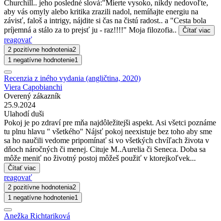
Churchill.. jeho posledné slová:"Mierte vysoko, nikdy nedovoľte,
aby vás omyly alebo kritika zrazili nadol, nemíňajte energiu na
závisť, faloš a intrigy, nájdite si čas na čistú radost.. a "Cesta bola
príjemná a stálo za to prejsť ju - raz!!!!" Moja filozofia..
Čítať viac
reagovať
2 pozitívne hodnotenia
2
1 negatívne hodnotenie
1
Recenzia z iného vydania (angličtina, 2020)
Viera Capobianchi
Overený zákazník
25.9.2024
Ulahodí duši
Pokoj je po zdraví pre mňa najdôležitejši aspekt. Asi všetci poznáme
tu plnu hlavu " všetkého" Nájsť pokoj neexistuje bez toho aby sme
sa ho naučili vedome pripomínať si vo všetkých chvíľach života v
dňoch náročných či menej. Cituje M..Aurelia či Seneca. Doba sa
môže meniť no životný postoj môžeš použiť v ktorejkoľvek...
Čítať viac
reagovať
2 pozitívne hodnotenia
2
1 negatívne hodnotenie
1
Anežka Richtariková