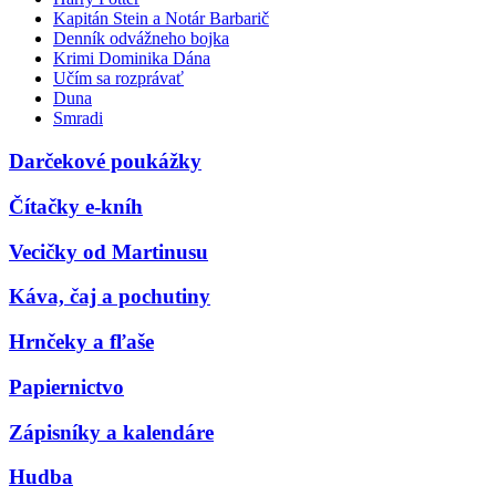
Kapitán Stein a Notár Barbarič
Denník odvážneho bojka
Krimi Dominika Dána
Učím sa rozprávať
Duna
Smradi
Darčekové poukážky
Čítačky e-kníh
Vecičky od Martinusu
Káva, čaj a pochutiny
Hrnčeky a fľaše
Papiernictvo
Zápisníky a kalendáre
Hudba