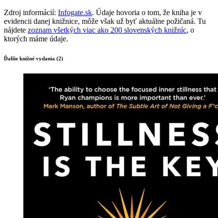
Zdroj informácií:
Infogate.sk
. Údaje hovoria o tom, že kniha je v
evidencii danej knižnice, môže však už byť aktuálne požičaná. Tu
nájdete
zoznam všetkých viac ako 200 slovenských knižníc
, o
ktorých máme údaje.
Ďalšie knižné vydania (2)