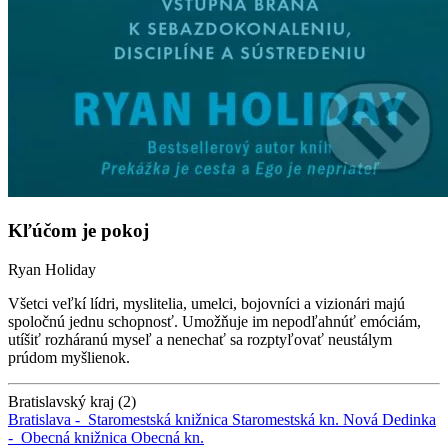
Kľúčom je pokoj
Ryan Holiday
Všetci veľkí lídri, myslitelia, umelci, bojovníci a vizionári majú
spoločnú jednu schopnosť. Umožňuje im nepodľahnúť emóciám,
utíšiť rozháranú myseľ a nenechať sa rozptyľovať neustálym
prúdom myšlienok.
Bratislavský kraj (2)
Bratislava -
Staromestská knižnica
Staromestská kn.
Nová Dedinka
-
Obecná knižnica
Obecná kn.