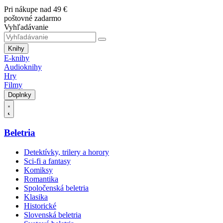
Pri nákupe nad 49 €
poštovné zadarmo
Vyhľadávanie
Knihy
E-knihy
Audioknihy
Hry
Filmy
Doplnky
Beletria
Detektívky, trilery a horory
Sci-fi a fantasy
Komiksy
Romantika
Spoločenská beletria
Klasika
Historické
Slovenská beletria