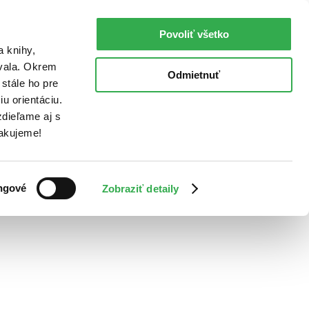
Povoliť všetko
a knihy,
ovala. Okrem
Odmietnuť
stále ho pre
u orientáciu.
dieľame aj s
Ďakujeme!
ngové
Zobraziť detaily