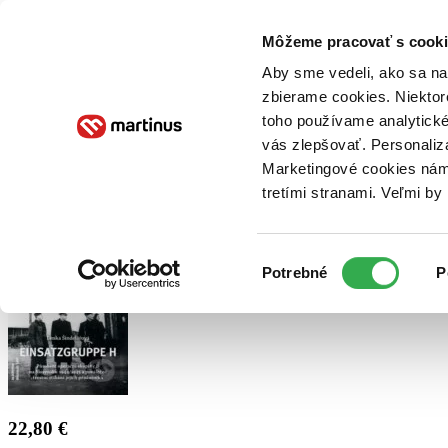
Doručenie
Kníhkupectvá
Knihovrátok
Poukážky
Knižný blog
Kontakt
Môžeme pracovať s cooki
Aby sme vedeli, ako sa na 
zbierame cookies. Niektor
E-knihy
Audioknihy
Hry
Filmy
Knihy
Doplnky
toho používame analytické
vás zlepšovať. Personaliz
Vyhľadávanie
Marketingové cookies nám 
tretími stranami. Veľmi b
Prihlásiť
Výber
Potrebné
P
súhlasu
22,80 €