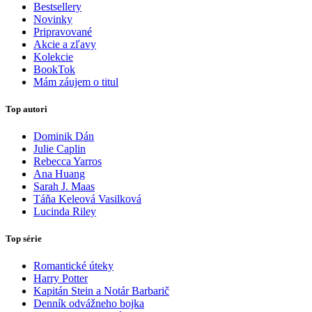
Bestsellery
Novinky
Pripravované
Akcie a zľavy
Kolekcie
BookTok
Mám záujem o titul
Top autori
Dominik Dán
Julie Caplin
Rebecca Yarros
Ana Huang
Sarah J. Maas
Táňa Keleová Vasilková
Lucinda Riley
Top série
Romantické úteky
Harry Potter
Kapitán Stein a Notár Barbarič
Denník odvážneho bojka