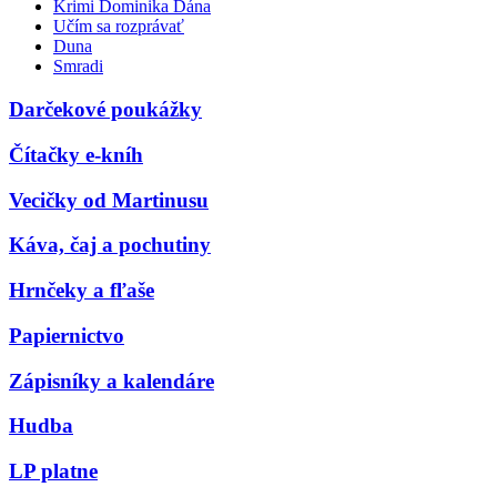
Krimi Dominika Dána
Učím sa rozprávať
Duna
Smradi
Darčekové poukážky
Čítačky e-kníh
Vecičky od Martinusu
Káva, čaj a pochutiny
Hrnčeky a fľaše
Papiernictvo
Zápisníky a kalendáre
Hudba
LP platne