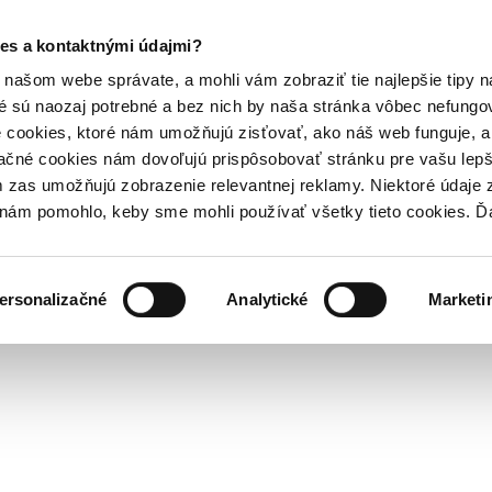
es a kontaktnými údajmi?
našom webe správate, a mohli vám zobraziť tie najlepšie tipy n
é sú naozaj potrebné a bez nich by naša stránka vôbec nefung
 cookies, ktoré nám umožňujú zisťovať, ako náš web funguje, a 
ačné cookies nám dovoľujú prispôsobovať stránku pre vašu lepši
zas umožňujú zobrazenie relevantnej reklamy. Niektoré údaje z
y nám pomohlo, keby sme mohli používať všetky tieto cookies. 
ersonalizačné
Analytické
Marketi