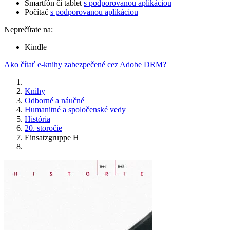
Smartfón či tablet
s podporovanou aplikáciou
Počítač
s podporovanou aplikáciou
Neprečítate na:
Kindle
Ako čítať e-knihy zabezpečené cez Adobe DRM?
Knihy
Odborné a náučné
Humanitné a spoločenské vedy
História
20. storočie
Einsatzgruppe H