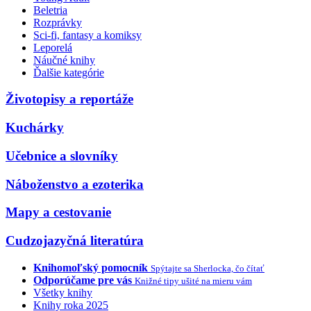
Beletria
Rozprávky
Sci-fi, fantasy a komiksy
Leporelá
Náučné knihy
Ďalšie kategórie
Životopisy a reportáže
Kuchárky
Učebnice a slovníky
Náboženstvo a ezoterika
Mapy a cestovanie
Cudzojazyčná literatúra
Knihomoľský pomocník
Spýtajte sa Sherlocka, čo čítať
Odporúčame pre vás
Knižné tipy ušité na mieru vám
Všetky knihy
Knihy roka 2025