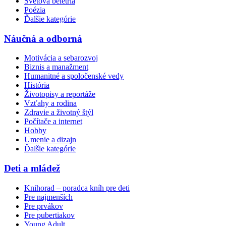
Svetová beletria
Poézia
Ďalšie kategórie
Náučná a odborná
Motivácia a sebarozvoj
Biznis a manažment
Humanitné a spoločenské vedy
História
Životopisy a reportáže
Vzťahy a rodina
Zdravie a životný štýl
Počítače a internet
Hobby
Umenie a dizajn
Ďalšie kategórie
Deti a mládež
Knihorad – poradca kníh pre deti
Pre najmenších
Pre prvákov
Pre pubertiakov
Young Adult