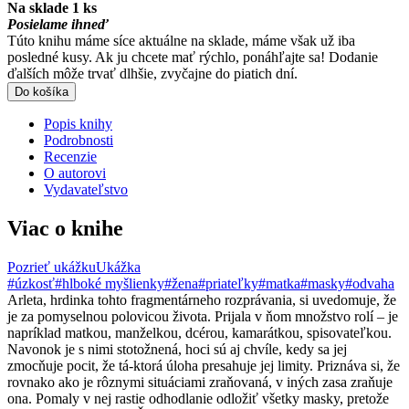
Na sklade 1 ks
Posielame ihneď
Túto knihu máme síce aktuálne na sklade, máme však už iba
posledné kusy. Ak ju chcete mať rýchlo, ponáhľajte sa! Dodanie
ďalších môže trvať dlhšie, zvyčajne do piatich dní.
Do košíka
Popis knihy
Podrobnosti
Recenzie
O autorovi
Vydavateľstvo
Viac o knihe
Pozrieť ukážku
Ukážka
#úzkosť
#hlboké myšlienky
#žena
#priateľky
#matka
#masky
#odvaha
Arleta, hrdinka tohto fragmentárneho rozprávania, si uvedomuje, že
je za pomyselnou polovicou života. Prijala v ňom množstvo rolí ‒ je
napríklad matkou, manželkou, dcérou, kamarátkou, spisovateľkou.
Navonok je s nimi stotožnená, hoci sú aj chvíle, kedy sa jej
zmocňuje pocit, že tá-ktorá úloha presahuje jej limity. Priznáva si, že
rovnako ako je rôznymi situáciami zraňovaná, v iných zasa zraňuje
ona. Pomaly v nej rastie odhodlanie odložiť všetky masky, pretože