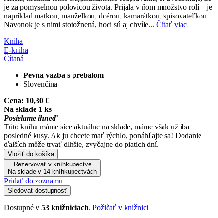
je za pomyselnou polovicou života. Prijala v ňom množstvo rolí ‒ je
napríklad matkou, manželkou, dcérou, kamarátkou, spisovateľkou.
Navonok je s nimi stotožnená, hoci sú aj chvíle...
Čítať viac
Kniha
E-kniha
Čítaná
Pevná väzba s prebalom
Slovenčina
Cena:
10,30 €
Na sklade 1 ks
Posielame ihneď
Túto knihu máme síce aktuálne na sklade, máme však už iba
posledné kusy. Ak ju chcete mať rýchlo, ponáhľajte sa! Dodanie
ďalších môže trvať dlhšie, zvyčajne do piatich dní.
Vložiť do košíka
Rezervovať v kníhkupectve
Na sklade v 14 kníhkupectvách
Pridať do zoznamu
Sledovať dostupnosť
Dostupné v
53 knižniciach
.
Požičať v knižnici