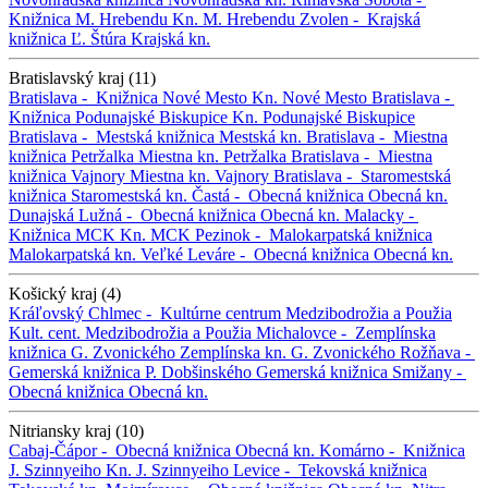
Knižnica M. Hrebendu
Kn. M. Hrebendu
Zvolen -
Krajská
knižnica Ľ. Štúra
Krajská kn.
Bratislavský kraj (11)
Bratislava -
Knižnica Nové Mesto
Kn. Nové Mesto
Bratislava -
Knižnica Podunajské Biskupice
Kn. Podunajské Biskupice
Bratislava -
Mestská knižnica
Mestská kn.
Bratislava -
Miestna
knižnica Petržalka
Miestna kn. Petržalka
Bratislava -
Miestna
knižnica Vajnory
Miestna kn. Vajnory
Bratislava -
Staromestská
knižnica
Staromestská kn.
Častá -
Obecná knižnica
Obecná kn.
Dunajská Lužná -
Obecná knižnica
Obecná kn.
Malacky -
Knižnica MCK
Kn. MCK
Pezinok -
Malokarpatská knižnica
Malokarpatská kn.
Veľké Leváre -
Obecná knižnica
Obecná kn.
Košický kraj (4)
Kráľovský Chlmec -
Kultúrne centrum Medzibodrožia a Použia
Kult. cent. Medzibodrožia a Použia
Michalovce -
Zemplínska
knižnica G. Zvonického
Zemplínska kn. G. Zvonického
Rožňava -
Gemerská knižnica P. Dobšinského
Gemerská knižnica
Smižany -
Obecná knižnica
Obecná kn.
Nitriansky kraj (10)
Cabaj-Čápor -
Obecná knižnica
Obecná kn.
Komárno -
Knižnica
J. Szinnyeiho
Kn. J. Szinnyeiho
Levice -
Tekovská knižnica