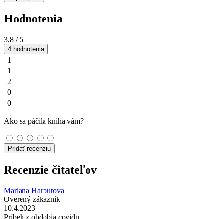
Hodnotenia
3,8
/ 5
4 hodnotenia
1
1
2
0
0
Ako sa páčila kniha vám?
Pridať recenziu
Recenzie čitateľov
Mariana Harbutova
Overený zákazník
10.4.2023
Príbeh z obdobia covidu...