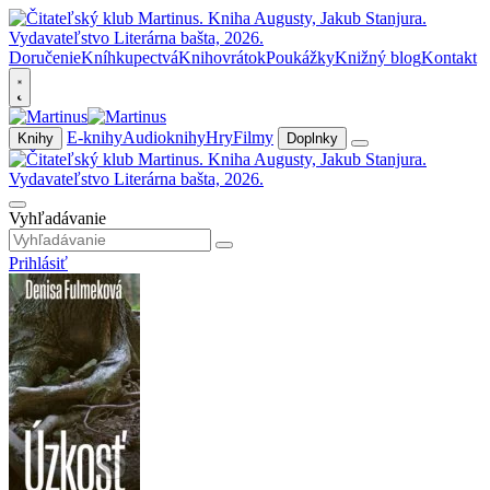
Doručenie
Kníhkupectvá
Knihovrátok
Poukážky
Knižný blog
Kontakt
E-knihy
Audioknihy
Hry
Filmy
Knihy
Doplnky
Vyhľadávanie
Prihlásiť