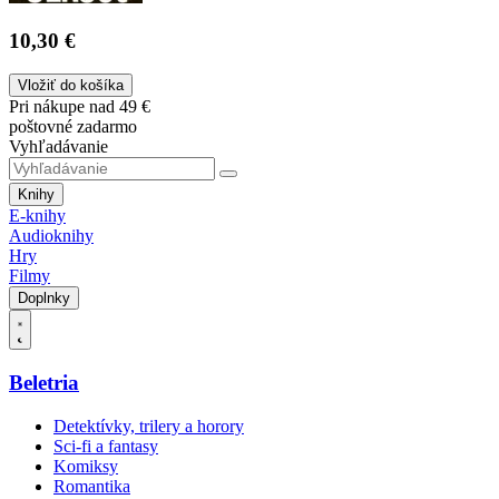
10,30 €
Vložiť do košíka
Pri nákupe nad 49 €
poštovné zadarmo
Vyhľadávanie
Knihy
E-knihy
Audioknihy
Hry
Filmy
Doplnky
Beletria
Detektívky, trilery a horory
Sci-fi a fantasy
Komiksy
Romantika