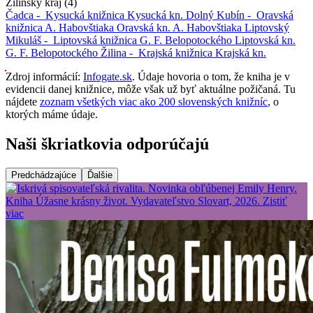
Žilinský kraj (4)
Čadca -
Kysucká knižnica
Kysucká kn.
Dolný Kubín -
Oravská
knižnica A. Habovštiaka
Oravská kn. A. Habovštiaka
Liptovský
Mikuláš -
Liptovská knižnica G. F. Belopotockého
Liptovská kn.
G. F. Belopotockého
Žilina -
Krajská knižnica
Krajská kn.
Zdroj informácií:
Infogate.sk
. Údaje hovoria o tom, že kniha je v
evidencii danej knižnice, môže však už byť aktuálne požičaná. Tu
nájdete
zoznam všetkých viac ako 200 slovenských knižníc
, o
ktorých máme údaje.
Naši škriatkovia odporúčajú
Predchádzajúce
Ďalšie