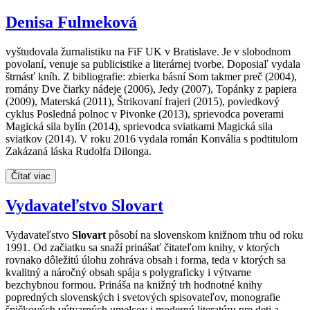
Denisa Fulmeková
vyštudovala žurnalistiku na FiF UK v Bratislave. Je v slobodnom
povolaní, venuje sa publicistike a literárnej tvorbe. Doposiaľ vydala
štrnásť kníh. Z bibliografie: zbierka básní Som takmer preč (2004),
romány Dve čiarky nádeje (2006), Jedy (2007), Topánky z papiera
(2009), Materská (2011), Štrikovaní frajeri (2015), poviedkový
cyklus Posledná polnoc v Pivonke (2013), sprievodca poverami
Magická sila bylín (2014), sprievodca sviatkami Magická sila
sviatkov (2014). V roku 2016 vydala román Konvália s podtitulom
Zakázaná láska Rudolfa Dilonga.
Čítať viac
Vydavateľstvo Slovart
Vydavateľstvo
Slovart
pôsobí na slovenskom knižnom trhu od roku
1991. Od začiatku sa snaží prinášať čitateľom knihy, v ktorých
rovnako dôležitú úlohu zohráva obsah i forma, teda v ktorých sa
kvalitný a náročný obsah spája s polygraficky i výtvarne
bezchybnou formou. Prináša na knižný trh hodnotné knihy
popredných slovenských i svetových spisovateľov, monografie
špičkových výtvarných umelcov i modernú literatúru pre deti a