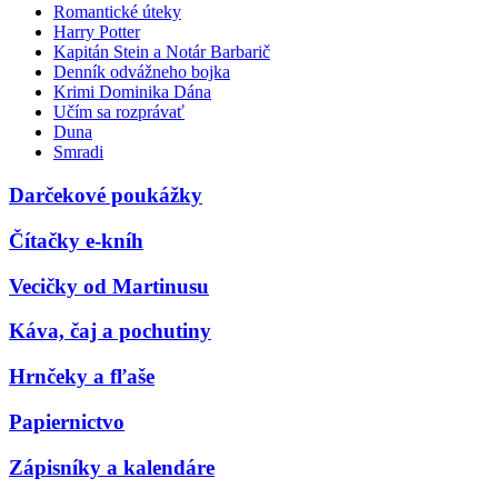
Romantické úteky
Harry Potter
Kapitán Stein a Notár Barbarič
Denník odvážneho bojka
Krimi Dominika Dána
Učím sa rozprávať
Duna
Smradi
Darčekové poukážky
Čítačky e-kníh
Vecičky od Martinusu
Káva, čaj a pochutiny
Hrnčeky a fľaše
Papiernictvo
Zápisníky a kalendáre