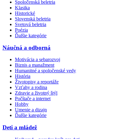
Spoločenská beletria
Klasika
Historické
Slovenská beletria
Svetová beletria
Poézia
Ďalšie kategórie
Náučná a odborná
Motivácia a sebarozvoj
Biznis a manažment
Humanitné a spoločenské vedy
História
Životopisy a reportáže
Vzťahy a rodina
Zdravie a životný štýl
Počítače a internet
Hobby
Umenie a dizajn
Ďalšie kategórie
Deti a mládež