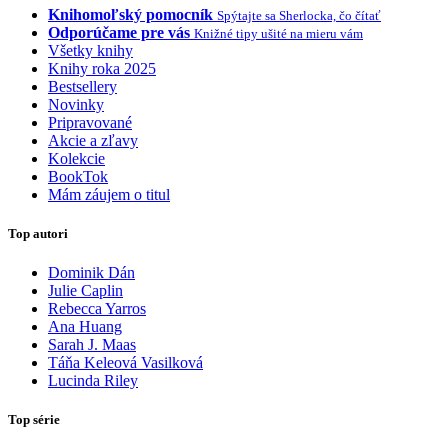
Knihomoľský pomocník
Spýtajte sa Sherlocka, čo čítať
Odporúčame pre vás
Knižné tipy ušité na mieru vám
Všetky knihy
Knihy roka 2025
Bestsellery
Novinky
Pripravované
Akcie a zľavy
Kolekcie
BookTok
Mám záujem o titul
Top autori
Dominik Dán
Julie Caplin
Rebecca Yarros
Ana Huang
Sarah J. Maas
Táňa Keleová Vasilková
Lucinda Riley
Top série