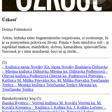
Úzkosť
Denisa Fulmeková
Arleta, hrdinka tohto fragmentárneho rozprávania, si uvedomuje, že
je za pomyselnou polovicou života. Prijala v ňom množstvo rolí ‒ je
napríklad matkou, manželkou, dcérou, kamarátkou, spisovateľkou.
Navonok je s nimi stotožnená, hoci sú aj chvíle...
(5)
-
Knižnica mesta Nováky
Kn. mesta Nováky
Bratislava-Dúbravka
-
Miestna knižnica Dúbravka
Miestna kn. Dúbravka
Podbrezová -
Obecná knižnica Podbrezová
Obecná kn. Podbrezová
Prievidza -
Knižnica M. Mišíka Prievidza
Kn. M. Mišíka Prievidza
Trenčianske
Teplice -
Mestská knižnica Trenčianske Teplice
Mestská kn.
Trenčianske Teplice
Banskobystrický kraj (5)
Banská Bystrica -
Verejná knižnica M. Kováča
Verejná kn. M.
Kováča
Kremnica -
Knižnica J. Kollára
Kn. J. Kollára
Lučenec -
Novohradská knižnica
Novohradská kn.
Rimavská Sobota -