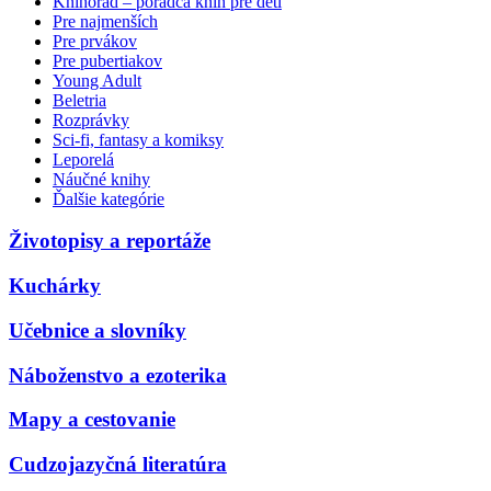
Knihorad – poradca kníh pre deti
Pre najmenších
Pre prvákov
Pre pubertiakov
Young Adult
Beletria
Rozprávky
Sci-fi, fantasy a komiksy
Leporelá
Náučné knihy
Ďalšie kategórie
Životopisy a reportáže
Kuchárky
Učebnice a slovníky
Náboženstvo a ezoterika
Mapy a cestovanie
Cudzojazyčná literatúra