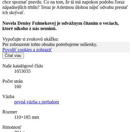
chce spoznať pravdu. Čo na tom, že tá má napokon podobu čoraz
nápadnejších trhlín? Teraz je Arletinou úlohou nájsť odvahu prestať
ich skrývať.
Novela Denisy Fulmekovej je odvážnym čítaním o veciach,
ktoré nikoho z nás neminú.
Vypočujte si zvukovú ukážku:
Pre zobrazenie tohto obsahu potrebujeme sušienky.
Povoliť cookies a zobraziť
Čítať viac
Naše katalógové číslo
1653035
Počet strán
160
Väzba
pevná väzba s prebalom
Rozmer
110×185 mm
Hmotnosť