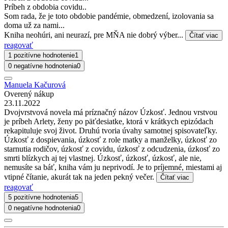
Príbeh z obdobia covidu..
Som rada, že je toto obdobie pandémie, obmedzení, izolovania sa
doma už za nami...
Kniha neohúri, ani neurazí, pre MŇA nie dobrý výber...
Čítať viac
reagovať
1 pozitívne hodnotenie
1
0 negatívne hodnotenia
0
Manuela Kačurová
Overený nákup
23.11.2022
Dvojvrstvová novela má príznačný názov Úzkosť. Jednou vrstvou
je príbeh Arlety, ženy po päťdesiatke, ktorá v krátkych epizódach
rekapituluje svoj život. Druhú tvoria úvahy samotnej spisovateľky.
Úzkosť z dospievania, úzkosť z role matky a manželky, úzkosť zo
starnutia rodičov, úzkosť z covidu, úzkosť z odcudzenia, úzkosť zo
smrti blízkych aj tej vlastnej. Úzkosť, úzkosť, úzkosť, ale nie,
nemusíte sa báť, kniha vám ju neprivodí. Je to príjemné, miestami aj
vtipné čítanie, akurát tak na jeden pekný večer.
Čítať viac
reagovať
5 pozitívne hodnotenia
5
0 negatívne hodnotenia
0