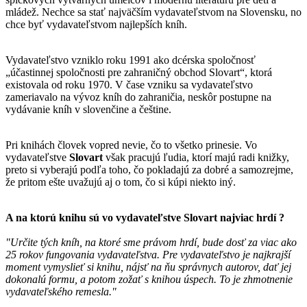
mládež. Nechce sa stať najväčším vydavateľstvom na Slovensku, no
chce byť vydavateľstvom najlepších kníh.
Vydavateľstvo vzniklo roku 1991 ako dcérska spoločnosť
„účastinnej spoločnosti pre zahraničný obchod Slovart“, ktorá
existovala od roku 1970. V čase vzniku sa vydavateľstvo
zameriavalo na vývoz kníh do zahraničia, neskôr postupne na
vydávanie kníh v slovenčine a češtine.
Pri knihách človek vopred nevie, čo to všetko prinesie. Vo
vydavateľstve
Slovart
však pracujú ľudia, ktorí majú radi knižky,
preto si vyberajú podľa toho, čo pokladajú za dobré a samozrejme,
že pritom ešte uvažujú aj o tom, čo si kúpi niekto iný.
A na ktorú knihu sú vo vydavateľstve
Slovart
najviac hrdí ?
"Určite tých kníh, na ktoré sme právom hrdí, bude dosť za viac ako
25 rokov fungovania vydavateľstva. Pre vydavateľstvo je najkrajší
moment vymyslieť si knihu, nájsť na ňu správnych autorov, dať jej
dokonalú formu, a potom zožať s knihou úspech. To je zhmotnenie
vydavateľského remesla."