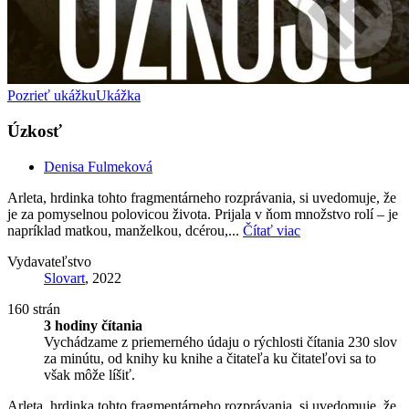
Pozrieť ukážku
Ukážka
Úzkosť
Denisa Fulmeková
Arleta, hrdinka tohto fragmentárneho rozprávania, si uvedomuje, že
je za pomyselnou polovicou života. Prijala v ňom množstvo rolí ‒ je
napríklad matkou, manželkou, dcérou,...
Čítať viac
Vydavateľstvo
Slovart
, 2022
160 strán
3 hodiny čítania
Vychádzame z priemerného údaju o rýchlosti čítania 230 slov
za minútu, od knihy ku knihe a čitateľa ku čitateľovi sa to
však môže líšiť.
Arleta, hrdinka tohto fragmentárneho rozprávania, si uvedomuje, že