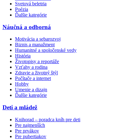
Svetová beletria
Poézia
Ďalšie kategórie
Náučná a odborná
Motivácia a sebarozvoj
Biznis a manažment
Humanitné a spoločenské vedy
História
Životopisy a reportáže
Vzťahy a rodina
Zdravie a životný štýl
Počítače a internet
Hobby
Umenie a dizajn
Ďalšie kategórie
Deti a mládež
Knihorad – poradca kníh pre deti
Pre najmenších
Pre prvákov
Pre pubertiakov