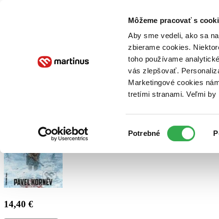
Doručenie
Kníhkupectvá
Knihovrátok
Poukážky
Knižný blog
Kontakt
Môžeme pracovať s cooki
Aby sme vedeli, ako sa na 
zbierame cookies. Niektor
E-knihy
Audioknihy
Hry
Filmy
Knihy
Doplnky
toho používame analytické
vás zlepšovať. Personaliz
Vyhľadávanie
Marketingové cookies nám 
tretími stranami. Veľmi b
Prihlásiť
Výber
Potrebné
P
súhlasu
14,40 €