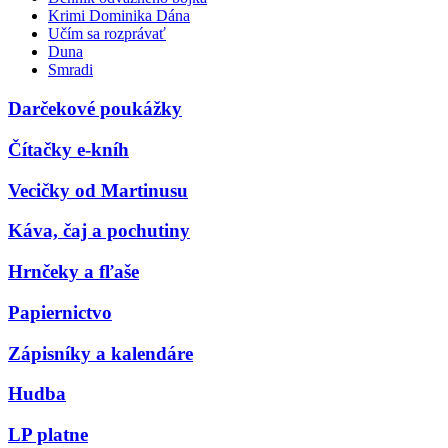
Krimi Dominika Dána
Učím sa rozprávať
Duna
Smradi
Darčekové poukážky
Čítačky e-kníh
Vecičky od Martinusu
Káva, čaj a pochutiny
Hrnčeky a fľaše
Papiernictvo
Zápisníky a kalendáre
Hudba
LP platne