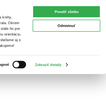
Povoliť všetko
a knihy,
ovala. Okrem
Odmietnuť
stále ho pre
u orientáciu.
dieľame aj s
Ďakujeme!
ngové
Zobraziť detaily