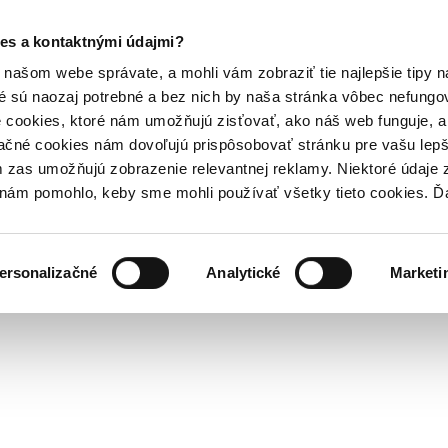
es a kontaktnými údajmi?
našom webe správate, a mohli vám zobraziť tie najlepšie tipy n
é sú naozaj potrebné a bez nich by naša stránka vôbec nefung
 cookies, ktoré nám umožňujú zisťovať, ako náš web funguje, a 
ačné cookies nám dovoľujú prispôsobovať stránku pre vašu lepši
zas umožňujú zobrazenie relevantnej reklamy. Niektoré údaje z
y nám pomohlo, keby sme mohli používať všetky tieto cookies. 
ersonalizačné
Analytické
Marketi