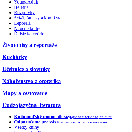
Young Adult
Beletria
Rozprávky
Sci-fi, fantasy a komiksy
Leporelá
Náučné knihy
Ďalšie kategórie
Životopisy a reportáže
Kuchárky
Učebnice a slovníky
Náboženstvo a ezoterika
Mapy a cestovanie
Cudzojazyčná literatúra
Knihomoľský pomocník
Spýtajte sa Sherlocka, čo čítať
Odporúčame pre vás
Knižné tipy ušité na mieru vám
Všetky knihy