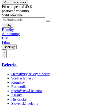
Vložiť do košíka
Pri nákupe nad 49 €
poštovné zadarmo
Vyhľadávanie
Knihy
E-knihy
Audioknihy
Hry
Filmy
Doplnky
Beletria
Detektívky, trilery a horory
Sci-fi a fantasy
Komiksy
Romantika
Spoločenská beletria
Klasika
Historické
Slovenská beletria