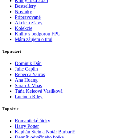
Knihy roka 2025
Bestsellery
Novinky
Pripravované
Akcie a zľavy
Kolekcie
Knihy s podporou FPU
Mám záujem o titul
Top autori
Dominik Dán
Julie Caplin
Rebecca Yarros
Ana Huang
Sarah J. Maas
Táňa Keleová Vasilková
Lucinda Riley
Top série
Romantické úteky
Harry Potter
Kapitán Stein a Notár Barbarič
Denník odvážneho bojka