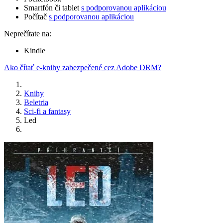
Smartfón či tablet
s podporovanou aplikáciou
Počítač
s podporovanou aplikáciou
Neprečítate na:
Kindle
Ako čítať e-knihy zabezpečené cez Adobe DRM?
Knihy
Beletria
Sci-fi a fantasy
Led