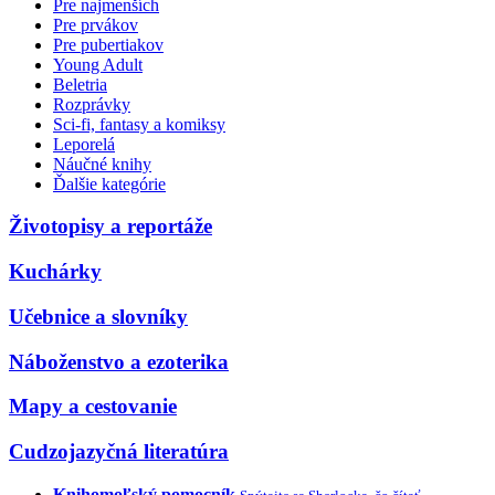
Pre najmenších
Pre prvákov
Pre pubertiakov
Young Adult
Beletria
Rozprávky
Sci-fi, fantasy a komiksy
Leporelá
Náučné knihy
Ďalšie kategórie
Životopisy a reportáže
Kuchárky
Učebnice a slovníky
Náboženstvo a ezoterika
Mapy a cestovanie
Cudzojazyčná literatúra
Knihomoľský pomocník