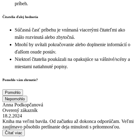
príbeh.
Čitatelia ďalej hodnotia
Súčasná časť príbehu je vnímaná viacerými čitateľmi ako
málo rozvinutá alebo zbytočná.
Mnohí by uvítali pokračovanie alebo doplnenie informácií o
ďalšom osude postáv.
Niektorí čitatelia poukázali na opakujúce sa vášnivé/scény a
miestami natiahnuté popisy.
Pomohlo vám zhrnutie?
Pomohlo
Nepomohlo
Anna Podkopčanová
Overený zákazník
18.2.2024
Kniha ma veľmi bavila. Od začiatku až dokonca odporúčam. Veľmi
zaujímavo pôsobilo prelínanie deja minulosti s prítomnosťou.
Čítať viac