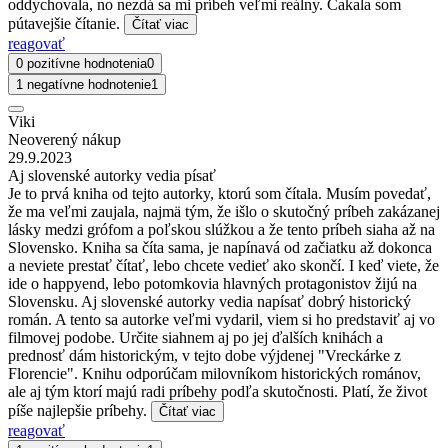
oddychovala, no nezdá sa mi príbeh veľmi reálny. Čakala som
pútavejšie čítanie.
Čítať viac
reagovať
0 pozitívne hodnotenia
0
1 negatívne hodnotenie
1
Viki
Neoverený nákup
29.9.2023
Aj slovenské autorky vedia písať
Je to prvá kniha od tejto autorky, ktorú som čítala. Musím povedať,
že ma veľmi zaujala, najmä tým, že išlo o skutočný príbeh zakázanej
lásky medzi grófom a poľskou slúžkou a že tento príbeh siaha až na
Slovensko. Kniha sa číta sama, je napínavá od začiatku až dokonca
a neviete prestať čítať, lebo chcete vedieť ako skončí. I keď viete, že
ide o happyend, lebo potomkovia hlavných protagonistov žijú na
Slovensku. Aj slovenské autorky vedia napísať dobrý historický
román. A tento sa autorke veľmi vydaril, viem si ho predstaviť aj vo
filmovej podobe. Určite siahnem aj po jej ďalších knihách a
prednosť dám historickým, v tejto dobe výjdenej "Vreckárke z
Florencie". Knihu odporúčam milovníkom historických románov,
ale aj tým ktorí majú radi príbehy podľa skutočnosti. Platí, že život
píše najlepšie príbehy.
Čítať viac
reagovať