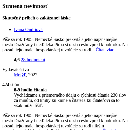
Stratená nevinnosť
Skutočný príbeh o zakázanej láske
Ivana Ondriová
Píše sa rok 1905. Nemecké Sasko prekvitá a jeho najznámejšie
mesto Drážďany i neďaleká Pirna si razia cestu vpred k pokroku. Na
pozadí tejto malej hospodárskej revolúcie sa rodí...
Čítať viac
4,6
28 hodnotení
Vydavateľstvo
Motýľ
, 2022
424 strán
8-9 hodín čítania
Vychádzame z priemerného údaju o rýchlosti čítania 230 slov
za minútu, od knihy ku knihe a čitateľa ku čitateľovi sa to
však môže líšiť.
Píše sa rok 1905. Nemecké Sasko prekvitá a jeho najznámejšie
mesto Drážďany i neďaleká Pirna si razia cestu vpred k pokroku. Na
pozadí tejto malej hospodárskej revolúcie sa rodí nikým