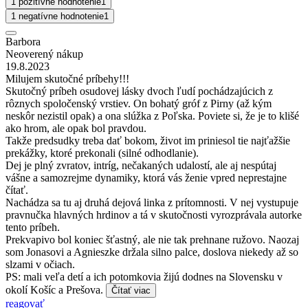
1 pozitívne hodnotenie
1
1 negatívne hodnotenie
1
Barbora
Neoverený nákup
19.8.2023
Milujem skutočné príbehy!!!
Skutočný príbeh osudovej lásky dvoch ľudí pochádzajúcich z
rôznych spoločenský vrstiev. On bohatý gróf z Pirny (až kým
neskôr nezistil opak) a ona slúžka z Poľska. Poviete si, že je to klišé
ako hrom, ale opak bol pravdou.
Takže predsudky treba dať bokom, život im priniesol tie najťažšie
prekážky, ktoré prekonali (silné odhodlanie).
Dej je plný zvratov, intríg, nečakaných udalostí, ale aj nespútaj
vášne a samozrejme dynamiky, ktorá vás ženie vpred neprestajne
čítať.
Nachádza sa tu aj druhá dejová linka z prítomnosti. V nej vystupuje
pravnučka hlavných hrdinov a tá v skutočnosti vyrozprávala autorke
tento príbeh.
Prekvapivo bol koniec šťastný, ale nie tak prehnane ružovo. Naozaj
som Jonasovi a Agnieszke držala silno palce, doslova niekedy až so
slzami v očiach.
PS: mali veľa detí a ich potomkovia žijú dodnes na Slovensku v
okolí Košíc a Prešova.
Čítať viac
reagovať