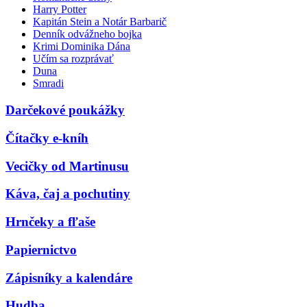
Harry Potter
Kapitán Stein a Notár Barbarič
Denník odvážneho bojka
Krimi Dominika Dána
Učím sa rozprávať
Duna
Smradi
Darčekové poukážky
Čítačky e-kníh
Vecičky od Martinusu
Káva, čaj a pochutiny
Hrnčeky a fľaše
Papiernictvo
Zápisníky a kalendáre
Hudba