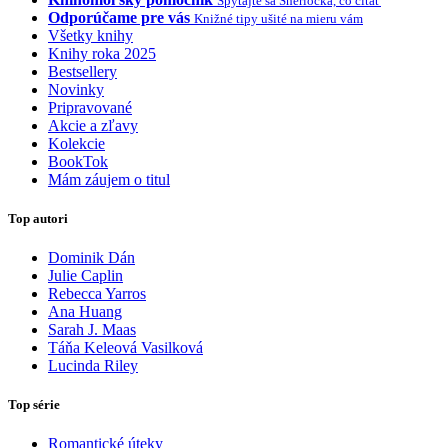
Spýtajte sa Sherlocka, čo čítať
Odporúčame pre vás
Knižné tipy ušité na mieru vám
Všetky knihy
Knihy roka 2025
Bestsellery
Novinky
Pripravované
Akcie a zľavy
Kolekcie
BookTok
Mám záujem o titul
Top autori
Dominik Dán
Julie Caplin
Rebecca Yarros
Ana Huang
Sarah J. Maas
Táňa Keleová Vasilková
Lucinda Riley
Top série
Romantické úteky