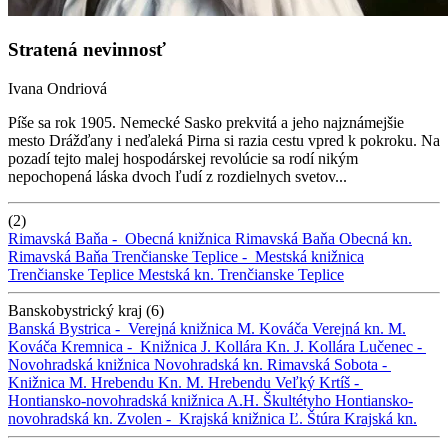
Stratená nevinnosť
Ivana Ondriová
Píše sa rok 1905. Nemecké Sasko prekvitá a jeho najznámejšie
mesto Drážďany i neďaleká Pirna si razia cestu vpred k pokroku. Na
pozadí tejto malej hospodárskej revolúcie sa rodí nikým
nepochopená láska dvoch ľudí z rozdielnych svetov...
(2)
Rimavská Baňa -
Obecná knižnica Rimavská Baňa
Obecná kn.
Rimavská Baňa
Trenčianske Teplice -
Mestská knižnica
Trenčianske Teplice
Mestská kn. Trenčianske Teplice
Banskobystrický kraj (6)
Banská Bystrica -
Verejná knižnica M. Kováča
Verejná kn. M.
Kováča
Kremnica -
Knižnica J. Kollára
Kn. J. Kollára
Lučenec -
Novohradská knižnica
Novohradská kn.
Rimavská Sobota -
Knižnica M. Hrebendu
Kn. M. Hrebendu
Veľký Krtíš -
Hontiansko-novohradská knižnica A.H. Škultétyho
Hontiansko-
novohradská kn.
Zvolen -
Krajská knižnica Ľ. Štúra
Krajská kn.