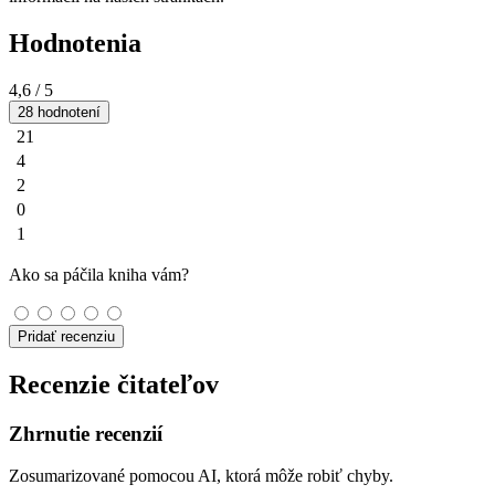
Hodnotenia
4,6
/ 5
28 hodnotení
21
4
2
0
1
Ako sa páčila kniha vám?
Pridať recenziu
Recenzie čitateľov
Zhrnutie recenzií
Zosumarizované pomocou AI, ktorá môže robiť chyby.