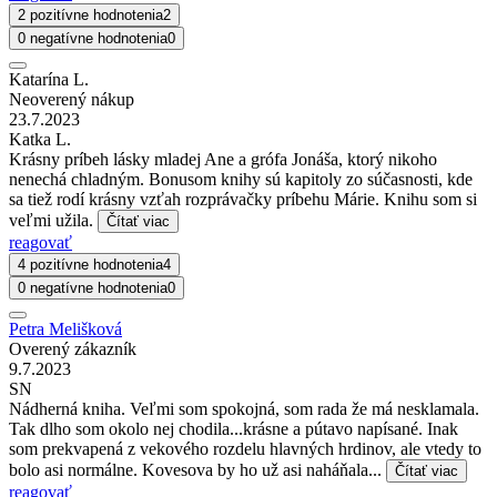
2 pozitívne hodnotenia
2
0 negatívne hodnotenia
0
Katarína L.
Neoverený nákup
23.7.2023
Katka L.
Krásny príbeh lásky mladej Ane a grófa Jonáša, ktorý nikoho
nenechá chladným. Bonusom knihy sú kapitoly zo súčasnosti, kde
sa tiež rodí krásny vzťah rozprávačky príbehu Márie. Knihu som si
veľmi užila.
Čítať viac
reagovať
4 pozitívne hodnotenia
4
0 negatívne hodnotenia
0
Petra Melišková
Overený zákazník
9.7.2023
SN
Nádherná kniha. Veľmi som spokojná, som rada že má nesklamala.
Tak dlho som okolo nej chodila...krásne a pútavo napísané. Inak
som prekvapená z vekového rozdelu hlavných hrdinov, ale vtedy to
bolo asi normálne. Kovesova by ho už asi naháňala...
Čítať viac
reagovať