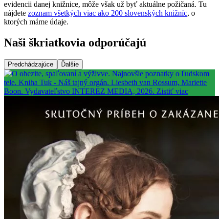
evidencii danej knižnice, môže však už byť aktuálne požičaná. Tu
nájdete
zoznam všetkých viac ako 200 slovenských knižníc
, o
ktorých máme údaje.
Naši škriatkovia odporúčajú
Predchádzajúce
Ďalšie