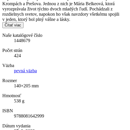
Krompách a Prešova. Jednou z nich je Mária Belkeová, ktorá
vyrozprávala život týchto dvoch mladých ľudí. Pochádzali z
rozdielnych svetov, napokon ho však navzdory všetkému spojili
v jeden, ktorý bol plný vášne a lásky.
Čítať viac
Naše katalógové číslo
1448679
Počet strán
424
Väzba
pevná väzba
Rozmer
140×205 mm
Hmotnosť
538 g
ISBN
9788081642999
Dátum vydania