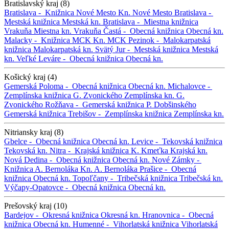
Bratislavský kraj (8)
Bratislava -
Knižnica Nové Mesto
Kn. Nové Mesto
Bratislava -
Mestská knižnica
Mestská kn.
Bratislava -
Miestna knižnica
Vrakuňa
Miestna kn. Vrakuňa
Častá -
Obecná knižnica
Obecná kn.
Malacky -
Knižnica MCK
Kn. MCK
Pezinok -
Malokarpatská
knižnica
Malokarpatská kn.
Svätý Jur -
Mestská knižnica
Mestská
kn.
Veľké Leváre -
Obecná knižnica
Obecná kn.
Košický kraj (4)
Gemerská Poloma -
Obecná knižnica
Obecná kn.
Michalovce -
Zemplínska knižnica G. Zvonického
Zemplínska kn. G.
Zvonického
Rožňava -
Gemerská knižnica P. Dobšinského
Gemerská knižnica
Trebišov -
Zemplínska knižnica
Zemplínska kn.
Nitriansky kraj (8)
Gbelce -
Obecná knižnica
Obecná kn.
Levice -
Tekovská knižnica
Tekovská kn.
Nitra -
Krajská knižnica K. Kmeťka
Krajská kn.
Nová Dedina -
Obecná knižnica
Obecná kn.
Nové Zámky -
Knižnica A. Bernoláka
Kn. A. Bernoláka
Prašice -
Obecná
knižnica
Obecná kn.
Topoľčany -
Tribečská knižnica
Tribečská kn.
Výčapy-Opatovce -
Obecná knižnica
Obecná kn.
Prešovský kraj (10)
Bardejov -
Okresná knižnica
Okresná kn.
Hranovnica -
Obecná
knižnica
Obecná kn.
Humenné -
Vihorlatská knižnica
Vihorlatská