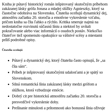
Kniha je pútavý historický román inšpirovaný skutočným príbehom
zakázanej lásky grófa Jonasa a mladej slúžky Agnieszky, ktorý sa
čiastočne odohráva na Slovensku. Čitatelia oceňujú dynamický dej,
atmosféru začiatku 20. storočia a emotívne vykreslenie vzťahu,
pričom kniha sa číta ľahko a rýchlo. Kritika smeruje najmä na
nedostatočne rozvinutú súčasnú líniu a niektorí by uvítali
pokračovanie alebo viac informácií o osudoch postáv. Niekoľko
čitateľov tiež spomenulo opakujúce sa vášnivé scény a miestami
príliš podrobné opisy.
Čitatelia oceňujú
Pútavý a dynamický dej, ktorý čitatelia často opisujú, že „sa
číta sám“.
Príbeh je inšpirovaný skutočnými udalosťami a je spätý so
Slovenskom.
Silná romantická línia zakázanej lásky medzi grófom a
slúžkou, ktorá vzbudzuje emócie.
Dobrý cit pre historickú atmosféru začiatku 20. storočia a
presvedčivé vykreslenie doby.
Prelínanie minulosti a prítomnosti ako bonusná línia oživuje