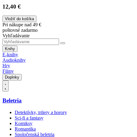
12,40 €
Vložiť do košíka
Pri nákupe nad 49 €
poštovné zadarmo
Vyhľadávanie
Knihy
E-knihy
Audioknihy
Hry
Filmy
Doplnky
Beletria
Detektívky, trilery a horory
Sci-fi a fantasy
Komiksy
Romantika
Spoločenská beletria