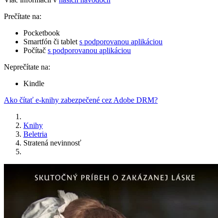
Prečítate na:
Pocketbook
Smartfón či tablet
s podporovanou aplikáciou
Počítač
s podporovanou aplikáciou
Neprečítate na:
Kindle
Ako čítať e-knihy zabezpečené cez Adobe DRM?
Knihy
Beletria
Stratená nevinnosť