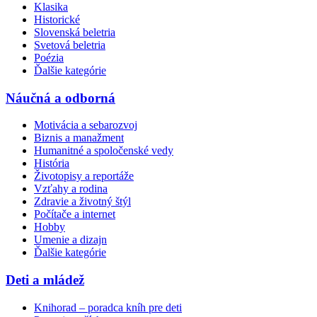
Klasika
Historické
Slovenská beletria
Svetová beletria
Poézia
Ďalšie kategórie
Náučná a odborná
Motivácia a sebarozvoj
Biznis a manažment
Humanitné a spoločenské vedy
História
Životopisy a reportáže
Vzťahy a rodina
Zdravie a životný štýl
Počítače a internet
Hobby
Umenie a dizajn
Ďalšie kategórie
Deti a mládež
Knihorad – poradca kníh pre deti