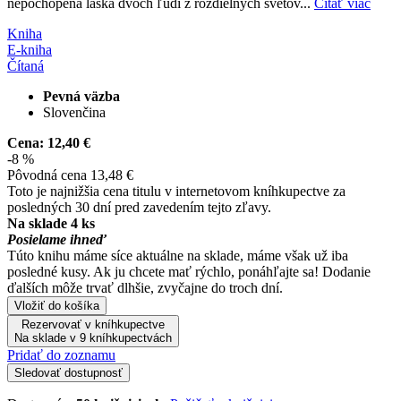
nepochopená láska dvoch ľudí z rozdielnych svetov...
Čítať viac
Kniha
E-kniha
Čítaná
Pevná väzba
Slovenčina
Cena:
12,40 €
-8 %
Pôvodná cena
13,48 €
Toto je najnižšia cena titulu v internetovom kníhkupectve za
posledných 30 dní pred zavedením tejto zľavy.
Na sklade 4 ks
Posielame ihneď
Túto knihu máme síce aktuálne na sklade, máme však už iba
posledné kusy. Ak ju chcete mať rýchlo, ponáhľajte sa! Dodanie
ďalších môže trvať dlhšie, zvyčajne do troch dní.
Vložiť do košíka
Rezervovať v kníhkupectve
Na sklade v 9 kníhkupectvách
Pridať do zoznamu
Sledovať dostupnosť