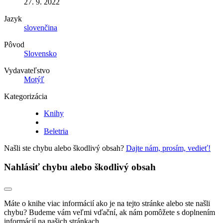
27. 9. 2022
Jazyk
slovenčina
Pôvod
Slovensko
Vydavateľstvo
Motýľ
Kategorizácia
Knihy
Beletria
Našli ste chybu alebo škodlivý obsah?
Dajte nám, prosím, vedieť!
Nahlásiť chybu alebo škodlivý obsah
Máte o knihe viac informácií ako je na tejto stránke alebo ste našli
chybu? Budeme vám veľmi vďační, ak nám pomôžete s doplnením
informácií na našich stránkach.