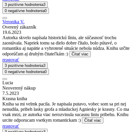
3 pozitívne hodnotenia
3
0 negatívne hodnotenia
0
Veronika V.
Overený zákazník
19.6.2023
Autorka skvelo napísala historickú líniu, ale súčasnosť trochu
zaostávala. Napriek tomu sa dielo dobre čítalo, bolo pútavé, o
romantiku aj napätie a vyhrotené situácie nebola núdza. Knihu určite
odporúčam aj druhým čitateľkám :)
Čítať viac
reagovať
3 pozitívne hodnotenia
3
0 negatívne hodnotenia
0
Lucia
Neoverený nákup
7.5.2023
Krasna kniha
Kniha sa mi velmk pacila. Je napisala putavo, vobec som sa pri nej
nenudila, pribeh lasky grofa a mladuckej Agniesky je krasny. Co ma
vsak mrzi, ze autorka viac nerozvinula sucasnu liniu pribehu. Knihu
urcite odporucam vsetkym romantickam :)
Čítať viac
reagovať
3 pozitívne hodnotenia
3