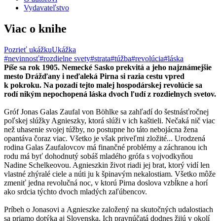
Vydavateľstvo
Viac o knihe
Pozrieť ukážku
Ukážka
#nevinnosť
#rozdielne svety
#strata
#túžba
#revolúcia
#láska
Píše sa rok 1905. Nemecké Sasko prekvitá a jeho najznámejšie
mesto Drážďany i neďaleká Pirna si razia cestu vpred
k pokroku. Na pozadí tejto malej hospodárskej revolúcie sa
rodí nikým nepochopená láska dvoch ľudí z rozdielnych svetov.
Gróf Jonas Galas Zaufal von Böhlke sa zahľadí do šestnásťročnej
poľskej slúžky Agnieszky, ktorá slúži v ich kaštieli. Nečaká nič viac
než uhasenie svojej túžby, no postupne ho táto nebojácna žena
opantáva čoraz viac. Všetko je však priveľmi zložité... Urodzená
rodina Galas Zaufalovcov má finančné problémy a záchranou ich
rodu má byť dohodnutý sobáš mladého grófa s vojvodkyňou
Nadine Schelkeovou. Agnieszkin život riadi jej brat, ktorý vidí len
vlastné zhýralé ciele a núti ju k špinavým nekalostiam. Všetko môže
zmeniť jedna revolučná noc, v ktorú Pirna doslova vzbĺkne a horí
ako srdcia týchto dvoch mladých zaľúbencov.
Príbeh o Jonasovi a Agnieszke založený na skutočných udalostiach
sa priamo dotýka aj Slovenska. Ich pravnúčatá dodnes žijú v okolí