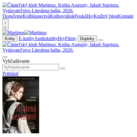
Doručenie
Kníhkupectvá
Knihovrátok
Poukážky
Knižný blog
Kontakt
E-knihy
Audioknihy
Hry
Filmy
Knihy
Doplnky
Vyhľadávanie
Prihlásiť