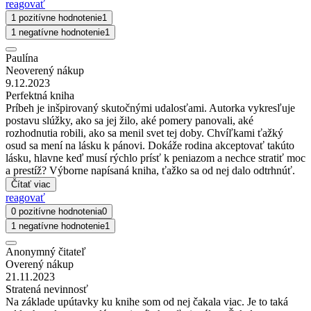
reagovať
1 pozitívne hodnotenie
1
1 negatívne hodnotenie
1
Paulína
Neoverený nákup
9.12.2023
Perfektná kniha
Príbeh je inšpirovaný skutočnými udalosťami. Autorka vykresľuje
postavu slúžky, ako sa jej žilo, aké pomery panovali, aké
rozhodnutia robili, ako sa menil svet tej doby. Chvíľkami ťažký
osud sa mení na lásku k pánovi. Dokáže rodina akceptovať takúto
lásku, hlavne keď musí rýchlo prísť k peniazom a nechce stratiť moc
a prestíž? Výborne napísaná kniha, ťažko sa od nej dalo odtrhnúť.
Čítať viac
reagovať
0 pozitívne hodnotenia
0
1 negatívne hodnotenie
1
Anonymný čitateľ
Overený nákup
21.11.2023
Stratená nevinnosť
Na základe upútavky ku knihe som od nej čakala viac. Je to taká