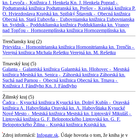
kn.
Levoča -
Knižnica J. Henkela
Kn. J. Henkela
Poprad -
Podtatranská knižnica
Podtatranská kn.
Prešov -
Krajská knižnica P.
O. Hviezdoslava
Krajská kn.
Spišský Štiavnik -
Obecná knižnica
Obecná kn.
Stará Ľubovňa -
Ľubovnianska knižnica
Ľubovnianska
kn.
Svidník -
Podduklianska knižnica
Podduklianska kn.
Vranov
nad Topľou -
Hornozemplínska knižnica
Hornozemplínska kn.
Trenčiansky kraj (2)
Prievidza -
Hornonitrianska knižnica
Hornonitrianska kn.
Trenčín -
Verejná knižnica Michala Rešetku
Verejná kn. M. Rešetku
Trnavský kraj (5)
Galanta -
Galantská knižnica
Galantská kn.
Hlohovec -
Mestská
knižnica
Mestská kn.
Senica -
Záhorská knižnica
Záhorská kn.
Suchá nad Parnou -
Obecná knižnica
Obecná kn.
Trnava -
Knižnica J. Fándlyho
Kn. J. Fándlyho
Žilinský kraj (5)
Čadca -
Kysucká knižnica
Kysucká kn.
Dolný Kubín -
Oravská
knižnica A. Habovštiaka
Oravská kn. A. Habovštiaka
Kysucké
Nové Mesto -
Mestská knižnica
Mestská kn.
Liptovský Mikuláš -
Liptovská knižnica G. F. Belopotockého
Liptovská kn. G. F.
Belopotockého
Žilina -
Krajská knižnica
Krajská kn.
Zdroj informácií:
Infogate.sk
. Údaje hovoria o tom, že kniha je v