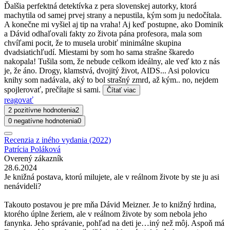
Ďalšia perfektná detektívka z pera slovenskej autorky, ktorá
machytila od samej prvej strany a nepustila, kým som ju nedočítala.
A konečne mi vyšiel aj tip na vraha! Aj keď postupne, ako Dominik
a Dávid odhaľovali fakty zo života pána profesora, mala som
chvíľami pocit, že to musela urobiť minimálne skupina
dvadsiatichľudí. Miestami by som ho sama strašne škaredo
nakopala! Tušila som, že nebude celkom ideálny, ale veď kto z nás
je, že áno. Drogy, klamstvá, dvojitý život, AIDS... Asi polovicu
knihy som nadávala, aký to bol strašný zmrd, až kým.. no, nejdem
spojlerovať, prečítajte si sami.
Čítať viac
reagovať
2 pozitívne hodnotenia
2
0 negatívne hodnotenia
0
Recenzia z iného vydania (2022)
Patrícia Poláková
Overený zákazník
28.6.2024
Je knižná postava, ktorú milujete, ale v reálnom živote by ste ju asi
nenávideli?
Takouto postavou je pre mňa Dávid Meizner. Je to knižný hrdina,
ktorého úplne žeriem, ale v reálnom živote by som nebola jeho
fanynka. Jeho správanie, pohľad na deti je…iný než môj. Aspoň má