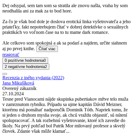
Dej odsypal, sem tam som sa stratila ale znovu našla, vraha by som
neodhalila ani za mak za to bod hore.
Za čo je však bod dole je doslova erotická linka vyšetrovateľa a jeho
priateľky, fakt nepotrebujem čítať v dobrej detektívke o sexuálnych
praktikách vo voľnom čase na to tu mame dark romance.
Ale celkovo som spokojná a ak sa podarí a najdem, určite siahnem
aj po prvej knihe.
Čítať viac
reagovať
0 pozitívne hodnotenia
0
2 negatívne hodnotenia
2
Recenzia z iného vydania (2022)
Jana Mikušíková
Overený zákazník
27.10.2024
Tesne pred Vianocami nájde skupinka pubertiakov mŕtve telo muža
v zamrznutom rybníku. Prípadu sa ujme kapitán Dávid Meizner,
ktorému má pomáhať nadporučík Dominik Tóth. Napriek tomu, že
si jeden o druhom myslia svoje, ak chcú vraždu objasniť, sú nútení
spolupracovať. A tak rozbehnú vyšetrovanie, ktoré ich zavedie do
školy. Na prvý pohľad bol Patrik Mor milovaný profesor a skvelý
človek. Zdanie však môže klamať...