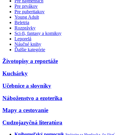
Pre najmenších
Pre prvákov
Pre pubertiakov
Young Adult
Beletria
Rozprávky
Sci-fi, fantasy a komiksy
Leporelá
Náučné knihy
Ďalšie kategórie
Životopisy a reportáže
Kuchárky
Učebnice a slovníky
Náboženstvo a ezoterika
Mapy a cestovanie
Cudzojazyčná literatúra
Knihomoľský pomocník
Spýtajte sa Sherlocka, čo čítať