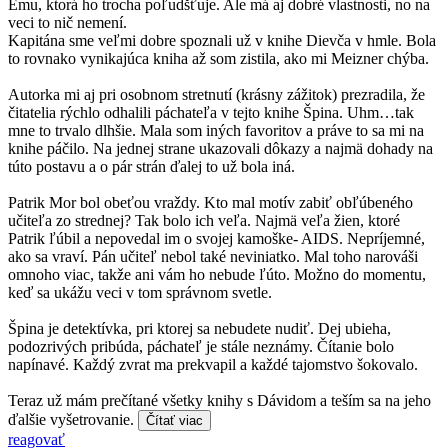
Emu, ktorá ho trocha poľudšťuje. Ale má aj dobré vlastnosti, no na
veci to nič nemení.
Kapitána sme veľmi dobre spoznali už v knihe Dievča v hmle. Bola
to rovnako vynikajúca kniha až som zistila, ako mi Meizner chýba.
Autorka mi aj pri osobnom stretnutí (krásny zážitok) prezradila, že
čitatelia rýchlo odhalili páchateľa v tejto knihe Špina. Uhm…tak
mne to trvalo dlhšie. Mala som iných favoritov a práve to sa mi na
knihe páčilo. Na jednej strane ukazovali dôkazy a najmä dohady na
túto postavu a o pár strán ďalej to už bola iná.
Patrik Mor bol obeťou vraždy. Kto mal motív zabiť obľúbeného
učiteľa zo strednej? Tak bolo ich veľa. Najmä veľa žien, ktoré
Patrik ľúbil a nepovedal im o svojej kamoške- AIDS. Nepríjemné,
ako sa vraví. Pán učiteľ nebol také neviniatko. Mal toho narováši
omnoho viac, takže ani vám ho nebude ľúto. Možno do momentu,
keď sa ukážu veci v tom správnom svetle.
Špina je detektívka, pri ktorej sa nebudete nudiť. Dej ubieha,
podozrivých pribúda, páchateľ je stále neznámy. Čítanie bolo
napínavé. Každý zvrat ma prekvapil a každé tajomstvo šokovalo.
Teraz už mám prečítané všetky knihy s Dávidom a teším sa na jeho
ďalšie vyšetrovanie.
Čítať viac
reagovať