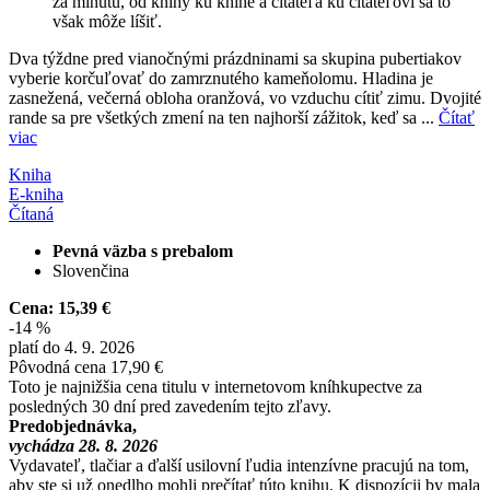
za minútu, od knihy ku knihe a čitateľa ku čitateľovi sa to
však môže líšiť.
Dva týždne pred vianočnými prázdninami sa skupina pubertiakov
vyberie korčuľovať do zamrznutého kameňolomu. Hladina je
zasnežená, večerná obloha oranžová, vo vzduchu cítiť zimu. Dvojité
rande sa pre všetkých zmení na ten najhorší zážitok, keď sa ...
Čítať
viac
Kniha
E-kniha
Čítaná
Pevná väzba s prebalom
Slovenčina
Cena:
15,39 €
-14 %
platí do 4. 9. 2026
Pôvodná cena
17,90 €
Toto je najnižšia cena titulu v internetovom kníhkupectve za
posledných 30 dní pred zavedením tejto zľavy.
Predobjednávka,
vychádza 28. 8. 2026
Vydavateľ, tlačiar a ďalší usilovní ľudia intenzívne pracujú na tom,
aby ste si už onedlho mohli prečítať túto knihu. K dispozícii by mala