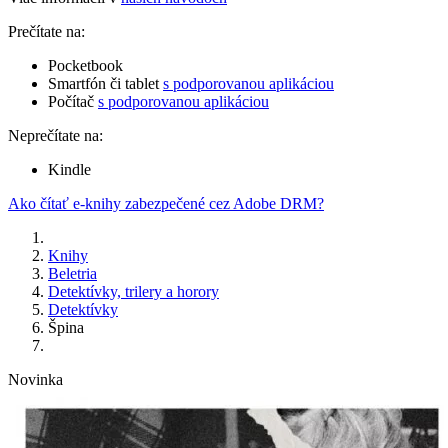
Prečítate na:
Pocketbook
Smartfón či tablet
s podporovanou aplikáciou
Počítač
s podporovanou aplikáciou
Neprečítate na:
Kindle
Ako čítať e-knihy zabezpečené cez Adobe DRM?
Knihy
Beletria
Detektívky, trilery a horory
Detektívky
Špina
Novinka