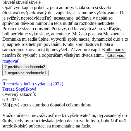
Skvelé skvelé skvelé
Opäť vynikajúci príbeh z pera autorky. Užila som si skvelo
(doslova) vyšperkovaný dej, zápletky, aj samotné vyšetrovanie. Dej
je svižný, nepredvídateľný, nestagnuje, udržiava v napätí so
správnou dávkou humoru a teda nudiť sa rozhodne nebudete.
Prostredie skvelo opísané. Postavy, od hlavných až po vedľajšie,
boli perfektne vykreslené, autentické. Mužská postava Meiznera a
Dominika mi sadla úplne, vytvorili spolu naozaj dynamické duo a to
aj napriek rozdielnym povahám. Knihu som doslova hltala a
samozrejme znova môj tip nevyšiel . Záver prekvapil. Knihe naozaj
nemám čo vytknúť a odporúčam všetkými dvadsiatimi.
Čítať viac
reagovať
2 pozitívne hodnotenia
2
1 negatívne hodnotenie
1
Recenzia z iného vydania (2022)
Tereza Sopúšková
Overený zákazník
6.3.2025
Môj prvý stret s autorkou dopadol celkom dobre.
Vražda učiteľa, nevraživosť medzi vyšetrovateľmi, dej zasadený do
školy, kedy by som trieskala jedno decko za druhým, bohužiaľ naši
stredoškolský pubertaci su momentálne na facku.