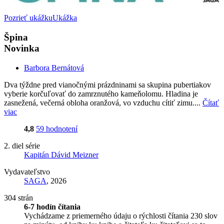
Pozrieť ukážku
Ukážka
Špina
Novinka
Barbora Bernátová
Dva týždne pred vianočnými prázdninami sa skupina pubertiakov
vyberie korčuľovať do zamrznutého kameňolomu. Hladina je
zasnežená, večerná obloha oranžová, vo vzduchu cítiť zimu....
Čítať
viac
4,8
59 hodnotení
2. diel série
Kapitán Dávid Meizner
Vydavateľstvo
SAGA
, 2026
304 strán
6-7 hodín čítania
Vychádzame z priemerného údaju o rýchlosti čítania 230 slov