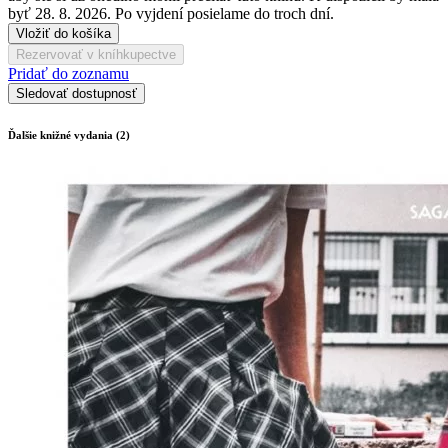
byť 28. 8. 2026. Po vyjdení posielame do troch dní.
Vložiť do košíka
Rezervovať v kníhkupectve
Pridať do zoznamu
Sledovať dostupnosť
Ďalšie knižné vydania (2)