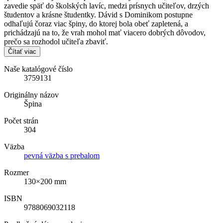
zavedie späť do školských lavíc, medzi prísnych učiteľov, drzých
študentov a krásne študentky. Dávid s Dominikom postupne
odhaľujú čoraz viac špiny, do ktorej bola obeť zapletená, a
prichádzajú na to, že vrah mohol mať viacero dobrých dôvodov,
prečo sa rozhodol učiteľa zbaviť.
Čítať viac
Naše katalógové číslo
3759131
Originálny názov
Špina
Počet strán
304
Väzba
pevná väzba s prebalom
Rozmer
130×200 mm
ISBN
9788069032118