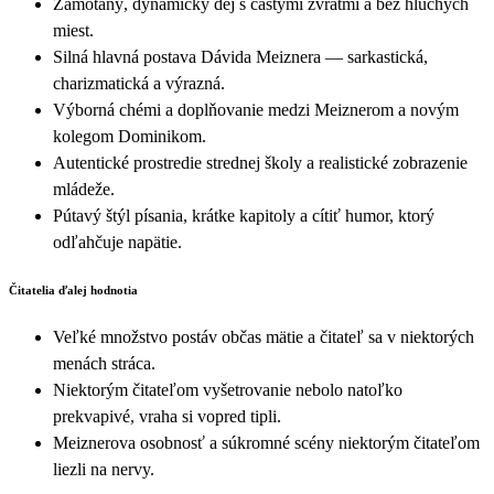
Zamotaný, dynamický dej s častými zvratmi a bez hluchých
miest.
Silná hlavná postava Dávida Meiznera — sarkastická,
charizmatická a výrazná.
Výborná chémi a doplňovanie medzi Meiznerom a novým
kolegom Dominikom.
Autentické prostredie strednej školy a realistické zobrazenie
mládeže.
Pútavý štýl písania, krátke kapitoly a cítiť humor, ktorý
odľahčuje napätie.
Čitatelia ďalej hodnotia
Veľké množstvo postáv občas mätie a čitateľ sa v niektorých
menách stráca.
Niektorým čitateľom vyšetrovanie nebolo natoľko
prekvapivé, vraha si vopred tipli.
Meiznerova osobnosť a súkromné scény niektorým čitateľom
liezli na nervy.