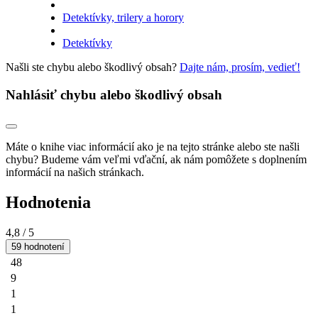
Detektívky, trilery a horory
Detektívky
Našli ste chybu alebo škodlivý obsah?
Dajte nám, prosím, vedieť!
Nahlásiť chybu alebo škodlivý obsah
Máte o knihe viac informácií ako je na tejto stránke alebo ste našli
chybu? Budeme vám veľmi vďační, ak nám pomôžete s doplnením
informácií na našich stránkach.
Hodnotenia
4,8
/ 5
59 hodnotení
48
9
1
1