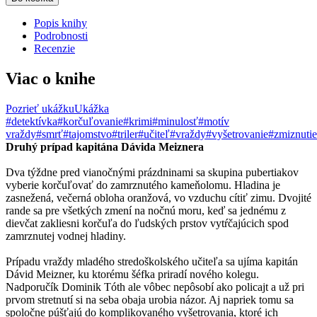
Popis knihy
Podrobnosti
Recenzie
Viac o knihe
Pozrieť ukážku
Ukážka
#detektívka
#korčuľovanie
#krimi
#minulosť
#motív
vraždy
#smrť
#tajomstvo
#triler
#učiteľ
#vraždy
#vyšetrovanie
#zmiznutie
Druhý prípad kapitána Dávida Meiznera
Dva týždne pred vianočnými prázdninami sa skupina pubertiakov
vyberie korčuľovať do zamrznutého kameňolomu. Hladina je
zasnežená, večerná obloha oranžová, vo vzduchu cítiť zimu. Dvojité
rande sa pre všetkých zmení na nočnú moru, keď sa jednému z
dievčat zakliesni korčuľa do ľudských prstov vytŕčajúcich spod
zamrznutej vodnej hladiny.
Prípadu vraždy mladého stredoškolského učiteľa sa ujíma kapitán
Dávid Meizner, ku ktorému šéfka priradí nového kolegu.
Nadporučík Dominik Tóth ale vôbec nepôsobí ako policajt a už pri
prvom stretnutí si na seba obaja urobia názor. Aj napriek tomu sa
spoločne púšťajú do komplikovaného vyšetrovania, ktoré ich