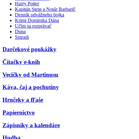
Harry Potter
Kapitán Stein a Notár Barbarič
Denník odvážneho bojka
Krimi Dominika Dána
Učím sa rozprávať
Duna
Smradi
Darčekové poukážky
Čítačky e-kníh
Vecičky od Martinusu
Káva, čaj a pochutiny
Hrnčeky a fľaše
Papiernictvo
Zápisníky a kalendáre
Hudba