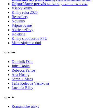
Odporúčame pre vás
Knižné tipy ušité na mieru vám
Všetky knihy
Knihy roka 2025
Bestsellery
Novinky
Pripravované
Akcie a zľavy
Kolekcie
Knihy s podporou FPU
Mám záujem o titul
Top autori
Dominik Dán
Julie Caplin
Rebecca Yarros
Ana Huang
Sarah J. Maas
Táňa Keleová Vasilková
Lucinda Riley
Top série
Romantické úteky