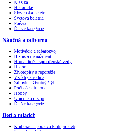
Klasika
Historické
Slovenská beletria
Svetová beletria
Poézia
Ďalšie kategórie
Náučná a odborná
Motivácia a sebarozvoj
Biznis a manažment
Humanitné a spoločenské vedy
História
Životopisy a reportáže
Vzťahy a rodina
Zdravie a životný štýl
Počítače a internet
Hobby
Umenie a dizajn
Ďalšie kategórie
Deti a mládež
Knihorad – poradca kníh pre deti