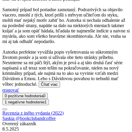
Samotný prípad bol poriadne zamotaný. Podozrivých sa objavilo
viacero, mnohí z tých, ktorí prišli s mŕtvym učiteľom do styku,
mohli mať nejaký motív zabiť ho. Autorka si nechala odhalenie až
na posledné strany, napätie sa dalo na niektorých miestach takmer
krájať a ja som opäť hádala, hľadala tie najmenšie indície a naivne si
myslela, ako som všetko bravúrne skombinovala. Ale nie, vraha sa
mi aj tak odhaliť nepodarilo.
Autorka perfektne vyvážila popis vyšetrovania so súkromným
životom postáv a ja som si užívala obe tieto stránky príbehu.
Nesmierne sa mi páči štýl, akým je prvá a aj táto druhá časť série
napísaná a už teraz som teším na pokračovanie, nielen na nový
kriminálny prípad, ale najmä na to ako sa vyvinie vzťah medzi
Dávidom a Emou. Lebo s Dávidovou povahou to nebudú mať
vôbec jednoduché.
Čítať viac
reagovať
0 pozitívne hodnotenia
0
1 negatívne hodnotenie
1
Recenzia z iného vydania (2022)
Saskia @bookclubandcoffee
Overený zákazník
8.5.2025