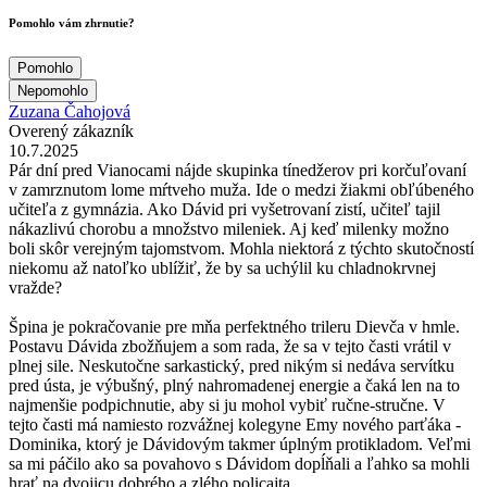
Pomohlo vám zhrnutie?
Pomohlo
Nepomohlo
Zuzana Čahojová
Overený zákazník
10.7.2025
Pár dní pred Vianocami nájde skupinka tínedžerov pri korčuľovaní
v zamrznutom lome mŕtveho muža. Ide o medzi žiakmi obľúbeného
učiteľa z gymnázia. Ako Dávid pri vyšetrovaní zistí, učiteľ tajil
nákazlivú chorobu a množstvo mileniek. Aj keď milenky možno
boli skôr verejným tajomstvom. Mohla niektorá z týchto skutočností
niekomu až natoľko ublížiť, že by sa uchýlil ku chladnokrvnej
vražde?
Špina je pokračovanie pre mňa perfektného trileru Dievča v hmle.
Postavu Dávida zbožňujem a som rada, že sa v tejto časti vrátil v
plnej sile. Neskutočne sarkastický, pred nikým si nedáva servítku
pred ústa, je výbušný, plný nahromadenej energie a čaká len na to
najmenšie podpichnutie, aby si ju mohol vybiť ručne-stručne. V
tejto časti má namiesto rozvážnej kolegyne Emy nového parťáka -
Dominika, ktorý je Dávidovým takmer úplným protikladom. Veľmi
sa mi páčilo ako sa povahovo s Dávidom dopĺňali a ľahko sa mohli
hrať na dvojicu dobrého a zlého policajta.