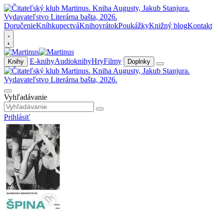
Doručenie
Kníhkupectvá
Knihovrátok
Poukážky
Knižný blog
Kontakt
E-knihy
Audioknihy
Hry
Filmy
Knihy
Doplnky
Vyhľadávanie
Prihlásiť