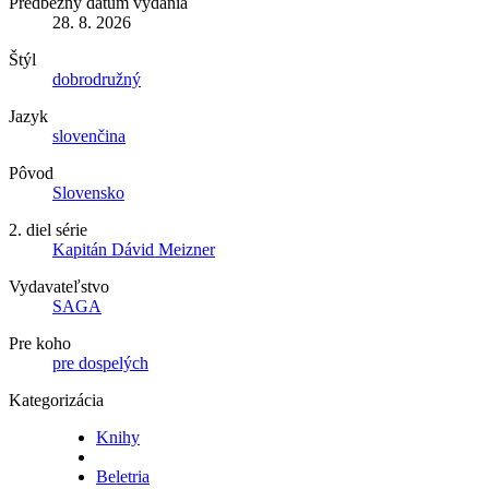
Predbežný dátum vydania
28. 8. 2026
Štýl
dobrodružný
Jazyk
slovenčina
Pôvod
Slovensko
2. diel série
Kapitán Dávid Meizner
Vydavateľstvo
SAGA
Pre koho
pre dospelých
Kategorizácia
Knihy
Beletria