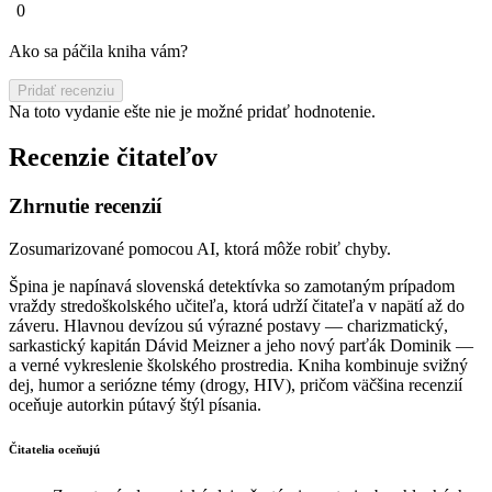
0
Ako sa páčila kniha vám?
Pridať recenziu
Na toto vydanie ešte nie je možné pridať hodnotenie.
Recenzie čitateľov
Zhrnutie recenzií
Zosumarizované pomocou AI, ktorá môže robiť chyby.
Špina je napínavá slovenská detektívka so zamotaným prípadom
vraždy stredoškolského učiteľa, ktorá udrží čitateľa v napätí až do
záveru. Hlavnou devízou sú výrazné postavy — charizmatický,
sarkastický kapitán Dávid Meizner a jeho nový parťák Dominik —
a verné vykreslenie školského prostredia. Kniha kombinuje svižný
dej, humor a seriózne témy (drogy, HIV), pričom väčšina recenzií
oceňuje autorkin pútavý štýl písania.
Čitatelia oceňujú