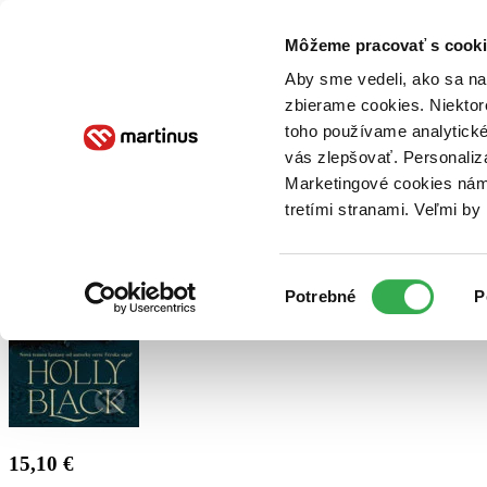
Doručenie
Kníhkupectvá
Knihovrátok
Poukážky
Knižný blog
Kontakt
Môžeme pracovať s cooki
Aby sme vedeli, ako sa na 
zbierame cookies. Niektor
E-knihy
Audioknihy
Hry
Filmy
Knihy
Doplnky
toho používame analytické
vás zlepšovať. Personaliz
Vyhľadávanie
Marketingové cookies nám 
tretími stranami. Veľmi b
Prihlásiť
Výber
Potrebné
P
súhlasu
15,10 €