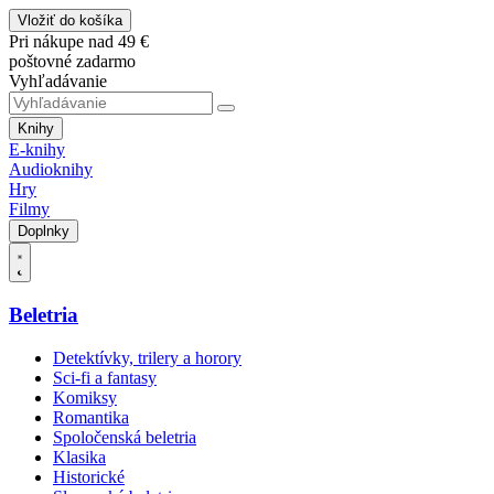
Vložiť do košíka
Pri nákupe nad 49 €
poštovné zadarmo
Vyhľadávanie
Knihy
E-knihy
Audioknihy
Hry
Filmy
Doplnky
Beletria
Detektívky, trilery a horory
Sci-fi a fantasy
Komiksy
Romantika
Spoločenská beletria
Klasika
Historické