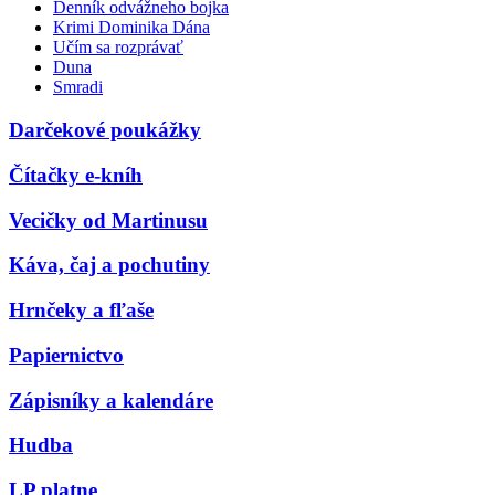
Denník odvážneho bojka
Krimi Dominika Dána
Učím sa rozprávať
Duna
Smradi
Darčekové poukážky
Čítačky e-kníh
Vecičky od Martinusu
Káva, čaj a pochutiny
Hrnčeky a fľaše
Papiernictvo
Zápisníky a kalendáre
Hudba
LP platne