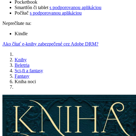
Pocketbook
Smartfón či tablet
s podporovanou aplikáciou
Počítač
s podporovanou aplikáciou
Neprečítate na:
Kindle
Ako čítať e-knihy zabezpečené cez Adobe DRM?
Knihy
Beletria
Sci-fi a fantasy
Fantasy
Kniha noci