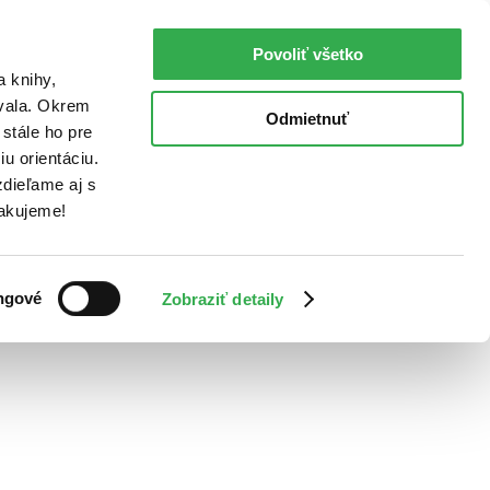
Povoliť všetko
a knihy,
ovala. Okrem
Odmietnuť
stále ho pre
u orientáciu.
dieľame aj s
Ďakujeme!
ngové
Zobraziť detaily