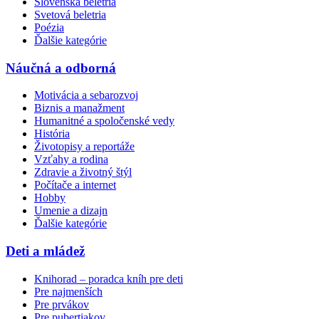
Slovenská beletria
Svetová beletria
Poézia
Ďalšie kategórie
Náučná a odborná
Motivácia a sebarozvoj
Biznis a manažment
Humanitné a spoločenské vedy
História
Životopisy a reportáže
Vzťahy a rodina
Zdravie a životný štýl
Počítače a internet
Hobby
Umenie a dizajn
Ďalšie kategórie
Deti a mládež
Knihorad – poradca kníh pre deti
Pre najmenších
Pre prvákov
Pre pubertiakov