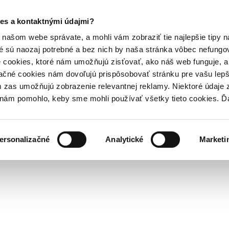
es a kontaktnými údajmi?
našom webe správate, a mohli vám zobraziť tie najlepšie tipy n
é sú naozaj potrebné a bez nich by naša stránka vôbec nefung
 cookies, ktoré nám umožňujú zisťovať, ako náš web funguje, a 
ačné cookies nám dovoľujú prispôsobovať stránku pre vašu lepši
zas umožňujú zobrazenie relevantnej reklamy. Niektoré údaje z
y nám pomohlo, keby sme mohli používať všetky tieto cookies. 
ersonalizačné
Analytické
Marketi