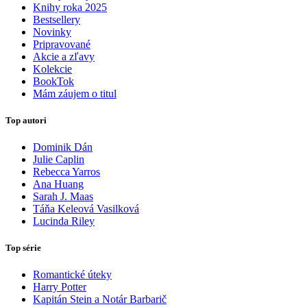
Knihy roka 2025
Bestsellery
Novinky
Pripravované
Akcie a zľavy
Kolekcie
BookTok
Mám záujem o titul
Top autori
Dominik Dán
Julie Caplin
Rebecca Yarros
Ana Huang
Sarah J. Maas
Táňa Keleová Vasilková
Lucinda Riley
Top série
Romantické úteky
Harry Potter
Kapitán Stein a Notár Barbarič