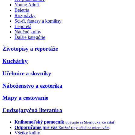
Young Adult
Beletria
Rozprávky
Sci-fi, fantasy a komiksy
Leporelá
Náučné knihy
Ďalšie kategórie
Životopisy a reportáže
Kuchárky
Učebnice a slovníky
Náboženstvo a ezoterika
Mapy a cestovanie
Cudzojazyčná literatúra
Knihomoľský pomocník
Spýtajte sa Sherlocka, čo čítať
Odporúčame pre vás
Knižné tipy ušité na mieru vám
Všetky knihy