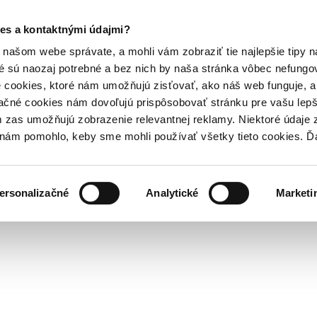
es a kontaktnými údajmi?
našom webe správate, a mohli vám zobraziť tie najlepšie tipy n
é sú naozaj potrebné a bez nich by naša stránka vôbec nefung
 cookies, ktoré nám umožňujú zisťovať, ako náš web funguje, a 
ačné cookies nám dovoľujú prispôsobovať stránku pre vašu lepši
zas umožňujú zobrazenie relevantnej reklamy. Niektoré údaje z
y nám pomohlo, keby sme mohli používať všetky tieto cookies. 
ersonalizačné
Analytické
Marketi