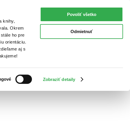
Povoliť všetko
a knihy,
ovala. Okrem
Odmietnuť
stále ho pre
u orientáciu.
dieľame aj s
Ďakujeme!
ngové
Zobraziť detaily