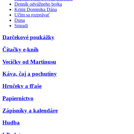
Denník odvážneho bojka
Krimi Dominika Dána
Učím sa rozprávať
Duna
Smradi
Darčekové poukážky
Čítačky e-kníh
Vecičky od Martinusu
Káva, čaj a pochutiny
Hrnčeky a fľaše
Papiernictvo
Zápisníky a kalendáre
Hudba