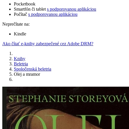
Pocketbook
Smartfón či tablet
s podporovanou aplikáciou
Počítač
s podporovanou aplikáciou
Neprečítate na:
Kindle
Ako čítať e-knihy zabezpečené cez Adobe DRM?
Knihy
Beletria
Spoločenská beletria
Olej a mramor