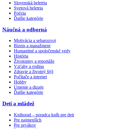
Slovenská beletria
Svetová beletria
Poézia
Ďalšie kategórie
Náučná a odborná
Motivácia a sebarozvoj
Biznis a manažment
Humanitné a spoločenské vedy
História
Životopisy a reportáže
Vzťahy a rodina
Zdravie a životný štýl
Počítače a internet
Hobby
Umenie a dizajn
Ďalšie kategórie
Deti a mládež
Knihorad – poradca kníh pre deti
Pre najmenších
Pre prvákov