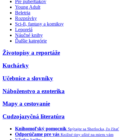
Pre pubertiakov
Young Adult
Beletria
Rozprávky
Sci-fi, fantasy a komiksy
Leporelá
Náučné knihy
Ďalšie kategórie
Životopisy a reportáže
Kuchárky
Učebnice a slovníky
Náboženstvo a ezoterika
Mapy a cestovanie
Cudzojazyčná literatúra
Knihomoľský pomocník
Spýtajte sa Sherlocka, čo čítať
Odporúčame pre vás
Knižné tipy ušité na mieru vám
Všetky knihy