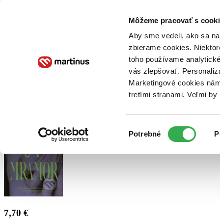
Doručenie
Kníhkupectvá
Knihovrátok
Poukážky
Knižný blog
Kontakt
Môžeme pracovať s cooki
Aby sme vedeli, ako sa na 
zbierame cookies. Niektor
E-knihy
Audioknihy
Hry
Filmy
Knihy
Doplnky
toho používame analytické
vás zlepšovať. Personaliz
Vyhľadávanie
Marketingové cookies nám 
tretími stranami. Veľmi b
Prihlásiť
Výber
Potrebné
P
súhlasu
7,70 €