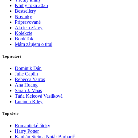
Knihy roka 2025
Bestsellery
Novinky
Pripravované
Akcie a zľavy
Kolekcie
BookTok
Mám záujem o titul
Top autori
Dominik Dán
Julie Caplin
Rebecca Yarros
Ana Huang
Sarah J. Maas
Táňa Keleová Vasilková
Lucinda Riley
Top série
Romantické úteky
Harry Potter
Kapitán Stein a Notár Barbarič