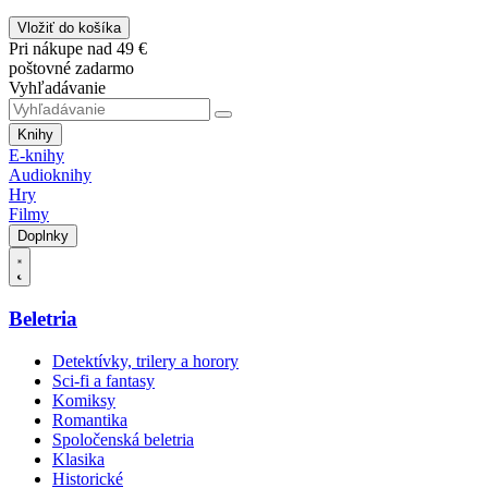
Vložiť do košíka
Pri nákupe nad 49 €
poštovné zadarmo
Vyhľadávanie
Knihy
E-knihy
Audioknihy
Hry
Filmy
Doplnky
Beletria
Detektívky, trilery a horory
Sci-fi a fantasy
Komiksy
Romantika
Spoločenská beletria
Klasika
Historické