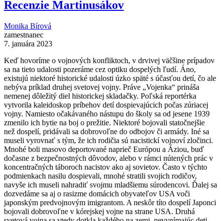
Recenzie Martinusákov
Monika Bírová
zamestnanec
7. januára 2023
Keď hovoríme o vojnových konfliktoch, v drvivej väčšine prípadov
sa na tieto udalosti pozeráme cez optiku dospelých ľudí. Áno,
existujú niektoré historické udalosti úzko späté s účasťou detí, čo ale
nebýva príklad druhej svetovej vojny. Práve „Vojenka“ prináša
nemenej dôležitý diel historickej skladačky. Poľská reportérka
vytvorila kaleidoskop príbehov detí dospievajúcich počas zúriacej
vojny. Namiesto očakávaného nástupu do školy sa od jesene 1939
zmenilo ich bytie na boj o prežitie. Niektoré bojovali statočnejšie
než dospelí, pridávali sa dobrovoľne do odbojov či armády. Iné sa
museli vyrovnať s tým, že ich rodičia sú nacistickí vojnoví zločinci.
Mnohé boli masovo deportované naprieč Európou a Áziou, buď
dočasne z bezpečnostných dôvodov, alebo v rámci nútených prác v
koncentračných táboroch nacistov ako aj sovietov. Často v týchto
podmienkach nasilu dospievali, mnohé stratili svojich rodičov,
navyše ich museli nahradiť svojmu mladšiemu súrodencovi. Ďalej sa
dozvedáme sa aj o rasizme domácich obyvateľov USA voči
japonským predvojnovým imigrantom. A neskôr títo dospelí Japonci
bojovali dobrovoľne v kórejskej vojne na strane USA. Druhá
svetová vojna sa vtedy dotkla každého na zemi, nevynímajúc deti.