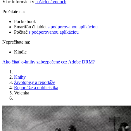
Viac informácií v
našich návodoch
Prečítate na:
Pocketbook
Smartfón či tablet
s podporovanou aplikáciou
Počítač
s podporovanou aplikáciou
Neprečítate na:
Kindle
Ako čítať e-knihy zabezpečené cez Adobe DRM?
Knihy
Životopisy a reportáže
Reportáže a publicistika
Vojenka