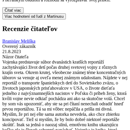
Čítať viac
Viac hodnotení od ľudí z Martinusu
Recenzie čitateľov
Branislav Meliška
Overený zákazník
21.8.2023
Názor čitateľa
Vojenka predstavuje súbor dvanástich kratších reportáží
zachytávajúci život detí počas druhej svetovej vojny z rôznych
krajín sveta. Okrem krutej, všeobecne známej téme koncentračných
táborov sa venuje aj oveľa menej známym udalostiam. Nájdete v nej
reportáž o transporte španielskych detí do Sovietskeho zväzu, o
životoch japonských prisťahovalcov v USA, o živote dieťaťa
jedného z najvýznamnejších nacistov v Poľsku či príbeh ženy, ktorá
kvôli vojne nevie odkiaľ pochádza ani ako sa skutočne volá. Chcel
by som vás upozorniť, aby ste sa pri čítaní nenechali odradiť hneď
prvou reportážou. Tá sa mi vôbec nepáčila a prišla mi divná.
Myslím, že pri nej ešte sama autorka nevedela, ako chce zbierku
koncipovať. Tiež si myslím, že by bolo dobré niektoré reportáže
skrátiť. Inak sa jedná o naozaj silnú, emotívnu knihu ukazujúcu
koľko zla je človek schopný napáchať. Vojenka je kniha, ktorá