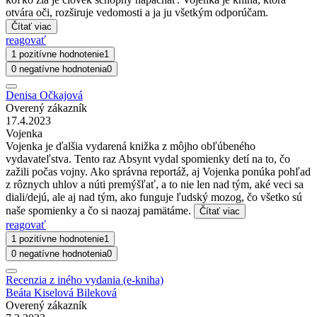
otvára oči, rozširuje vedomosti a ja ju všetkým odporúčam.
Čítať viac
reagovať
1 pozitívne hodnotenie
1
0 negatívne hodnotenia
0
Denisa Očkajová
Overený zákazník
17.4.2023
Vojenka
Vojenka je ďalšia vydarená knižka z môjho obľúbeného
vydavateľstva. Tento raz Absynt vydal spomienky detí na to, čo
zažili počas vojny. Ako správna reportáž, aj Vojenka ponúka pohľad
z rôznych uhlov a núti premýšľať, a to nie len nad tým, aké veci sa
diali/dejú, ale aj nad tým, ako funguje ľudský mozog, čo všetko sú
naše spomienky a čo si naozaj pamätáme.
Čítať viac
reagovať
1 pozitívne hodnotenie
1
0 negatívne hodnotenia
0
Recenzia z iného vydania (e-kniha)
Beáta Kiselová Bileková
Overený zákazník