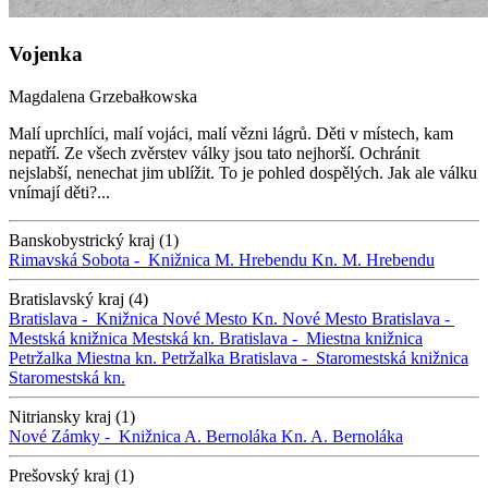
Vojenka
Magdalena Grzebałkowska
Malí uprchlíci, malí vojáci, malí vězni lágrů. Děti v místech, kam
nepatří. Ze všech zvěrstev války jsou tato nejhorší. Ochránit
nejslabší, nenechat jim ublížit. To je pohled dospělých. Jak ale válku
vnímají děti?...
Banskobystrický kraj (1)
Rimavská Sobota -
Knižnica M. Hrebendu
Kn. M. Hrebendu
Bratislavský kraj (4)
Bratislava -
Knižnica Nové Mesto
Kn. Nové Mesto
Bratislava -
Mestská knižnica
Mestská kn.
Bratislava -
Miestna knižnica
Petržalka
Miestna kn. Petržalka
Bratislava -
Staromestská knižnica
Staromestská kn.
Nitriansky kraj (1)
Nové Zámky -
Knižnica A. Bernoláka
Kn. A. Bernoláka
Prešovský kraj (1)