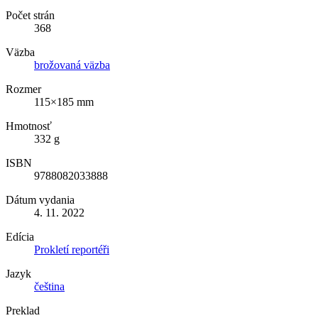
Počet strán
368
Väzba
brožovaná väzba
Rozmer
115×185 mm
Hmotnosť
332 g
ISBN
9788082033888
Dátum vydania
4. 11. 2022
Edícia
Prokletí reportéři
Jazyk
čeština
Preklad