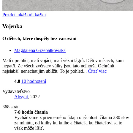
Pozrieť ukážku
Ukážka
Vojenka
O dětech, které dospěly bez varování
Magdalena Grzebałkowska
Malí uprchlíci, malí vojáci, malí vězni lágrů. Děti v místech, kam
nepatří. Ze všech zvěrstev války jsou tato nejhorší. Ochránit
nejslabší, nenechat jim ublížit. To je pohled...
Čítať viac
4,8
10 hodnotení
Vydavateľstvo
Absynt
, 2022
368 strán
7-8 hodín čítania
Vychádzame z priemerného údaju o rýchlosti čítania 230 slov
za minútu, od knihy ku knihe a čitateľa ku čitateľovi sa to
však môže líšiť.