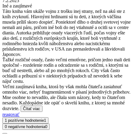
7.2.2023
Iné a zaujímavé
Táto kniha vám ukáže vojnu z trošku inej strany, než na akú ste z
kníh zvyknutí. Hlavnými hrdinami sú tu deti, z ktorých väčšina
musela príliš skoro dospieť. Poniektoré dlho o druhej svetovej vojne
nemali ani páru, pričom iné boli do nej vtiahnuté a ocitli sa v centre
diania. Autorka približuje osudy viacerých ľudí, počas vojny ešte
ako detí, z rozličných európskych krajín, ktoré boli vytrhnuté z
rodinného hniezda kvôli náboženstvu alebo nacistickému
príslušenstvu ich rodičov, v USA zas prenasledovali a likvidovali
Japoncov.
Ťažké rozličné osudy, často veľmi emotívne, pričom jedno mali deti
spoločné - rozdelenie rodín a odcudzenie sa s rodičmi, s ktorými sa
buď už nestretli, alebo až po mnohých rokoch. City však často
ochladli a príbuzní si v niektorých prípadoch už nevedeli k sebe
nájsť cestu.
Veľmi zaujímavá kniha, ktorá by však mohla čitateľa zasiahnuť
omnoho viac, nebyť fragmentárnosti v písaní jednotlivých príbehov.
Mne osobne to nevadilo, ale čítala som názory, kedy to čitateľom
nesadlo. Každopádne ide opäť o skvelú knihu, z ktorej sa mnohé
dozviete.
Čítať viac
reagovať
1 pozitívne hodnotenie
1
0 negatívne hodnotenia
0