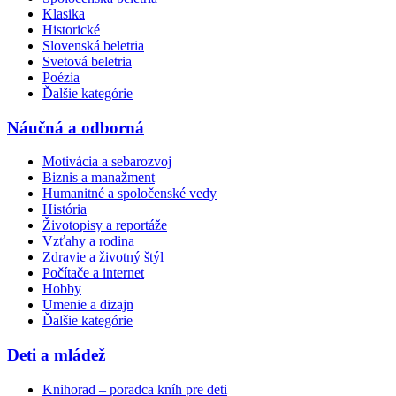
Klasika
Historické
Slovenská beletria
Svetová beletria
Poézia
Ďalšie kategórie
Náučná a odborná
Motivácia a sebarozvoj
Biznis a manažment
Humanitné a spoločenské vedy
História
Životopisy a reportáže
Vzťahy a rodina
Zdravie a životný štýl
Počítače a internet
Hobby
Umenie a dizajn
Ďalšie kategórie
Deti a mládež
Knihorad – poradca kníh pre deti