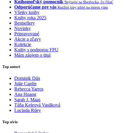
Knihomoľský pomocník
Spýtajte sa Sherlocka, čo čítať
Odporúčame pre vás
Knižné tipy ušité na mieru vám
Všetky knihy
Knihy roka 2025
Bestsellery
Novinky
Pripravované
Akcie a zľavy
Kolekcie
Knihy s podporou FPU
Mám záujem o titul
Top autori
Dominik Dán
Julie Caplin
Rebecca Yarros
Ana Huang
Sarah J. Maas
Táňa Keleová Vasilková
Lucinda Riley
Top série