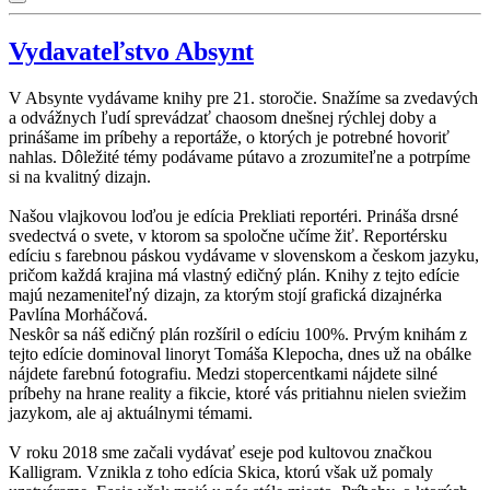
Vydavateľstvo Absynt
V Absynte vydávame knihy pre 21. storočie. Snažíme sa zvedavých
a odvážnych ľudí sprevádzať chaosom dnešnej rýchlej doby a
prinášame im príbehy a reportáže, o ktorých je potrebné hovoriť
nahlas. Dôležité témy podávame pútavo a zrozumiteľne a potrpíme
si na kvalitný dizajn.
Našou vlajkovou loďou je edícia Prekliati reportéri. Prináša drsné
svedectvá o svete, v ktorom sa spoločne učíme žiť. Reportérsku
edíciu s farebnou páskou vydávame v slovenskom a českom jazyku,
pričom každá krajina má vlastný edičný plán. Knihy z tejto edície
majú nezameniteľný dizajn, za ktorým stojí grafická dizajnérka
Pavlína Morháčová.
Neskôr sa náš edičný plán rozšíril o edíciu 100%. Prvým knihám z
tejto edície dominoval linoryt Tomáša Klepocha, dnes už na obálke
nájdete farebnú fotografiu. Medzi stopercentkami nájdete silné
príbehy na hrane reality a fikcie, ktoré vás pritiahnu nielen sviežim
jazykom, ale aj aktuálnymi témami.
V roku 2018 sme začali vydávať eseje pod kultovou značkou
Kalligram. Vznikla z toho edícia Skica, ktorú však už pomaly