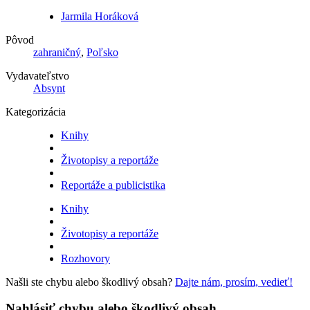
Jarmila Horáková
Pôvod
zahraničný
,
Poľsko
Vydavateľstvo
Absynt
Kategorizácia
Knihy
Životopisy a reportáže
Reportáže a publicistika
Knihy
Životopisy a reportáže
Rozhovory
Našli ste chybu alebo škodlivý obsah?
Dajte nám, prosím, vedieť!
Nahlásiť chybu alebo škodlivý obsah