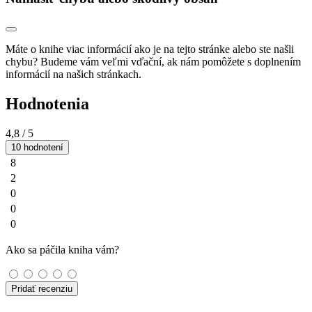
Máte o knihe viac informácií ako je na tejto stránke alebo ste našli
chybu? Budeme vám veľmi vďační, ak nám pomôžete s doplnením
informácií na našich stránkach.
Hodnotenia
4,8
/ 5
10 hodnotení
8
2
0
0
0
Ako sa páčila kniha vám?
Pridať recenziu