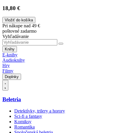
18,80 €
Vložiť do košíka
Pri nákupe nad 49 €
poštovné zadarmo
Vyhľadávanie
Knihy
E-knihy
Audioknihy
Hry
Filmy
Doplnky
Beletria
Detektívky, trilery a horory
Sci-fi a fantasy
Komiksy
Romantika
Spoločenská beletria