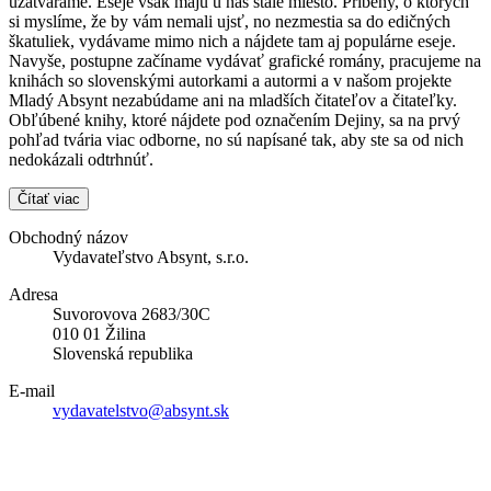
uzatvárame. Eseje však majú u nás stále miesto. Príbehy, o ktorých
si myslíme, že by vám nemali ujsť, no nezmestia sa do edičných
škatuliek, vydávame mimo nich a nájdete tam aj populárne eseje.
Navyše, postupne začíname vydávať grafické romány, pracujeme na
knihách so slovenskými autorkami a autormi a v našom projekte
Mladý Absynt nezabúdame ani na mladších čitateľov a čitateľky.
Obľúbené knihy, ktoré nájdete pod označením Dejiny, sa na prvý
pohľad tvária viac odborne, no sú napísané tak, aby ste sa od nich
nedokázali odtrhnúť.
Čítať viac
Obchodný názov
Vydavateľstvo Absynt, s.r.o.
Adresa
Suvorovova 2683/30C
010 01 Žilina
Slovenská republika
E-mail
vydavatelstvo@absynt.sk