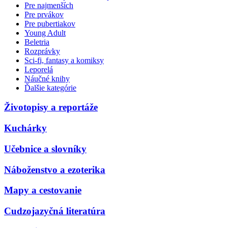
Pre najmenších
Pre prvákov
Pre pubertiakov
Young Adult
Beletria
Rozprávky
Sci-fi, fantasy a komiksy
Leporelá
Náučné knihy
Ďalšie kategórie
Životopisy a reportáže
Kuchárky
Učebnice a slovníky
Náboženstvo a ezoterika
Mapy a cestovanie
Cudzojazyčná literatúra