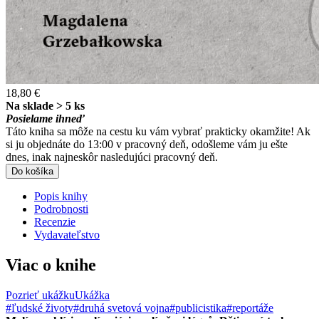
18,80 €
Na sklade > 5 ks
Posielame ihneď
Táto kniha sa môže na cestu ku vám vybrať prakticky okamžite! Ak
si ju objednáte do 13:00 v pracovný deň, odošleme vám ju ešte
dnes, inak najneskôr nasledujúci pracovný deň.
Do košíka
Popis knihy
Podrobnosti
Recenzie
Vydavateľstvo
Viac o knihe
Pozrieť ukážku
Ukážka
#ľudské životy
#druhá svetová vojna
#publicistika
#reportáže