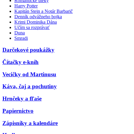
Romantické úteky
Harry Potter
Kapitán Stein a Notár Barbarič
Denník odvážneho bojka
Krimi Dominika Dána
Učím sa rozprávať
Duna
Smradi
Darčekové poukážky
Čítačky e-kníh
Vecičky od Martinusu
Káva, čaj a pochutiny
Hrnčeky a fľaše
Papiernictvo
Zápisníky a kalendáre