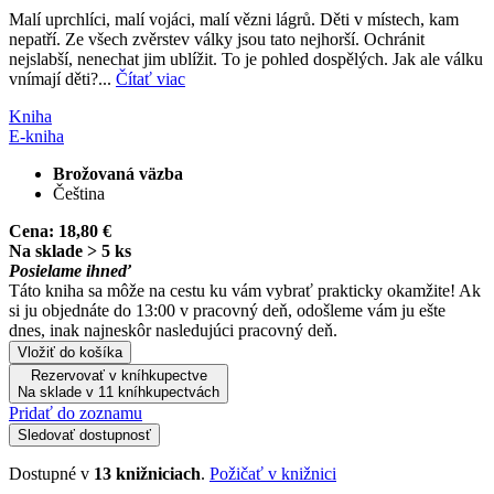
Malí uprchlíci, malí vojáci, malí vězni lágrů. Děti v místech, kam
nepatří. Ze všech zvěrstev války jsou tato nejhorší. Ochránit
nejslabší, nenechat jim ublížit. To je pohled dospělých. Jak ale válku
vnímají děti?...
Čítať viac
Kniha
E-kniha
Brožovaná väzba
Čeština
Cena:
18,80 €
Na sklade > 5 ks
Posielame ihneď
Táto kniha sa môže na cestu ku vám vybrať prakticky okamžite! Ak
si ju objednáte do 13:00 v pracovný deň, odošleme vám ju ešte
dnes, inak najneskôr nasledujúci pracovný deň.
Vložiť do košíka
Rezervovať v kníhkupectve
Na sklade v 11 kníhkupectvách
Pridať do zoznamu
Sledovať dostupnosť
Dostupné v
13 knižniciach
.
Požičať v knižnici