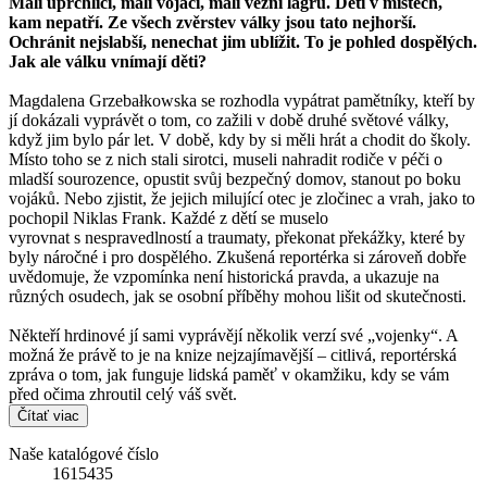
Malí uprchlíci, malí vojáci, malí vězni lágrů. Děti v místech,
kam nepatří. Ze všech zvěrstev války jsou tato nejhorší.
Ochránit nejslabší, nenechat jim ublížit. To je pohled dospělých.
Jak ale válku vnímají děti?
Magdalena Grzebałkowska se rozhodla vypátrat pamětníky, kteří by
jí dokázali vyprávět o tom, co zažili v době druhé světové války,
když jim bylo pár let. V době, kdy by si měli hrát a chodit do školy.
Místo toho se z nich stali sirotci, museli nahradit rodiče v péči o
mladší sourozence, opustit svůj bezpečný domov, stanout po boku
vojáků. Nebo zjistit, že jejich milující otec je zločinec a vrah, jako to
pochopil Niklas Frank. Každé z dětí se muselo
vyrovnat s nespravedlností a traumaty, překonat překážky, které by
byly náročné i pro dospělého. Zkušená reportérka si zároveň dobře
uvědomuje, že vzpomínka není historická pravda, a ukazuje na
různých osudech, jak se osobní příběhy mohou lišit od skutečnosti.
Někteří hrdinové jí sami vyprávějí několik verzí své „vojenky“. A
možná že právě to je na knize nejzajímavější – citlivá, reportérská
zpráva o tom, jak funguje lidská paměť v okamžiku, kdy se vám
před očima zhroutil celý váš svět.
Čítať viac
Naše katalógové číslo
1615435