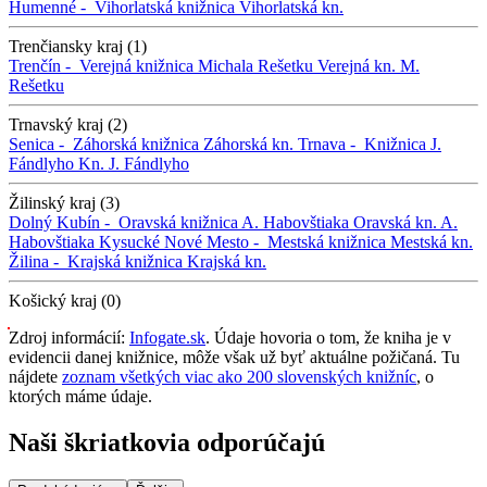
Humenné -
Vihorlatská knižnica
Vihorlatská kn.
Trenčiansky kraj (1)
Trenčín -
Verejná knižnica Michala Rešetku
Verejná kn. M.
Rešetku
Trnavský kraj (2)
Senica -
Záhorská knižnica
Záhorská kn.
Trnava -
Knižnica J.
Fándlyho
Kn. J. Fándlyho
Žilinský kraj (3)
Dolný Kubín -
Oravská knižnica A. Habovštiaka
Oravská kn. A.
Habovštiaka
Kysucké Nové Mesto -
Mestská knižnica
Mestská kn.
Žilina -
Krajská knižnica
Krajská kn.
Košický kraj (0)
Zdroj informácií:
Infogate.sk
. Údaje hovoria o tom, že kniha je v
evidencii danej knižnice, môže však už byť aktuálne požičaná. Tu
nájdete
zoznam všetkých viac ako 200 slovenských knižníc
, o
ktorých máme údaje.
Naši škriatkovia odporúčajú