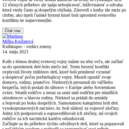
12 rôznych príbehov ale spája nebojácnosť, húževnatosť a odvaha
ktorá vtedy často aj dospelým chýbala. Zároveň z knihy ide mráz po
chrbte, ako trpeli ľudské bytosti ktoré boli uprostred svetového
konfliktu tie najnevinnejšie.
Čítať viac
Miška Knížatová
Kníhkupec - vedúci zmeny
14. mája 2023
Kníh s témou druhej svetovej vojny máme na trhu veľa, ale začítať
sa do spomienok detí bolo niečo iné. Tento hrozný konflikt
ovplyvnil životy miliónov detí, ktoré boli prinútené vyrastať
a dospievať počas prebiehajúcej vojny. Museli opustiť svoje
domovy, rodiny, priateľov. Niektorých presunuli do väčšieho
bezpečia, iných poslali do táborov v Európe alebo Sovietskom
zväze. Stratili rodičov a neraz sa sami stali rodičmi pre mladších
súrodencov a hlavou rodiny. Niektorí sa pridali do armády
a bojovali po boku dospelých. Samostatnou kategóriou boli deti
vysokopostavených nacistov, kt. boli súdený za vojnové zločiny.
Jedny ich podporovali a ospravedlňovali ich zločiny, iní svojich
rodičov za ich nacistickú kariéru odsudzovali.
Začítajte sa do príbehov týchto odvážnych detí, ktoré sa popasovali
s neľahkým osudom a rozhodli sa vyrozprávať svoj príbeh.