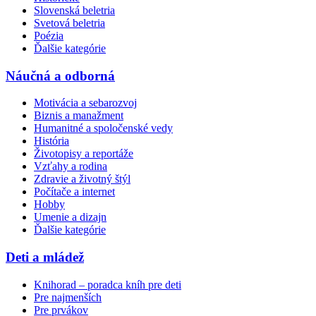
Slovenská beletria
Svetová beletria
Poézia
Ďalšie kategórie
Náučná a odborná
Motivácia a sebarozvoj
Biznis a manažment
Humanitné a spoločenské vedy
História
Životopisy a reportáže
Vzťahy a rodina
Zdravie a životný štýl
Počítače a internet
Hobby
Umenie a dizajn
Ďalšie kategórie
Deti a mládež
Knihorad – poradca kníh pre deti
Pre najmenších
Pre prvákov