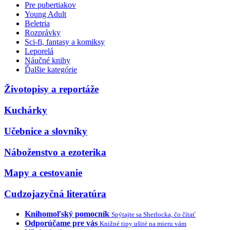
Pre pubertiakov
Young Adult
Beletria
Rozprávky
Sci-fi, fantasy a komiksy
Leporelá
Náučné knihy
Ďalšie kategórie
Životopisy a reportáže
Kuchárky
Učebnice a slovníky
Náboženstvo a ezoterika
Mapy a cestovanie
Cudzojazyčná literatúra
Knihomoľský pomocník
Spýtajte sa Sherlocka, čo čítať
Odporúčame pre vás
Knižné tipy ušité na mieru vám