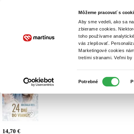
Doručenie
Kníhkupectvá
Knihovrátok
Poukážky
Knižný blog
Kontakt
Môžeme pracovať s cooki
Aby sme vedeli, ako sa na 
zbierame cookies. Niektor
E-knihy
Audioknihy
Hry
Filmy
Knihy
Doplnky
toho používame analytické
vás zlepšovať. Personaliz
Vyhľadávanie
Marketingové cookies nám 
tretími stranami. Veľmi b
Prihlásiť
Výber
Potrebné
P
súhlasu
14,70 €