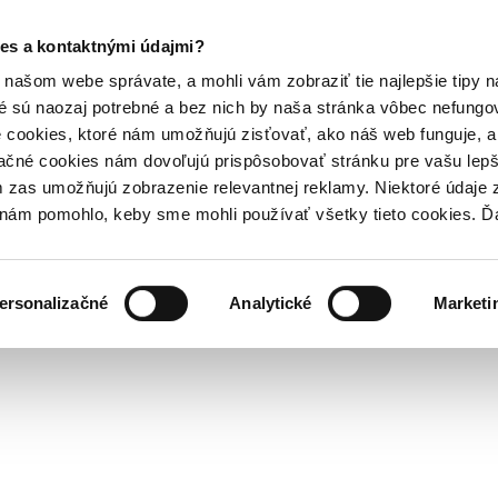
es a kontaktnými údajmi?
našom webe správate, a mohli vám zobraziť tie najlepšie tipy n
é sú naozaj potrebné a bez nich by naša stránka vôbec nefung
 cookies, ktoré nám umožňujú zisťovať, ako náš web funguje, a 
ačné cookies nám dovoľujú prispôsobovať stránku pre vašu lepši
zas umožňujú zobrazenie relevantnej reklamy. Niektoré údaje z
y nám pomohlo, keby sme mohli používať všetky tieto cookies. 
ersonalizačné
Analytické
Marketi