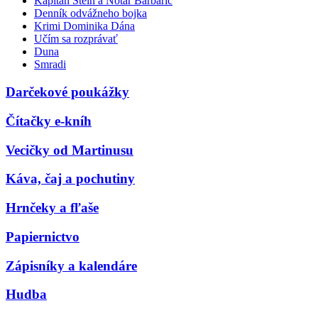
Kapitán Stein a Notár Barbarič
Denník odvážneho bojka
Krimi Dominika Dána
Učím sa rozprávať
Duna
Smradi
Darčekové poukážky
Čítačky e-kníh
Vecičky od Martinusu
Káva, čaj a pochutiny
Hrnčeky a fľaše
Papiernictvo
Zápisníky a kalendáre
Hudba