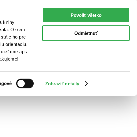
Povoliť všetko
a knihy,
ovala. Okrem
Odmietnuť
stále ho pre
u orientáciu.
dieľame aj s
Ďakujeme!
ngové
Zobraziť detaily