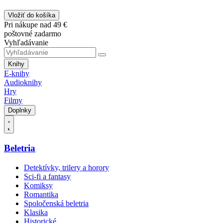
Vložiť do košíka
Pri nákupe nad 49 €
poštovné zadarmo
Vyhľadávanie
Knihy
E-knihy
Audioknihy
Hry
Filmy
Doplnky
Beletria
Detektívky, trilery a horory
Sci-fi a fantasy
Komiksy
Romantika
Spoločenská beletria
Klasika
Historické