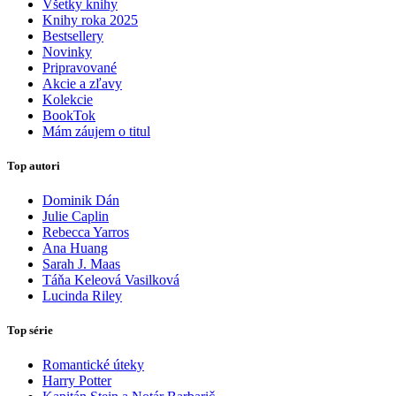
Všetky knihy
Knihy roka 2025
Bestsellery
Novinky
Pripravované
Akcie a zľavy
Kolekcie
BookTok
Mám záujem o titul
Top autori
Dominik Dán
Julie Caplin
Rebecca Yarros
Ana Huang
Sarah J. Maas
Táňa Keleová Vasilková
Lucinda Riley
Top série
Romantické úteky
Harry Potter