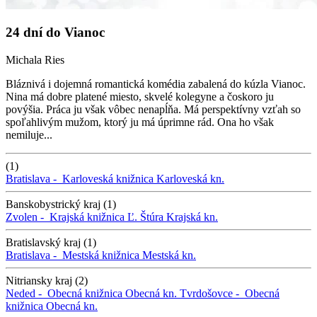
24 dní do Vianoc
Michala Ries
Bláznivá i dojemná romantická komédia zabalená do kúzla Vianoc.
Nina má dobre platené miesto, skvelé kolegyne a čoskoro ju
povýšia. Práca ju však vôbec nenapĺňa. Má perspektívny vzťah so
spoľahlivým mužom, ktorý ju má úprimne rád. Ona ho však
nemiluje...
(1)
Bratislava -
Karloveská knižnica
Karloveská kn.
Banskobystrický kraj (1)
Zvolen -
Krajská knižnica Ľ. Štúra
Krajská kn.
Bratislavský kraj (1)
Bratislava -
Mestská knižnica
Mestská kn.
Nitriansky kraj (2)
Neded -
Obecná knižnica
Obecná kn.
Tvrdošovce -
Obecná
knižnica
Obecná kn.