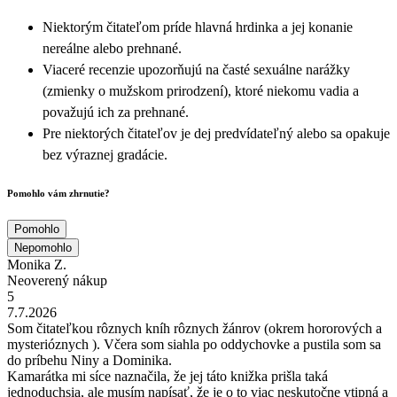
Niektorým čitateľom príde hlavná hrdinka a jej konanie
nereálne alebo prehnané.
Viaceré recenzie upozorňujú na časté sexuálne narážky
(zmienky o mužskom prirodzení), ktoré niekomu vadia a
považujú ich za prehnané.
Pre niektorých čitateľov je dej predvídateľný alebo sa opakuje
bez výraznej gradácie.
Pomohlo vám zhrnutie?
Pomohlo
Nepomohlo
Monika Z.
Neoverený nákup
5
7.7.2026
Som čitateľkou rôznych kníh rôznych žánrov (okrem hororových a
mysterióznych ). Včera som siahla po oddychovke a pustila som sa
do príbehu Niny a Dominika.
Kamarátka mi síce naznačila, že jej táto knižka prišla taká
jednoduchsia, ale musím napísať, že je o to viac neskutočne vtipná a