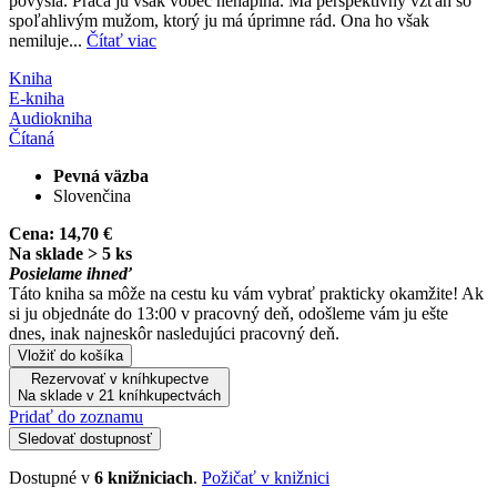
povýšia. Práca ju však vôbec nenapĺňa. Má perspektívny vzťah so
spoľahlivým mužom, ktorý ju má úprimne rád. Ona ho však
nemiluje...
Čítať viac
Kniha
E-kniha
Audiokniha
Čítaná
Pevná väzba
Slovenčina
Cena:
14,70 €
Na sklade > 5 ks
Posielame ihneď
Táto kniha sa môže na cestu ku vám vybrať prakticky okamžite! Ak
si ju objednáte do 13:00 v pracovný deň, odošleme vám ju ešte
dnes, inak najneskôr nasledujúci pracovný deň.
Vložiť do košíka
Rezervovať v kníhkupectve
Na sklade v 21 kníhkupectvách
Pridať do zoznamu
Sledovať dostupnosť
Dostupné v
6 knižniciach
.
Požičať v knižnici