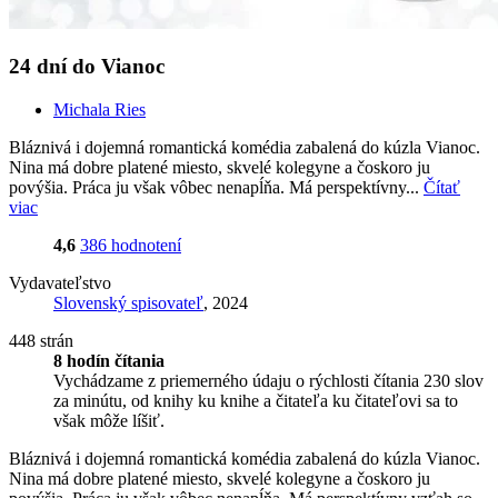
24 dní do Vianoc
Michala Ries
Bláznivá i dojemná romantická komédia zabalená do kúzla Vianoc.
Nina má dobre platené miesto, skvelé kolegyne a čoskoro ju
povýšia. Práca ju však vôbec nenapĺňa. Má perspektívny...
Čítať
viac
4,6
386 hodnotení
Vydavateľstvo
Slovenský spisovateľ
, 2024
448 strán
8 hodín čítania
Vychádzame z priemerného údaju o rýchlosti čítania 230 slov
za minútu, od knihy ku knihe a čitateľa ku čitateľovi sa to
však môže líšiť.
Bláznivá i dojemná romantická komédia zabalená do kúzla Vianoc.
Nina má dobre platené miesto, skvelé kolegyne a čoskoro ju