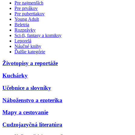
Pre najmenších
Pre prvákov
Pre pubertiakov
Young Adult
Beletria
Rozprávky
Sci-fi, fantasy a komiksy
Leporelá
Náučné knihy
Ďalšie kategórie
Životopisy a reportáže
Kuchárky
Učebnice a slovníky
Náboženstvo a ezoterika
Mapy a cestovanie
Cudzojazyčná literatúra