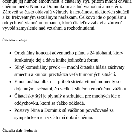
oceňujú jej humor, emotívnosť a čitateľný štýl, pritom mnohí chvália
chémiu medzi Ninou a Dominikom a silnú vianočnú atmosféru.
Zároveň sa často objavujú výhrady k nereálnosti niektorých situácií
a ku frekventným sexuálnym narážkam. Celkovo ide o populárnu
oddychovú vianočnú romancu, ktorá čitateľov zabaví a zároveň
vyvolá zamyslenie nad vzťahmi a rozhodnutiami.
Čitatelia oceňujú
Originálny koncept adventného plánu s 24 úlohami, ktorý
štruktúruje dej a dáva knihe jedinečnú formu.
Silný komediálny prvok — mnohí čitatelia hlásia záchvaty
smiechu a knihou prechádza veľa humorných situácií.
Emocionálna hĺbka — príbeh strieda vtipné momenty so
dojemnými scénami, čo vedie k silnému emočnému zážitku.
Čitateľský štýl je plynulý a strhujúci, pre mnohých ide o
oddychovku, ktorú sa ťažko odkladá.
Postavy Ninа a Dominik sú väčšinou považované za
sympatické a ich vzťah má dobrú chémiu.
Čitatelia ďalej hodnotia