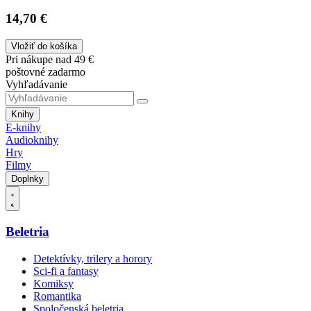
14,70 €
Vložiť do košíka
Pri nákupe nad 49 €
poštovné zadarmo
Vyhľadávanie
Knihy
E-knihy
Audioknihy
Hry
Filmy
Doplnky
Beletria
Detektívky, trilery a horory
Sci-fi a fantasy
Komiksy
Romantika
Spoločenská beletria