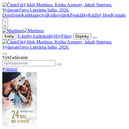
Doručenie
Kníhkupectvá
Knihovrátok
Poukážky
Knižný blog
Kontakt
E-knihy
Audioknihy
Hry
Filmy
Knihy
Doplnky
Vyhľadávanie
Prihlásiť