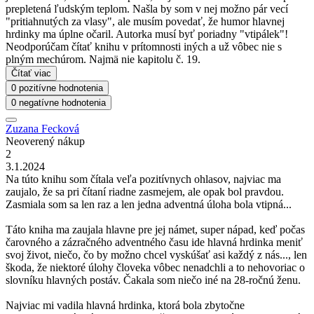
prepletená ľudským teplom. Našla by som v nej možno pár vecí
"pritiahnutých za vlasy", ale musím povedať, že humor hlavnej
hrdinky ma úplne očaril. Autorka musí byť poriadny "vtipálek"!
Neodporúčam čítať knihu v prítomnosti iných a už vôbec nie s
plným mechúrom. Najmä nie kapitolu č. 19.
Čítať viac
0 pozitívne hodnotenia
0 negatívne hodnotenia
Zuzana Fecková
Neoverený nákup
2
3.1.2024
Na túto knihu som čítala veľa pozitívnych ohlasov, najviac ma
zaujalo, že sa pri čítaní riadne zasmejem, ale opak bol pravdou.
Zasmiala som sa len raz a len jedna adventná úloha bola vtipná...
Táto kniha ma zaujala hlavne pre jej námet, super nápad, keď počas
čarovného a zázračného adventného času ide hlavná hrdinka meniť
svoj život, niečo, čo by možno chcel vyskúšať asi každý z nás..., len
škoda, že niektoré úlohy človeka vôbec nenadchli a to nehovoriac o
slovníku hlavných postáv. Čakala som niečo iné na 28-ročnú ženu.
Najviac mi vadila hlavná hrdinka, ktorá bola zbytočne