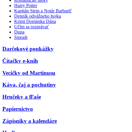
Romantické úteky
Harry Potter
Kapitán Stein a Notár Barbarič
Denník odvážneho bojka
Krimi Dominika Dána
Učím sa rozprávať
Duna
Smradi
Darčekové poukážky
Čítačky e-kníh
Vecičky od Martinusu
Káva, čaj a pochutiny
Hrnčeky a fľaše
Papiernictvo
Zápisníky a kalendáre