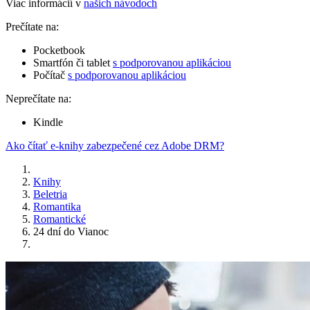
Viac informácií v
našich návodoch
Prečítate na:
Pocketbook
Smartfón či tablet
s podporovanou aplikáciou
Počítač
s podporovanou aplikáciou
Neprečítate na:
Kindle
Ako čítať e-knihy zabezpečené cez Adobe DRM?
Knihy
Beletria
Romantika
Romantické
24 dní do Vianoc