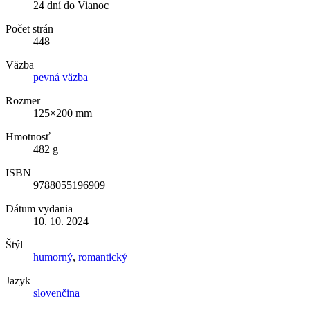
24 dní do Vianoc
Počet strán
448
Väzba
pevná väzba
Rozmer
125×200 mm
Hmotnosť
482 g
ISBN
9788055196909
Dátum vydania
10. 10. 2024
Štýl
humorný
,
romantický
Jazyk
slovenčina