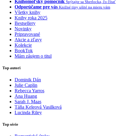
Knihomoľský pomocník
Spýtajte sa Sherlocka, čo čítať
Odporúčame pre vás
Knižné tipy ušité na mieru vám
Všetky knihy
Knihy roka 2025
Bestsellery
Novinky
Pripravované
Akcie a zľavy
Kolekcie
BookTok
Mám záujem o titul
Top autori
Dominik Dán
Julie Caplin
Rebecca Yarros
Ana Huang
Sarah J. Maas
Táňa Keleová Vasilková
Lucinda Riley
Top série