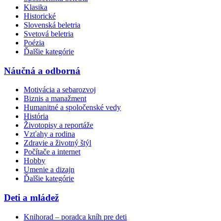
Klasika
Historické
Slovenská beletria
Svetová beletria
Poézia
Ďalšie kategórie
Náučná a odborná
Motivácia a sebarozvoj
Biznis a manažment
Humanitné a spoločenské vedy
História
Životopisy a reportáže
Vzťahy a rodina
Zdravie a životný štýl
Počítače a internet
Hobby
Umenie a dizajn
Ďalšie kategórie
Deti a mládež
Knihorad – poradca kníh pre deti