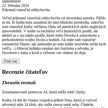
zamestnanec
22. februára 2024
Príjemná vianočná oddychovka
Veľmi príjemná vianočná oddychovka od slovenskej autorky. Páčilo
sa mi, že kniha bola zasadená do nám blízkeho prostredia, nakoľko
som vianočné knihy väčšinou čítala od amerických alebo anglických
spisovateliek. V knihe sa nachádza veľa humorných pasáži, ale
taktiež sa v nej nájdu pasáže, ktoré nútia človeka k zamysleniu a
prehodnoteniu svojho života a hodnôt. Ak máte radi vianočné
romantické čítanie, tak siahnutím po tejto knihe neurobíte určite krok
vedľa. :-) Hlavná hrdinka románu má charizmu a odvahu, je
človekom z mäsa a kostí a výborne vás vtiahne do deja.
Čítať viac
Recenzie čitateľov
Zhrnutie recenzií
Zosumarizované pomocou AI, ktorá môže robiť chyby.
Kniha 24 dní do Vianoc rozpráva príbeh Niny, ktorá si vytvorí
adventný plán 24 úloh, aby našla znova samú seba. Čitatelia