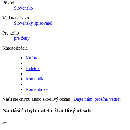
Pôvod
Slovensko
Vydavateľstvo
Slovenský spisovateľ
Pre koho
pre ženy
Kategorizácia
Knihy
Beletria
Romantika
Romantické
Našli ste chybu alebo škodlivý obsah?
Dajte nám, prosím, vedieť!
Nahlásiť chybu alebo škodlivý obsah