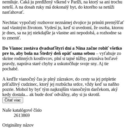
nemiluje. Čaká ju predĺžený víkend v Paríži, na ktorý sa ani trochu
neteší. A na dosah ruky má dokonalý byt, do ktorého sa netúži
nasťahovať.
Nechtiac vypočutý rozhovor neznámej dvojice ju prinúti premýšľať
nad vlastným životom. Vydesí ju, keď si uvedomí, že osoba, ktorou
je dnes, sa na jej niekdajšie ja vlastne ani nepodobá, a rozhodne sa
to zmeniť.
Do Vianoc zostáva dvadsaťštyri dní a Nina začne robiť všetko
pre to, aby bola na Štedrý deň opäť sama sebou
– vyťahuje zo
skrine rodinných kostlivcov, plní si tajné túžby, priznáva boľavé
pravdy, napráva staré chyby a uskutočňuje svoje sny. Aj tie
pochabé.
A keďže vianočný čas je plný zázrakov, do cesty sa jej pripletie
príťažlivý cudzinec, ktorý jej rozbúcha srdce, vždy keď sa naňho
pozrie. Mohol by byť tým najkrajším vianočným darčekom, aký
kedy dostala... ak bude dosť odvážny, aby si ju skrotil.
Čítať viac
Naše katalógové číslo
2613869
Originálny názov