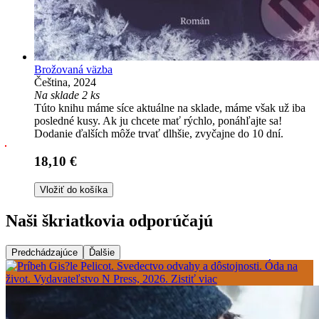
Brožovaná väzba
Čeština, 2024
Na sklade 2 ks
Túto knihu máme síce aktuálne na sklade, máme však už iba
posledné kusy. Ak ju chcete mať rýchlo, ponáhľajte sa!
Dodanie ďalších môže trvať dlhšie, zvyčajne do 10 dní.
18,10 €
Vložiť do košíka
Naši škriatkovia odporúčajú
Predchádzajúce
Ďalšie