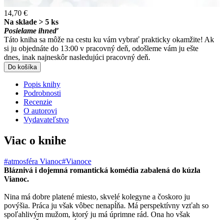
14,70 €
Na sklade > 5 ks
Posielame ihneď
Táto kniha sa môže na cestu ku vám vybrať prakticky okamžite! Ak
si ju objednáte do 13:00 v pracovný deň, odošleme vám ju ešte
dnes, inak najneskôr nasledujúci pracovný deň.
Do košíka
Popis knihy
Podrobnosti
Recenzie
O autorovi
Vydavateľstvo
Viac o knihe
#atmosféra Vianoc
#Vianoce
Bláznivá i dojemná romantická komédia zabalená do kúzla
Vianoc.
Nina má dobre platené miesto, skvelé kolegyne a čoskoro ju
povýšia. Práca ju však vôbec nenapĺňa. Má perspektívny vzťah so
spoľahlivým mužom, ktorý ju má úprimne rád. Ona ho však