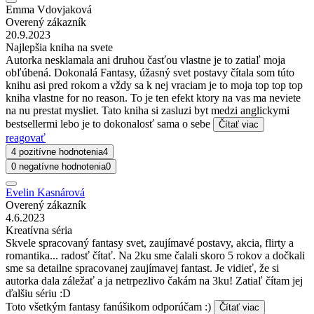
Emma Vdovjaková
Overený zákazník
20.9.2023
Najlepšia kniha na svete
Autorka nesklamala ani druhou časťou vlastne je to zatiaľ moja
obľúbená. Dokonalá Fantasy, úžasný svet postavy čítala som túto
knihu asi pred rokom a vždy sa k nej vraciam je to moja top top top
kniha vlastne for no reason. To je ten efekt ktory na vas ma neviete
na nu prestat mysliet. Tato kniha si zasluzi byt medzi anglickymi
bestsellermi lebo je to dokonalosť sama o sebe
Čítať viac
reagovať
4 pozitívne hodnotenia
4
0 negatívne hodnotenia
0
Evelin Kasnárová
Overený zákazník
4.6.2023
Kreatívna séria
Skvele spracovaný fantasy svet, zaujímavé postavy, akcia, flirty a
romantika... radosť čítať. Na 2ku sme čalali skoro 5 rokov a dočkali
sme sa detailne spracovanej zaujímavej fantast. Je vidieť, že si
autorka dala záležať a ja netrpezlivo čakám na 3ku! Zatiaľ čítam jej
ďalšiu sériu :D
Toto všetkým fantasy fanúšikom odporúčam :)
Čítať viac