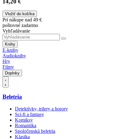
14,20 €
Vložiť do košíka
Pri nákupe nad 49 €
poštovné zadarmo
Vyhľadávanie
Knihy
E-knihy
Audioknihy
Hry
Filmy
Doplnky
Beletria
Detektívky, trilery a horory
Sci-fi a fantasy
Komiksy
Romantika
Spoločenská beletria
Klasika