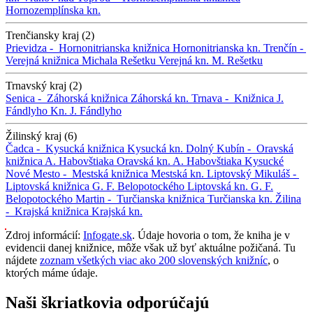
Hornozemplínska kn.
Trenčiansky kraj (2)
Prievidza -
Hornonitrianska knižnica
Hornonitrianska kn.
Trenčín -
Verejná knižnica Michala Rešetku
Verejná kn. M. Rešetku
Trnavský kraj (2)
Senica -
Záhorská knižnica
Záhorská kn.
Trnava -
Knižnica J.
Fándlyho
Kn. J. Fándlyho
Žilinský kraj (6)
Čadca -
Kysucká knižnica
Kysucká kn.
Dolný Kubín -
Oravská
knižnica A. Habovštiaka
Oravská kn. A. Habovštiaka
Kysucké
Nové Mesto -
Mestská knižnica
Mestská kn.
Liptovský Mikuláš -
Liptovská knižnica G. F. Belopotockého
Liptovská kn. G. F.
Belopotockého
Martin -
Turčianska knižnica
Turčianska kn.
Žilina
-
Krajská knižnica
Krajská kn.
Zdroj informácií:
Infogate.sk
. Údaje hovoria o tom, že kniha je v
evidencii danej knižnice, môže však už byť aktuálne požičaná. Tu
nájdete
zoznam všetkých viac ako 200 slovenských knižníc
, o
ktorých máme údaje.
Naši škriatkovia odporúčajú