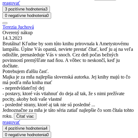
reagovať
3 pozitívne hodnotenia
3
0 negatívne hodnotenia
0
Terezia Juchová
Overený nákup
14.3.2023
Brutálna! Kľudne by som túto knihu prirovnala k Ametystovému
lampášu. Úplne Vás opantá, neviete prestať čítať, keď ju aj na veľa
odložíte, prenasleduje Vás v snoch. Cez deň počas bežných
povinností premýšľate nad ňou. A vôbec to neskončí, keď ju
dočítate.
Potrebujem ďalšiu časť.
Majka je za mňa najlepšia slovenská autorka. Jej knihy majú to čo
má podľa mňa kniha mať
- nepredvídateľný dej
- postavy, ktoré vás vtiahnuť do deja až tak, že s nimi prežívate
pocity, akoby boli vaše vlastné
- posledné strany, ktoré aj tak nie sú posledné ...
Jednoznačne za mňa je táto séria zatiaľ najlepšie čo som čítala tohto
roku.
Čítať viac
reagovať
4 pozitívne hodnotenia
4
0 negatívne hodnotenia
0