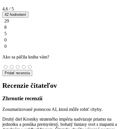
4,6
/ 5
42 hodnotení
29
8
5
0
0
Ako sa páčila kniha vám?
Pridať recenziu
Recenzie čitateľov
Zhrnutie recenzií
Zosumarizované pomocou AI, ktorá môže robiť chyby.
Druhý diel Kroniky strateného impéria nadväzuje priamo na
jednotku a ponúka premyslený, bohatý fantasy svet s mapami a