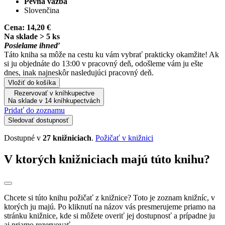
Pevná väzba
Slovenčina
Cena:
14,20 €
Na sklade > 5 ks
Posielame ihneď
Táto kniha sa môže na cestu ku vám vybrať prakticky okamžite! Ak
si ju objednáte do 13:00 v pracovný deň, odošleme vám ju ešte
dnes, inak najneskôr nasledujúci pracovný deň.
Vložiť do košíka
Rezervovať v kníhkupectve
Na sklade v 14 kníhkupectvách
Pridať do zoznamu
Sledovať dostupnosť
Dostupné v
27 knižniciach
.
Požičať v knižnici
V ktorých knižniciach majú túto knihu?
Chcete si túto knihu požičať z knižnice? Toto je zoznam knižníc, v
ktorých ju majú. Po kliknutí na názov vás presmerujeme priamo na
stránku knižnice, kde si môžete overiť jej dostupnosť a prípadne ju
aj priamo rezervovať.