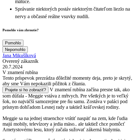
mätúce.
Správanie niektorých postáv niektorým čitateľom liezlo na
nervy a občasné reálne vsuvky nudili.
Pomohlo vám zhrnutie?
Pomohlo
Nepomohlo
Jana Mikušíková
Overený zákazník
20.7.2024
V znamení rubína
Tento príspevok prezrádza dôležité momenty deja, preto je skrytý,
aby sme Vám nepokazili pôžitok z čítania.
V znamení rubína začína presne tak, ako
Prajete si ho zobraziť?
som dúfala - Meggie vstáva z mŕtvych. Pre všetkých je to veľký
šok, no najväčší samozrejme pre ňu samu. Zostáva v paláci pod
prísnym dohľadom Lesnej rady a taktiež kráľovskej rodiny.
Meggie sa na jednej straenchce vrátiť naspäť na zem, kde ľudia
majú mobily, televízory a jedia mäso.. ale taktiež chce pomôcť
Ametystovému lesu, ktorý začala sužovať zákerná bialymia.