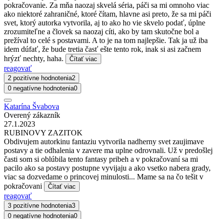
pokračovanie. Za mňa naozaj skvelá séria, páči sa mi omnoho viac
ako niektoré zahraničné, ktoré čítam, hlavne asi preto, že sa mi páči
svet, ktorý autorka vytvorila, aj to ako ho vie skvelo podať, úplne
zrozumiteľne a človek sa naozaj cíti, ako by tam skutočne bol a
prežíval to celé s postavami. A to je na tom najlepšie. Tak ja už iba
idem dúfať, že bude tretia časť ešte tento rok, inak si asi začnem
hrýzť nechty, haha.
Čítať viac
reagovať
2 pozitívne hodnotenia
2
0 negatívne hodnotenia
0
Katarína Švabova
Overený zákazník
27.1.2023
RUBINOVY ZAZITOK
Obdivujem autorkinu fantaziu vytvorila nadherny svet zaujimave
postavy a tie odhalenia v zavere ma uplne odrovnali. Už v predošlej
časti som si oblúbila tento fantasy pribeh a v pokračovaní sa mi
pacilo ako sa postavy postupne vyvijaju a ako vsetko nabera grady,
viac sa dozvedame o princovej minulosti... Mame sa na čo tešit v
pokračovani
Čítať viac
reagovať
3 pozitívne hodnotenia
3
0 negatívne hodnotenia
0