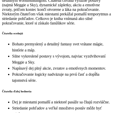
detailným worldbuildingom. Čitatelia chvália výrazné postavy
(najmä Meggie a Sky), dynamické zápletky, akciu a emotívne
zvraty, pričom koniec končí otvorene a láka na pokračovanie.
Niektorým čitateľom však miestami prekážal pomalší temporytmus a
striedanie pohľadov. Celkovo je kniha vnímaná ako silné
pokračovanie, ktoré si získalo fanúšikov série.
Čitatelia oceňujú
Bohato premyslený a detailný fantasy svet vrátane mágie,
histórie a máp.
Silne vykreslené postavy s vývojom, najviac vyzdvihovaní
Meggie a Sky.
Napínavý dej plný akcie, zvratov a emotívnych momentov.
Pokračovanie logicky nadväzuje na prvú časť a dopĺňa
tajomstvá série.
Čitatelia ďalej hodnotia
Dej je miestami pomalší a niektoré pasáže sa čítajú rozvláčne.
Striedanie pohľadov a veľké množstvo postáv môže byť