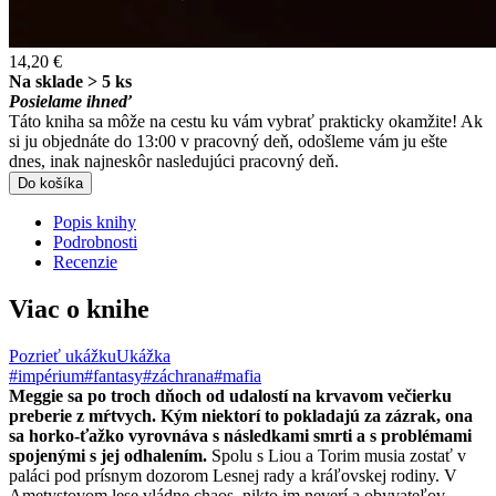
14,20 €
Na sklade > 5 ks
Posielame ihneď
Táto kniha sa môže na cestu ku vám vybrať prakticky okamžite! Ak
si ju objednáte do 13:00 v pracovný deň, odošleme vám ju ešte
dnes, inak najneskôr nasledujúci pracovný deň.
Do košíka
Popis knihy
Podrobnosti
Recenzie
Viac o knihe
Pozrieť ukážku
Ukážka
#impérium
#fantasy
#záchrana
#mafia
Meggie sa po troch dňoch od udalostí na krvavom večierku
preberie z mŕtvych. Kým niektorí to pokladajú za zázrak, ona
sa horko-ťažko vyrovnáva s následkami smrti a s problémami
spojenými s jej odhalením.
Spolu s Liou a Torim musia zostať v
paláci pod prísnym dozorom Lesnej rady a kráľovskej rodiny. V
Ametystovom lese vládne chaos, nikto im neverí a obyvateľov