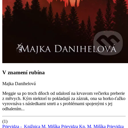
V znamení rubína
Majka Danihelová
Meggie sa po troch dňoch od udalostí na krvavom večierku preberie
z mŕtvych. Kým niektorí to pokladajú za zázrak, ona sa horko-ťažko
vyrovnáva s následkami smrti a s problémami spojenými s jej
odhalením...
(1)
Prievidza -
Knižnica M. Mišíka Prievidza
Kn. M. Mišíka Prievidza