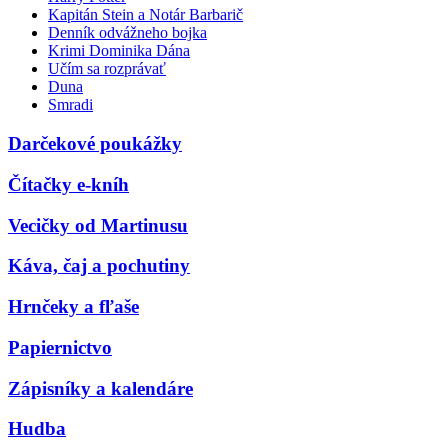
Kapitán Stein a Notár Barbarič
Denník odvážneho bojka
Krimi Dominika Dána
Učím sa rozprávať
Duna
Smradi
Darčekové poukážky
Čítačky e-kníh
Vecičky od Martinusu
Káva, čaj a pochutiny
Hrnčeky a fľaše
Papiernictvo
Zápisníky a kalendáre
Hudba