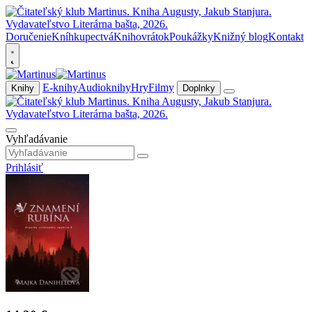
Doručenie
Kníhkupectvá
Knihovrátok
Poukážky
Knižný blog
Kontakt
E-knihy
Audioknihy
Hry
Filmy
Knihy
Doplnky
Vyhľadávanie
Prihlásiť