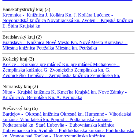
Banskobystrický kraj (3)
Kremnica -
Knižnica J. Kollára
Kn. J. Kollára
Lučenec -
Novohradská knižnica
Novohradská kn.
Zvolen -
Krajská knižnica
Ľ. Štúra
Krajská kn.
Bratislavský kraj (2)
Bratislava -
Knižnica Nové Mesto
Kn. Nové Mesto
Bratislava -
Miestna knižnica Petržalka
Miestna kn. Petržalka
Košický kraj (3)
Košice -
Knižnica pre mládež
Kn. pre mládež
Michalovce -
Zemplínska knižnica G. Zvonického
Zemplínska kn. G.
Zvonického
Trebišov -
Zemplínska knižnica
Zemplínska kn.
Nitriansky kraj (2)
Nitra -
Krajská knižnica K. Kmeťka
Krajská kn.
Nové Zámky -
Knižnica A. Bernoláka
Kn. A. Bernoláka
Prešovský kraj (6)
Bardejov -
Okresná knižnica
Okresná kn.
Humenné -
Vihorlatská
knižnica
Vihorlatská kn.
Poprad -
Podtatranská knižnica
Podtatranská kn.
Stará Ľubovňa -
Ľubovnianska knižnica
Ľubovnianska kn.
Svidník -
Podduklianska knižnica
Podduklianska
kn.
Vranov nad Topľou -
Hornozemplínska knižnica