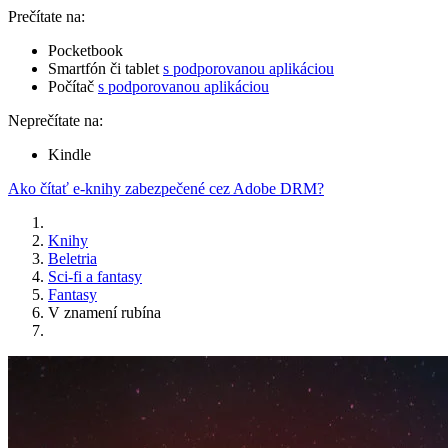
Prečítate na:
Pocketbook
Smartfón či tablet
s podporovanou aplikáciou
Počítač
s podporovanou aplikáciou
Neprečítate na:
Kindle
Ako čítať e-knihy zabezpečené cez Adobe DRM?
Knihy
Beletria
Sci-fi a fantasy
Fantasy
V znamení rubína