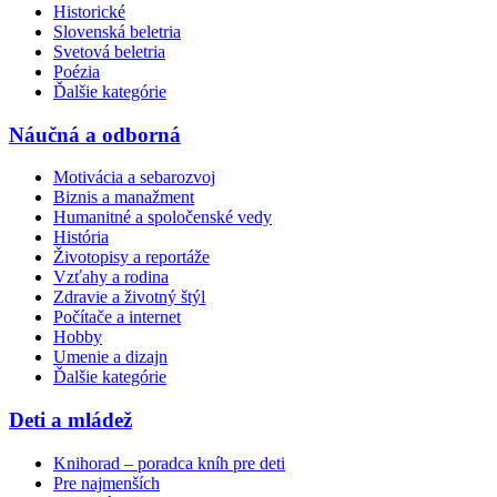
Historické
Slovenská beletria
Svetová beletria
Poézia
Ďalšie kategórie
Náučná a odborná
Motivácia a sebarozvoj
Biznis a manažment
Humanitné a spoločenské vedy
História
Životopisy a reportáže
Vzťahy a rodina
Zdravie a životný štýl
Počítače a internet
Hobby
Umenie a dizajn
Ďalšie kategórie
Deti a mládež
Knihorad – poradca kníh pre deti
Pre najmenších