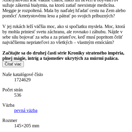
sužuje zákerná bialymia, na ktorú zatiaľ neexistuje medicína.
Meggie je rozpoltená. Mala by naďalej hľadať cestu na Zem alebo
pomôcť Ametystovému lesu a pátrať po svojich príbuzných?
V jej rukách leží väčšia moc, ako si spočiatku myslela. Moc, ktorá
by mohla priniesť svetu záchranu, ale rovnako i záhubu. Nájde v
sebe silu bojovať za seba a za priateľov, keď musí popritom čeliť
najväčšiemu nepriateľovi zo všetkých – vlastným emóciám?
Začítajte sa do druhej časti série Kroniky strateného impéria,
plnej mágie, intríg a tajomstiev ukrytých za múrmi paláca.
Čítať viac
Naše katalógové číslo
1724629
Počet strán
536
Väzba
pevná väzba
Rozmer
145×205 mm