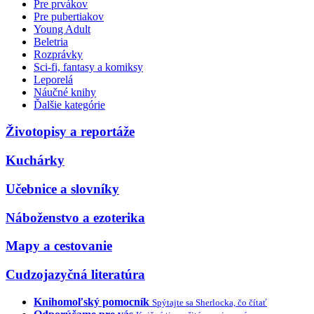
Pre prvákov
Pre pubertiakov
Young Adult
Beletria
Rozprávky
Sci-fi, fantasy a komiksy
Leporelá
Náučné knihy
Ďalšie kategórie
Životopisy a reportáže
Kuchárky
Učebnice a slovníky
Náboženstvo a ezoterika
Mapy a cestovanie
Cudzojazyčná literatúra
Knihomoľský pomocník
Spýtajte sa Sherlocka, čo čítať