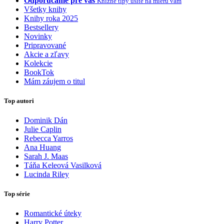
Odporúčame pre vás
Knižné tipy ušité na mieru vám
Všetky knihy
Knihy roka 2025
Bestsellery
Novinky
Pripravované
Akcie a zľavy
Kolekcie
BookTok
Mám záujem o titul
Top autori
Dominik Dán
Julie Caplin
Rebecca Yarros
Ana Huang
Sarah J. Maas
Táňa Keleová Vasilková
Lucinda Riley
Top série
Romantické úteky
Harry Potter