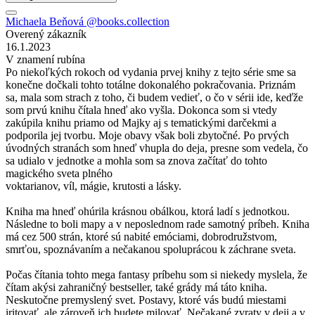
Michaela Beňová @books.collection
Overený zákazník
16.1.2023
V znamení rubína
Po niekoľkých rokoch od vydania prvej knihy z tejto série sme sa
konečne dočkali tohto totálne dokonalého pokračovania. Priznám
sa, mala som strach z toho, či budem vedieť, o čo v sérii ide, keďže
som prvú knihu čítala hneď ako vyšla. Dokonca som si vtedy
zakúpila knihu priamo od Majky aj s tematickými darčekmi a
podporila jej tvorbu. Moje obavy však boli zbytočné. Po prvých
úvodných stranách som hneď vhupla do deja, presne som vedela, čo
sa udialo v jednotke a mohla som sa znova začítať do tohto
magického sveta plného
voktarianov, víl, mágie, krutosti a lásky.
Kniha ma hneď ohúrila krásnou obálkou, ktorá ladí s jednotkou.
Následne to boli mapy a v neposlednom rade samotný príbeh. Kniha
má cez 500 strán, ktoré sú nabité emóciami, dobrodružstvom,
smrťou, spoznávaním a nečakanou spoluprácou k záchrane sveta.
Počas čítania tohto mega fantasy príbehu som si niekedy myslela, že
čítam akýsi zahraničný bestseller, také grády má táto kniha.
Neskutočne premyslený svet. Postavy, ktoré vás budú miestami
iritovať, ale zároveň ich budete milovať. Nečakané zvraty v deji a v