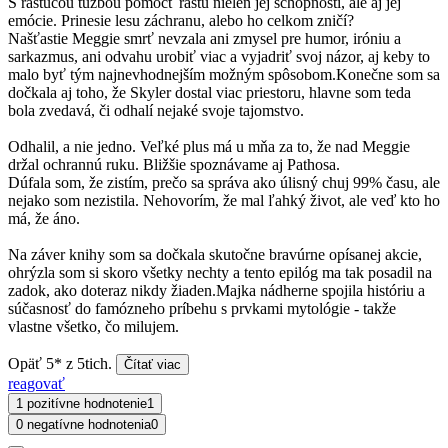
S rastúcou túžbou pomôcť rastú nielen jej schopnosti, ale aj jej
emócie. Prinesie lesu záchranu, alebo ho celkom zničí?
Našťastie Meggie smrť nevzala ani zmysel pre humor, iróniu a
sarkazmus, ani odvahu urobiť viac a vyjadriť svoj názor, aj keby to
malo byť tým najnevhodnejším možným spôsobom.Konečne som sa
dočkala aj toho, že Skyler dostal viac priestoru, hlavne som teda
bola zvedavá, či odhalí nejaké svoje tajomstvo.
Odhalil, a nie jedno. Veľké plus má u mňa za to, že nad Meggie
držal ochrannú ruku. Bližšie spoznávame aj Pathosa.
Dúfala som, že zistím, prečo sa správa ako úlisný chuj 99% času, ale
nejako som nezistila. Nehovorím, že mal ľahký život, ale veď kto ho
má, že áno.
Na záver knihy som sa dočkala skutočne bravúrne opísanej akcie,
ohrýzla som si skoro všetky nechty a tento epilóg ma tak posadil na
zadok, ako doteraz nikdy žiaden.Majka nádherne spojila históriu a
súčasnosť do famózneho príbehu s prvkami mytológie - takže
vlastne všetko, čo milujem.
Opäť 5* z 5tich.
Čítať viac
reagovať
1 pozitívne hodnotenie
1
0 negatívne hodnotenia
0