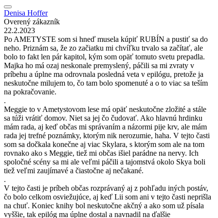
Denisa Hoffer
Overený zákazník
22.2.2023
Po AMETYSTE som si hneď musela kúpiť RUBÍN a pustiť sa do
neho. Priznám sa, že zo začiatku mi chvíľku trvalo sa začítať, ale
bolo to fakt len pár kapitol, kým som opäť tomuto svetu prepadla.
Majka ho má ozaj neskonale premyslený, páčili sa mi zvraty v
príbehu a úplne ma odrovnala posledná veta v epilógu, pretože ja
neskutočne milujem to, čo tam bolo spomenuté a o to viac sa teším
na pokračovanie.
.
Meggie to v Ametystovom lese má opäť neskutočne zložité a stále
sa túži vrátiť domov. Niet sa jej čo čudovať. Ako hlavnú hrdinku
mám rada, aj keď občas mi správaním a názormi pije krv, ale mám
rada jej trefné poznámky, ktorým nik nerozumie, haha. V tejto časti
som sa dočkala konečne aj viac Skylara, s ktorým som ale na tom
rovnako ako s Meggie, tiež mi občas išiel parádne na nervy. Ich
spoločné scény sa mi ale veľmi páčili a tajomstvá okolo Skya boli
tiež veľmi zaujímavé a čiastočne aj nečakané.
.
V tejto časti je príbeh občas rozprávaný aj z pohľadu iných postáv,
čo bolo celkom osviežujúce, aj keď Lii som ani v tejto časti neprišla
na chuť. Koniec knihy bol neskutočne akčný a ako som už písala
vyššie, tak epilóg ma úplne dostal a navnadil na ďalšie