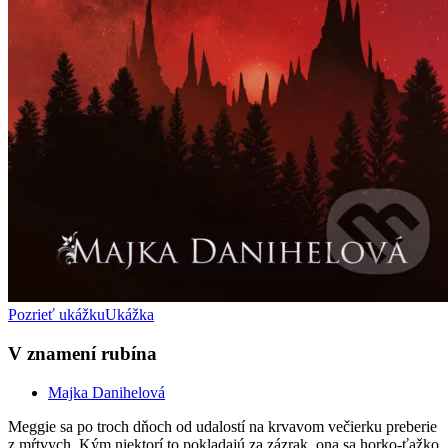
Pozrieť ukážku
Ukážka
V znamení rubína
Majka Danihelová
Meggie sa po troch dňoch od udalostí na krvavom večierku preberie
z mŕtvych. Kým niektorí to pokladajú za zázrak, ona sa horko-ťažko