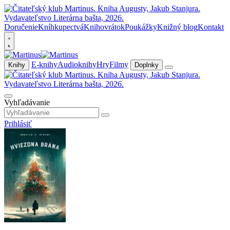
Doručenie
Kníhkupectvá
Knihovrátok
Poukážky
Knižný blog
Kontakt
E-knihy
Audioknihy
Hry
Filmy
Knihy
Doplnky
Vyhľadávanie
Prihlásiť