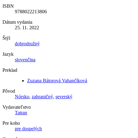
ISBN
9788022213806
Dátum vydania
25. 11. 2022
Štýl
dobrodružný
Jazyk
slovenčina
Preklad
Zuzana Bátorová Vahančíková
Pôvod
Nórsko
,
zahraničný
,
severský
Vydavateľstvo
Tatran
Pre koho
pre dospelých