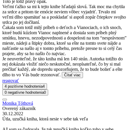
Toto je totiž pravý opak.
Veľmi ťažko sa mi k tejto knihe hľadajú slová. Tak moc ma chytila
za srdce a pritom tie emócie neviem vôbec vyjadriť. Trvalo mi
veľmi dlho spamätať sa a poskladať si aspoň zopár čriepkov svojho
srdca po jej dočítaní.
Čakala som totiž milý príbeh o deťoch a Vianociach, o ich snoch,
ktoré budú kúzlom Vianoc naplnené a dostala som príbeh plný
smútku, hnevu, nezodpovednosti a dospelosti na tom “nesprávnom”
mieste, nádeji a štipky dobra, ktoré sa ešte na tomto svete nájde a
našťastie sa našlo aj v tomto príbehu, pretože presne to si celý čas
prajete, aby sa ho našlo čo najviac.
Je neuveriteľné, že táto kniha má len 140 strán. Autorka totižto do
nej dokázala vložiť niečo neskutočné, neopísateľné, čo by si mal
prečítať každý, ale dopredu upozorňujem, že to bude bolieť a ešte
dlho to vo Vás bude rezonovať.
Čítať viac
reagovať
4 pozitívne hodnotenia
4
0 negatívne hodnotenia
0
Monika Tóthová
Overený zákazník
30.12.2022
Útla, uzučká kniha, ktorá nesie v sebe tak veľa
Až som sa čudovala, že tak tenučká kniha koľko toho v sebe