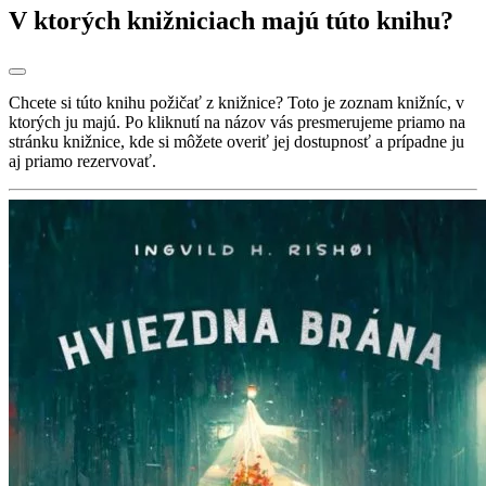
V ktorých knižniciach majú túto knihu?
Chcete si túto knihu požičať z knižnice? Toto je zoznam knižníc, v
ktorých ju majú. Po kliknutí na názov vás presmerujeme priamo na
stránku knižnice, kde si môžete overiť jej dostupnosť a prípadne ju
aj priamo rezervovať.