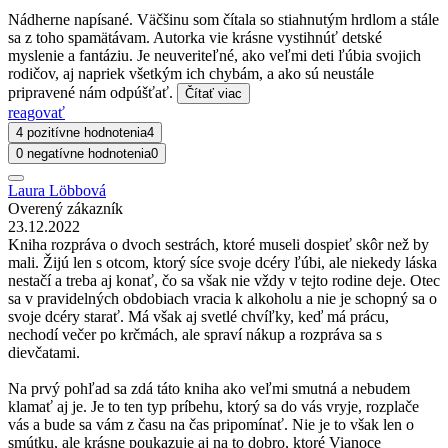
Nádherne napísané. Väčšinu som čítala so stiahnutým hrdlom a stále
sa z toho spamätávam. Autorka vie krásne vystihnúť detské
myslenie a fantáziu. Je neuveriteľné, ako veľmi deti ľúbia svojich
rodičov, aj napriek všetkým ich chybám, a ako sú neustále
pripravené nám odpúšťať.
Čítať viac
reagovať
4 pozitívne hodnotenia
4
0 negatívne hodnotenia
0
Laura Löbbová
Overený zákazník
23.12.2022
Kniha rozpráva o dvoch sestrách, ktoré museli dospieť skôr než by
mali. Žijú len s otcom, ktorý síce svoje dcéry ľúbi, ale niekedy láska
nestačí a treba aj konať, čo sa však nie vždy v tejto rodine deje. Otec
sa v pravidelných obdobiach vracia k alkoholu a nie je schopný sa o
svoje dcéry starať. Má však aj svetlé chvíľky, keď má prácu,
nechodí večer po krčmách, ale spraví nákup a rozpráva sa s
dievčatami.
Na prvý pohľad sa zdá táto kniha ako veľmi smutná a nebudem
klamať aj je. Je to ten typ príbehu, ktorý sa do vás vryje, rozplače
vás a bude sa vám z času na čas pripomínať. Nie je to však len o
smútku, ale krásne poukazuje aj na to dobro, ktoré Vianoce