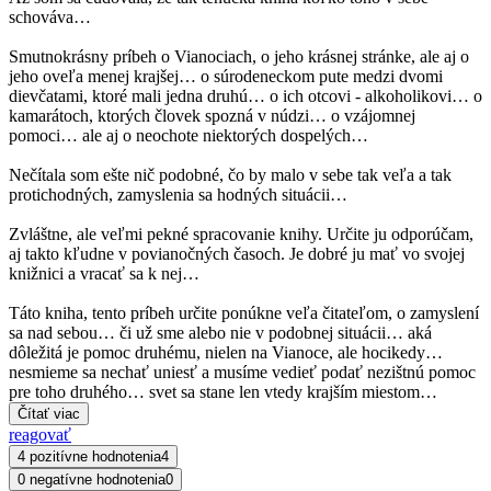
schováva…
Smutnokrásny príbeh o Vianociach, o jeho krásnej stránke, ale aj o
jeho oveľa menej krajšej… o súrodeneckom pute medzi dvomi
dievčatami, ktoré mali jedna druhú… o ich otcovi - alkoholikovi… o
kamarátoch, ktorých človek spozná v núdzi… o vzájomnej
pomoci… ale aj o neochote niektorých dospelých…
Nečítala som ešte nič podobné, čo by malo v sebe tak veľa a tak
protichodných, zamyslenia sa hodných situácii…
Zvláštne, ale veľmi pekné spracovanie knihy. Určite ju odporúčam,
aj takto kľudne v povianočných časoch. Je dobré ju mať vo svojej
knižnici a vracať sa k nej…
Táto kniha, tento príbeh určite ponúkne veľa čitateľom, o zamyslení
sa nad sebou… či už sme alebo nie v podobnej situácii… aká
dôležitá je pomoc druhému, nielen na Vianoce, ale hocikedy…
nesmieme sa nechať uniesť a musíme vedieť podať nezištnú pomoc
pre toho druhého… svet sa stane len vtedy krajším miestom…
Čítať viac
reagovať
4 pozitívne hodnotenia
4
0 negatívne hodnotenia
0