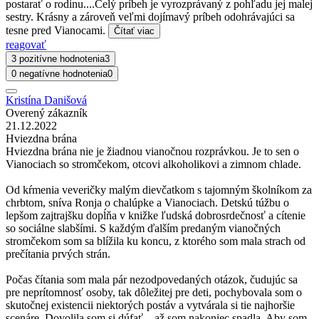
postarať o rodinu....Celý príbeh je vyrozprávaný z pohľadu jej malej
sestry. Krásny a zároveň veľmi dojímavý príbeh odohrávajúci sa
tesne pred Vianocami.
Čítať viac
reagovať
3 pozitívne hodnotenia
3
0 negatívne hodnotenia
0
Kristína Danišová
Overený zákazník
21.12.2022
Hviezdna brána
Hviezdna brána nie je žiadnou vianočnou rozprávkou. Je to sen o
Vianociach so stromčekom, otcovi alkoholikovi a zimnom chlade.
Od kŕmenia veveričky malým dievčatkom s tajomným školníkom za
chrbtom, sníva Ronja o chalúpke a Vianociach. Detskú túžbu o
lepšom zajtrajšku dopĺňa v knižke ľudská dobrosrdečnosť a cítenie
so sociálne slabšími. S každým ďalším predaným vianočných
stromčekom som sa blížila ku koncu, z ktorého som mala strach od
prečítania prvých strán.
Počas čítania som mala pár nezodpovedaných otázok, čudujúc sa
pre neprítomnosť osoby, tak dôležitej pre deti, pochybovala som o
skutočnej existencii niektorých postáv a vytvárala si tie najhoršie
scenáre. Dovolila som si dúfať…až som nakoniec spadla. Aby som