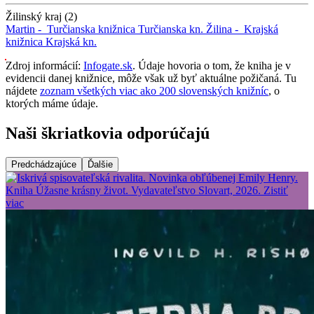
Žilinský kraj (2)
Martin -
Turčianska knižnica
Turčianska kn.
Žilina -
Krajská
knižnica
Krajská kn.
Zdroj informácií:
Infogate.sk
. Údaje hovoria o tom, že kniha je v
evidencii danej knižnice, môže však už byť aktuálne požičaná. Tu
nájdete
zoznam všetkých viac ako 200 slovenských knižníc
, o
ktorých máme údaje.
Naši škriatkovia odporúčajú
Predchádzajúce
Ďalšie