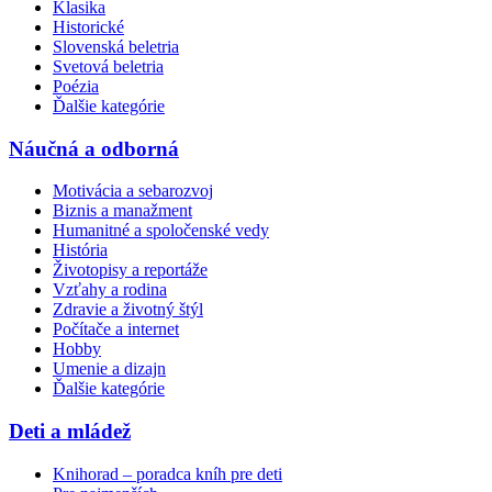
Klasika
Historické
Slovenská beletria
Svetová beletria
Poézia
Ďalšie kategórie
Náučná a odborná
Motivácia a sebarozvoj
Biznis a manažment
Humanitné a spoločenské vedy
História
Životopisy a reportáže
Vzťahy a rodina
Zdravie a životný štýl
Počítače a internet
Hobby
Umenie a dizajn
Ďalšie kategórie
Deti a mládež
Knihorad – poradca kníh pre deti