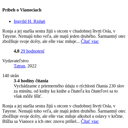
Príbeh o Vianociach
Ingvild H. Rishøi
Ronja a jej staršia sestra žijú s otcom v chudobnej štvrti Osla, v
Tøyene. Nemajú toho veľa, ale majú jeden druhého. Šarmantný otec
zbožňuje svoje dcéry, ale ešte viac miluje...
Čítať viac
4,8
29 hodnotení
Vydavateľstvo
Tatran
, 2022
140 strán
3-4 hodiny čítania
Vychádzame z priemerného údaju o rýchlosti čítania 230 slov
za minútu, od knihy ku knihe a čitateľa ku čitateľovi sa to
však môže líšiť.
Ronja a jej staršia sestra žijú s otcom v chudobnej štvrti Osla, v
Tøyene. Nemajú toho veľa, ale majú jeden druhého. Šarmantný otec
zbožňuje svoje dcéry, ale ešte viac miluje alkohol a oslavy v krčme.
Blížia sa Vianoce a ich otec znovu prišiel...
Čítať viac