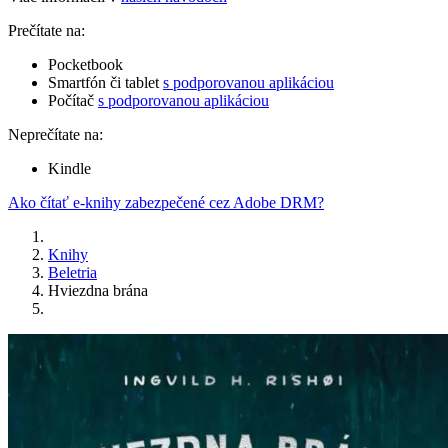
Prečítate na:
Pocketbook
Smartfón či tablet
s podporovanou aplikáciou
Počítač
s podporovanou aplikáciou
Neprečítate na:
Kindle
Ako čítať e-knihy zabezpečené cez Adobe DRM?
Knihy
Beletria
Hviezdna brána