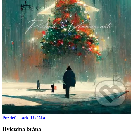
Pozrieť ukážku
Ukážka
Hviezdna brána