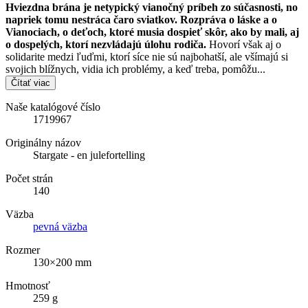
Hviezdna brána je netypický vianočný príbeh zo súčasnosti, no
napriek tomu nestráca čaro sviatkov. Rozpráva o láske a o
Vianociach, o deťoch, ktoré musia dospieť skôr, ako by mali, aj
o dospelých, ktorí nezvládajú úlohu rodiča.
Hovorí však aj o
solidarite medzi ľuďmi, ktorí síce nie sú najbohatší, ale všímajú si
svojich blížnych, vidia ich problémy, a keď treba, pomôžu...
Čítať viac
Naše katalógové číslo
1719967
Originálny názov
Stargate - en julefortelling
Počet strán
140
Väzba
pevná väzba
Rozmer
130×200 mm
Hmotnosť
259 g