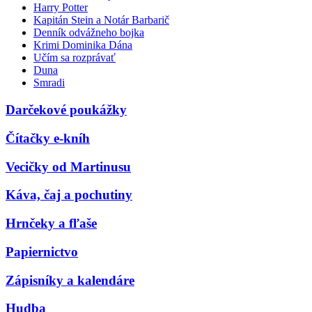
Harry Potter
Kapitán Stein a Notár Barbarič
Denník odvážneho bojka
Krimi Dominika Dána
Učím sa rozprávať
Duna
Smradi
Darčekové poukážky
Čítačky e-kníh
Vecičky od Martinusu
Káva, čaj a pochutiny
Hrnčeky a fľaše
Papiernictvo
Zápisníky a kalendáre
Hudba