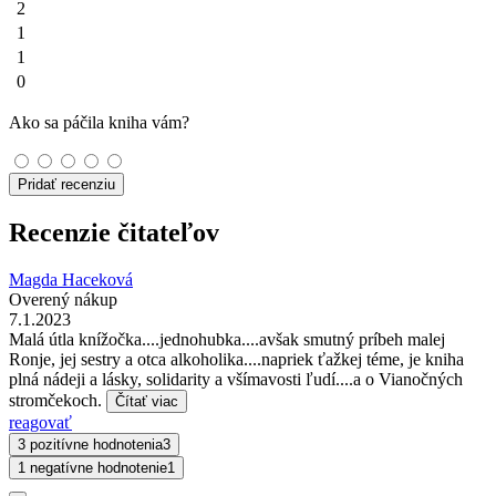
2
1
1
0
Ako sa páčila kniha vám?
Pridať recenziu
Recenzie čitateľov
Magda Haceková
Overený nákup
7.1.2023
Malá útla knížočka....jednohubka....avšak smutný príbeh malej
Ronje, jej sestry a otca alkoholika....napriek ťažkej téme, je kniha
plná nádeji a lásky, solidarity a všímavosti ľudí....a o Vianočných
stromčekoch.
Čítať viac
reagovať
3 pozitívne hodnotenia
3
1 negatívne hodnotenie
1