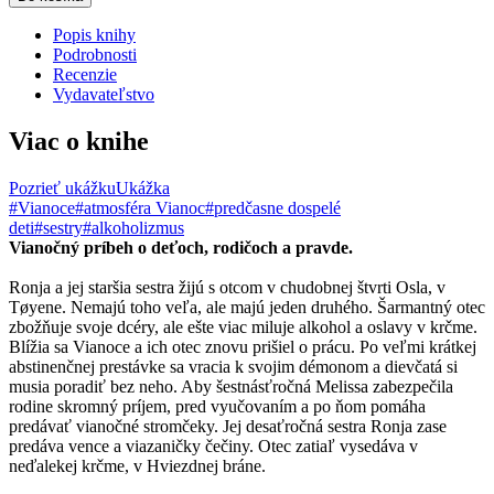
Popis knihy
Podrobnosti
Recenzie
Vydavateľstvo
Viac o knihe
Pozrieť ukážku
Ukážka
#Vianoce
#atmosféra Vianoc
#predčasne dospelé
deti
#sestry
#alkoholizmus
Vianočný príbeh o deťoch, rodičoch a pravde.
Ronja a jej staršia sestra žijú s otcom v chudobnej štvrti Osla, v
Tøyene. Nemajú toho veľa, ale majú jeden druhého. Šarmantný otec
zbožňuje svoje dcéry, ale ešte viac miluje alkohol a oslavy v krčme.
Blížia sa Vianoce a ich otec znovu prišiel o prácu. Po veľmi krátkej
abstinenčnej prestávke sa vracia k svojim démonom a dievčatá si
musia poradiť bez neho. Aby šestnásťročná Melissa zabezpečila
rodine skromný príjem, pred vyučovaním a po ňom pomáha
predávať vianočné stromčeky. Jej desaťročná sestra Ronja zase
predáva vence a viazaničky čečiny. Otec zatiaľ vysedáva v
neďalekej krčme, v Hviezdnej bráne.