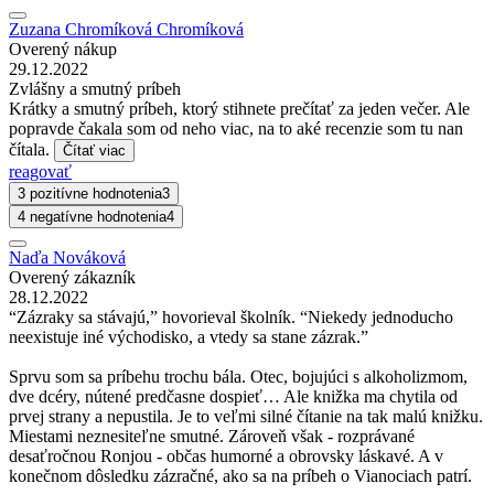
Zuzana Chromíková Chromíková
Overený nákup
29.12.2022
Zvlášny a smutný príbeh
Krátky a smutný príbeh, ktorý stihnete prečítať za jeden večer. Ale
popravde čakala som od neho viac, na to aké recenzie som tu nan
čítala.
Čítať viac
reagovať
3 pozitívne hodnotenia
3
4 negatívne hodnotenia
4
Naďa Nováková
Overený zákazník
28.12.2022
“Zázraky sa stávajú,” hovorieval školník. “Niekedy jednoducho
neexistuje iné východisko, a vtedy sa stane zázrak.”
Sprvu som sa príbehu trochu bála. Otec, bojujúci s alkoholizmom,
dve dcéry, nútené predčasne dospieť… Ale knižka ma chytila od
prvej strany a nepustila. Je to veľmi silné čítanie na tak malú knižku.
Miestami neznesiteľne smutné. Zároveň však - rozprávané
desaťročnou Ronjou - občas humorné a obrovsky láskavé. A v
konečnom dôsledku zázračné, ako sa na príbeh o Vianociach patrí.