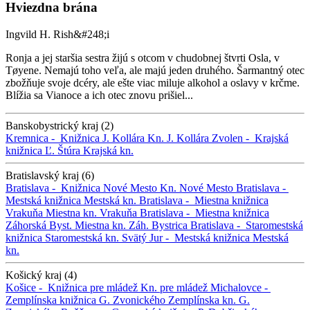
Hviezdna brána
Ingvild H. Rish&#248;i
Ronja a jej staršia sestra žijú s otcom v chudobnej štvrti Osla, v
Tøyene. Nemajú toho veľa, ale majú jeden druhého. Šarmantný otec
zbožňuje svoje dcéry, ale ešte viac miluje alkohol a oslavy v krčme.
Blížia sa Vianoce a ich otec znovu prišiel...
Banskobystrický kraj (2)
Kremnica -
Knižnica J. Kollára
Kn. J. Kollára
Zvolen -
Krajská
knižnica Ľ. Štúra
Krajská kn.
Bratislavský kraj (6)
Bratislava -
Knižnica Nové Mesto
Kn. Nové Mesto
Bratislava -
Mestská knižnica
Mestská kn.
Bratislava -
Miestna knižnica
Vrakuňa
Miestna kn. Vrakuňa
Bratislava -
Miestna knižnica
Záhorská Byst.
Miestna kn. Záh. Bystrica
Bratislava -
Staromestská
knižnica
Staromestská kn.
Svätý Jur -
Mestská knižnica
Mestská
kn.
Košický kraj (4)
Košice -
Knižnica pre mládež
Kn. pre mládež
Michalovce -
Zemplínska knižnica G. Zvonického
Zemplínska kn. G.