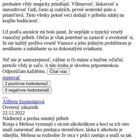
predsalen vždy magicky prinášajú. Všímavosť, láskavosť a
starostlivosť ľudí, často aj cudzích, pevné sesterské puto a
priateľstvá. Tieto všetky pekné veci dodajú v príbehu nádej na
krajšiu budúcnosť.
Už podľa anotácie mi bolo jasné, že nepôjde o typický veselý
vianočný príbeh. Občas je však potrebné sa zastaviť a uvedomiť si,
že nie každý prežíva veselé Vianoce a jeho jediným problémom je
nestíhanie a naháňanie sa za dokonalými sviatkami.
Nič nie je samozrejmosť, vážme si čo máme a buďme vďační,
pretože vždy je začo. A táto kniha je skvelou pripomienkou.
Odporúčam každému.
Čítať viac
reagovať
2 pozitívne hodnotenia
2
0 negatívne hodnotenia
0
Alžbeta Szomolaiová
Overený zákazník
22.12.2022
Nádherný a predsa smutný príbeh
Ronja a Melissa vyrastajú s otcom alkoholikom a hoci sa ich otec
snaží zamestnať ako predajca stromčekov, láska k alkoholu je
silnejšia. Melissa sa rozhodne že otca v práci zastúpi a snaží sa tak