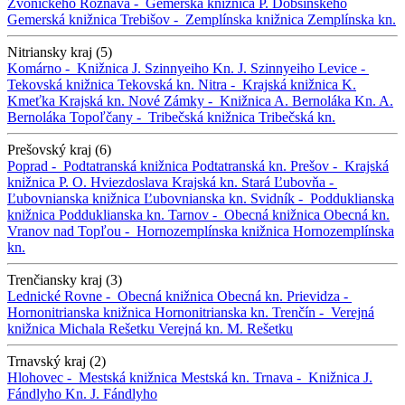
Zvonického
Rožňava -
Gemerská knižnica P. Dobšinského
Gemerská knižnica
Trebišov -
Zemplínska knižnica
Zemplínska kn.
Nitriansky kraj (5)
Komárno -
Knižnica J. Szinnyeiho
Kn. J. Szinnyeiho
Levice -
Tekovská knižnica
Tekovská kn.
Nitra -
Krajská knižnica K.
Kmeťka
Krajská kn.
Nové Zámky -
Knižnica A. Bernoláka
Kn. A.
Bernoláka
Topoľčany -
Tribečská knižnica
Tribečská kn.
Prešovský kraj (6)
Poprad -
Podtatranská knižnica
Podtatranská kn.
Prešov -
Krajská
knižnica P. O. Hviezdoslava
Krajská kn.
Stará Ľubovňa -
Ľubovnianska knižnica
Ľubovnianska kn.
Svidník -
Podduklianska
knižnica
Podduklianska kn.
Tarnov -
Obecná knižnica
Obecná kn.
Vranov nad Topľou -
Hornozemplínska knižnica
Hornozemplínska
kn.
Trenčiansky kraj (3)
Lednické Rovne -
Obecná knižnica
Obecná kn.
Prievidza -
Hornonitrianska knižnica
Hornonitrianska kn.
Trenčín -
Verejná
knižnica Michala Rešetku
Verejná kn. M. Rešetku
Trnavský kraj (2)
Hlohovec -
Mestská knižnica
Mestská kn.
Trnava -
Knižnica J.
Fándlyho
Kn. J. Fándlyho