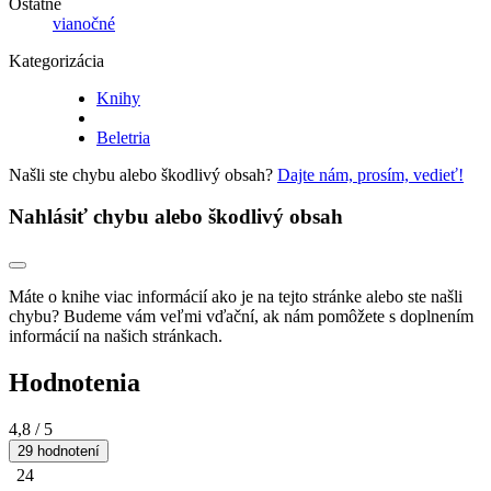
Ostatné
vianočné
Kategorizácia
Knihy
Beletria
Našli ste chybu alebo škodlivý obsah?
Dajte nám, prosím, vedieť!
Nahlásiť chybu alebo škodlivý obsah
Máte o knihe viac informácií ako je na tejto stránke alebo ste našli
chybu? Budeme vám veľmi vďační, ak nám pomôžete s doplnením
informácií na našich stránkach.
Hodnotenia
4,8
/ 5
29 hodnotení
24