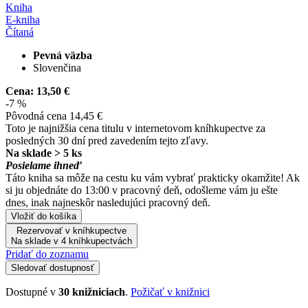
Kniha
E-kniha
Čítaná
Pevná väzba
Slovenčina
Cena:
13,50 €
-7 %
Pôvodná cena
14,45 €
Toto je najnižšia cena titulu v internetovom kníhkupectve za
posledných 30 dní pred zavedením tejto zľavy.
Na sklade > 5 ks
Posielame ihneď
Táto kniha sa môže na cestu ku vám vybrať prakticky okamžite! Ak
si ju objednáte do 13:00 v pracovný deň, odošleme vám ju ešte
dnes, inak najneskôr nasledujúci pracovný deň.
Vložiť do košíka
Rezervovať v kníhkupectve
Na sklade v 4 kníhkupectvách
Pridať do zoznamu
Sledovať dostupnosť
Dostupné v
30 knižniciach
.
Požičať v knižnici