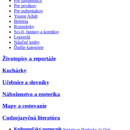
Pre najmenších
Pre prvákov
Pre pubertiakov
Young Adult
Beletria
Rozprávky
Sci-fi, fantasy a komiksy
Leporelá
Náučné knihy
Ďalšie kategórie
Životopisy a reportáže
Kuchárky
Učebnice a slovníky
Náboženstvo a ezoterika
Mapy a cestovanie
Cudzojazyčná literatúra
Knihomoľský pomocník
Spýtajte sa Sherlocka, čo čítať