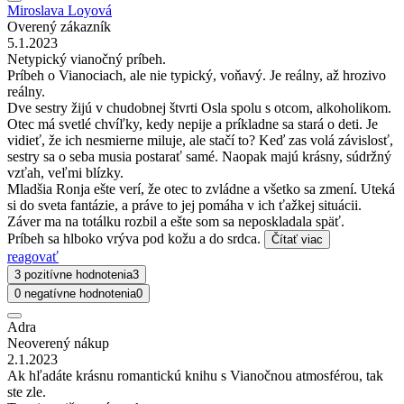
Miroslava Loyová
Overený zákazník
5.1.2023
Netypický vianočný príbeh.
Príbeh o Vianociach, ale nie typický, voňavý. Je reálny, až hrozivo
reálny.
Dve sestry žijú v chudobnej štvrti Osla spolu s otcom, alkoholikom.
Otec má svetlé chvíľky, kedy nepije a príkladne sa stará o deti. Je
vidieť, že ich nesmierne miluje, ale stačí to? Keď zas volá závislosť,
sestry sa o seba musia postarať samé. Naopak majú krásny, súdržný
vzťah, veľmi blízky.
Mladšia Ronja ešte verí, že otec to zvládne a všetko sa zmení. Uteká
si do sveta fantázie, a práve to jej pomáha v ich ťažkej situácii.
Záver ma na totálku rozbil a ešte som sa neposkladala späť.
Príbeh sa hlboko vrýva pod kožu a do srdca.
Čítať viac
reagovať
3 pozitívne hodnotenia
3
0 negatívne hodnotenia
0
Adra
Neoverený nákup
2.1.2023
Ak hľadáte krásnu romantickú knihu s Vianočnou atmosférou, tak
ste zle.