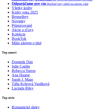
Odporúčame pre vás
Knižné tipy ušité na mieru vám
Všetky knihy
Knihy roka 2025
Bestsellery
Novinky
Pripravované
Akcie a zľavy
Kolekcie
BookTok
Mám záujem o titul
Top autori
Dominik Dán
Julie Caplin
Rebecca Yarros
Ana Huang
Sarah J. Maas
Táňa Keleová Vasilková
Lucinda Riley
Top série
Romantické úteky