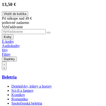
13,50 €
Vložiť do košíka
Pri nákupe nad 49 €
poštovné zadarmo
Vyhľadávanie
Knihy
E-knihy
Audioknihy
Hry
Filmy
Doplnky
Beletria
Detektívky, trilery a horory
Sci-fi a fantasy
Komiksy
Romantika
Spoločenská beletria