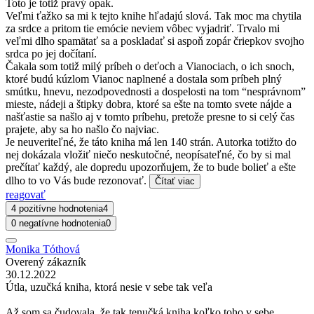
Toto je totiž pravý opak.
Veľmi ťažko sa mi k tejto knihe hľadajú slová. Tak moc ma chytila
za srdce a pritom tie emócie neviem vôbec vyjadriť. Trvalo mi
veľmi dlho spamätať sa a poskladať si aspoň zopár čriepkov svojho
srdca po jej dočítaní.
Čakala som totiž milý príbeh o deťoch a Vianociach, o ich snoch,
ktoré budú kúzlom Vianoc naplnené a dostala som príbeh plný
smútku, hnevu, nezodpovednosti a dospelosti na tom “nesprávnom”
mieste, nádeji a štipky dobra, ktoré sa ešte na tomto svete nájde a
našťastie sa našlo aj v tomto príbehu, pretože presne to si celý čas
prajete, aby sa ho našlo čo najviac.
Je neuveriteľné, že táto kniha má len 140 strán. Autorka totižto do
nej dokázala vložiť niečo neskutočné, neopísateľné, čo by si mal
prečítať každý, ale dopredu upozorňujem, že to bude bolieť a ešte
dlho to vo Vás bude rezonovať.
Čítať viac
reagovať
4 pozitívne hodnotenia
4
0 negatívne hodnotenia
0
Monika Tóthová
Overený zákazník
30.12.2022
Útla, uzučká kniha, ktorá nesie v sebe tak veľa
Až som sa čudovala, že tak tenučká kniha koľko toho v sebe