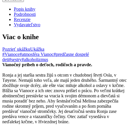
Popis knihy
Podrobnosti
Recenzie
Vydavateľstvo
Viac o knihe
Pozrieť ukážku
Ukážka
#Vianoce
#atmosféra Vianoc
#predčasne dospelé
deti
#sestry
#alkoholizmus
Vianočný príbeh o deťoch, rodičoch a pravde.
Ronja a jej staršia sestra žijú s otcom v chudobnej štvrti Osla, v
Tøyene. Nemajú toho veľa, ale majú jeden druhého. Šarmantný otec
zbožňuje svoje dcéry, ale ešte viac miluje alkohol a oslavy v krčme.
Blížia sa Vianoce a ich otec znovu prišiel o prácu. Po veľmi krátkej
abstinenčnej prestávke sa vracia k svojim démonom a dievčatá si
musia poradiť bez neho. Aby šestnásťročná Melissa zabezpečila
rodine skromný príjem, pred vyučovaním a po ňom pomáha
predávať vianočné stromčeky. Jej desaťročná sestra Ronja zase
predáva vence a viazaničky čečiny. Otec zatiaľ vysedáva v
neďalekej krčme, v Hviezdnej bráne.