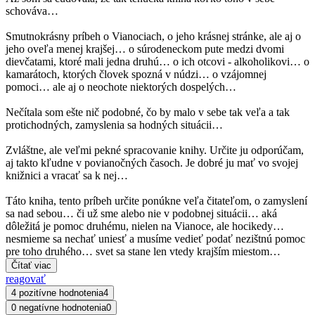
schováva…
Smutnokrásny príbeh o Vianociach, o jeho krásnej stránke, ale aj o
jeho oveľa menej krajšej… o súrodeneckom pute medzi dvomi
dievčatami, ktoré mali jedna druhú… o ich otcovi - alkoholikovi… o
kamarátoch, ktorých človek spozná v núdzi… o vzájomnej
pomoci… ale aj o neochote niektorých dospelých…
Nečítala som ešte nič podobné, čo by malo v sebe tak veľa a tak
protichodných, zamyslenia sa hodných situácii…
Zvláštne, ale veľmi pekné spracovanie knihy. Určite ju odporúčam,
aj takto kľudne v povianočných časoch. Je dobré ju mať vo svojej
knižnici a vracať sa k nej…
Táto kniha, tento príbeh určite ponúkne veľa čitateľom, o zamyslení
sa nad sebou… či už sme alebo nie v podobnej situácii… aká
dôležitá je pomoc druhému, nielen na Vianoce, ale hocikedy…
nesmieme sa nechať uniesť a musíme vedieť podať nezištnú pomoc
pre toho druhého… svet sa stane len vtedy krajším miestom…
Čítať viac
reagovať
4 pozitívne hodnotenia
4
0 negatívne hodnotenia
0