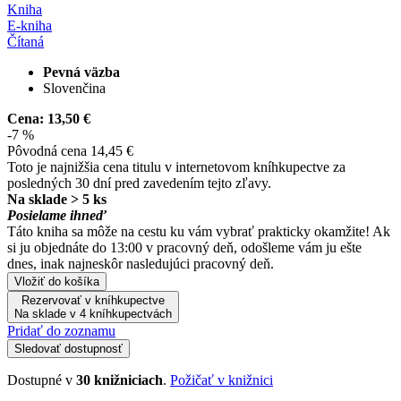
Kniha
E-kniha
Čítaná
Pevná väzba
Slovenčina
Cena:
13,50 €
-7 %
Pôvodná cena
14,45 €
Toto je najnižšia cena titulu v internetovom kníhkupectve za
posledných 30 dní pred zavedením tejto zľavy.
Na sklade > 5 ks
Posielame ihneď
Táto kniha sa môže na cestu ku vám vybrať prakticky okamžite! Ak
si ju objednáte do 13:00 v pracovný deň, odošleme vám ju ešte
dnes, inak najneskôr nasledujúci pracovný deň.
Vložiť do košíka
Rezervovať v kníhkupectve
Na sklade v 4 kníhkupectvách
Pridať do zoznamu
Sledovať dostupnosť
Dostupné v
30 knižniciach
.
Požičať v knižnici