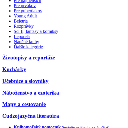
Pre najmenších
Pre prvákov
Pre pubertiakov
Young Adult
Beletria
Rozprávky
Sci-fi, fantasy a komiksy
Leporelá
Náučné knihy
Ďalšie kategórie
Životopisy a reportáže
Kuchárky
Učebnice a slovníky
Náboženstvo a ezoterika
Mapy a cestovanie
Cudzojazyčná literatúra
Knihomoľský pomocník
Spýtajte sa Sherlocka, čo čítať