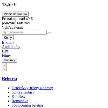
13,50 €
Vložiť do košíka
Pri nákupe nad 49 €
poštovné zadarmo
Vyhľadávanie
Knihy
E-knihy
Audioknihy
Hry
Filmy
Doplnky
Beletria
Detektívky, trilery a horory
Sci-fi a fantasy
Komiksy
Romantika
Spoločenská beletria