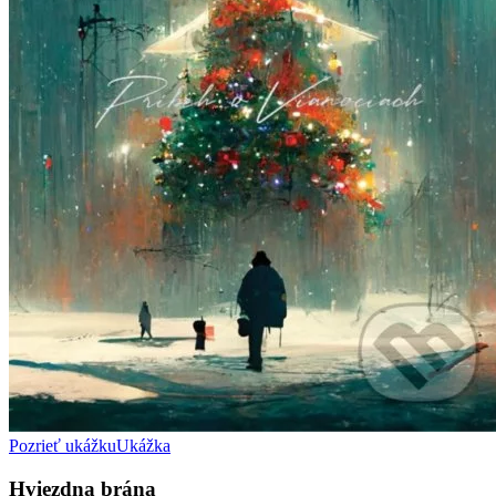
Pozrieť ukážku
Ukážka
Hviezdna brána