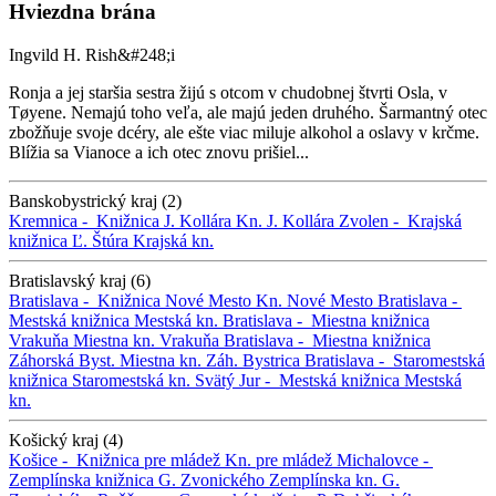
Hviezdna brána
Ingvild H. Rish&#248;i
Ronja a jej staršia sestra žijú s otcom v chudobnej štvrti Osla, v
Tøyene. Nemajú toho veľa, ale majú jeden druhého. Šarmantný otec
zbožňuje svoje dcéry, ale ešte viac miluje alkohol a oslavy v krčme.
Blížia sa Vianoce a ich otec znovu prišiel...
Banskobystrický kraj (2)
Kremnica -
Knižnica J. Kollára
Kn. J. Kollára
Zvolen -
Krajská
knižnica Ľ. Štúra
Krajská kn.
Bratislavský kraj (6)
Bratislava -
Knižnica Nové Mesto
Kn. Nové Mesto
Bratislava -
Mestská knižnica
Mestská kn.
Bratislava -
Miestna knižnica
Vrakuňa
Miestna kn. Vrakuňa
Bratislava -
Miestna knižnica
Záhorská Byst.
Miestna kn. Záh. Bystrica
Bratislava -
Staromestská
knižnica
Staromestská kn.
Svätý Jur -
Mestská knižnica
Mestská
kn.
Košický kraj (4)
Košice -
Knižnica pre mládež
Kn. pre mládež
Michalovce -
Zemplínska knižnica G. Zvonického
Zemplínska kn. G.