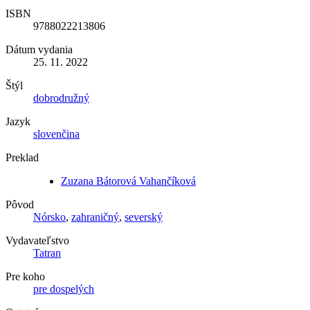
ISBN
9788022213806
Dátum vydania
25. 11. 2022
Štýl
dobrodružný
Jazyk
slovenčina
Preklad
Zuzana Bátorová Vahančíková
Pôvod
Nórsko
,
zahraničný
,
severský
Vydavateľstvo
Tatran
Pre koho
pre dospelých