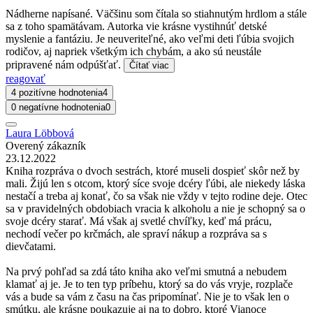
Nádherne napísané. Väčšinu som čítala so stiahnutým hrdlom a stále
sa z toho spamätávam. Autorka vie krásne vystihnúť detské
myslenie a fantáziu. Je neuveriteľné, ako veľmi deti ľúbia svojich
rodičov, aj napriek všetkým ich chybám, a ako sú neustále
pripravené nám odpúšťať.
Čítať viac
reagovať
4 pozitívne hodnotenia
4
0 negatívne hodnotenia
0
Laura Löbbová
Overený zákazník
23.12.2022
Kniha rozpráva o dvoch sestrách, ktoré museli dospieť skôr než by
mali. Žijú len s otcom, ktorý síce svoje dcéry ľúbi, ale niekedy láska
nestačí a treba aj konať, čo sa však nie vždy v tejto rodine deje. Otec
sa v pravidelných obdobiach vracia k alkoholu a nie je schopný sa o
svoje dcéry starať. Má však aj svetlé chvíľky, keď má prácu,
nechodí večer po krčmách, ale spraví nákup a rozpráva sa s
dievčatami.
Na prvý pohľad sa zdá táto kniha ako veľmi smutná a nebudem
klamať aj je. Je to ten typ príbehu, ktorý sa do vás vryje, rozplače
vás a bude sa vám z času na čas pripomínať. Nie je to však len o
smútku, ale krásne poukazuje aj na to dobro, ktoré Vianoce