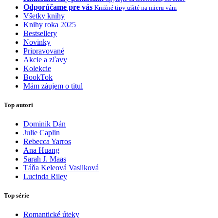
Odporúčame pre vás
Knižné tipy ušité na mieru vám
Všetky knihy
Knihy roka 2025
Bestsellery
Novinky
Pripravované
Akcie a zľavy
Kolekcie
BookTok
Mám záujem o titul
Top autori
Dominik Dán
Julie Caplin
Rebecca Yarros
Ana Huang
Sarah J. Maas
Táňa Keleová Vasilková
Lucinda Riley
Top série
Romantické úteky