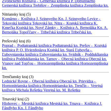
Zvonického
Rožňava -
Gemerská knižnica P. Dobšinského
Gemerská knižnica
Trebišov -
Zemplínska knižnica
Zemplínska kn.
Nitriansky kraj (5)
Komárno -
Knižnica J. Szinnyeiho
Kn. J. Szinnyeiho
Levice -
Tekovská knižnica
Tekovská kn.
Nitra -
Krajská knižnica K.
Kmeťka
Krajská kn.
Nové Zámky -
Knižnica A. Bernoláka
Kn. A.
Bernoláka
Topoľčany -
Tribečská knižnica
Tribečská kn.
Prešovský kraj (6)
Poprad -
Podtatranská knižnica
Podtatranská kn.
Prešov -
Krajská
knižnica P. O. Hviezdoslava
Krajská kn.
Stará Ľubovňa -
Ľubovnianska knižnica
Ľubovnianska kn.
Svidník -
Podduklianska
knižnica
Podduklianska kn.
Tarnov -
Obecná knižnica
Obecná kn.
Vranov nad Topľou -
Hornozemplínska knižnica
Hornozemplínska
kn.
Trenčiansky kraj (3)
Lednické Rovne -
Obecná knižnica
Obecná kn.
Prievidza -
Hornonitrianska knižnica
Hornonitrianska kn.
Trenčín -
Verejná
knižnica Michala Rešetku
Verejná kn. M. Rešetku
Trnavský kraj (2)
Hlohovec -
Mestská knižnica
Mestská kn.
Trnava -
Knižnica J.
Fándlyho
Kn. J. Fándlyho