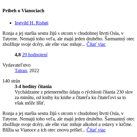
Príbeh o Vianociach
Ingvild H. Rishøi
Ronja a jej staršia sestra žijú s otcom v chudobnej štvrti Osla, v
Tøyene. Nemajú toho veľa, ale majú jeden druhého. Šarmantný otec
zbožňuje svoje dcéry, ale ešte viac miluje...
Čítať viac
4,8
29 hodnotení
Vydavateľstvo
Tatran
, 2022
140 strán
3-4 hodiny čítania
Vychádzame z priemerného údaju o rýchlosti čítania 230 slov
za minútu, od knihy ku knihe a čitateľa ku čitateľovi sa to
však môže líšiť.
Ronja a jej staršia sestra žijú s otcom v chudobnej štvrti Osla, v
Tøyene. Nemajú toho veľa, ale majú jeden druhého. Šarmantný otec
zbožňuje svoje dcéry, ale ešte viac miluje alkohol a oslavy v krčme.
Blížia sa Vianoce a ich otec znovu prišiel...
Čítať viac