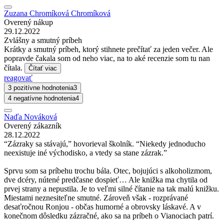
Zuzana Chromíková Chromíková
Overený nákup
29.12.2022
Zvlášny a smutný príbeh
Krátky a smutný príbeh, ktorý stihnete prečítať za jeden večer. Ale
popravde čakala som od neho viac, na to aké recenzie som tu nan
čítala.
Čítať viac
reagovať
3 pozitívne hodnotenia
3
4 negatívne hodnotenia
4
Naďa Nováková
Overený zákazník
28.12.2022
“Zázraky sa stávajú,” hovorieval školník. “Niekedy jednoducho
neexistuje iné východisko, a vtedy sa stane zázrak.”
Sprvu som sa príbehu trochu bála. Otec, bojujúci s alkoholizmom,
dve dcéry, nútené predčasne dospieť… Ale knižka ma chytila od
prvej strany a nepustila. Je to veľmi silné čítanie na tak malú knižku.
Miestami neznesiteľne smutné. Zároveň však - rozprávané
desaťročnou Ronjou - občas humorné a obrovsky láskavé. A v
konečnom dôsledku zázračné, ako sa na príbeh o Vianociach patrí.