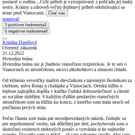
postarať o rodinu....Celý príbeh je vyrozprávaný z pohľadu jej malej
sestry. Krásny a zároveň veľmi dojímavý príbeh odohrávajúci sa
tesne pred Vianocami.
Čítať viac
reagovať
3 pozitívne hodnotenia
3
0 negatívne hodnotenia
0
Kristína Danišová
Overený zákazník
21.12.2022
Hviezdna brána
Hviezdna brána nie je žiadnou vianočnou rozprávkou. Je to sen o
Vianociach so stromčekom, otcovi alkoholikovi a zimnom chlade.
Od kŕmenia veveričky malým dievčatkom s tajomným školníkom za
chrbtom, sníva Ronja o chalúpke a Vianociach. Detskú túžbu o
lepšom zajtrajšku dopĺňa v knižke ľudská dobrosrdečnosť a cítenie
so sociálne slabšími. S každým ďalším predaným vianočných
stromčekom som sa blížila ku koncu, z ktorého som mala strach od
prečítania prvých strán.
Počas čítania som mala pár nezodpovedaných otázok, čudujúc sa
pre neprítomnosť osoby, tak dôležitej pre deti, pochybovala som o
skutočnej existencii niektorých postáv a vytvárala si tie najhoršie
scenáre. Dovolila som si dúfať…až som nakoniec spadla. Aby som