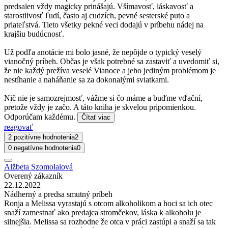
predsalen vždy magicky prinášajú. Všímavosť, láskavosť a
starostlivosť ľudí, často aj cudzích, pevné sesterské puto a
priateľstvá. Tieto všetky pekné veci dodajú v príbehu nádej na
krajšiu budúcnosť.
Už podľa anotácie mi bolo jasné, že nepôjde o typický veselý
vianočný príbeh. Občas je však potrebné sa zastaviť a uvedomiť si,
že nie každý prežíva veselé Vianoce a jeho jediným problémom je
nestíhanie a naháňanie sa za dokonalými sviatkami.
Nič nie je samozrejmosť, vážme si čo máme a buďme vďační,
pretože vždy je začo. A táto kniha je skvelou pripomienkou.
Odporúčam každému.
Čítať viac
reagovať
2 pozitívne hodnotenia
2
0 negatívne hodnotenia
0
Alžbeta Szomolaiová
Overený zákazník
22.12.2022
Nádherný a predsa smutný príbeh
Ronja a Melissa vyrastajú s otcom alkoholikom a hoci sa ich otec
snaží zamestnať ako predajca stromčekov, láska k alkoholu je
silnejšia. Melissa sa rozhodne že otca v práci zastúpi a snaží sa tak