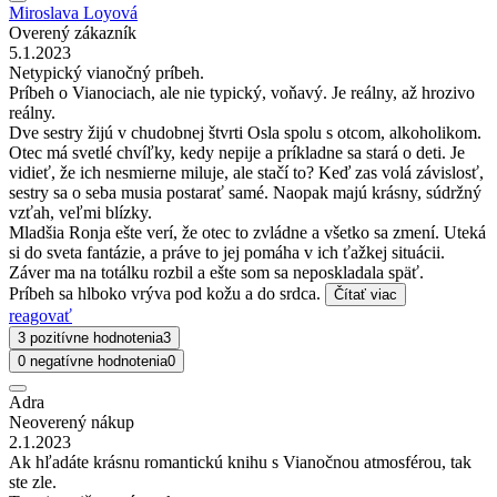
Miroslava Loyová
Overený zákazník
5.1.2023
Netypický vianočný príbeh.
Príbeh o Vianociach, ale nie typický, voňavý. Je reálny, až hrozivo
reálny.
Dve sestry žijú v chudobnej štvrti Osla spolu s otcom, alkoholikom.
Otec má svetlé chvíľky, kedy nepije a príkladne sa stará o deti. Je
vidieť, že ich nesmierne miluje, ale stačí to? Keď zas volá závislosť,
sestry sa o seba musia postarať samé. Naopak majú krásny, súdržný
vzťah, veľmi blízky.
Mladšia Ronja ešte verí, že otec to zvládne a všetko sa zmení. Uteká
si do sveta fantázie, a práve to jej pomáha v ich ťažkej situácii.
Záver ma na totálku rozbil a ešte som sa neposkladala späť.
Príbeh sa hlboko vrýva pod kožu a do srdca.
Čítať viac
reagovať
3 pozitívne hodnotenia
3
0 negatívne hodnotenia
0
Adra
Neoverený nákup
2.1.2023
Ak hľadáte krásnu romantickú knihu s Vianočnou atmosférou, tak
ste zle.