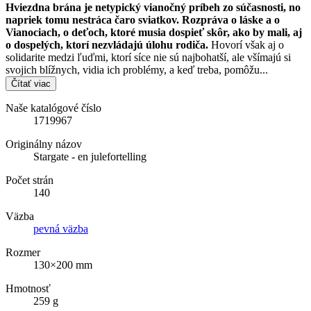
Hviezdna brána je netypický vianočný príbeh zo súčasnosti, no
napriek tomu nestráca čaro sviatkov. Rozpráva o láske a o
Vianociach, o deťoch, ktoré musia dospieť skôr, ako by mali, aj
o dospelých, ktorí nezvládajú úlohu rodiča.
Hovorí však aj o
solidarite medzi ľuďmi, ktorí síce nie sú najbohatší, ale všímajú si
svojich blížnych, vidia ich problémy, a keď treba, pomôžu...
Čítať viac
Naše katalógové číslo
1719967
Originálny názov
Stargate - en julefortelling
Počet strán
140
Väzba
pevná väzba
Rozmer
130×200 mm
Hmotnosť
259 g