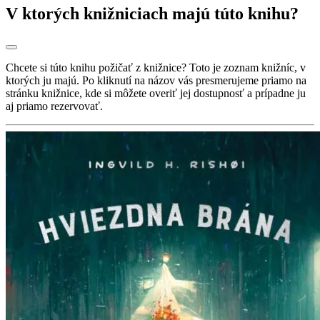
V ktorých knižniciach majú túto knihu?
Chcete si túto knihu požičať z knižnice? Toto je zoznam knižníc, v
ktorých ju majú. Po kliknutí na názov vás presmerujeme priamo na
stránku knižnice, kde si môžete overiť jej dostupnosť a prípadne ju
aj priamo rezervovať.