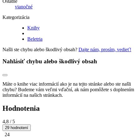
Ostatné
vianočné
Kategorizácia
Knihy
Beletria
Našli ste chybu alebo škodlivý obsah?
Dajte nám, prosím, vedieť!
Nahlásiť chybu alebo škodlivý obsah
Máte o knihe viac informácií ako je na tejto stránke alebo ste našli
chybu? Budeme vám veľmi vďační, ak nám pomôžete s doplnením
informácií na našich stránkach.
Hodnotenia
4,8
/ 5
29 hodnotení
24