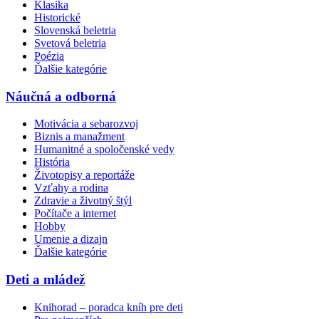
Klasika
Historické
Slovenská beletria
Svetová beletria
Poézia
Ďalšie kategórie
Náučná a odborná
Motivácia a sebarozvoj
Biznis a manažment
Humanitné a spoločenské vedy
História
Životopisy a reportáže
Vzťahy a rodina
Zdravie a životný štýl
Počítače a internet
Hobby
Umenie a dizajn
Ďalšie kategórie
Deti a mládež
Knihorad – poradca kníh pre deti