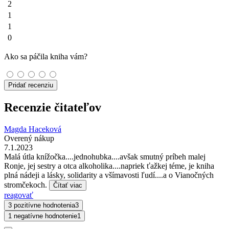
2
1
1
0
Ako sa páčila kniha vám?
Pridať recenziu
Recenzie čitateľov
Magda Haceková
Overený nákup
7.1.2023
Malá útla knížočka....jednohubka....avšak smutný príbeh malej
Ronje, jej sestry a otca alkoholika....napriek ťažkej téme, je kniha
plná nádeji a lásky, solidarity a všímavosti ľudí....a o Vianočných
stromčekoch.
Čítať viac
reagovať
3 pozitívne hodnotenia
3
1 negatívne hodnotenie
1