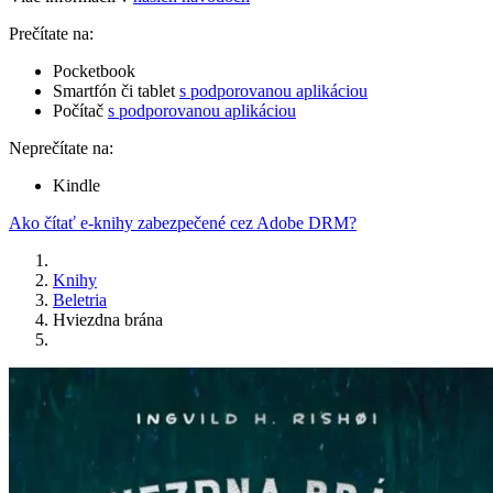
Prečítate na:
Pocketbook
Smartfón či tablet
s podporovanou aplikáciou
Počítač
s podporovanou aplikáciou
Neprečítate na:
Kindle
Ako čítať e-knihy zabezpečené cez Adobe DRM?
Knihy
Beletria
Hviezdna brána