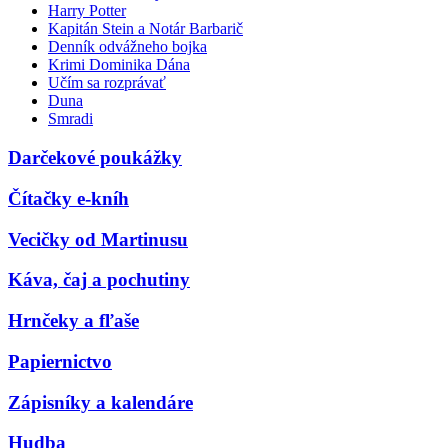
Harry Potter
Kapitán Stein a Notár Barbarič
Denník odvážneho bojka
Krimi Dominika Dána
Učím sa rozprávať
Duna
Smradi
Darčekové poukážky
Čítačky e-kníh
Vecičky od Martinusu
Káva, čaj a pochutiny
Hrnčeky a fľaše
Papiernictvo
Zápisníky a kalendáre
Hudba