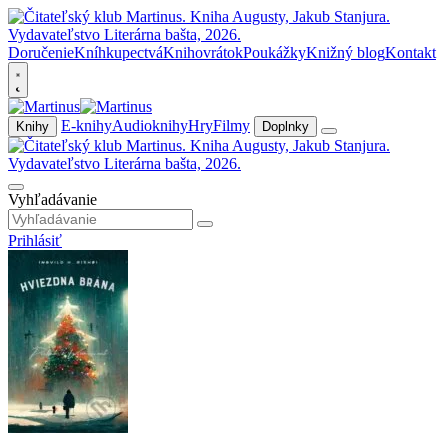
Doručenie
Kníhkupectvá
Knihovrátok
Poukážky
Knižný blog
Kontakt
E-knihy
Audioknihy
Hry
Filmy
Knihy
Doplnky
Vyhľadávanie
Prihlásiť