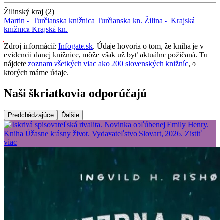
Žilinský kraj (2)
Martin -
Turčianska knižnica
Turčianska kn.
Žilina -
Krajská
knižnica
Krajská kn.
Zdroj informácií:
Infogate.sk
. Údaje hovoria o tom, že kniha je v
evidencii danej knižnice, môže však už byť aktuálne požičaná. Tu
nájdete
zoznam všetkých viac ako 200 slovenských knižníc
, o
ktorých máme údaje.
Naši škriatkovia odporúčajú
Predchádzajúce
Ďalšie