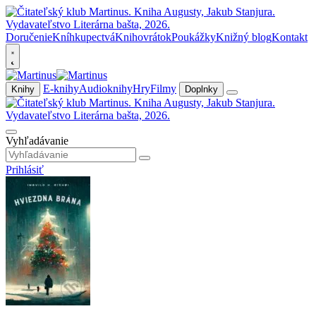
Doručenie
Kníhkupectvá
Knihovrátok
Poukážky
Knižný blog
Kontakt
E-knihy
Audioknihy
Hry
Filmy
Knihy
Doplnky
Vyhľadávanie
Prihlásiť