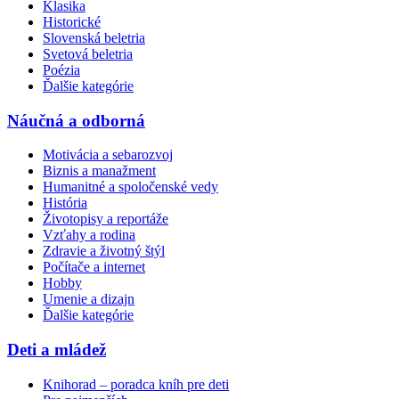
Klasika
Historické
Slovenská beletria
Svetová beletria
Poézia
Ďalšie kategórie
Náučná a odborná
Motivácia a sebarozvoj
Biznis a manažment
Humanitné a spoločenské vedy
História
Životopisy a reportáže
Vzťahy a rodina
Zdravie a životný štýl
Počítače a internet
Hobby
Umenie a dizajn
Ďalšie kategórie
Deti a mládež
Knihorad – poradca kníh pre deti