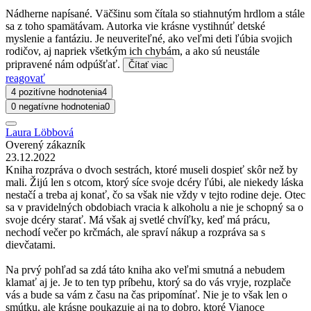
Nádherne napísané. Väčšinu som čítala so stiahnutým hrdlom a stále
sa z toho spamätávam. Autorka vie krásne vystihnúť detské
myslenie a fantáziu. Je neuveriteľné, ako veľmi deti ľúbia svojich
rodičov, aj napriek všetkým ich chybám, a ako sú neustále
pripravené nám odpúšťať.
Čítať viac
reagovať
4 pozitívne hodnotenia
4
0 negatívne hodnotenia
0
Laura Löbbová
Overený zákazník
23.12.2022
Kniha rozpráva o dvoch sestrách, ktoré museli dospieť skôr než by
mali. Žijú len s otcom, ktorý síce svoje dcéry ľúbi, ale niekedy láska
nestačí a treba aj konať, čo sa však nie vždy v tejto rodine deje. Otec
sa v pravidelných obdobiach vracia k alkoholu a nie je schopný sa o
svoje dcéry starať. Má však aj svetlé chvíľky, keď má prácu,
nechodí večer po krčmách, ale spraví nákup a rozpráva sa s
dievčatami.
Na prvý pohľad sa zdá táto kniha ako veľmi smutná a nebudem
klamať aj je. Je to ten typ príbehu, ktorý sa do vás vryje, rozplače
vás a bude sa vám z času na čas pripomínať. Nie je to však len o
smútku, ale krásne poukazuje aj na to dobro, ktoré Vianoce