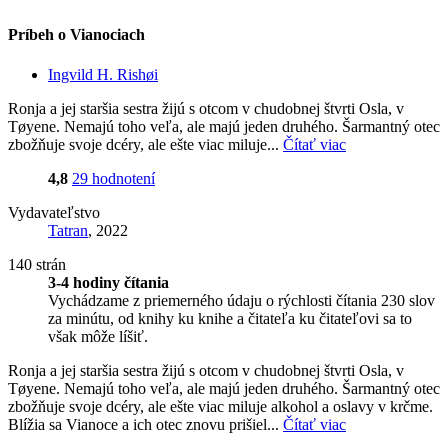
Príbeh o Vianociach
Ingvild H. Rishøi
Ronja a jej staršia sestra žijú s otcom v chudobnej štvrti Osla, v
Tøyene. Nemajú toho veľa, ale majú jeden druhého. Šarmantný otec
zbožňuje svoje dcéry, ale ešte viac miluje...
Čítať viac
4,8
29 hodnotení
Vydavateľstvo
Tatran
, 2022
140 strán
3-4 hodiny čítania
Vychádzame z priemerného údaju o rýchlosti čítania 230 slov
za minútu, od knihy ku knihe a čitateľa ku čitateľovi sa to
však môže líšiť.
Ronja a jej staršia sestra žijú s otcom v chudobnej štvrti Osla, v
Tøyene. Nemajú toho veľa, ale majú jeden druhého. Šarmantný otec
zbožňuje svoje dcéry, ale ešte viac miluje alkohol a oslavy v krčme.
Blížia sa Vianoce a ich otec znovu prišiel...
Čítať viac