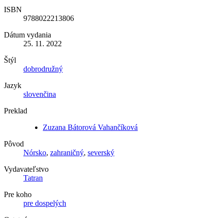
ISBN
9788022213806
Dátum vydania
25. 11. 2022
Štýl
dobrodružný
Jazyk
slovenčina
Preklad
Zuzana Bátorová Vahančíková
Pôvod
Nórsko
,
zahraničný
,
severský
Vydavateľstvo
Tatran
Pre koho
pre dospelých