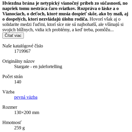
Hviezdna brána je netypický vianočný príbeh zo súčasnosti, no
napriek tomu nestráca čaro sviatkov. Rozpráva o láske a o
Vianociach, o deťoch, ktoré musia dospieť skôr, ako by mali, aj
o dospelých, ktorí nezvládajú úlohu rodiča.
Hovorí však aj o
solidarite medzi ľuďmi, ktorí síce nie sú najbohatší, ale všímajú si
svojich blížnych, vidia ich problémy, a keď treba, pomôžu...
Čítať viac
Naše katalógové číslo
1719967
Originálny názov
Stargate - en julefortelling
Počet strán
140
Väzba
pevná väzba
Rozmer
130×200 mm
Hmotnosť
259 g