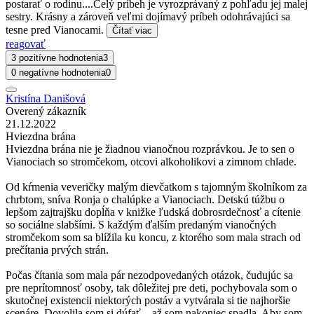
postarať o rodinu....Celý príbeh je vyrozprávaný z pohľadu jej malej
sestry. Krásny a zároveň veľmi dojímavý príbeh odohrávajúci sa
tesne pred Vianocami.
Čítať viac
reagovať
3 pozitívne hodnotenia
3
0 negatívne hodnotenia
0
Kristína Danišová
Overený zákazník
21.12.2022
Hviezdna brána
Hviezdna brána nie je žiadnou vianočnou rozprávkou. Je to sen o
Vianociach so stromčekom, otcovi alkoholikovi a zimnom chlade.
Od kŕmenia veveričky malým dievčatkom s tajomným školníkom za
chrbtom, sníva Ronja o chalúpke a Vianociach. Detskú túžbu o
lepšom zajtrajšku dopĺňa v knižke ľudská dobrosrdečnosť a cítenie
so sociálne slabšími. S každým ďalším predaným vianočných
stromčekom som sa blížila ku koncu, z ktorého som mala strach od
prečítania prvých strán.
Počas čítania som mala pár nezodpovedaných otázok, čudujúc sa
pre neprítomnosť osoby, tak dôležitej pre deti, pochybovala som o
skutočnej existencii niektorých postáv a vytvárala si tie najhoršie
scenáre. Dovolila som si dúfať…až som nakoniec spadla. Aby som