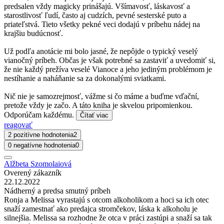
predsalen vždy magicky prinášajú. Všímavosť, láskavosť a
starostlivosť ľudí, často aj cudzích, pevné sesterské puto a
priateľstvá. Tieto všetky pekné veci dodajú v príbehu nádej na
krajšiu budúcnosť.
Už podľa anotácie mi bolo jasné, že nepôjde o typický veselý
vianočný príbeh. Občas je však potrebné sa zastaviť a uvedomiť si,
že nie každý prežíva veselé Vianoce a jeho jediným problémom je
nestíhanie a naháňanie sa za dokonalými sviatkami.
Nič nie je samozrejmosť, vážme si čo máme a buďme vďační,
pretože vždy je začo. A táto kniha je skvelou pripomienkou.
Odporúčam každému.
Čítať viac
reagovať
2 pozitívne hodnotenia
2
0 negatívne hodnotenia
0
Alžbeta Szomolaiová
Overený zákazník
22.12.2022
Nádherný a predsa smutný príbeh
Ronja a Melissa vyrastajú s otcom alkoholikom a hoci sa ich otec
snaží zamestnať ako predajca stromčekov, láska k alkoholu je
silnejšia. Melissa sa rozhodne že otca v práci zastúpi a snaží sa tak