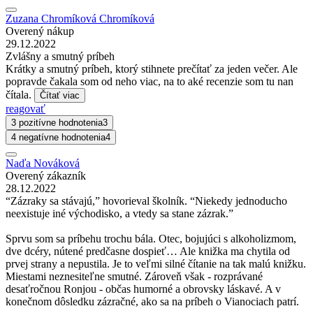
Zuzana Chromíková Chromíková
Overený nákup
29.12.2022
Zvlášny a smutný príbeh
Krátky a smutný príbeh, ktorý stihnete prečítať za jeden večer. Ale
popravde čakala som od neho viac, na to aké recenzie som tu nan
čítala.
Čítať viac
reagovať
3 pozitívne hodnotenia
3
4 negatívne hodnotenia
4
Naďa Nováková
Overený zákazník
28.12.2022
“Zázraky sa stávajú,” hovorieval školník. “Niekedy jednoducho
neexistuje iné východisko, a vtedy sa stane zázrak.”
Sprvu som sa príbehu trochu bála. Otec, bojujúci s alkoholizmom,
dve dcéry, nútené predčasne dospieť… Ale knižka ma chytila od
prvej strany a nepustila. Je to veľmi silné čítanie na tak malú knižku.
Miestami neznesiteľne smutné. Zároveň však - rozprávané
desaťročnou Ronjou - občas humorné a obrovsky láskavé. A v
konečnom dôsledku zázračné, ako sa na príbeh o Vianociach patrí.