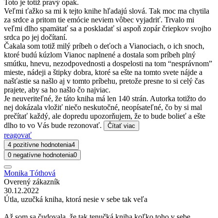
Toto je totiž pravý opak.
Veľmi ťažko sa mi k tejto knihe hľadajú slová. Tak moc ma chytila
za srdce a pritom tie emócie neviem vôbec vyjadriť. Trvalo mi
veľmi dlho spamätať sa a poskladať si aspoň zopár čriepkov svojho
srdca po jej dočítaní.
Čakala som totiž milý príbeh o deťoch a Vianociach, o ich snoch,
ktoré budú kúzlom Vianoc naplnené a dostala som príbeh plný
smútku, hnevu, nezodpovednosti a dospelosti na tom “nesprávnom”
mieste, nádeji a štipky dobra, ktoré sa ešte na tomto svete nájde a
našťastie sa našlo aj v tomto príbehu, pretože presne to si celý čas
prajete, aby sa ho našlo čo najviac.
Je neuveriteľné, že táto kniha má len 140 strán. Autorka totižto do
nej dokázala vložiť niečo neskutočné, neopísateľné, čo by si mal
prečítať každý, ale dopredu upozorňujem, že to bude bolieť a ešte
dlho to vo Vás bude rezonovať.
Čítať viac
reagovať
4 pozitívne hodnotenia
4
0 negatívne hodnotenia
0
Monika Tóthová
Overený zákazník
30.12.2022
Útla, uzučká kniha, ktorá nesie v sebe tak veľa
Až som sa čudovala, že tak tenučká kniha koľko toho v sebe