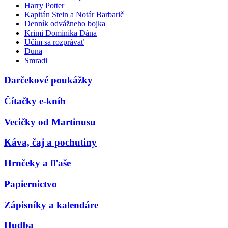
Harry Potter
Kapitán Stein a Notár Barbarič
Denník odvážneho bojka
Krimi Dominika Dána
Učím sa rozprávať
Duna
Smradi
Darčekové poukážky
Čítačky e-kníh
Vecičky od Martinusu
Káva, čaj a pochutiny
Hrnčeky a fľaše
Papiernictvo
Zápisníky a kalendáre
Hudba