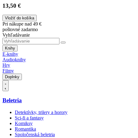
13,50 €
Vložiť do košíka
Pri nákupe nad 49 €
poštovné zadarmo
Vyhľadávanie
Knihy
E-knihy
Audioknihy
Hry
Filmy
Doplnky
Beletria
Detektívky, trilery a horory
Sci-fi a fantasy
Komiksy
Romantika
Spoločenská beletria