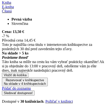
Kniha
E-kniha
Čítaná
Pevná väzba
Slovenčina
Cena:
13,50 €
-7 %
Pôvodná cena
14,45 €
Toto je najnižšia cena titulu v internetovom kníhkupectve za
posledných 30 dní pred zavedením tejto zľavy.
Na sklade > 5 ks
Posielame ihneď
Táto kniha sa môže na cestu ku vám vybrať prakticky okamžite! Ak
si ju objednáte do 13:00 v pracovný deň, odošleme vám ju ešte
dnes, inak najneskôr nasledujúci pracovný deň.
Vložiť do košíka
Rezervovať v kníhkupectve
Na sklade v 4 kníhkupectvách
Pridať do zoznamu
Sledovať dostupnosť
Dostupné v
30 knižniciach
.
Požičať v knižnici