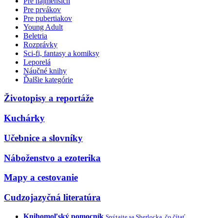
Pre najmenších
Pre prvákov
Pre pubertiakov
Young Adult
Beletria
Rozprávky
Sci-fi, fantasy a komiksy
Leporelá
Náučné knihy
Ďalšie kategórie
Životopisy a reportáže
Kuchárky
Učebnice a slovníky
Náboženstvo a ezoterika
Mapy a cestovanie
Cudzojazyčná literatúra
Knihomoľský pomocník
Spýtajte sa Sherlocka, čo čítať