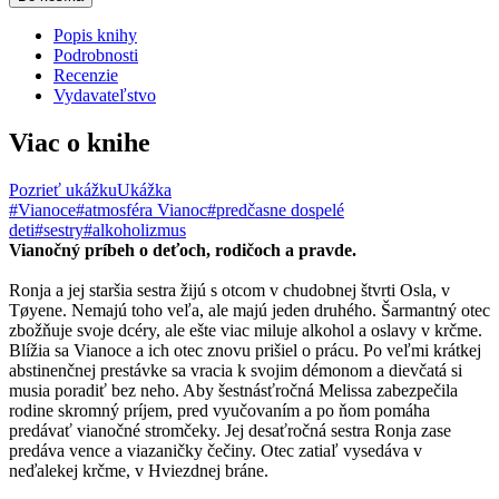
Popis knihy
Podrobnosti
Recenzie
Vydavateľstvo
Viac o knihe
Pozrieť ukážku
Ukážka
#Vianoce
#atmosféra Vianoc
#predčasne dospelé
deti
#sestry
#alkoholizmus
Vianočný príbeh o deťoch, rodičoch a pravde.
Ronja a jej staršia sestra žijú s otcom v chudobnej štvrti Osla, v
Tøyene. Nemajú toho veľa, ale majú jeden druhého. Šarmantný otec
zbožňuje svoje dcéry, ale ešte viac miluje alkohol a oslavy v krčme.
Blížia sa Vianoce a ich otec znovu prišiel o prácu. Po veľmi krátkej
abstinenčnej prestávke sa vracia k svojim démonom a dievčatá si
musia poradiť bez neho. Aby šestnásťročná Melissa zabezpečila
rodine skromný príjem, pred vyučovaním a po ňom pomáha
predávať vianočné stromčeky. Jej desaťročná sestra Ronja zase
predáva vence a viazaničky čečiny. Otec zatiaľ vysedáva v
neďalekej krčme, v Hviezdnej bráne.