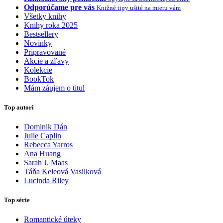
Odporúčame pre vás
Knižné tipy ušité na mieru vám
Všetky knihy
Knihy roka 2025
Bestsellery
Novinky
Pripravované
Akcie a zľavy
Kolekcie
BookTok
Mám záujem o titul
Top autori
Dominik Dán
Julie Caplin
Rebecca Yarros
Ana Huang
Sarah J. Maas
Táňa Keleová Vasilková
Lucinda Riley
Top série
Romantické úteky