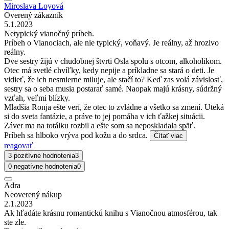
Miroslava Loyová
Overený zákazník
5.1.2023
Netypický vianočný príbeh.
Príbeh o Vianociach, ale nie typický, voňavý. Je reálny, až hrozivo
reálny.
Dve sestry žijú v chudobnej štvrti Osla spolu s otcom, alkoholikom.
Otec má svetlé chvíľky, kedy nepije a príkladne sa stará o deti. Je
vidieť, že ich nesmierne miluje, ale stačí to? Keď zas volá závislosť,
sestry sa o seba musia postarať samé. Naopak majú krásny, súdržný
vzťah, veľmi blízky.
Mladšia Ronja ešte verí, že otec to zvládne a všetko sa zmení. Uteká
si do sveta fantázie, a práve to jej pomáha v ich ťažkej situácii.
Záver ma na totálku rozbil a ešte som sa neposkladala späť.
Príbeh sa hlboko vrýva pod kožu a do srdca.
Čítať viac
reagovať
3 pozitívne hodnotenia
3
0 negatívne hodnotenia
0
Adra
Neoverený nákup
2.1.2023
Ak hľadáte krásnu romantickú knihu s Vianočnou atmosférou, tak
ste zle.