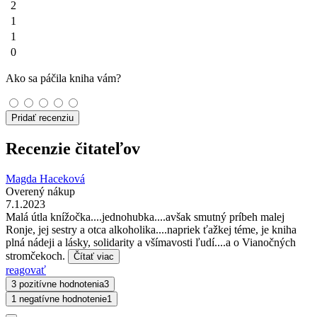
2
1
1
0
Ako sa páčila kniha vám?
Pridať recenziu
Recenzie čitateľov
Magda Haceková
Overený nákup
7.1.2023
Malá útla knížočka....jednohubka....avšak smutný príbeh malej
Ronje, jej sestry a otca alkoholika....napriek ťažkej téme, je kniha
plná nádeji a lásky, solidarity a všímavosti ľudí....a o Vianočných
stromčekoch.
Čítať viac
reagovať
3 pozitívne hodnotenia
3
1 negatívne hodnotenie
1