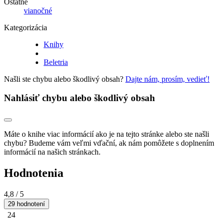
Ostatné
vianočné
Kategorizácia
Knihy
Beletria
Našli ste chybu alebo škodlivý obsah?
Dajte nám, prosím, vedieť!
Nahlásiť chybu alebo škodlivý obsah
Máte o knihe viac informácií ako je na tejto stránke alebo ste našli
chybu? Budeme vám veľmi vďační, ak nám pomôžete s doplnením
informácií na našich stránkach.
Hodnotenia
4,8
/ 5
29 hodnotení
24