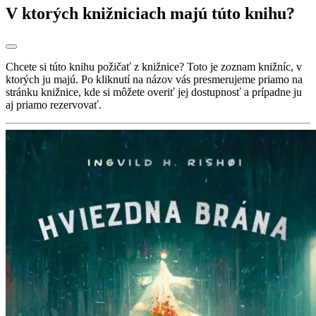
V ktorých knižniciach majú túto knihu?
Chcete si túto knihu požičať z knižnice? Toto je zoznam knižníc, v
ktorých ju majú. Po kliknutí na názov vás presmerujeme priamo na
stránku knižnice, kde si môžete overiť jej dostupnosť a prípadne ju
aj priamo rezervovať.