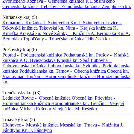
Zvonického
Rožňava -
Gemerská knižnica P. Dobšinského
Gemerská knižnica
Trebišov -
Zemplínska knižnica
Zemplínska kn.
Nitriansky kraj (5)
Komárno -
Knižnica J. Szinnyeiho
Kn. J. Szinnyeiho
Levice -
Tekovská knižnica
Tekovská kn.
Nitra -
Krajská knižnica K.
Kmeťka
Krajská kn.
Nové Zámky -
Knižnica A. Bernoláka
Kn. A.
Bernoláka
Topoľčany -
Tribečská knižnica
Tribečská kn.
Prešovský kraj (6)
Poprad -
Podtatranská knižnica
Podtatranská kn.
Prešov -
Krajská
knižnica P. O. Hviezdoslava
Krajská kn.
Stará Ľubovňa -
Ľubovnianska knižnica
Ľubovnianska kn.
Svidník -
Podduklianska
knižnica
Podduklianska kn.
Tarnov -
Obecná knižnica
Obecná kn.
Vranov nad Topľou -
Hornozemplínska knižnica
Hornozemplínska
kn.
Trenčiansky kraj (3)
Lednické Rovne -
Obecná knižnica
Obecná kn.
Prievidza -
Hornonitrianska knižnica
Hornonitrianska kn.
Trenčín -
Verejná
knižnica Michala Rešetku
Verejná kn. M. Rešetku
Trnavský kraj (2)
Hlohovec -
Mestská knižnica
Mestská kn.
Trnava -
Knižnica J.
Fándlyho
Kn. J. Fándlyho