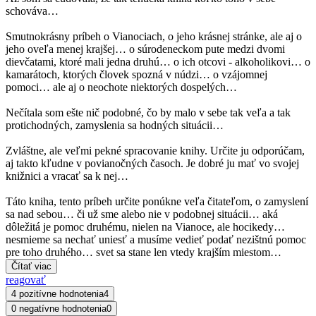
schováva…
Smutnokrásny príbeh o Vianociach, o jeho krásnej stránke, ale aj o
jeho oveľa menej krajšej… o súrodeneckom pute medzi dvomi
dievčatami, ktoré mali jedna druhú… o ich otcovi - alkoholikovi… o
kamarátoch, ktorých človek spozná v núdzi… o vzájomnej
pomoci… ale aj o neochote niektorých dospelých…
Nečítala som ešte nič podobné, čo by malo v sebe tak veľa a tak
protichodných, zamyslenia sa hodných situácii…
Zvláštne, ale veľmi pekné spracovanie knihy. Určite ju odporúčam,
aj takto kľudne v povianočných časoch. Je dobré ju mať vo svojej
knižnici a vracať sa k nej…
Táto kniha, tento príbeh určite ponúkne veľa čitateľom, o zamyslení
sa nad sebou… či už sme alebo nie v podobnej situácii… aká
dôležitá je pomoc druhému, nielen na Vianoce, ale hocikedy…
nesmieme sa nechať uniesť a musíme vedieť podať nezištnú pomoc
pre toho druhého… svet sa stane len vtedy krajším miestom…
Čítať viac
reagovať
4 pozitívne hodnotenia
4
0 negatívne hodnotenia
0