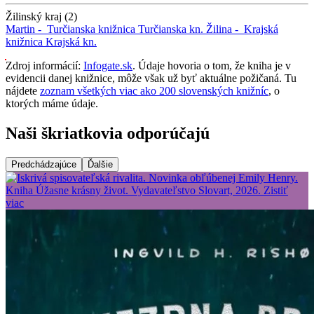
Žilinský kraj (2)
Martin -
Turčianska knižnica
Turčianska kn.
Žilina -
Krajská
knižnica
Krajská kn.
Zdroj informácií:
Infogate.sk
. Údaje hovoria o tom, že kniha je v
evidencii danej knižnice, môže však už byť aktuálne požičaná. Tu
nájdete
zoznam všetkých viac ako 200 slovenských knižníc
, o
ktorých máme údaje.
Naši škriatkovia odporúčajú
Predchádzajúce
Ďalšie