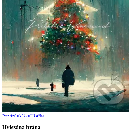
Pozrieť ukážku
Ukážka
Hviezdna brána