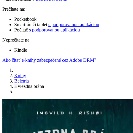
Prečítate na:
Pocketbook
Smartfón či tablet
s podporovanou aplikáciou
Počítač
s podporovanou aplikáciou
Neprečítate na:
Kindle
Ako čítať e-knihy zabezpečené cez Adobe DRM?
Knihy
Beletria
Hviezdna brána