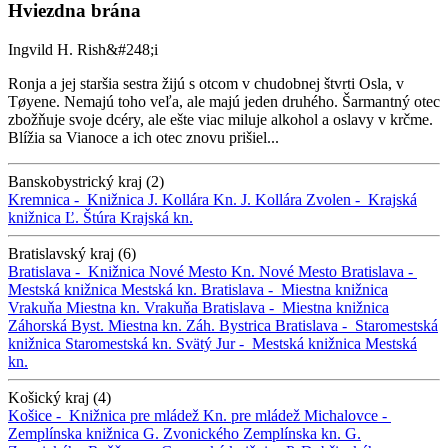
Hviezdna brána
Ingvild H. Rish&#248;i
Ronja a jej staršia sestra žijú s otcom v chudobnej štvrti Osla, v
Tøyene. Nemajú toho veľa, ale majú jeden druhého. Šarmantný otec
zbožňuje svoje dcéry, ale ešte viac miluje alkohol a oslavy v krčme.
Blížia sa Vianoce a ich otec znovu prišiel...
Banskobystrický kraj (2)
Kremnica -
Knižnica J. Kollára
Kn. J. Kollára
Zvolen -
Krajská
knižnica Ľ. Štúra
Krajská kn.
Bratislavský kraj (6)
Bratislava -
Knižnica Nové Mesto
Kn. Nové Mesto
Bratislava -
Mestská knižnica
Mestská kn.
Bratislava -
Miestna knižnica
Vrakuňa
Miestna kn. Vrakuňa
Bratislava -
Miestna knižnica
Záhorská Byst.
Miestna kn. Záh. Bystrica
Bratislava -
Staromestská
knižnica
Staromestská kn.
Svätý Jur -
Mestská knižnica
Mestská
kn.
Košický kraj (4)
Košice -
Knižnica pre mládež
Kn. pre mládež
Michalovce -
Zemplínska knižnica G. Zvonického
Zemplínska kn. G.