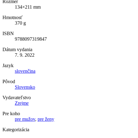
Rozmer
134×211 mm
Hmotnosť
370 g
ISBN
9788097319847
Dátum vydania
7. 9. 2022
Jazyk
slovenčina
Pôvod
Slovensko
Vydavateľstvo
Zrejme
Pre koho
pre mužov
,
pre ženy
Kategorizácia