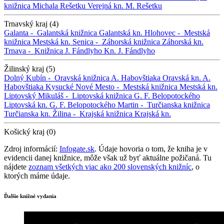
knižnica Michala Rešetku
Verejná kn. M. Rešetku
Trnavský kraj (4)
Galanta -
Galantská knižnica
Galantská kn.
Hlohovec -
Mestská
knižnica
Mestská kn.
Senica -
Záhorská knižnica
Záhorská kn.
Trnava -
Knižnica J. Fándlyho
Kn. J. Fándlyho
Žilinský kraj (5)
Dolný Kubín -
Oravská knižnica A. Habovštiaka
Oravská kn. A.
Habovštiaka
Kysucké Nové Mesto -
Mestská knižnica
Mestská kn.
Liptovský Mikuláš -
Liptovská knižnica G. F. Belopotockého
Liptovská kn. G. F. Belopotockého
Martin -
Turčianska knižnica
Turčianska kn.
Žilina -
Krajská knižnica
Krajská kn.
Košický kraj (0)
Zdroj informácií:
Infogate.sk
. Údaje hovoria o tom, že kniha je v
evidencii danej knižnice, môže však už byť aktuálne požičaná. Tu
nájdete
zoznam všetkých viac ako 200 slovenských knižníc
, o
ktorých máme údaje.
Ďalšie knižné vydania