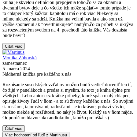
kniha je skvelou definíciou prepojenia toho,čo sa za oknami a
dverami bytov deje a čo všetko ich môže spájať-v tomto prípade je
to chlapec ktorý každou kapitolou má o rok viac.Niekedy sa
mihne,niekedy sa zdrží. Knižka ma veľmi bavila a ako som už
vyššie spomenul ak “overthinkujete” nadtým,čo za príbeh sa ukrýva
za rozsvieteným svetlom na 4. poschodí táto knižka Vás dozaista
bude baviť!
Čítať viac
Monika Záborská
zamestnanec
5. marca 2024
Nádherná knižka pre každého z nás
Rozpísanie susedských vzťahov možno budú vedieť doceniť len tí,
čo žijú v panelákoch a predsa si myslím, že toto je kniha úplne pre
všetkých. Lebo autor cez krátke príbehy, ktoré spája malý chlapec,
opisuje životy ľudí v ňom - a to sú životy každého z nás. So svojimi
starosťami, tajomstvami, radosťami. Je to krásne, pobaví vás to,
možno niekde aj rozľútostí, no taký je život. Každý sa v ňom nájde.
Odporúčam hlavne ako audioknihu, labúžo pre ušká :-)
Čítať viac
Viac hodnotení od ľudí z Martinusu