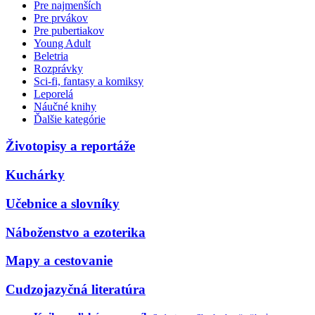
Pre najmenších
Pre prvákov
Pre pubertiakov
Young Adult
Beletria
Rozprávky
Sci-fi, fantasy a komiksy
Leporelá
Náučné knihy
Ďalšie kategórie
Životopisy a reportáže
Kuchárky
Učebnice a slovníky
Náboženstvo a ezoterika
Mapy a cestovanie
Cudzojazyčná literatúra