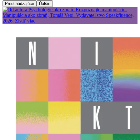
Predchádzajúce
Ďalšie