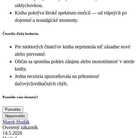
oddychovkou.
Kniha pokrýva široké spektrum emócií — od vtipných po
dojemné a nostalgické momenty.
Čitatelia ďalej hodnotia
Pre niektorých čitateľov kniha nepriniesla nič zásadne nové
alebo prevratné.
Občas sa spomína pokles záujmu alebo monotónnosť v strede
knihy.
Jedna recenzia upozorňovala na prítomnosť
tlačových/editačných chýb.
Pomohlo vám zhrnutie?
Pomohlo
Nepomohlo
Marek Hudák
Overený zákazník
14.5.2026