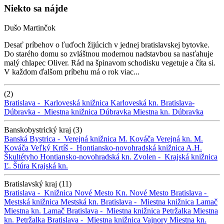
Niekto sa nájde
Dušo Martinčok
Desať príbehov o ľuďoch žijúcich v jednej bratislavskej bytovke.
Do starého domu so zvláštnou modernou nadstavbou sa nasťahuje
malý chlapec Oliver. Rád na špinavom schodisku vegetuje a číta si.
V každom ďalšom príbehu má o rok viac...
(2)
Bratislava -
Karloveská knižnica
Karloveská kn.
Bratislava-
Dúbravka -
Miestna knižnica Dúbravka
Miestna kn. Dúbravka
Banskobystrický kraj (3)
Banská Bystrica -
Verejná knižnica M. Kováča
Verejná kn. M.
Kováča
Veľký Krtíš -
Hontiansko-novohradská knižnica A.H.
Škultétyho
Hontiansko-novohradská kn.
Zvolen -
Krajská knižnica
Ľ. Štúra
Krajská kn.
Bratislavský kraj (11)
Bratislava -
Knižnica Nové Mesto
Kn. Nové Mesto
Bratislava -
Mestská knižnica
Mestská kn.
Bratislava -
Miestna knižnica Lamač
Miestna kn. Lamač
Bratislava -
Miestna knižnica Petržalka
Miestna
kn. Petržalka
Bratislava -
Miestna knižnica Vajnory
Miestna kn.