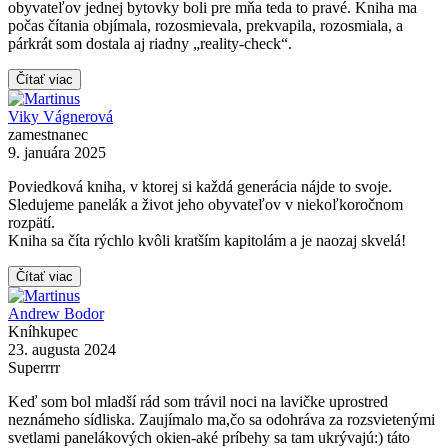
obyvateľov jednej bytovky boli pre mňa teda to pravé. Kniha ma
počas čítania objímala, rozosmievala, prekvapila, rozosmiala, a
párkrát som dostala aj riadny „reality-check“.
Čítať viac
Viky Vágnerová
zamestnanec
9. januára 2025
Poviedková kniha, v ktorej si každá generácia nájde to svoje.
Sledujeme panelák a život jeho obyvateľov v niekoľkoročnom
rozpätí.
Kniha sa číta rýchlo kvôli kratším kapitolám a je naozaj skvelá!
Čítať viac
Andrew Bodor
Kníhkupec
23. augusta 2024
Superrrr
Keď som bol mladší rád som trávil noci na lavičke uprostred
neznámeho sídliska. Zaujímalo ma,čo sa odohráva za rozsvietenými
svetlami panelákových okien-aké príbehy sa tam ukrývajú:) táto