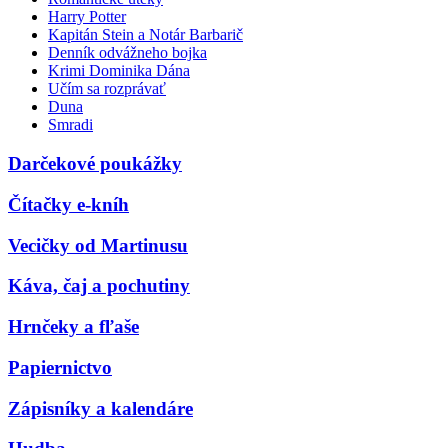
Harry Potter
Kapitán Stein a Notár Barbarič
Denník odvážneho bojka
Krimi Dominika Dána
Učím sa rozprávať
Duna
Smradi
Darčekové poukážky
Čítačky e-kníh
Vecičky od Martinusu
Káva, čaj a pochutiny
Hrnčeky a fľaše
Papiernictvo
Zápisníky a kalendáre