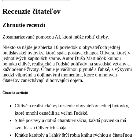
Recenzie čitateľov
Zhrnutie recenzií
Zosumarizované pomocou AI, ktorá môže robiť chyby.
Niekto sa nájde je zbierka 10 poviedok o obyvateľoch jednej
bratislavskej bytovky, ktorú spája postava chlapca Olivera, ktorý v
jednotlivých kapitolách starne. Autor Dušo Martinčok knihou
ponúka citlivé, realistické a ľudské pohľady na susedské vzťahy a
každodenné životy. Čítanie je väčšinou plynulé a ľahké, s výkyvmi
medzi vtipnými a dojímavými momentmi, ktoré u mnohých
čitateľov zanechávajú dlhotrvajúci dojem.
Čitatelia oceňujú
Citlivé a realistické vykreslenie obyvateľov jednej bytovky,
ktoré mnohí označili za veľmi ľudské.
Silné postavy a dobrá charakterizácia; každá poviedka má
svoj hlas a Oliver ich spája.
Krátke kapitoly a ľahký štýl robia knihu rýchlou a čitateľnou