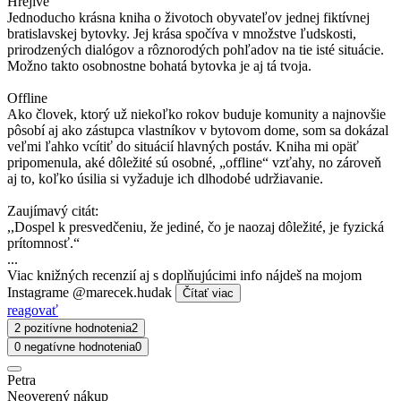
Hrejivé
Jednoducho krásna kniha o životoch obyvateľov jednej fiktívnej
bratislavskej bytovky. Jej krása spočíva v množstve ľudskosti,
prirodzených dialógov a rôznorodých pohľadov na tie isté situácie.
Možno takto osobnostne bohatá bytovka je aj tá tvoja.
Offline
Ako človek, ktorý už niekoľko rokov buduje komunity a najnovšie
pôsobí aj ako zástupca vlastníkov v bytovom dome, som sa dokázal
veľmi ľahko vcítiť do situácií hlavných postáv. Kniha mi opäť
pripomenula, aké dôležité sú osobné, „offline“ vzťahy, no zároveň
aj to, koľko úsilia si vyžaduje ich dlhodobé udržiavanie.
Zaujímavý citát:
,,Dospel k presvedčeniu, že jediné, čo je naozaj dôležité, je fyzická
prítomnosť.“
...
Viac knižných recenzií aj s doplňujúcimi info nájdeš na mojom
Instagrame @marecek.hudak
Čítať viac
reagovať
2 pozitívne hodnotenia
2
0 negatívne hodnotenia
0
Petra
Neoverený nákup