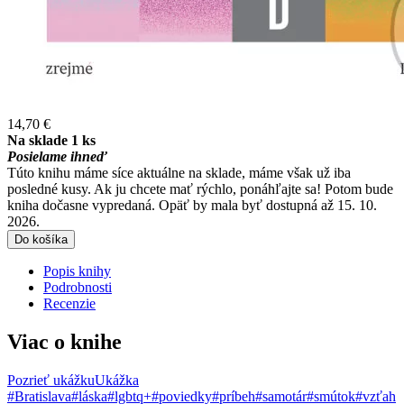
14,70 €
Na sklade 1 ks
Posielame ihneď
Túto knihu máme síce aktuálne na sklade, máme však už iba
posledné kusy. Ak ju chcete mať rýchlo, ponáhľajte sa! Potom bude
kniha dočasne vypredaná. Opäť by mala byť dostupná až 15. 10.
2026.
Do košíka
Popis knihy
Podrobnosti
Recenzie
Viac o knihe
Pozrieť ukážku
Ukážka
#Bratislava
#láska
#lgbtq+
#poviedky
#príbeh
#samotár
#smútok
#vzťah