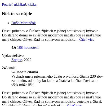
Pozrieť ukážku
Ukážka
Niekto sa nájde
Dušo Martinčok
Desať príbehov o ľuďoch žijúcich v jednej bratislavskej bytovke.
Do starého domu so zvláštnou modernou nadstavbou sa nasťahuje
malý chlapec Oliver. Rád na špinavom schodisku...
Čítať viac
4,6
188 hodnotení
Vydavateľstvo
Zrejme
, 2022
248 strán
5-6 hodín čítania
Vychádzame z priemerného údaju o rýchlosti čítania 230 slov
za minútu, od knihy ku knihe a čitateľa ku čitateľovi sa to
však môže líšiť.
Desať príbehov o ľuďoch žijúcich v jednej bratislavskej bytovke.
Do starého domu so zvláštnou modernou nadstavbou sa nasťahuje
malý chlapec Oliver. Rád na špinavom schodisku vegetuje a číta si.
V každom ďalšom príbehu má o rok viac...
Čítať viac