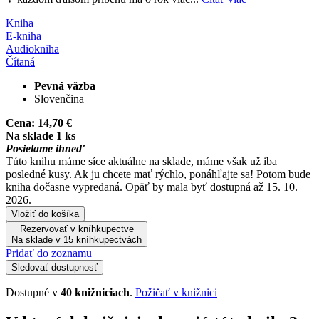
Kniha
E-kniha
Audiokniha
Čítaná
Pevná väzba
Slovenčina
Cena:
14,70 €
Na sklade 1 ks
Posielame ihneď
Túto knihu máme síce aktuálne na sklade, máme však už iba
posledné kusy. Ak ju chcete mať rýchlo, ponáhľajte sa! Potom bude
kniha dočasne vypredaná. Opäť by mala byť dostupná až 15. 10.
2026.
Vložiť do košíka
Rezervovať v kníhkupectve
Na sklade v 15 kníhkupectvách
Pridať do zoznamu
Sledovať dostupnosť
Dostupné v
40 knižniciach
.
Požičať v knižnici