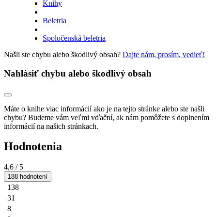
Knihy
Beletria
Spoločenská beletria
Našli ste chybu alebo škodlivý obsah?
Dajte nám, prosím, vedieť!
Nahlásiť chybu alebo škodlivý obsah
Máte o knihe viac informácií ako je na tejto stránke alebo ste našli
chybu? Budeme vám veľmi vďační, ak nám pomôžete s doplnením
informácií na našich stránkach.
Hodnotenia
4,6
/ 5
188 hodnotení
138
31
8