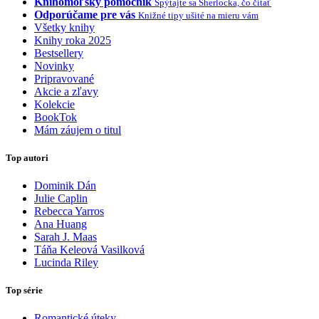
Knihomoľský pomocník
Spýtajte sa Sherlocka, čo čítať
Odporúčame pre vás
Knižné tipy ušité na mieru vám
Všetky knihy
Knihy roka 2025
Bestsellery
Novinky
Pripravované
Akcie a zľavy
Kolekcie
BookTok
Mám záujem o titul
Top autori
Dominik Dán
Julie Caplin
Rebecca Yarros
Ana Huang
Sarah J. Maas
Táňa Keleová Vasilková
Lucinda Riley
Top série
Romantické úteky