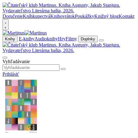
Doručenie
Kníhkupectvá
Knihovrátok
Poukážky
Knižný blog
Kontakt
E-knihy
Audioknihy
Hry
Filmy
Knihy
Doplnky
Vyhľadávanie
Prihlásiť