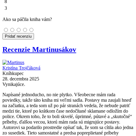
8
3
Ako sa páčila kniha vám?
Pridať recenziu
Recenzie Martinusákov
Kristína Trojčáková
Kníhkupec
28. decembra 2025
Vynikajúce.
Napísané jednoducho, no nie plytko. Všeobecne mám rada
poviedky, takže táto kniha mi veľmi sadla. Postavy ma zaujali hneď
na začiatku, a teda som už po pár stranách vedela, že nebude patriť
medzi tie, ktoré po krátkom čase nedočítané sklamane odložím do
police. Okrem toho, že to boli skvelé, úprimné, pútavé a „skutočné“
príbehy, ďalšou vecou, ktorú mám rada sú migrujúce postavy.
Autorovi sa podarilo prostredie opísať tak, že som sa cítila ako jedna
zo susediek. Tieto samostatné a predsa popreplietané príbehy