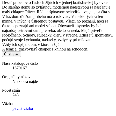
Desať príbehov o ľuďoch žijúcich v jednej bratislavskej bytovke.
Do starého domu so zvláštnou modernou nadstavbou sa nasťahuje
malý chlapec Oliver. Rád na špinavom schodisku vegetuje a číta si.
V každom ďalšom príbehu má o rok viac. V niektorých sa len
mihne, v iných je ústrednou postavou. Všetci ho poznajú, hoci sa
často nepoznajú ani medzi sebou. Obyvatelia bytovky by boli
najradšej ostrovmi sami pre seba, ale to sa nedá. Majú priveľa
spoločného. Schody, stúpačky, dieru v streche. Zdieľajú spomienky,
počujú svoje kýchnutia, nadávky, vzdychy pri milovaní.
Vždy ich spájal dom, v ktorom žijú.
A teraz aj tmavovlasý chlapec s knihou na schodoch.
Čítať viac
Naše katalógové číslo
1679167
Originálny názov
Niekto sa nájde
Počet strán
248
Väzba
pevná väzba