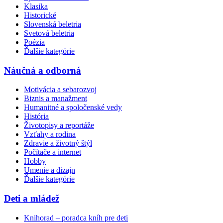
Klasika
Historické
Slovenská beletria
Svetová beletria
Poézia
Ďalšie kategórie
Náučná a odborná
Motivácia a sebarozvoj
Biznis a manažment
Humanitné a spoločenské vedy
História
Životopisy a reportáže
Vzťahy a rodina
Zdravie a životný štýl
Počítače a internet
Hobby
Umenie a dizajn
Ďalšie kategórie
Deti a mládež
Knihorad – poradca kníh pre deti