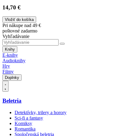
14,70 €
Vložiť do košíka
Pri nákupe nad 49 €
poštovné zadarmo
Vyhľadávanie
Knihy
E-knihy
Audioknihy
Hry
Filmy
Doplnky
Beletria
Detektívky, trilery a horory
Sci-fi a fantasy
Komiksy
Romantika
Spoločenská beletria