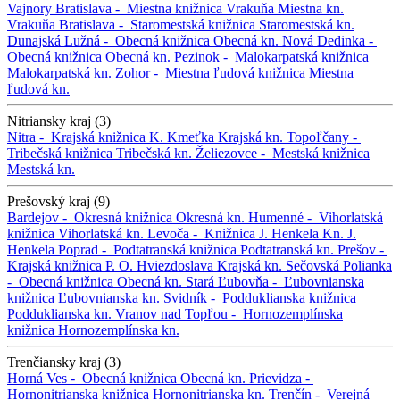
Vajnory
Bratislava -
Miestna knižnica Vrakuňa
Miestna kn.
Vrakuňa
Bratislava -
Staromestská knižnica
Staromestská kn.
Dunajská Lužná -
Obecná knižnica
Obecná kn.
Nová Dedinka -
Obecná knižnica
Obecná kn.
Pezinok -
Malokarpatská knižnica
Malokarpatská kn.
Zohor -
Miestna ľudová knižnica
Miestna
ľudová kn.
Nitriansky kraj (3)
Nitra -
Krajská knižnica K. Kmeťka
Krajská kn.
Topoľčany -
Tribečská knižnica
Tribečská kn.
Želiezovce -
Mestská knižnica
Mestská kn.
Prešovský kraj (9)
Bardejov -
Okresná knižnica
Okresná kn.
Humenné -
Vihorlatská
knižnica
Vihorlatská kn.
Levoča -
Knižnica J. Henkela
Kn. J.
Henkela
Poprad -
Podtatranská knižnica
Podtatranská kn.
Prešov -
Krajská knižnica P. O. Hviezdoslava
Krajská kn.
Sečovská Polianka
-
Obecná knižnica
Obecná kn.
Stará Ľubovňa -
Ľubovnianska
knižnica
Ľubovnianska kn.
Svidník -
Podduklianska knižnica
Podduklianska kn.
Vranov nad Topľou -
Hornozemplínska
knižnica
Hornozemplínska kn.
Trenčiansky kraj (3)
Horná Ves -
Obecná knižnica
Obecná kn.
Prievidza -
Hornonitrianska knižnica
Hornonitrianska kn.
Trenčín -
Verejná