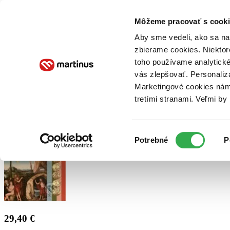
Doručenie
Kníhkupectvá
Knihovrátok
Poukážky
Knižný blog
Kontakt
Môžeme pracovať s cooki
Aby sme vedeli, ako sa na 
zbierame cookies. Niektor
E-knihy
Audioknihy
Hry
Filmy
Knihy
Doplnky
toho používame analytické
vás zlepšovať. Personaliz
Vyhľadávanie
Marketingové cookies nám 
tretími stranami. Veľmi b
Prihlásiť
Výber
Potrebné
P
súhlasu
29,40 €