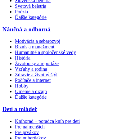
Slovenská beletria
Svetová beletria
Poézia
Ďalšie kategórie
Náučná a odborná
Motivácia a sebarozvoj
Biznis a manažment
Humanitné a spoločenské vedy
História
Životopisy a reportáže
Vzťahy a rodina
Zdravie a životný štýl
Počítače a internet
Hobby
Umenie a dizajn
Ďalšie kategórie
Deti a mládež
Knihorad – poradca kníh pre deti
Pre najmenších
Pre prvákov
Pre pubertiakov