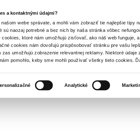
es a kontaktnými údajmi?
našom webe správate, a mohli vám zobraziť tie najlepšie tipy n
é sú naozaj potrebné a bez nich by naša stránka vôbec nefung
 cookies, ktoré nám umožňujú zisťovať, ako náš web funguje, a 
ačné cookies nám dovoľujú prispôsobovať stránku pre vašu lepši
zas umožňujú zobrazenie relevantnej reklamy. Niektoré údaje z
y nám pomohlo, keby sme mohli používať všetky tieto cookies. 
ersonalizačné
Analytické
Marketi