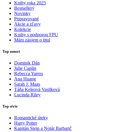
Knihy roka 2025
Bestsellery
Novinky
Pripravované
Akcie a zľavy
Kolekcie
Knihy s podporou FPU
Mám záujem o titul
Top autori
Dominik Dán
Julie Caplin
Rebecca Yarros
Ana Huang
Sarah J. Maas
Táňa Keleová Vasilková
Lucinda Riley
Top série
Romantické úteky
Harry Potter
Kapitán Stein a Notár Barbarič