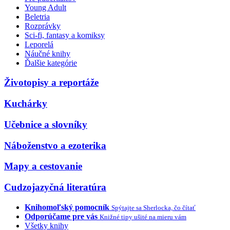
Young Adult
Beletria
Rozprávky
Sci-fi, fantasy a komiksy
Leporelá
Náučné knihy
Ďalšie kategórie
Životopisy a reportáže
Kuchárky
Učebnice a slovníky
Náboženstvo a ezoterika
Mapy a cestovanie
Cudzojazyčná literatúra
Knihomoľský pomocník
Spýtajte sa Sherlocka, čo čítať
Odporúčame pre vás
Knižné tipy ušité na mieru vám
Všetky knihy