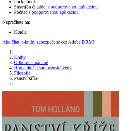
Pocketbook
Smartfón či tablet
s podporovanou aplikáciou
Počítač
s podporovanou aplikáciou
Neprečítate na:
Kindle
Ako čítať e-knihy zabezpečené cez Adobe DRM?
Knihy
Odborné a náučné
Humanitné a spoločenské vedy
Filozofia
Panství kříže