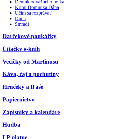
Denník odvážneho bojka
Krimi Dominika Dána
Učím sa rozprávať
Duna
Smradi
Darčekové poukážky
Čítačky e-kníh
Vecičky od Martinusu
Káva, čaj a pochutiny
Hrnčeky a fľaše
Papiernictvo
Zápisníky a kalendáre
Hudba
LP platne