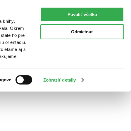
Povoliť všetko
a knihy,
ovala. Okrem
Odmietnuť
stále ho pre
u orientáciu.
dieľame aj s
Ďakujeme!
ngové
Zobraziť detaily