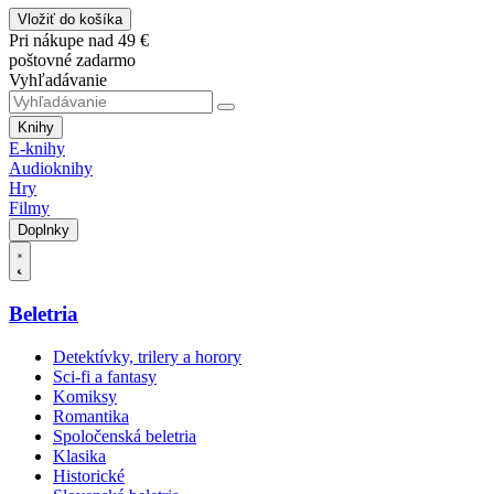
Vložiť do košíka
Pri nákupe nad 49 €
poštovné zadarmo
Vyhľadávanie
Knihy
E-knihy
Audioknihy
Hry
Filmy
Doplnky
Beletria
Detektívky, trilery a horory
Sci-fi a fantasy
Komiksy
Romantika
Spoločenská beletria
Klasika
Historické