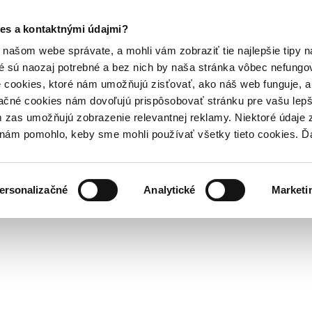
es a kontaktnými údajmi?
našom webe správate, a mohli vám zobraziť tie najlepšie tipy n
é sú naozaj potrebné a bez nich by naša stránka vôbec nefung
 cookies, ktoré nám umožňujú zisťovať, ako náš web funguje, a 
ačné cookies nám dovoľujú prispôsobovať stránku pre vašu lepši
zas umožňujú zobrazenie relevantnej reklamy. Niektoré údaje z
y nám pomohlo, keby sme mohli používať všetky tieto cookies. 
ersonalizačné
Analytické
Marketi