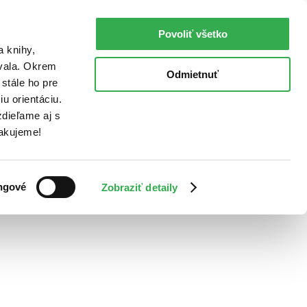
Povoliť všetko
a knihy,
ovala. Okrem
Odmietnuť
stále ho pre
u orientáciu.
dieľame aj s
Ďakujeme!
ngové
Zobraziť detaily