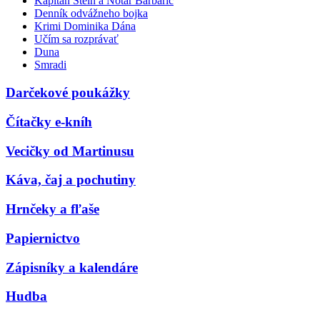
Kapitán Stein a Notár Barbarič
Denník odvážneho bojka
Krimi Dominika Dána
Učím sa rozprávať
Duna
Smradi
Darčekové poukážky
Čítačky e-kníh
Vecičky od Martinusu
Káva, čaj a pochutiny
Hrnčeky a fľaše
Papiernictvo
Zápisníky a kalendáre
Hudba