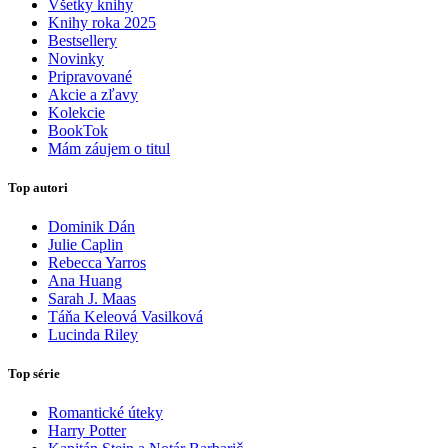
Všetky knihy
Knihy roka 2025
Bestsellery
Novinky
Pripravované
Akcie a zľavy
Kolekcie
BookTok
Mám záujem o titul
Top autori
Dominik Dán
Julie Caplin
Rebecca Yarros
Ana Huang
Sarah J. Maas
Táňa Keleová Vasilková
Lucinda Riley
Top série
Romantické úteky
Harry Potter