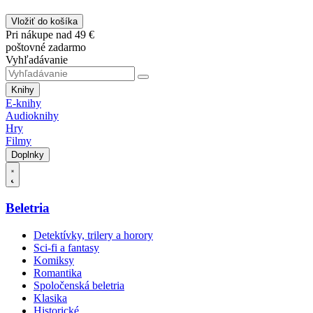
Vložiť do košíka
Pri nákupe nad 49 €
poštovné zadarmo
Vyhľadávanie
Knihy
E-knihy
Audioknihy
Hry
Filmy
Doplnky
Beletria
Detektívky, trilery a horory
Sci-fi a fantasy
Komiksy
Romantika
Spoločenská beletria
Klasika
Historické