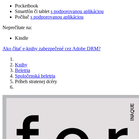
Pocketbook
Smartfón či tablet
s podporovanou aplikáciou
Počítač
s podporovanou aplikáciou
Neprečítate na:
Kindle
Ako čítať e-knihy zabezpečené cez Adobe DRM?
Knihy
Beletria
Spoločenská beletria
Príbeh stratenej dcéry