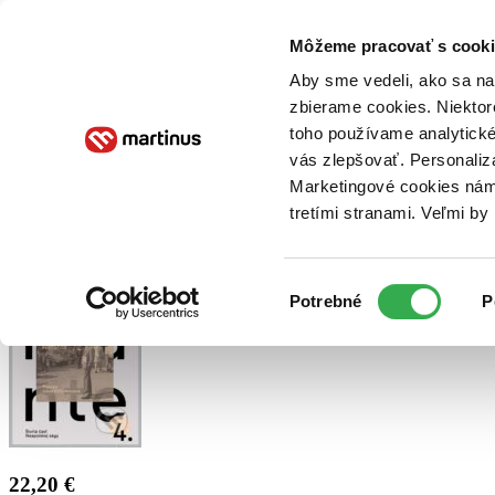
Doručenie
Kníhkupectvá
Knihovrátok
Poukážky
Knižný blog
Kontakt
Môžeme pracovať s cooki
Aby sme vedeli, ako sa na 
zbierame cookies. Niektor
E-knihy
Audioknihy
Hry
Filmy
Knihy
Doplnky
toho používame analytické
vás zlepšovať. Personaliz
Vyhľadávanie
Marketingové cookies nám 
tretími stranami. Veľmi b
Prihlásiť
Výber
Potrebné
P
súhlasu
22,20 €