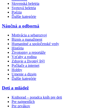
Slovenská beletria
Svetová beletria
Poézia
Ďalšie kategórie
Náučná a odborná
Motivácia a sebarozvoj
Biznis a manažment
Humanitné a spoločenské vedy
História
Životopisy a reportáže
Vzťahy a rodina
Zdravie a životný štýl
Počítače a internet
Hobby
Umenie a dizajn
Ďalšie kategórie
Deti a mládež
Knihorad – poradca kníh pre deti
Pre najmenších
Pre prvákov