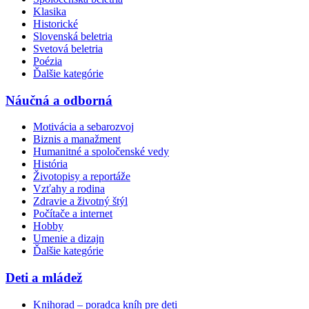
Klasika
Historické
Slovenská beletria
Svetová beletria
Poézia
Ďalšie kategórie
Náučná a odborná
Motivácia a sebarozvoj
Biznis a manažment
Humanitné a spoločenské vedy
História
Životopisy a reportáže
Vzťahy a rodina
Zdravie a životný štýl
Počítače a internet
Hobby
Umenie a dizajn
Ďalšie kategórie
Deti a mládež
Knihorad – poradca kníh pre deti