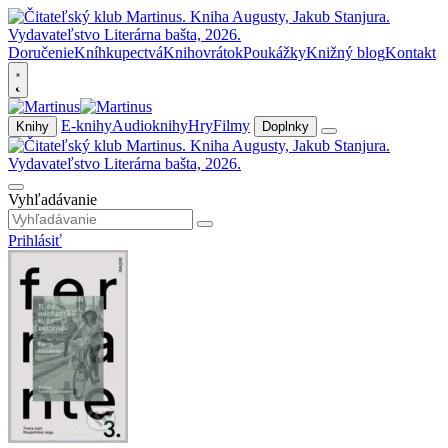
Doručenie
Kníhkupectvá
Knihovrátok
Poukážky
Knižný blog
Kontakt
E-knihy
Audioknihy
Hry
Filmy
Knihy
Doplnky
Vyhľadávanie
Prihlásiť