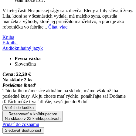
však môže líšiť.
V tretej časti Neapolskej ságy sa z dievčat Eleny a Lily stávajú ženy.
Lila, ktorá sa v šestnástich vydala, má malého syna, opustila
manžela a výhody, ktoré jej prinášalo manželstvo, a pracuje ako
robotníčka vo fabrike...
Čítať viac
Kniha
E-kniha
Audiokniha
iný jazyk
Pevná väzba
Slovenčina
Cena:
22,20 €
Na sklade 2 ks
Posielame ihneď
Túto knihu máme síce aktuálne na sklade, máme však už iba
posledné kusy. Ak ju chcete mať rýchlo, ponáhľajte sa! Dodanie
ďalších môže trvať dlhšie, zvyčajne do 8 dní.
Vložiť do košíka
Rezervovať v kníhkupectve
Na sklade v 23 kníhkupectvách
Pridať do zoznamu
Sledovať dostupnosť