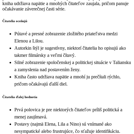
kniha udržiava napätie a mnohých čitateľov zaujala, pričom panuje
očakávanie záverečnej časti série.
Čitatelia oceňujú
Pútavé a presné zobrazenie zložitého priateľstva medzi
Elenou a Lilou.
Autorkin štýl je sugestívny, niektorí čitatelia ho opisujú ako
takmer filmársky a veľmi čítavý.
Silné zobrazenie spoločenskej a politickej situácie v Taliansku
a zamyslenia nad postavením ženy.
Kniha často udržiava napätie a mnohí ju prečítali rýchlo,
pričom očakávajú ďalší diel.
Čitatelia ďalej hodnotia
Prvá polovica je pre niektorých čitateľov príliš politická a
menej zaujímavá.
Postavy (najmä Elena, Lila a Nino) sú vnímané ako
nesympatické alebo frustrujúce, čo sťažuje identifikáciu.