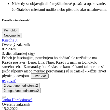
Niekedy sa objavujú dlhé myšlienkové pasáže a opakovanie,
čo čitateľov miestami nudilo alebo pôsobilo ako naťahovanie.
Pomohlo vám zhrnutie?
Pomohlo
Nepomohlo
Kristína J.
Overený zákazník
8.2.2024
3. diel talianskej ságy
Príbeh je fascinujúci, potrebujem ho dočítať ale rozčuľuje ma.
Každá postava - Lenú, Lila, Nino. Každý z nich sa točí okolo
samého seba. Kamarátky, ktoré vlastne kamarátkami takmer nie sú
(skôr súperky alebo merítko porovnania) sú si ďaleké - každej život
plynie po svojom.
Čítať viac
reagovať
2 pozitívne hodnotenia
2
2 negatívne hodnotenia
2
Janka Haraksimová
Overený zákazník
15.2.2022