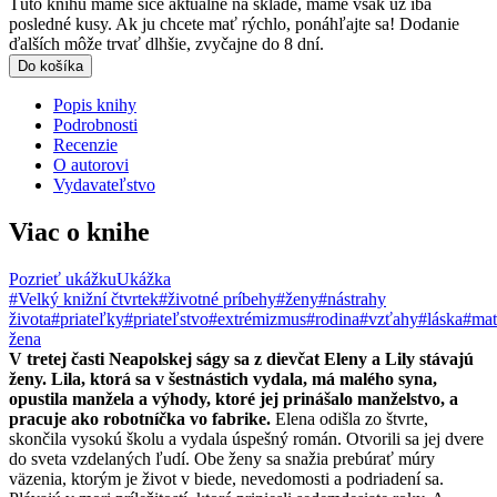
Túto knihu máme síce aktuálne na sklade, máme však už iba
posledné kusy. Ak ju chcete mať rýchlo, ponáhľajte sa! Dodanie
ďalších môže trvať dlhšie, zvyčajne do 8 dní.
Do košíka
Popis knihy
Podrobnosti
Recenzie
O autorovi
Vydavateľstvo
Viac o knihe
Pozrieť ukážku
Ukážka
#Velký knižní čtvrtek
#životné príbehy
#ženy
#nástrahy
života
#priateľky
#priateľstvo
#extrémizmus
#rodina
#vzťahy
#láska
#mat
žena
V tretej časti Neapolskej ságy sa z dievčat Eleny a Lily stávajú
ženy. Lila, ktorá sa v šestnástich vydala, má malého syna,
opustila manžela a výhody, ktoré jej prinášalo manželstvo, a
pracuje ako robotníčka vo fabrike.
Elena odišla zo štvrte,
skončila vysokú školu a vydala úspešný román. Otvorili sa jej dvere
do sveta vzdelaných ľudí. Obe ženy sa snažia prebúrať múry
väzenia, ktorým je život v biede, nevedomosti a podriadení sa.