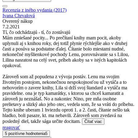
Recenzia z iného vydania (2017)
Ivana Chrvalová
Overený nákup
7.2.2021
Tí, čo odchádzajú - tí, čo zostávajú
Mám zmiešané pocity... Po prečítaní knihy mam pocit, akoby
uplynuli aj s knihou roky, dej totiž plynie rýchlejšie ako v druhej
časti a posúva sa podstatne ďalej. Čítanie bolo miestami nudné,
nekonečné myšlienkové pochody Lenu, porovnávanie sa s Lilou,
Lilina nasratost na celý svet, príbeh akoby sa v istých kapitolách
opakoval.
Zároveň som až popudena z vývoja postáv. Lenu ma svojim
životným postojom, nekonečnou nespokojnosťou už vytáča a to
nehovorím o zavere knihy, Lila si drží svoj štandard a vytáča ma
pravidelne. ona je typ kamarátky, s ktorou sa chceš kamaratit a
zároveň ju neznášaš. No a nakoniec Nino, pre mňa osobne
prelietavy a slizký ako jeho otec, vedela som, že sa vráti do príbehu.
Tejto knihe uberam 1 hviezdu oproti 1. a 2. časti, čítanie nešlo tak
hladko, boli pasaze, kt. ma nebavili. Zároveň som zvedavá na
posledný diel, takže sága určite docitam.
Čítať viac
reagovať
5 pozitívne hodnotenia
5