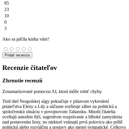
85
23
10
0
3
Ako sa páčila kniha vám?
Pridať recenziu
Recenzie čitateľov
Zhrnutie recenzií
Zosumarizované pomocou AI, ktorá môže robiť chyby.
Tretí diel Neapolskej ságy pokračuje v pútavom vykreslení
priateľstva Eleny a Lily a súčasne rozširuje záber na politickú a
spoločenskú situáciu v povojnovom Taliansku. Mnohí čitatelia
oceňujú autorkin štýl, sugestívne rozprávanie a hlboké zamyslenia
nad postavením ženy, no niektorí vnímajú prvú polovicu ako príliš
politickú alebo rozvláčnu a postavy ako menej sympatické. Celkovo