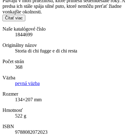
Plávajú v mori príležitostí, ktoré priniesli sedemdesiate roky. A
predsa ich stále spája silné puto, ktoré nemôžu preťať žiadne
vonkajšie okolnosti.
Čítať viac
Naše katalógové číslo
1844699
Originálny názov
Storia di chi fugge e di chi resta
Počet strán
368
Väzba
pevná väzba
Rozmer
134×207 mm
Hmotnosť
522 g
ISBN
9788082072023