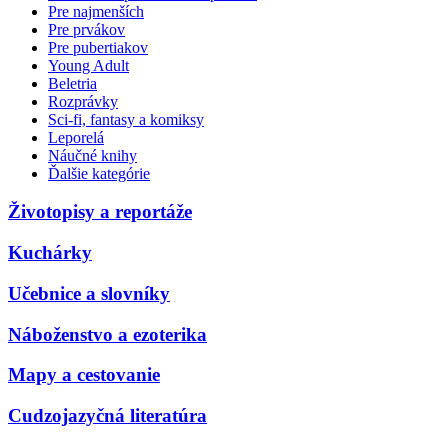
Pre najmenších
Pre prvákov
Pre pubertiakov
Young Adult
Beletria
Rozprávky
Sci-fi, fantasy a komiksy
Leporelá
Náučné knihy
Ďalšie kategórie
Životopisy a reportáže
Kuchárky
Učebnice a slovníky
Náboženstvo a ezoterika
Mapy a cestovanie
Cudzojazyčná literatúra