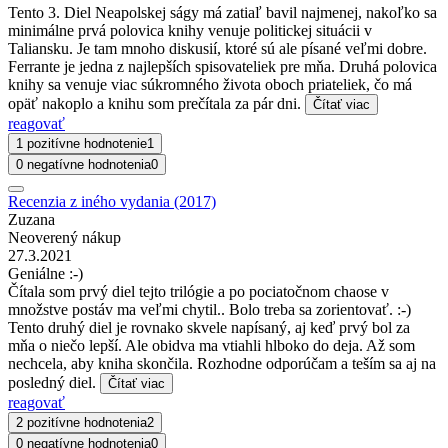
Tento 3. Diel Neapolskej ságy má zatiaľ bavil najmenej, nakoľko sa
minimálne prvá polovica knihy venuje politickej situácii v
Taliansku. Je tam mnoho diskusií, ktoré sú ale písané veľmi dobre.
Ferrante je jedna z najlepších spisovateliek pre mňa. Druhá polovica
knihy sa venuje viac súkromného života oboch priateliek, čo má
opäť nakoplo a knihu som prečítala za pár dni.
Čítať viac
reagovať
1 pozitívne hodnotenie
1
0 negatívne hodnotenia
0
Recenzia z iného vydania (2017)
Zuzana
Neoverený nákup
27.3.2021
Geniálne :-)
Čítala som prvý diel tejto trilógie a po pociatočnom chaose v
množstve postáv ma veľmi chytil.. Bolo treba sa zorientovať. :-)
Tento druhý diel je rovnako skvele napísaný, aj keď prvý bol za
mňa o niečo lepší. Ale obidva ma vtiahli hlboko do deja. Až som
nechcela, aby kniha skončila. Rozhodne odporúčam a teším sa aj na
posledný diel.
Čítať viac
reagovať
2 pozitívne hodnotenia
2
0 negatívne hodnotenia
0