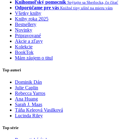
Knihomoľský pomocník
Spýtajte sa Sherlocka, čo čítať
Odporúčame pre vás
Knižné tipy ušité na mieru vám
Všetky knihy
Knihy roka 2025
Bestsellery
Novinky
Pripravované
Akcie a zľavy
Kolekcie
BookTok
Mám záujem o titul
Top autori
Dominik Dán
Julie Caplin
Rebecca Yarros
Ana Huang
Sarah J. Maas
Táňa Keleová Vasilková
Lucinda Riley
Top série