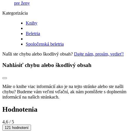
pre ženy
Kategorizácia
Knihy
Beletria
Spoločenská beletria
Našli ste chybu alebo škodlivý obsah?
Dajte nám, prosím, vedieť!
Nahlásiť chybu alebo škodlivý obsah
Máte o knihe viac informácií ako je na tejto stránke alebo ste našli
chybu? Budeme vám veľmi vďační, ak nám pomôžete s doplnením
informácií na našich stránkach.
Hodnotenia
4,6
/ 5
121 hodnotení