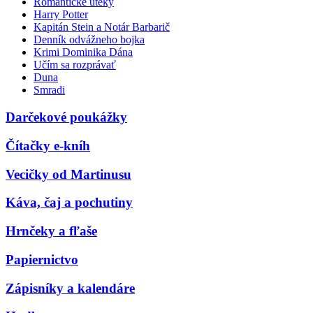
Romantické úteky
Harry Potter
Kapitán Stein a Notár Barbarič
Denník odvážneho bojka
Krimi Dominika Dána
Učím sa rozprávať
Duna
Smradi
Darčekové poukážky
Čítačky e-kníh
Vecičky od Martinusu
Káva, čaj a pochutiny
Hrnčeky a fľaše
Papiernictvo
Zápisníky a kalendáre