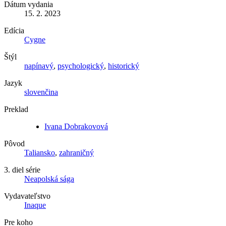
Dátum vydania
15. 2. 2023
Edícia
Cygne
Štýl
napínavý
,
psychologický
,
historický
Jazyk
slovenčina
Preklad
Ivana Dobrakovová
Pôvod
Taliansko
,
zahraničný
3. diel série
Neapolská sága
Vydavateľstvo
Inaque
Pre koho