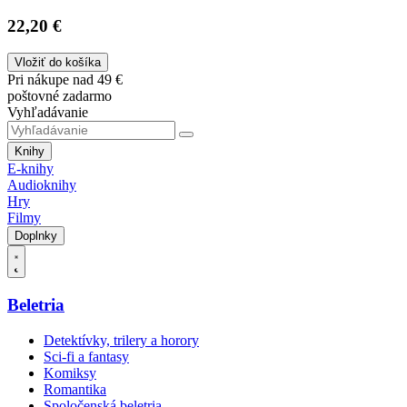
22,20 €
Vložiť do košíka
Pri nákupe nad 49 €
poštovné zadarmo
Vyhľadávanie
Knihy
E-knihy
Audioknihy
Hry
Filmy
Doplnky
Beletria
Detektívky, trilery a horory
Sci-fi a fantasy
Komiksy
Romantika
Spoločenská beletria