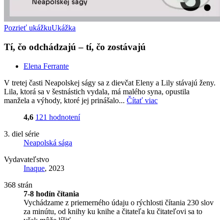
Pozrieť ukážku
Ukážka
Tí, čo odchádzajú – tí, čo zostávajú
Elena Ferrante
V tretej časti Neapolskej ságy sa z dievčat Eleny a Lily stávajú ženy.
Lila, ktorá sa v šestnástich vydala, má malého syna, opustila
manžela a výhody, ktoré jej prinášalo...
Čítať viac
4,6
121 hodnotení
3. diel série
Neapolská sága
Vydavateľstvo
Inaque
, 2023
368 strán
7-8 hodín čítania
Vychádzame z priemerného údaju o rýchlosti čítania 230 slov
za minútu, od knihy ku knihe a čitateľa ku čitateľovi sa to