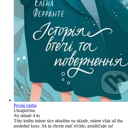
Pevná väzba
Ukrajinčina
Na sklade 4 ks
Túto knihu máme síce aktuálne na sklade, máme však už iba
posledné kusy. Ak ju chcete mať rýchlo, ponáhľajte sa!