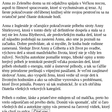
Anna zo Zeleného domu sa mi odjakživa spájala s Veľkou nocou,
aspoň to filmové spracovanie, ktoré si vychutnávam aj teraz. Aj
šieste pokračovanie obľúbenej knižnej série svojou pestrosťou sa na
sviatočné jarné čítanie dokonale hodí.
Anna z Ingleside je očarujúce pokračovanie príbehu siroty Anny
Shirleyovej, ktorá v tomto diely už definitívne dospela a stala sa z
nej nie len Anna Blytheová, ale predovšetkým matka detí, ktoré sa
až nápadito podobajú na zasnenú Annu, ako sme ju poznali na
začiatku. Dobre predvídate, ak si myslíte, že kniha bude rodinne
zameraná. Sleduje život Anny a Gilberta a ich život po svadbe,
výchovu detí a strasti manželského života, ktorý nie je vždy len
ružový. Nechýba autorkine pomalšie tempo, hlboké opisy a tento
hrejivý príbeh je tentokrát pestrejší vďaka postavám detí, ktoré
príbeh obohatili o energiu, milé a úsmevné príhody, a tak sa ťažšie
témy prirodzene prelínajú s vtipnými pasážami. Je veľmi zaujímavé
sledovať Annu, ako vyspelú ženu, ktorá vedie už svoje deti k
životným hodnotám a ako sa odvážne vyrovnáva s problémami,
ktoré život prináša. Postavy sú tak realistické, že si ich obľúbia
čitatelia všetkých vekových kategórií.
Príbeh o rodine, láske a priateľstve milujem už od malička, preto ho
vrelo odporúčam od prvého dielu. Donúti vás spomaliť, užiť si čaro
všedných dní a autorkine opisy vás prenesú na čarovný vidiek, ktorý
vás chytí za srdce.
Čítať viac