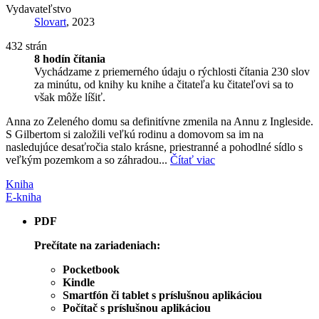
Vydavateľstvo
Slovart
, 2023
432 strán
8 hodín čítania
Vychádzame z priemerného údaju o rýchlosti čítania 230 slov
za minútu, od knihy ku knihe a čitateľa ku čitateľovi sa to
však môže líšiť.
Anna zo Zeleného domu sa definitívne zmenila na Annu z Ingleside.
S Gilbertom si založili veľkú rodinu a domovom sa im na
nasledujúce desaťročia stalo krásne, priestranné a pohodlné sídlo s
veľkým pozemkom a so záhradou...
Čítať viac
Kniha
E-kniha
PDF
Prečítate na zariadeniach:
Pocketbook
Kindle
Smartfón či tablet s príslušnou aplikáciou
Počítač s príslušnou aplikáciou