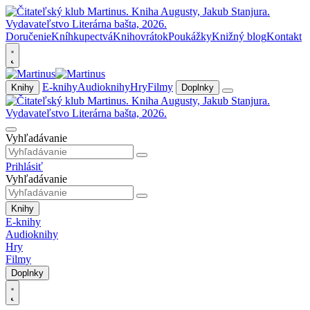
Doručenie
Kníhkupectvá
Knihovrátok
Poukážky
Knižný blog
Kontakt
E-knihy
Audioknihy
Hry
Filmy
Knihy
Doplnky
Vyhľadávanie
Prihlásiť
Vyhľadávanie
Knihy
E-knihy
Audioknihy
Hry
Filmy
Doplnky