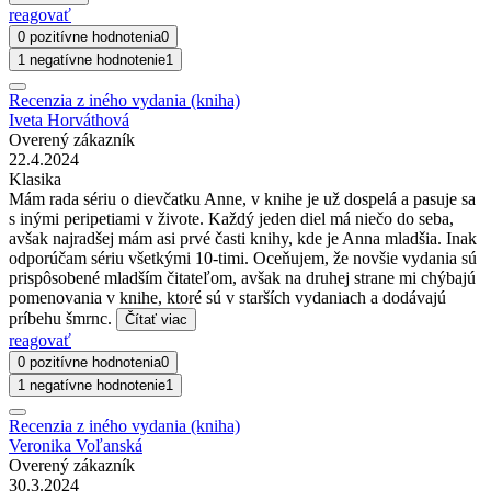
reagovať
0 pozitívne hodnotenia
0
1 negatívne hodnotenie
1
Recenzia z iného vydania (kniha)
Iveta Horváthová
Overený zákazník
22.4.2024
Klasika
Mám rada sériu o dievčatku Anne, v knihe je už dospelá a pasuje sa
s inými peripetiami v živote. Každý jeden diel má niečo do seba,
avšak najradšej mám asi prvé časti knihy, kde je Anna mladšia. Inak
odporúčam sériu všetkými 10-timi. Oceňujem, že novšie vydania sú
prispôsobené mladším čitateľom, avšak na druhej strane mi chýbajú
pomenovania v knihe, ktoré sú v starších vydaniach a dodávajú
príbehu šmrnc.
Čítať viac
reagovať
0 pozitívne hodnotenia
0
1 negatívne hodnotenie
1
Recenzia z iného vydania (kniha)
Veronika Voľanská
Overený zákazník
30.3.2024