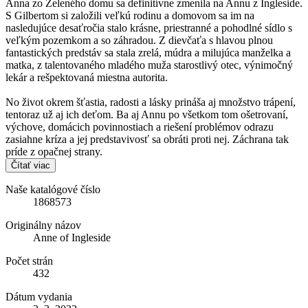
Anna zo Zeleného domu sa definitívne zmenila na Annu z Ingleside.
S Gilbertom si založili veľkú rodinu a domovom sa im na
nasledujúce desaťročia stalo krásne, priestranné a pohodlné sídlo s
veľkým pozemkom a so záhradou. Z dievčaťa s hlavou plnou
fantastických predstáv sa stala zrelá, múdra a milujúca manželka a
matka, z talentovaného mladého muža starostlivý otec, výnimočný
lekár a rešpektovaná miestna autorita.
No život okrem šťastia, radosti a lásky prináša aj množstvo trápení,
tentoraz už aj ich deťom. Ba aj Annu po všetkom tom ošetrovaní,
výchove, domácich povinnostiach a riešení problémov odrazu
zasiahne kríza a jej predstavivosť sa obráti proti nej. Záchrana tak
príde z opačnej strany.
Čítať viac
Naše katalógové číslo
1868573
Originálny názov
Anne of Ingleside
Počet strán
432
Dátum vydania