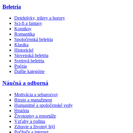
Beletria
Detektívky, trilery a horory
Sci-fi a fantasy
Komiksy
Romantika
Spoločenská beletria
Klasika
Historické
Slovenská beletria
Svetová beletria
Poézia
Ďalšie kategórie
Náučná a odborná
Motivácia a sebarozvoj
Biznis a manažment
Humanitné a spoločenské vedy
História
Životopisy a reportáže
Vzťahy a rodina
Zdravie a životný štýl
Počítače a internet