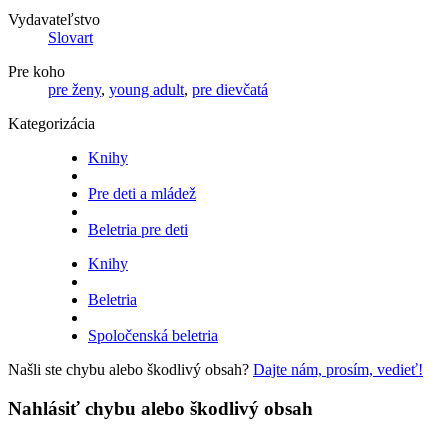
Vydavateľstvo
Slovart
Pre koho
pre ženy
,
young adult
,
pre dievčatá
Kategorizácia
Knihy
Pre deti a mládež
Beletria pre deti
Knihy
Beletria
Spoločenská beletria
Našli ste chybu alebo škodlivý obsah?
Dajte nám, prosím, vedieť!
Nahlásiť chybu alebo škodlivý obsah