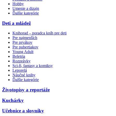
Hobby
Umenie a dizajn
Ďalšie kategórie
Deti a mládež
Knihorad – poradca kníh pre deti
Pre najmenších
Pre prvákov
Pre pubertiakov
Young Adult
Beletria
Rozprávky
Sci-fi, fantasy a komiksy
Leporelá
Náučné knihy
Ďalšie kategórie
Životopisy a reportáže
Kuchárky
Učebnice a slovníky