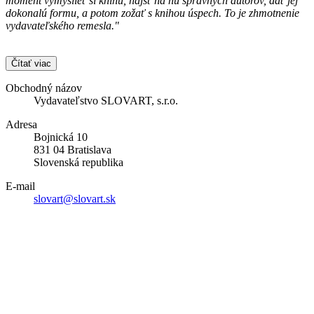
moment vymyslieť si knihu, nájsť na ňu správnych autorov, dať jej
dokonalú formu, a potom zožať s knihou úspech. To je zhmotnenie
vydavateľského remesla."
Čítať viac
Obchodný názov
Vydavateľstvo SLOVART, s.r.o.
Adresa
Bojnická 10
831 04 Bratislava
Slovenská republika
E-mail
slovart@slovart.sk