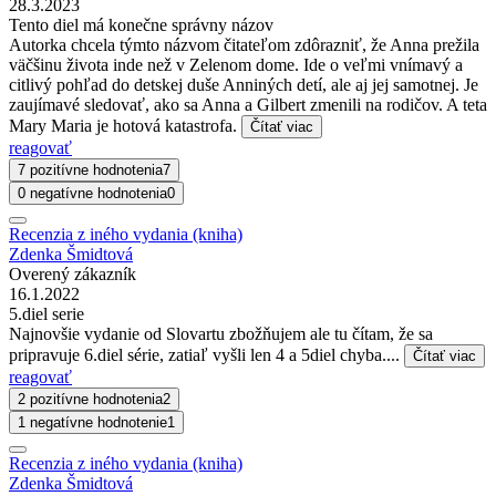
28.3.2023
Tento diel má konečne správny názov
Autorka chcela týmto názvom čitateľom zdôrazniť, že Anna prežila
väčšinu života inde než v Zelenom dome. Ide o veľmi vnímavý a
citlivý pohľad do detskej duše Anniných detí, ale aj jej samotnej. Je
zaujímavé sledovať, ako sa Anna a Gilbert zmenili na rodičov. A teta
Mary Maria je hotová katastrofa.
Čítať viac
reagovať
7 pozitívne hodnotenia
7
0 negatívne hodnotenia
0
Recenzia z iného vydania (kniha)
Zdenka Šmidtová
Overený zákazník
16.1.2022
5.diel serie
Najnovšie vydanie od Slovartu zbožňujem ale tu čítam, že sa
pripravuje 6.diel série, zatiaľ vyšli len 4 a 5diel chyba....
Čítať viac
reagovať
2 pozitívne hodnotenia
2
1 negatívne hodnotenie
1
Recenzia z iného vydania (kniha)
Zdenka Šmidtová