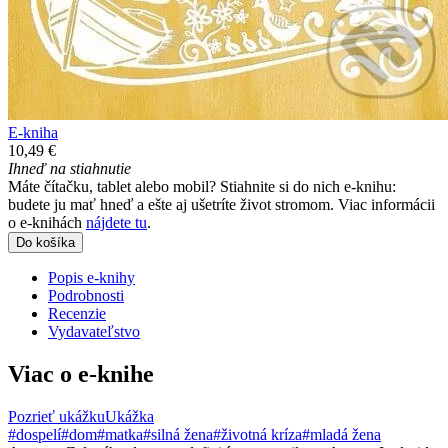
E-kniha
10,49 €
Ihneď na stiahnutie
Máte čítačku, tablet alebo mobil? Stiahnite si do nich e-knihu:
budete ju mať hneď a ešte aj ušetríte život stromom. Viac informácii
o e-knihách
nájdete tu
.
Do košíka
Popis e-knihy
Podrobnosti
Recenzie
Vydavateľstvo
Viac o e-knihe
Pozrieť ukážku
Ukážka
#dospelí
#dom
#matka
#silná žena
#životná kríza
#mladá žena