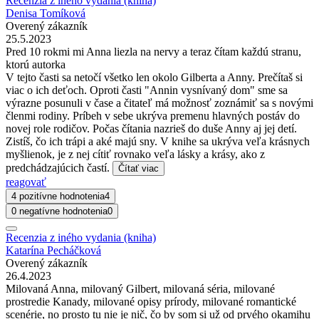
Recenzia z iného vydania (kniha)
Denisa Tomíková
Overený zákazník
25.5.2023
Pred 10 rokmi mi Anna liezla na nervy a teraz čítam každú stranu,
ktorú autorka
V tejto časti sa netočí všetko len okolo Gilberta a Anny. Prečítaš si
viac o ich deťoch. Oproti časti "Annin vysnívaný dom" sme sa
výrazne posunuli v čase a čitateľ má možnosť zoznámiť sa s novými
členmi rodiny. Príbeh v sebe ukrýva premenu hlavných postáv do
novej role rodičov. Počas čítania nazrieš do duše Anny aj jej detí.
Zistíš, čo ich trápi a aké majú sny. V knihe sa ukrýva veľa krásnych
myšlienok, je z nej cítiť rovnako veľa lásky a krásy, ako z
predchádzajúcich častí.
Čítať viac
reagovať
4 pozitívne hodnotenia
4
0 negatívne hodnotenia
0
Recenzia z iného vydania (kniha)
Katarína Pecháčková
Overený zákazník
26.4.2023
Milovaná Anna, milovaný Gilbert, milovaná séria, milované
prostredie Kanady, milované opisy prírody, milované romantické
scenérie, no prosto tu nie je nič, čo by som si už od prvého okamihu