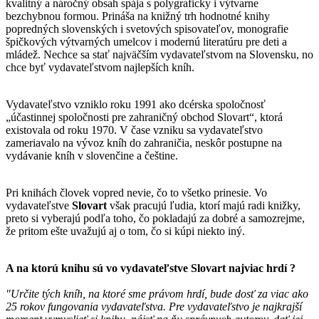
kvalitný a náročný obsah spája s polygraficky i výtvarne
bezchybnou formou. Prináša na knižný trh hodnotné knihy
popredných slovenských i svetových spisovateľov, monografie
špičkových výtvarných umelcov i modernú literatúru pre deti a
mládež. Nechce sa stať najväčším vydavateľstvom na Slovensku, no
chce byť vydavateľstvom najlepších kníh.
Vydavateľstvo vzniklo roku 1991 ako dcérska spoločnosť
„účastinnej spoločnosti pre zahraničný obchod Slovart“, ktorá
existovala od roku 1970. V čase vzniku sa vydavateľstvo
zameriavalo na vývoz kníh do zahraničia, neskôr postupne na
vydávanie kníh v slovenčine a češtine.
Pri knihách človek vopred nevie, čo to všetko prinesie. Vo
vydavateľstve
Slovart
však pracujú ľudia, ktorí majú radi knižky,
preto si vyberajú podľa toho, čo pokladajú za dobré a samozrejme,
že pritom ešte uvažujú aj o tom, čo si kúpi niekto iný.
A na ktorú knihu sú vo vydavateľstve
Slovart
najviac hrdí ?
"Určite tých kníh, na ktoré sme právom hrdí, bude dosť za viac ako
25 rokov fungovania vydavateľstva. Pre vydavateľstvo je najkrajší