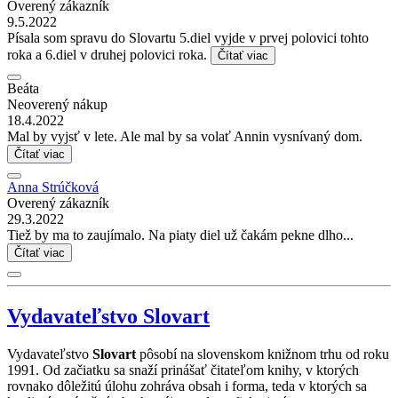
Overený zákazník
9.5.2022
Písala som spravu do Slovartu 5.diel vyjde v prvej polovici tohto
roka a 6.diel v druhej polovici roka.
Čítať viac
Beáta
Neoverený nákup
18.4.2022
Mal by vyjsť v lete. Ale mal by sa volať Annin vysnívaný dom.
Čítať viac
Anna Strúčková
Overený zákazník
29.3.2022
Tiež by ma to zaujímalo. Na piaty diel už čakám pekne dlho...
Čítať viac
Vydavateľstvo Slovart
Vydavateľstvo
Slovart
pôsobí na slovenskom knižnom trhu od roku
1991. Od začiatku sa snaží prinášať čitateľom knihy, v ktorých
rovnako dôležitú úlohu zohráva obsah i forma, teda v ktorých sa