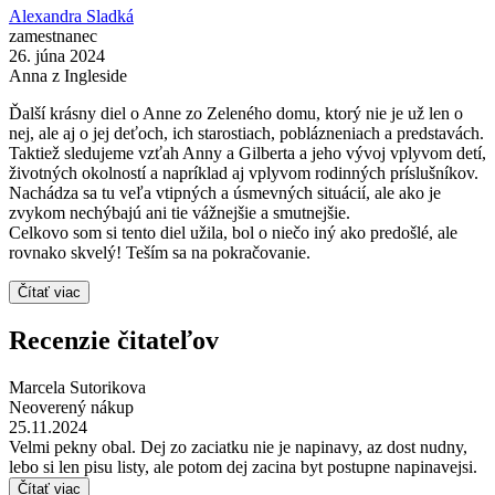
Alexandra Sladká
zamestnanec
26. júna 2024
Anna z Ingleside
Ďalší krásny diel o Anne zo Zeleného domu, ktorý nie je už len o
nej, ale aj o jej deťoch, ich starostiach, poblázneniach a predstavách.
Taktiež sledujeme vzťah Anny a Gilberta a jeho vývoj vplyvom detí,
životných okolností a napríklad aj vplyvom rodinných príslušníkov.
Nachádza sa tu veľa vtipných a úsmevných situácií, ale ako je
zvykom nechýbajú ani tie vážnejšie a smutnejšie.
Celkovo som si tento diel užila, bol o niečo iný ako predošlé, ale
rovnako skvelý! Teším sa na pokračovanie.
Čítať viac
Recenzie čitateľov
Marcela Sutorikova
Neoverený nákup
25.11.2024
Velmi pekny obal. Dej zo zaciatku nie je napinavy, az dost nudny,
lebo si len pisu listy, ale potom dej zacina byt postupne napinavejsi.
Čítať viac