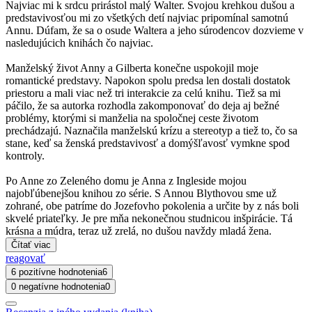
Najviac mi k srdcu prirástol malý Walter. Svojou krehkou dušou a
predstavivosťou mi zo všetkých detí najviac pripomínal samotnú
Annu. Dúfam, že sa o osude Waltera a jeho súrodencov dozvieme v
nasledujúcich knihách čo najviac.
Manželský život Anny a Gilberta konečne uspokojil moje
romantické predstavy. Napokon spolu predsa len dostali dostatok
priestoru a mali viac než tri interakcie za celú knihu. Tiež sa mi
páčilo, že sa autorka rozhodla zakomponovať do deja aj bežné
problémy, ktorými si manželia na spoločnej ceste životom
prechádzajú. Naznačila manželskú krízu a stereotyp a tiež to, čo sa
stane, keď sa ženská predstavivosť a domýšľavosť vymkne spod
kontroly.
Po Anne zo Zeleného domu je Anna z Ingleside mojou
najobľúbenejšou knihou zo série. S Annou Blythovou sme už
zohrané, obe patríme do Jozefovho pokolenia a určite by z nás boli
skvelé priateľky. Je pre mňa nekonečnou studnicou inšpirácie. Tá
krásna a múdra, teraz už zrelá, no dušou navždy mladá žena.
Čítať viac
reagovať
6 pozitívne hodnotenia
6
0 negatívne hodnotenia
0