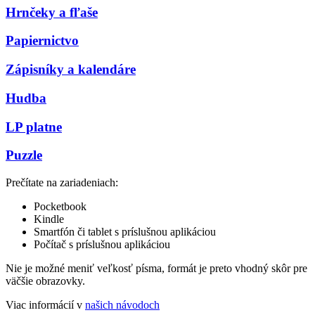
Hrnčeky a fľaše
Papiernictvo
Zápisníky a kalendáre
Hudba
LP platne
Puzzle
Prečítate na zariadeniach:
Pocketbook
Kindle
Smartfón či tablet s príslušnou aplikáciou
Počítač s príslušnou aplikáciou
Nie je možné meniť veľkosť písma, formát je preto vhodný skôr pre
väčšie obrazovky.
Viac informácií v
našich návodoch