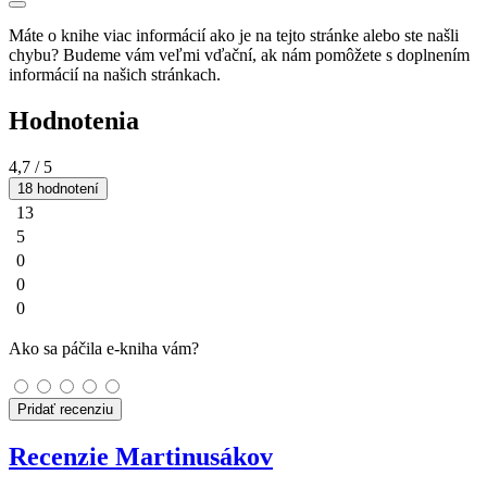
Máte o knihe viac informácií ako je na tejto stránke alebo ste našli
chybu? Budeme vám veľmi vďační, ak nám pomôžete s doplnením
informácií na našich stránkach.
Hodnotenia
4,7
/ 5
18 hodnotení
13
5
0
0
0
Ako sa páčila e-kniha vám?
Pridať recenziu
Recenzie Martinusákov