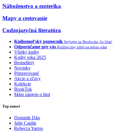
Náboženstvo a ezoterika
Mapy a cestovanie
Cudzojazyčná literatúra
Knihomoľský pomocník
Spýtajte sa Sherlocka, čo čítať
Odporúčame pre vás
Knižné tipy ušité na mieru vám
Všetky knihy
Knihy roka 2025
Bestsellery
Novinky
Pripravované
Akcie a zľavy
Kolekcie
BookTok
Mám záujem o titul
Top autori
Dominik Dán
Julie Caplin
Rebecca Yarros