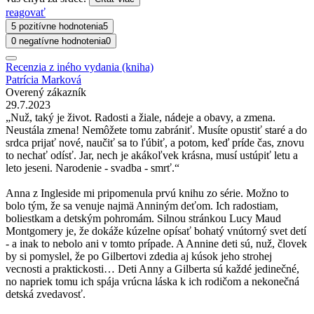
reagovať
5 pozitívne hodnotenia
5
0 negatívne hodnotenia
0
Recenzia z iného vydania (kniha)
Patrícia Marková
Overený zákazník
29.7.2023
„Nuž, taký je život. Radosti a žiale, nádeje a obavy, a zmena.
Neustála zmena! Nemôžete tomu zabrániť. Musíte opustiť staré a do
srdca prijať nové, naučiť sa to ľúbiť, a potom, keď príde čas, znovu
to nechať odísť. Jar, nech je akákoľvek krásna, musí ustúpiť letu a
leto jeseni. Narodenie - svadba - smrť.“
Anna z Ingleside mi pripomenula prvú knihu zo série. Možno to
bolo tým, že sa venuje najmä Anniným deťom. Ich radostiam,
boliestkam a detským pohromám. Silnou stránkou Lucy Maud
Montgomery je, že dokáže kúzelne opísať bohatý vnútorný svet detí
- a inak to nebolo ani v tomto prípade. A Annine deti sú, nuž, človek
by si pomyslel, že po Gilbertovi zdedia aj kúsok jeho strohej
vecnosti a praktickosti… Deti Anny a Gilberta sú každé jedinečné,
no napriek tomu ich spája vrúcna láska k ich rodičom a nekonečná
detská zvedavosť.