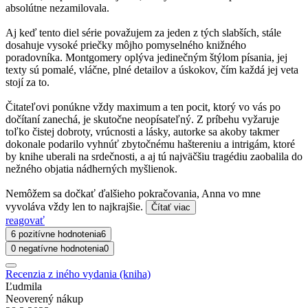
absolútne nezamilovala.
Aj keď tento diel série považujem za jeden z tých slabších, stále
dosahuje vysoké priečky môjho pomyselného knižného
poradovníka. Montgomery oplýva jedinečným štýlom písania, jej
texty sú pomalé, vláčne, plné detailov a úskokov, čím každá jej veta
stojí za to.
Čitateľovi ponúkne vždy maximum a ten pocit, ktorý vo vás po
dočítaní zanechá, je skutočne neopísateľný. Z príbehu vyžaruje
toľko čistej dobroty, vrúcnosti a lásky, autorke sa akoby takmer
dokonale podarilo vyhnúť zbytočnému haštereniu a intrigám, ktoré
by knihe uberali na srdečnosti, a aj tú najväčšiu tragédiu zaobalila do
nežného objatia nádherných myšlienok.
Nemôžem sa dočkať ďalšieho pokračovania, Anna vo mne
vyvoláva vždy len to najkrajšie.
Čítať viac
reagovať
6 pozitívne hodnotenia
6
0 negatívne hodnotenia
0
Recenzia z iného vydania (kniha)
Ľudmila
Neoverený nákup