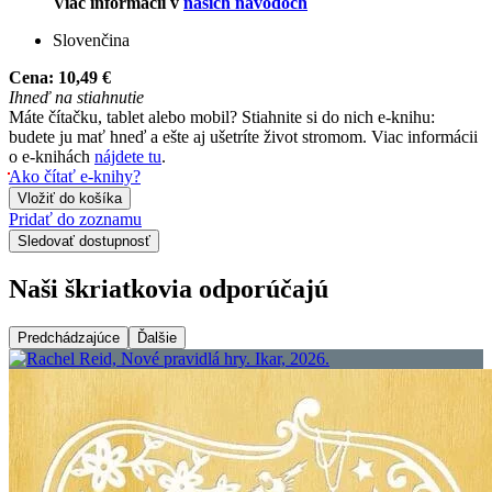
Viac informácií v
našich návodoch
Slovenčina
Cena:
10,49 €
Ihneď na stiahnutie
Máte čítačku, tablet alebo mobil? Stiahnite si do nich e-knihu:
budete ju mať hneď a ešte aj ušetríte život stromom. Viac informácii
o e-knihách
nájdete tu
.
Ako čítať e-knihy?
Vložiť do košíka
Pridať do zoznamu
Sledovať dostupnosť
Naši škriatkovia odporúčajú
Predchádzajúce
Ďalšie