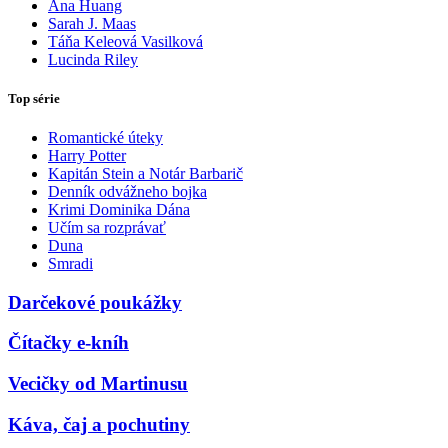
Ana Huang
Sarah J. Maas
Táňa Keleová Vasilková
Lucinda Riley
Top série
Romantické úteky
Harry Potter
Kapitán Stein a Notár Barbarič
Denník odvážneho bojka
Krimi Dominika Dána
Učím sa rozprávať
Duna
Smradi
Darčekové poukážky
Čítačky e-kníh
Vecičky od Martinusu
Káva, čaj a pochutiny