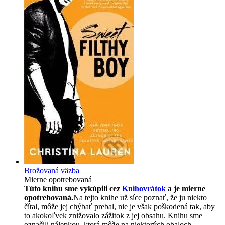
Brožovaná väzba
Mierne opotrebovaná
Túto knihu sme vykúpili cez
Knihovrátok
a je mierne
opotrebovaná.
Na tejto knihe už síce poznať, že ju niekto
čítal, môže jej chýbať prebal, nie je však poškodená tak, aby
to akokoľvek znižovalo zážitok z jej obsahu. Knihu sme
označili nálepkou, ktorá môže na niektorých obaloch