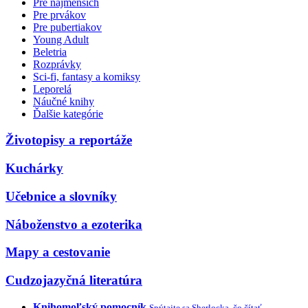
Pre najmenších
Pre prvákov
Pre pubertiakov
Young Adult
Beletria
Rozprávky
Sci-fi, fantasy a komiksy
Leporelá
Náučné knihy
Ďalšie kategórie
Životopisy a reportáže
Kuchárky
Učebnice a slovníky
Náboženstvo a ezoterika
Mapy a cestovanie
Cudzojazyčná literatúra
Knihomoľský pomocník
Spýtajte sa Sherlocka, čo čítať