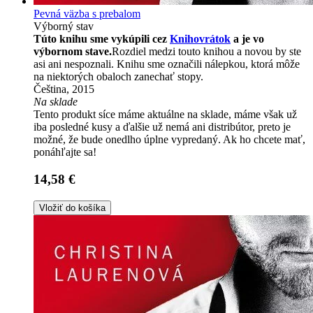
Pevná väzba s prebalom
Výborný stav
Túto knihu sme vykúpili cez
Knihovrátok
a je vo
výbornom stave.
Rozdiel medzi touto knihou a novou by ste
asi ani nespoznali. Knihu sme označili nálepkou, ktorá môže
na niektorých obaloch zanechať stopy.
Čeština, 2015
Na sklade
Tento produkt síce máme aktuálne na sklade, máme však už
iba posledné kusy a ďalšie už nemá ani distribútor, preto je
možné, že bude onedlho úplne vypredaný. Ak ho chcete mať,
ponáhľajte sa!
14,58 €
Vložiť do košíka