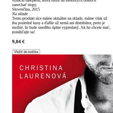
označili nálepkou, ktorá môže na niektorých obaloch
zanechať stopy.
Slovenčina, 2015
Na sklade
Tento produkt síce máme aktuálne na sklade, máme však už
iba posledné kusy a ďalšie už nemá ani distribútor, preto je
možné, že bude onedlho úplne vypredaný. Ak ho chcete mať,
ponáhľajte sa!
9,04 €
Vložiť do košíka