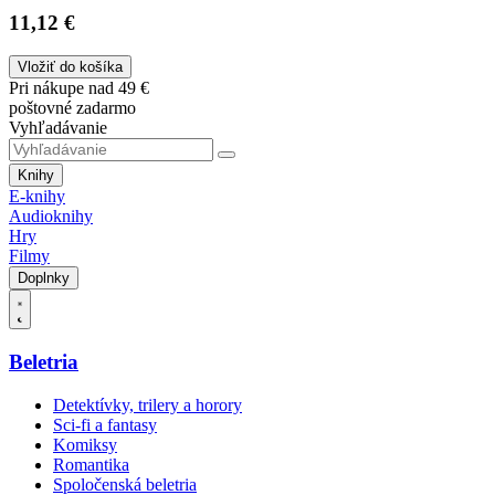
11,12 €
Vložiť do košíka
Pri nákupe nad 49 €
poštovné zadarmo
Vyhľadávanie
Knihy
E-knihy
Audioknihy
Hry
Filmy
Doplnky
Beletria
Detektívky, trilery a horory
Sci-fi a fantasy
Komiksy
Romantika
Spoločenská beletria