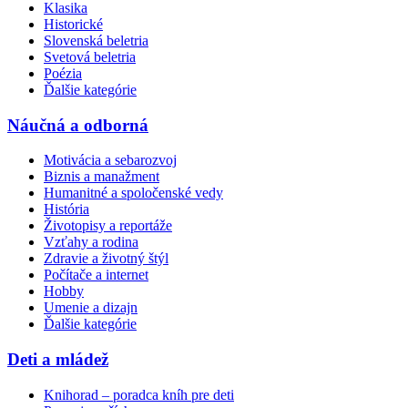
Klasika
Historické
Slovenská beletria
Svetová beletria
Poézia
Ďalšie kategórie
Náučná a odborná
Motivácia a sebarozvoj
Biznis a manažment
Humanitné a spoločenské vedy
História
Životopisy a reportáže
Vzťahy a rodina
Zdravie a životný štýl
Počítače a internet
Hobby
Umenie a dizajn
Ďalšie kategórie
Deti a mládež
Knihorad – poradca kníh pre deti