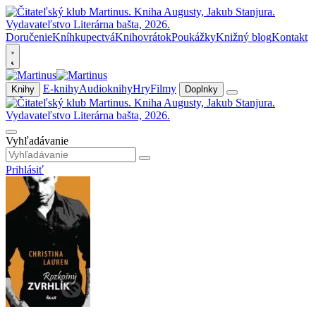
Doručenie
Kníhkupectvá
Knihovrátok
Poukážky
Knižný blog
Kontakt
E-knihy
Audioknihy
Hry
Filmy
Knihy
Doplnky
Vyhľadávanie
Prihlásiť