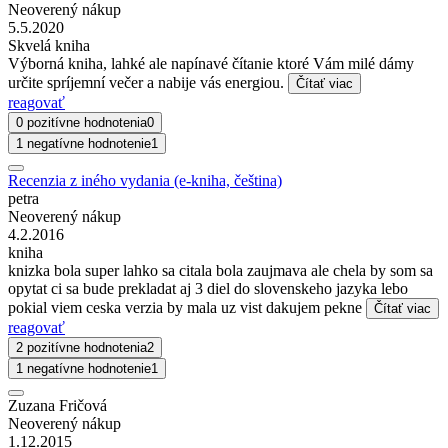
Neoverený nákup
5.5.2020
Skvelá kniha
Výborná kniha, lahké ale napínavé čítanie ktoré Vám milé dámy
určite spríjemní večer a nabije vás energiou.
Čítať viac
reagovať
0 pozitívne hodnotenia
0
1 negatívne hodnotenie
1
Recenzia z iného vydania (e-kniha, čeština)
petra
Neoverený nákup
4.2.2016
kniha
knizka bola super lahko sa citala bola zaujmava ale chela by som sa
opytat ci sa bude prekladat aj 3 diel do slovenskeho jazyka lebo
pokial viem ceska verzia by mala uz vist dakujem pekne
Čítať viac
reagovať
2 pozitívne hodnotenia
2
1 negatívne hodnotenie
1
Zuzana Fričová
Neoverený nákup
1.12.2015