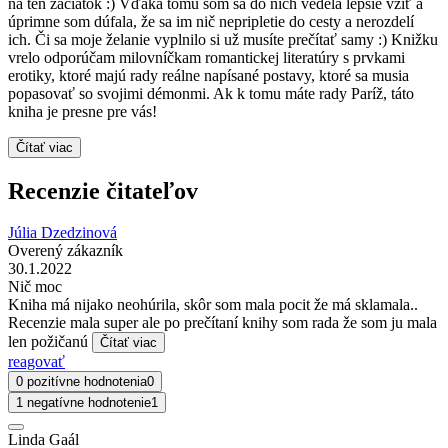
na ten začiatok :) Vďaka tomu som sa do nich vedela lepšie vžiť a
úprimne som dúfala, že sa im nič nepripletie do cesty a nerozdelí
ich. Či sa moje želanie vyplnilo si už musíte prečítať samy :) Knižku
vrelo odporúčam milovníčkam romantickej literatúry s prvkami
erotiky, ktoré majú rady reálne napísané postavy, ktoré sa musia
popasovať so svojimi démonmi. Ak k tomu máte rady Paríž, táto
kniha je presne pre vás!
Čítať viac
Recenzie čitateľov
Júlia Dzedzinová
Overený zákazník
30.1.2022
Nič moc
Kniha má nijako neohúrila, skôr som mala pocit že má sklamala..
Recenzie mala super ale po prečítaní knihy som rada že som ju mala
len požičanú
Čítať viac
reagovať
0 pozitívne hodnotenia
0
1 negatívne hodnotenie
1
Linda Gaál