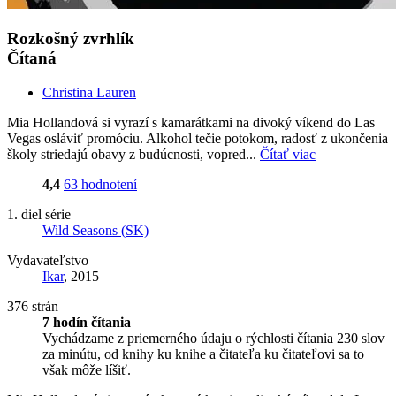
Rozkošný zvrhlík
Čítaná
Christina Lauren
Mia Hollandová si vyrazí s kamarátkami na divoký víkend do Las
Vegas osláviť promóciu. Alkohol tečie potokom, radosť z ukončenia
školy striedajú obavy z budúcnosti, vopred...
Čítať viac
4,4
63 hodnotení
1. diel série
Wild Seasons (SK)
Vydavateľstvo
Ikar
, 2015
376 strán
7 hodín čítania
Vychádzame z priemerného údaju o rýchlosti čítania 230 slov
za minútu, od knihy ku knihe a čitateľa ku čitateľovi sa to
však môže líšiť.