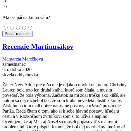
1
0
Ako sa páčila kniha vám?
Pridať recenziu
Recenzie Martinusákov
Margaréta Marečková
zamestnanec
6. októbra 2020
skvelá oddychovka
Žáner New Adult pre mňa nie je nijakou novinkou, no od Christiny
Lauren bola toto len druhá kniha, ktorú som čítala, a musím
povedať, že bola výborná. Začiatok sa mi zdal trošku ako klišé, ale
potom sa dej rozbehol tak, že som knihu nevedela pustiť z knihy.
Zásluhu na tom mali dobre napísané postavy a úžasné prostredie
Paríža. Rada čítam o tom, ako si k sebe hlavné postavy hľadajú
cestu a v Rozkošnom zvrhlíkovi som si to užívala naplno.
Oceňujem, že aj Mia, aj Ansel sa museli popasovať s reálnymi
problémami, ktoré prispeli k tomu, že bol dej uveriteľný, možno až