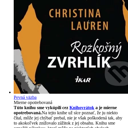
Pevná väzba
Mierne opotrebovaná
Túto knihu sme vykúpili cez
Knihovrátok
a je mierne
opotrebovaná.
Na tejto knihe už síce poznať, že ju niekto
čítal, môže jej chýbať prebal, nie je však poškodená tak, aby
to akokoľvek znižovalo zážitok z jej obsahu. Knihu sme