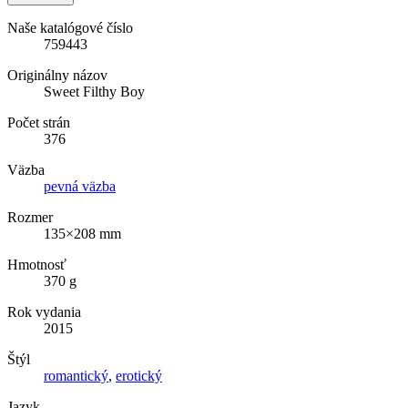
Naše katalógové číslo
759443
Originálny názov
Sweet Filthy Boy
Počet strán
376
Väzba
pevná väzba
Rozmer
135×208 mm
Hmotnosť
370 g
Rok vydania
2015
Štýl
romantický
,
erotický
Jazyk