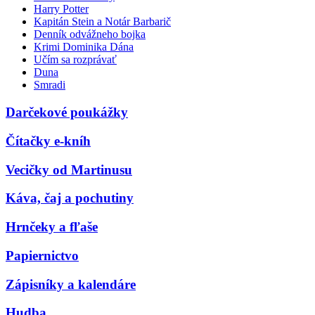
Harry Potter
Kapitán Stein a Notár Barbarič
Denník odvážneho bojka
Krimi Dominika Dána
Učím sa rozprávať
Duna
Smradi
Darčekové poukážky
Čítačky e-kníh
Vecičky od Martinusu
Káva, čaj a pochutiny
Hrnčeky a fľaše
Papiernictvo
Zápisníky a kalendáre
Hudba