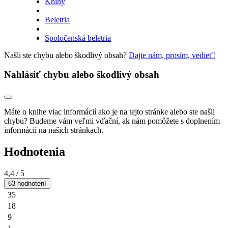
Knihy
Beletria
Spoločenská beletria
Našli ste chybu alebo škodlivý obsah?
Dajte nám, prosím, vedieť!
Nahlásiť chybu alebo škodlivý obsah
Máte o knihe viac informácií ako je na tejto stránke alebo ste našli
chybu? Budeme vám veľmi vďační, ak nám pomôžete s doplnením
informácií na našich stránkach.
Hodnotenia
4,4
/ 5
63 hodnotení
35
18
9