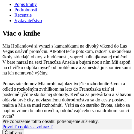
Popis knihy
Podrobnosti
Recenzie
Vydavateľstvo
Viac o knihe
Mia Hollandová si vyrazí s kamarátkami na divoký víkend do Las
Vegas osláviť promóciu. Alkohol tečie potokom, radosť z ukončenia
školy striedajú obavy z budúcnosti, vopred nalinajkovanej rodičmi.
V bare narazí na sexi Francúza Ansela a bujará noc s ním Mii aspoň
na chvíľku odpúta myseľ od problémov a zamestná ju spomienkami
na ich nemravné výčiny.
Po návrate domov Mia urobí najbláznivejšie rozhodnutie života a
odletí s rozkošným zvrhlíkom na leto do Francúzska užiť si
posledné týždne skutočnej slobody. Keď sa za pretvárkou a zábavou
objavia prvé city, neviazanému dobrodružstvu sa do cesty postaví
realita a Mia sa musí rozhodnúť. Vráti sa do starého života, alebo sa
naplno vrhne do toho nového, odohrávajúceho sa na druhom konci
sveta?
Pre zobrazenie tohto obsahu potrebujeme sušienky.
Povoliť cookies a zobraziť
Čítať viac