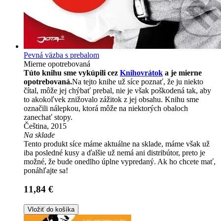
Pevná väzba s prebalom
Mierne opotrebovaná
Túto knihu sme vykúpili cez
Knihovrátok
a je mierne
opotrebovaná.
Na tejto knihe už síce poznať, že ju niekto
čítal, môže jej chýbať prebal, nie je však poškodená tak, aby
to akokoľvek znižovalo zážitok z jej obsahu. Knihu sme
označili nálepkou, ktorá môže na niektorých obaloch
zanechať stopy.
Čeština, 2015
Na sklade
Tento produkt síce máme aktuálne na sklade, máme však už
iba posledné kusy a ďalšie už nemá ani distribútor, preto je
možné, že bude onedlho úplne vypredaný. Ak ho chcete mať,
ponáhľajte sa!
11,84 €
Vložiť do košíka