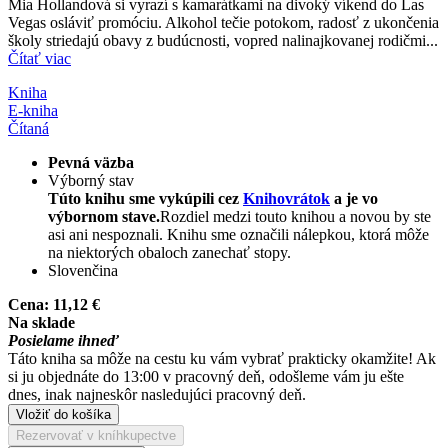
Mia Hollandová si vyrazí s kamarátkami na divoký víkend do Las
Vegas osláviť promóciu. Alkohol tečie potokom, radosť z ukončenia
školy striedajú obavy z budúcnosti, vopred nalinajkovanej rodičmi...
Čítať viac
Kniha
E-kniha
Čítaná
Pevná väzba
Výborný stav
Túto knihu sme vykúpili cez
Knihovrátok
a je vo
výbornom stave.
Rozdiel medzi touto knihou a novou by ste
asi ani nespoznali. Knihu sme označili nálepkou, ktorá môže
na niektorých obaloch zanechať stopy.
Slovenčina
Cena:
11,12 €
Na sklade
Posielame ihneď
Táto kniha sa môže na cestu ku vám vybrať prakticky okamžite! Ak
si ju objednáte do 13:00 v pracovný deň, odošleme vám ju ešte
dnes, inak najneskôr nasledujúci pracovný deň.
Vložiť do košíka
Rezervovať v kníhkupectve