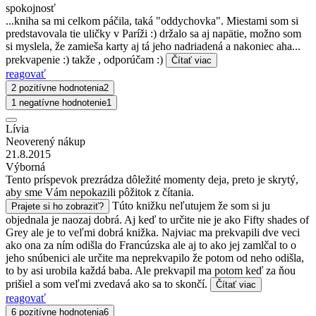
spokojnosť
...kniha sa mi celkom páčila, taká "oddychovka". Miestami som si
predstavovala tie uličky v Paríži :) držalo sa aj napätie, možno som
si myslela, že zamieša karty aj tá jeho nadriadená a nakoniec aha...
prekvapenie :) takže , odporúčam :)
Čítať viac
reagovať
2 pozitívne hodnotenia
2
1 negatívne hodnotenie
1
Lívia
Neoverený nákup
21.8.2015
Výborná
Tento príspevok prezrádza dôležité momenty deja, preto je skrytý,
aby sme Vám nepokazili pôžitok z čítania.
Túto knižku neľutujem že som si ju
Prajete si ho zobraziť?
objednala je naozaj dobrá. Aj keď to určite nie je ako Fifty shades of
Grey ale je to veľmi dobrá knižka. Najviac ma prekvapili dve veci
ako ona za ním odišla do Francúzska ale aj to ako jej zamlčal to o
jeho snúbenici ale určite ma neprekvapilo že potom od neho odišla,
to by asi urobila každá baba. Ale prekvapil ma potom keď za ňou
prišiel a som veľmi zvedavá ako sa to skončí.
Čítať viac
reagovať
6 pozitívne hodnotenia
6