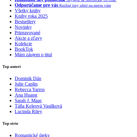
Odporúčame pre vás
Knižné tipy ušité na mieru vám
Všetky knihy
Knihy roka 2025
Bestsellery
Novinky
Pripravované
Akcie a zľavy
Kolekcie
BookTok
Mám záujem o titul
Top autori
Dominik Dán
Julie Caplin
Rebecca Yarros
Ana Huang
Sarah J. Maas
Táňa Keleová Vasilková
Lucinda Riley
Top série
Romantické úteky