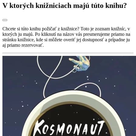
V ktorých knižniciach majú túto knihu?
Chcete si túto knihu požičať z knižnice? Toto je zoznam knižníc, v
ktorých ju majú. Po kliknutí na názov vás presmerujeme priamo na
stránku knižnice, kde si môžete overiť jej dostupnosť a prípadne ju
aj priamo rezervovať.