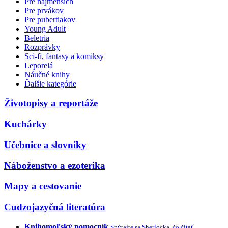
Pre najmenších
Pre prvákov
Pre pubertiakov
Young Adult
Beletria
Rozprávky
Sci-fi, fantasy a komiksy
Leporelá
Náučné knihy
Ďalšie kategórie
Životopisy a reportáže
Kuchárky
Učebnice a slovníky
Náboženstvo a ezoterika
Mapy a cestovanie
Cudzojazyčná literatúra
Knihomoľský pomocník
Spýtajte sa Sherlocka, čo čítať