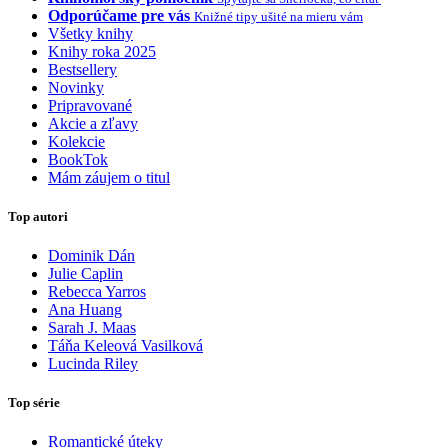
Odporúčame pre vás
Knižné tipy ušité na mieru vám
Všetky knihy
Knihy roka 2025
Bestsellery
Novinky
Pripravované
Akcie a zľavy
Kolekcie
BookTok
Mám záujem o titul
Top autori
Dominik Dán
Julie Caplin
Rebecca Yarros
Ana Huang
Sarah J. Maas
Táňa Keleová Vasilková
Lucinda Riley
Top série
Romantické úteky