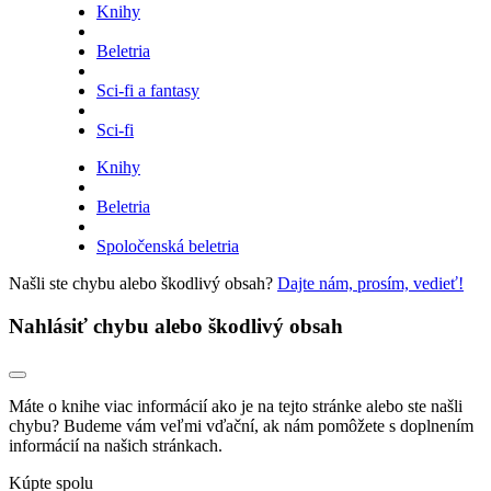
Knihy
Beletria
Sci-fi a fantasy
Sci-fi
Knihy
Beletria
Spoločenská beletria
Našli ste chybu alebo škodlivý obsah?
Dajte nám, prosím, vedieť!
Nahlásiť chybu alebo škodlivý obsah
Máte o knihe viac informácií ako je na tejto stránke alebo ste našli
chybu? Budeme vám veľmi vďační, ak nám pomôžete s doplnením
informácií na našich stránkach.
Kúpte spolu