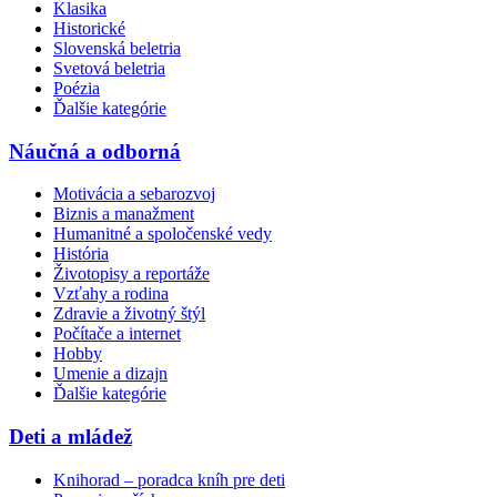
Klasika
Historické
Slovenská beletria
Svetová beletria
Poézia
Ďalšie kategórie
Náučná a odborná
Motivácia a sebarozvoj
Biznis a manažment
Humanitné a spoločenské vedy
História
Životopisy a reportáže
Vzťahy a rodina
Zdravie a životný štýl
Počítače a internet
Hobby
Umenie a dizajn
Ďalšie kategórie
Deti a mládež
Knihorad – poradca kníh pre deti