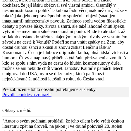
docházet, že její lásku obětoval své vlastní ambici. Osamělý v
nesmírnosti kosmu pohlíží Jakub na řadu věcí jinak než dřív, až se v
raketě jako jeho nepravděpodobný společník objeví (snad jen
imaginární) mimozemský pavouk. Zatímco spolu vedou filosofické
debaty o povaze lásky, života a smrti, ale také lahodné chuti špeku,
vytvoří se mezi nimi silné emocionální pouto. Bude to ale stačit, až
se Jakub dostane do střetu s utajenými ruskými rivaly ve vesmírném
závodu na cestě k Venuši? Podaří se mu vrátit zpátky na Zem, aby
dostal druhou šanci a zkusil si znovu získat Lenčinu lásku?
Kosmonaut z Čech je hluboce originální kniha, plná lidské vřelosti a
humoru. Čtivý a napínavý příběh skýtá řadu překvapení a zvratů. A
kdo se spolu s ním vydá na cestu do hlubin kosmonautovy duše,
možná se ani nebude chtít vracet. Jaroslav Kalfař v patnácti letech
emigroval do USA, nyní se díky knize, která patří mezi
nejočekávanější události letošního roku, do Česka vrací.
Pre zobrazenie tohto obsahu potrebujeme sušienky.
Povoliť cookies a zobraziť
Ohlasy z médií:
———————————
"Autor o svém počínání prohlásil, že jeho cílem bylo vrátit českou
literaturu zpět na úroveň, na jakou ji ve druhé polovině 20. století