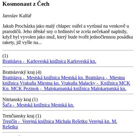
Kosmonaut z Čech
Jaroslav Kalfař
Jakub Procházka jako malý chlapec osiřel a vyrůstal na venkově u
prarodičů. Jeho dětské sny o hrdinství se zcela nečekaně naplnily,
když byl vyvolen jako muž, který bude tvořit jednočlennou posádku
rakety, již vyšle na...
(1)
Bratislava -
Karloveská knižnica
Karloveská kn.
Bratislavský kraj (4)
Bratislava -
Mestská knižnica
Mestská kn.
Bratislava -
Miestna
knižnica Vrakuňa
Miestna kn. Vrakuňa
Malacky -
Knižnica MCK
Kn. MCK
Pezinok -
Malokarpatská knižnica
Malokarpatská kn.
Nitriansky kraj (1)
Šaľa -
Mestská knižnica
Mestská kn.
Trenčiansky kraj (1)
Trenčín -
Verejná knižnica Michala Rešetku
Verejná kn. M.
Rešetku