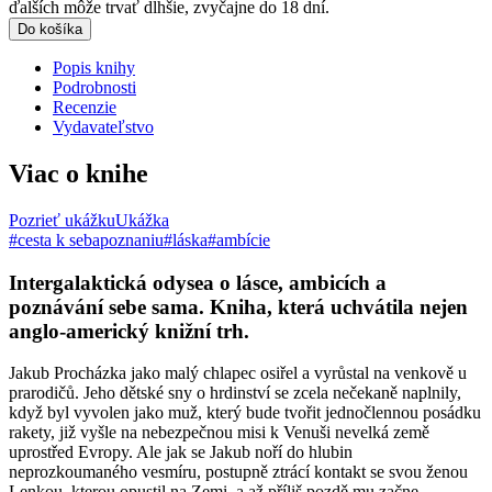
ďalších môže trvať dlhšie, zvyčajne do 18 dní.
Do košíka
Popis knihy
Podrobnosti
Recenzie
Vydavateľstvo
Viac o knihe
Pozrieť ukážku
Ukážka
#cesta k sebapoznaniu
#láska
#ambície
Intergalaktická odysea o lásce, ambicích a
poznávání sebe sama. Kniha, která uchvátila nejen
anglo-americký knižní trh.
Jakub Procházka jako malý chlapec osiřel a vyrůstal na venkově u
prarodičů. Jeho dětské sny o hrdinství se zcela nečekaně naplnily,
když byl vyvolen jako muž, který bude tvořit jednočlennou posádku
rakety, již vyšle na nebezpečnou misi k Venuši nevelká země
uprostřed Evropy. Ale jak se Jakub noří do hlubin
neprozkoumaného vesmíru, postupně ztrácí kontakt se svou ženou
Lenkou, kterou opustil na Zemi, a až příliš pozdě mu začne