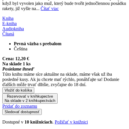
když byl vyvolen jako muž, který bude tvořit jednočlennou posádku
rakety, již vyšle na...
Čítať viac
Kniha
E-kniha
Audiokniha
Čítaná
Pevná väzba s prebalom
Čeština
Cena:
12,20 €
Na sklade 1 ks
Posielame ihneď
Túto knihu máme síce aktuálne na sklade, máme však už iba
posledné kusy. Ak ju chcete mať rýchlo, ponáhľajte sa! Dodanie
ďalších môže trvať dlhšie, zvyčajne do 18 dní.
Vložiť do košíka
Rezervovať v kníhkupectve
Na sklade v 2 kníhkupectvách
Pridať do zoznamu
Sledovať dostupnosť
Dostupné v
10 knižniciach
.
Požičať v knižnici