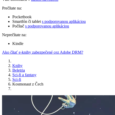
Prečítate na:
Pocketbook
Smartfón či tablet
s podporovanou aplikáciou
Počítač
s podporovanou aplikáciou
Neprečítate na:
Kindle
Ako čítať e-knihy zabezpečené cez Adobe DRM?
Knihy
Beletria
Sci-fi a fantasy
Sci-fi
Kosmonaut z Čech