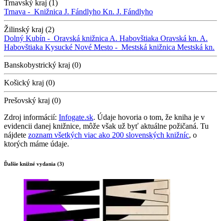
Trnavský kraj (1)
Trnava -
Knižnica J. Fándlyho
Kn. J. Fándlyho
Žilinský kraj (2)
Dolný Kubín -
Oravská knižnica A. Habovštiaka
Oravská kn. A.
Habovštiaka
Kysucké Nové Mesto -
Mestská knižnica
Mestská kn.
Banskobystrický kraj (0)
Košický kraj (0)
Prešovský kraj (0)
Zdroj informácií:
Infogate.sk
. Údaje hovoria o tom, že kniha je v
evidencii danej knižnice, môže však už byť aktuálne požičaná. Tu
nájdete
zoznam všetkých viac ako 200 slovenských knižníc
, o
ktorých máme údaje.
Ďalšie knižné vydania (3)