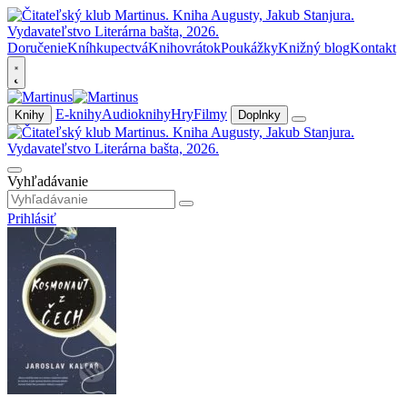
Doručenie
Kníhkupectvá
Knihovrátok
Poukážky
Knižný blog
Kontakt
E-knihy
Audioknihy
Hry
Filmy
Knihy
Doplnky
Vyhľadávanie
Prihlásiť