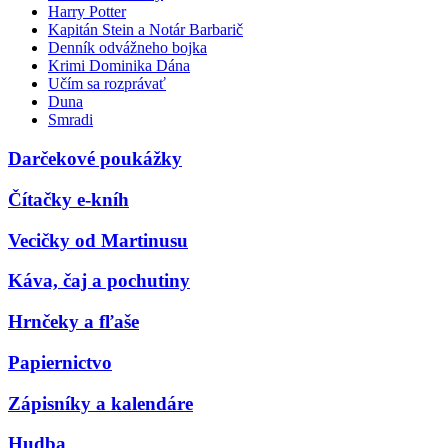
Harry Potter
Kapitán Stein a Notár Barbarič
Denník odvážneho bojka
Krimi Dominika Dána
Učím sa rozprávať
Duna
Smradi
Darčekové poukážky
Čítačky e-kníh
Vecičky od Martinusu
Káva, čaj a pochutiny
Hrnčeky a fľaše
Papiernictvo
Zápisníky a kalendáre
Hudba