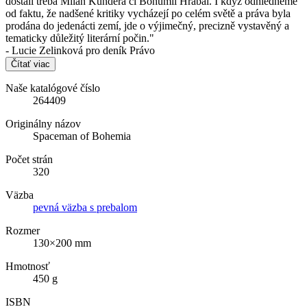
dostali třeba Milan Kundera či Bohumil Hrabal. I když odhlédneme
od faktu, že nadšené kritiky vycházejí po celém světě a práva byla
prodána do jedenácti zemí, jde o výjimečný, precizně vystavěný a
tematicky důležitý literární počin."
- Lucie Zelinková pro deník Právo
Čítať viac
Naše katalógové číslo
264409
Originálny názov
Spaceman of Bohemia
Počet strán
320
Väzba
pevná väzba s prebalom
Rozmer
130×200 mm
Hmotnosť
450 g
ISBN