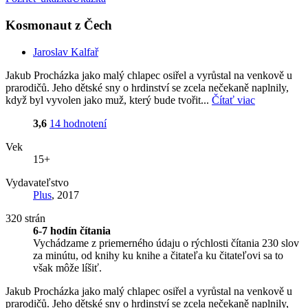
Kosmonaut z Čech
Jaroslav Kalfař
Jakub Procházka jako malý chlapec osiřel a vyrůstal na venkově u
prarodičů. Jeho dětské sny o hrdinství se zcela nečekaně naplnily,
když byl vyvolen jako muž, který bude tvořit...
Čítať viac
3,6
14 hodnotení
Vek
15+
Vydavateľstvo
Plus
, 2017
320 strán
6-7 hodín čítania
Vychádzame z priemerného údaju o rýchlosti čítania 230 slov
za minútu, od knihy ku knihe a čitateľa ku čitateľovi sa to
však môže líšiť.
Jakub Procházka jako malý chlapec osiřel a vyrůstal na venkově u
prarodičů. Jeho dětské sny o hrdinství se zcela nečekaně naplnily,