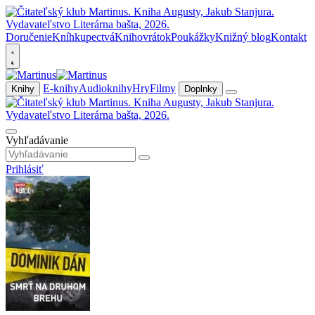
Doručenie
Kníhkupectvá
Knihovrátok
Poukážky
Knižný blog
Kontakt
E-knihy
Audioknihy
Hry
Filmy
Knihy
Doplnky
Vyhľadávanie
Prihlásiť