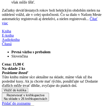
však môže líšiť.
Začiatky deväťdesiatych rokov boli hektickým obdobím nielen na
oddelení vrážd, ale v celej spoločnosti. Čo sa dialo v Našom Meste
automaticky registrovali aj detektívi, a nielen registrovali...
Čítať
viac
Kniha
E-kniha
Audiokniha
Čítaná
Pevná väzba s prebalom
Slovenčina
Cena:
15,90 €
Na sklade 2 ks
Posielame ihneď
Túto knihu máme síce aktuálne na sklade, máme však už iba
posledné kusy. Ak ju chcete mať rýchlo, ponáhľajte sa! Dodanie
ďalších môže trvať dlhšie, zvyčajne do piatich dní.
Vložiť do košíka
Rezervovať v kníhkupectve
Na sklade v 26 kníhkupectvách
Pridať do zoznamu