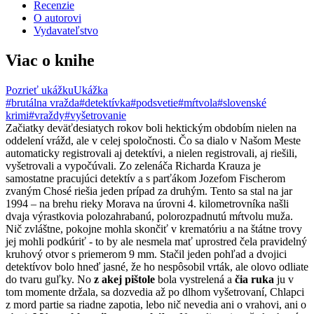
Recenzie
O autorovi
Vydavateľstvo
Viac o knihe
Pozrieť ukážku
Ukážka
#brutálna vražda
#detektívka
#podsvetie
#mŕtvola
#slovenské
krimi
#vraždy
#vyšetrovanie
Začiatky deväťdesiatych rokov boli hektickým obdobím nielen na
oddelení vrážd, ale v celej spoločnosti. Čo sa dialo v Našom Meste
automaticky registrovali aj detektívi, a nielen registrovali, aj riešili,
vyšetrovali a vypočúvali. Zo zelenáča Richarda Krauza je
samostatne pracujúci detektív a s parťákom Jozefom Fischerom
zvaným Chosé riešia jeden prípad za druhým. Tento sa stal na jar
1994 ‒ na brehu rieky Morava na úrovni 4. kilometrovníka našli
dvaja výrastkovia polozahrabanú, polorozpadnutú mŕtvolu muža.
Nič zvláštne, pokojne mohla skončiť v krematóriu a na štátne trovy
jej mohli podkúriť - to by ale nesmela mať uprostred čela pravidelný
kruhový otvor s priemerom 9 mm. Stačil jeden pohľad a dvojici
detektívov bolo hneď jasné, že ho nespôsobil vrták, ale olovo odliate
do tvaru guľky. No
z akej pištole
bola vystrelená a
čia ruka
ju v
tom momente držala, sa dozvedia až po dlhom vyšetrovaní, Chlapci
z mord partie sa riadne zapotia, lebo nič nevedia ani o vrahovi, ani o