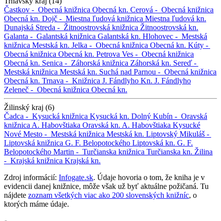
Trnavský kraj (14)
Častkov -
Obecná knižnica
Obecná kn.
Cerová -
Obecná knižnica
Obecná kn.
Dojč -
Miestna ľudová knižnica
Miestna ľudová kn.
Dunajská Streda -
Žitnoostrovská knižnica
Žitnoostrovská kn.
Galanta -
Galantská knižnica
Galantská kn.
Hlohovec -
Mestská
knižnica
Mestská kn.
Jelka -
Obecná knižnica
Obecná kn.
Kúty -
Obecná knižnica
Obecná kn.
Petrova Ves -
Obecná knižnica
Obecná kn.
Senica -
Záhorská knižnica
Záhorská kn.
Sereď -
Mestská knižnica
Mestská kn.
Suchá nad Parnou -
Obecná knižnica
Obecná kn.
Trnava -
Knižnica J. Fándlyho
Kn. J. Fándlyho
Zeleneč -
Obecná knižnica
Obecná kn.
Žilinský kraj (6)
Čadca -
Kysucká knižnica
Kysucká kn.
Dolný Kubín -
Oravská
knižnica A. Habovštiaka
Oravská kn. A. Habovštiaka
Kysucké
Nové Mesto -
Mestská knižnica
Mestská kn.
Liptovský Mikuláš -
Liptovská knižnica G. F. Belopotockého
Liptovská kn. G. F.
Belopotockého
Martin -
Turčianska knižnica
Turčianska kn.
Žilina
-
Krajská knižnica
Krajská kn.
Zdroj informácií:
Infogate.sk
. Údaje hovoria o tom, že kniha je v
evidencii danej knižnice, môže však už byť aktuálne požičaná. Tu
nájdete
zoznam všetkých viac ako 200 slovenských knižníc
, o
ktorých máme údaje.