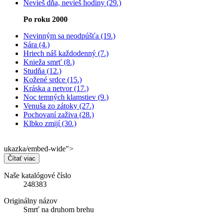
Nevieš dňa, nevieš hodiny (29.)
Po roku 2000
Nevinným sa neodpúšťa (19.)
Sára (4.)
Hriech náš každodenný (7.)
Knieža smrť (8.)
Studňa (12.)
Kožené srdce (15.)
Kráska a netvor (17.)
Noc temných klamstiev (9.)
Venuša zo zátoky (27.)
Pochovaní zaživa (28.)
Klbko zmijí (30.)
ukazka/embed-wide">
Čítať viac
Naše katalógové číslo
248383
Originálny názov
Smrť na druhom brehu