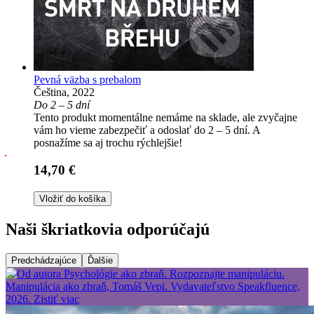
Pevná väzba s prebalom
Čeština, 2022
Do 2 – 5 dní
Tento produkt momentálne nemáme na sklade, ale zvyčajne
vám ho vieme zabezpečiť a odoslať do 2 – 5 dní. A
posnažíme sa aj trochu rýchlejšie!
14,70 €
Vložiť do košíka
Naši škriatkovia odporúčajú
Predchádzajúce
Ďalšie