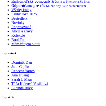
Knihomoľský pomocník
Spýtajte sa Sherlocka, čo čítať
Odporúčame pre vás
Knižné tipy ušité na mieru vám
Všetky knihy
Knihy roka 2025
Bestsellery
Novinky
Pripravované
Akcie a zľavy
Kolekcie
BookTok
Mám záujem o titul
Top autori
Dominik Dán
Julie Caplin
Rebecca Yarros
Ana Huang
Sarah J. Maas
Táňa Keleová Vasilková
Lucinda Riley
Top série