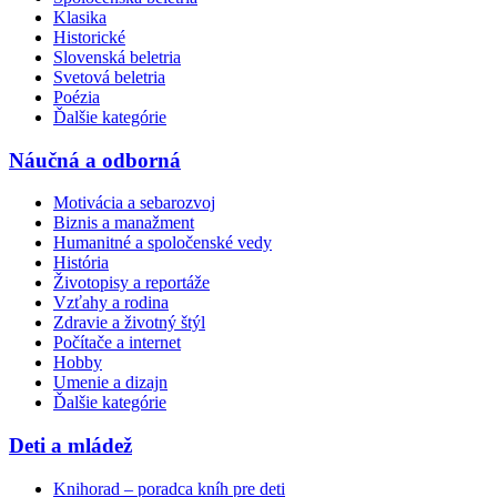
Klasika
Historické
Slovenská beletria
Svetová beletria
Poézia
Ďalšie kategórie
Náučná a odborná
Motivácia a sebarozvoj
Biznis a manažment
Humanitné a spoločenské vedy
História
Životopisy a reportáže
Vzťahy a rodina
Zdravie a životný štýl
Počítače a internet
Hobby
Umenie a dizajn
Ďalšie kategórie
Deti a mládež
Knihorad – poradca kníh pre deti