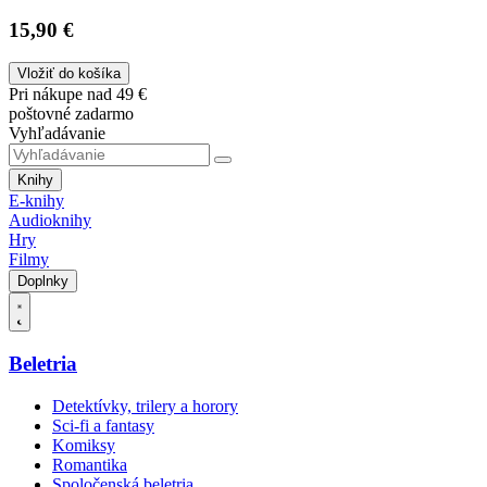
15,90 €
Vložiť do košíka
Pri nákupe nad 49 €
poštovné zadarmo
Vyhľadávanie
Knihy
E-knihy
Audioknihy
Hry
Filmy
Doplnky
Beletria
Detektívky, trilery a horory
Sci-fi a fantasy
Komiksy
Romantika
Spoločenská beletria