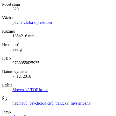
Počet strán
320
Väzba
pevná väzba s prebalom
Rozmer
135×216 mm
Hmotnosť
398 g
ISBN
9788055625935
Dátum vydania
7. 12. 2016
Edícia
Slovenské TOP krimi
Štýl
napínavý
,
psychologický
,
tragický
,
mysteriózny
Jazyk