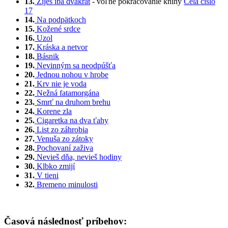
13.
Žiješ iba dvakrát
- voľné pokračovanie knihy
Cela číslo
17
14.
Na podpätkoch
15.
Kožené srdce
16.
Uzol
17.
Kráska a netvor
18.
Básnik
19.
Nevinným sa neodpúšťa
20.
Jednou nohou v hrobe
21.
Krv nie je voda
22.
Nežná fatamorgána
23.
Smrť na druhom brehu
24.
Korene zla
25.
Cigaretka na dva ťahy
26.
List zo záhrobia
27.
Venuša zo zátoky
28.
Pochovaní zaživa
29.
Nevieš dňa, nevieš hodiny
30.
Klbko zmijí
31.
V tieni
32.
Bremeno minulosti
Časová následnosť príbehov: