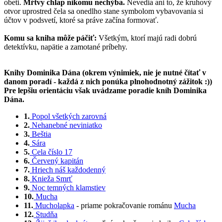
obeti.
Mŕtvy chlap nikomu nechýba.
Nevedia ani to, že kruhový
otvor uprostred čela sa onedlho stane symbolom vybavovania si
účtov v podsvetí, ktoré sa práve začína formovať.
Komu sa kniha môže páčiť:
Všetkým, ktorí majú radi dobrú
detektívku, napätie a zamotané príbehy.
Knihy Dominika Dána (okrem výnimiek, nie je nutné čítať v
danom poradí - každá z nich ponúka plnohodnotný zážitok :))
Pre lepšiu orientáciu však uvádzame poradie kníh Dominika
Dána.
1.
Popol všetkých zarovná
2.
Nehanebné neviniatko
3.
Beštia
4.
Sára
5.
Cela číslo 17
6.
Červený kapitán
7.
Hriech náš každodenný
8.
Knieža Smrť
9.
Noc temných klamstiev
10.
Mucha
11.
Mucholapka
- priame pokračovanie románu
Mucha
12.
Studňa