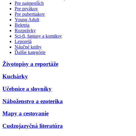
Pre najmenších
Pre prvákov
Pre pubertiakov
Young Adult
Beletria
Rozprávky
Sci-fi, fantasy a komiksy
Leporelá
Náučné knihy
Ďalšie kategórie
Životopisy a reportáže
Kuchárky
Učebnice a slovníky
Náboženstvo a ezoterika
Mapy a cestovanie
Cudzojazyčná literatúra