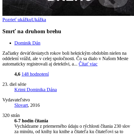
Pozrieť ukážku
Ukážka
Smrť na druhom brehu
Dominik Dán
Začiatky deväťdesiatych rokov boli hektickým obdobím nielen na
oddelení vrážd, ale v celej spoločnosti. Čo sa dialo v Našom Meste
automaticky registrovali aj detektívi, a...
Čítať viac
4,6
148 hodnotení
23. diel série
Krimi Dominika Dána
Vydavateľstvo
Slovart
, 2016
320 strán
6-7 hodín čítania
Vychádzame z priemerného údaju o rýchlosti čítania 230 slov
za minútu, od knihy ku knihe a čitateľa ku čitateľovi sa to