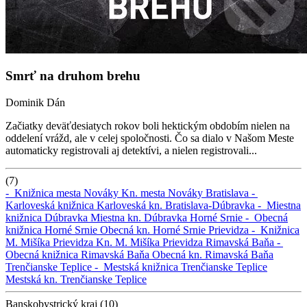
Smrť na druhom brehu
Dominik Dán
Začiatky deväťdesiatych rokov boli hektickým obdobím nielen na
oddelení vrážd, ale v celej spoločnosti. Čo sa dialo v Našom Meste
automaticky registrovali aj detektívi, a nielen registrovali...
(7)
-
Knižnica mesta Nováky
Kn. mesta Nováky
Bratislava -
Karloveská knižnica
Karloveská kn.
Bratislava-Dúbravka -
Miestna
knižnica Dúbravka
Miestna kn. Dúbravka
Horné Srnie -
Obecná
knižnica Horné Srnie
Obecná kn. Horné Srnie
Prievidza -
Knižnica
M. Mišíka Prievidza
Kn. M. Mišíka Prievidza
Rimavská Baňa -
Obecná knižnica Rimavská Baňa
Obecná kn. Rimavská Baňa
Trenčianske Teplice -
Mestská knižnica Trenčianske Teplice
Mestská kn. Trenčianske Teplice
Banskobystrický kraj (10)