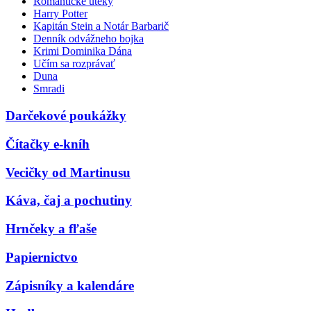
Romantické úteky
Harry Potter
Kapitán Stein a Notár Barbarič
Denník odvážneho bojka
Krimi Dominika Dána
Učím sa rozprávať
Duna
Smradi
Darčekové poukážky
Čítačky e-kníh
Vecičky od Martinusu
Káva, čaj a pochutiny
Hrnčeky a fľaše
Papiernictvo
Zápisníky a kalendáre