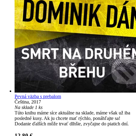
Pevná väzba s prebalom
Čeština, 2017
Na sklade 1 ks
Túto knihu máme síce aktuálne na sklade, máme však už iba
posledné kusy. Ak ju chcete mať rýchlo, ponáhľajte sa!
Dodanie ďalších môže trvať dlhšie, zvyčajne do piatich dní.
12,80 €