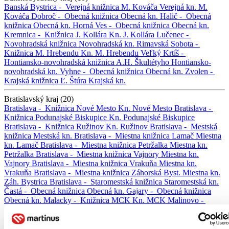
Banská Bystrica -
Verejná knižnica M. Kováča
Verejná kn. M.
Kováča
Dobroč -
Obecná knižnica
Obecná kn.
Halič -
Obecná
knižnica
Obecná kn.
Horná Ves -
Obecná knižnica
Obecná kn.
Kremnica -
Knižnica J. Kollára
Kn. J. Kollára
Lučenec -
Novohradská knižnica
Novohradská kn.
Rimavská Sobota -
Knižnica M. Hrebendu
Kn. M. Hrebendu
Veľký Krtíš -
Hontiansko-novohradská knižnica A.H. Škultétyho
Hontiansko-
novohradská kn.
Vyhne -
Obecná knižnica
Obecná kn.
Zvolen -
Krajská knižnica Ľ. Štúra
Krajská kn.
Bratislavský kraj (20)
Bratislava -
Knižnica Nové Mesto
Kn. Nové Mesto
Bratislava -
Knižnica Podunajské Biskupice
Kn. Podunajské Biskupice
Bratislava -
Knižnica Ružinov
Kn. Ružinov
Bratislava -
Mestská
knižnica
Mestská kn.
Bratislava -
Miestna knižnica Lamač
Miestna
kn. Lamač
Bratislava -
Miestna knižnica Petržalka
Miestna kn.
Petržalka
Bratislava -
Miestna knižnica Vajnory
Miestna kn.
Vajnory
Bratislava -
Miestna knižnica Vrakuňa
Miestna kn.
Vrakuňa
Bratislava -
Miestna knižnica Záhorská Byst.
Miestna kn.
Záh. Bystrica
Bratislava -
Staromestská knižnica
Staromestská kn.
Častá -
Obecná knižnica
Obecná kn.
Gajary -
Obecná knižnica
Obecná kn.
Malacky -
Knižnica MCK
Kn. MCK
Malinovo -
Obecná knižnica
Obecná kn.
Nová Dedinka -
Obecná knižnica
Obecná kn.
Pezinok -
Malokarpatská knižnica
Malokarpatská kn.
Svätý Jur -
Mestská knižnica
Mestská kn.
Veľké Leváre -
Obecná