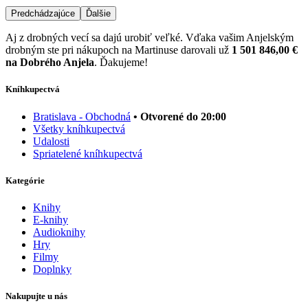
Predchádzajúce
Ďalšie
Aj z drobných vecí sa dajú urobiť veľké. Vďaka vašim Anjelským
drobným ste pri nákupoch na Martinuse darovali už
1 501 846,00 €
na Dobrého Anjela
. Ďakujeme!
Kníhkupectvá
Bratislava - Obchodná
• Otvorené do 20:00
Všetky kníhkupectvá
Udalosti
Spriatelené kníhkupectvá
Kategórie
Knihy
E-knihy
Audioknihy
Hry
Filmy
Doplnky
Nakupujte u nás