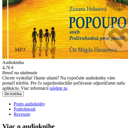
Audiokniha
4,76 €
Ihneď na stiahnutie
Chcete vyskúšať čítanie ušami? Na vypočutie audioknihy vám
postačí telefón. Pre čo najjednoduchšie počúvanie odporúčame našu
aplikáciu. Viac informácii
nájdete tu
.
Do košíka
Popis audioknihy
Podrobnosti
Recenzie
Viac o audioknihe