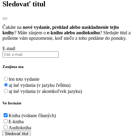
Sledovať titul
Čakáte na
nové vydanie, preklad alebo naskladnenie tejto
knihy
? Máte záujem o
e-knihu alebo audioknihu
? Sledujte titul a
pošleme vám upozornenie, keď niečo z toho pridáme do ponuky.
E-mail
Zaujíma ma
len toto vydanie
aj iné vydania (v jazyku čeština)
aj iné vydania (v akomkoľvek jazyku)
Vo formáte
Kniha (vrátane čítaných)
E-kniha
Audiokniha
Sledovať titul