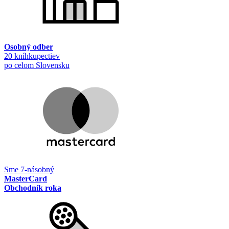
Osobný odber
20 kníhkupectiev
po celom Slovensku
Sme 7-násobný
MasterCard
Obchodník roka