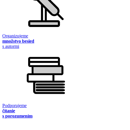
Organizujeme
množstvo besied
s autormi
Podporujeme
čítanie
s porozumením