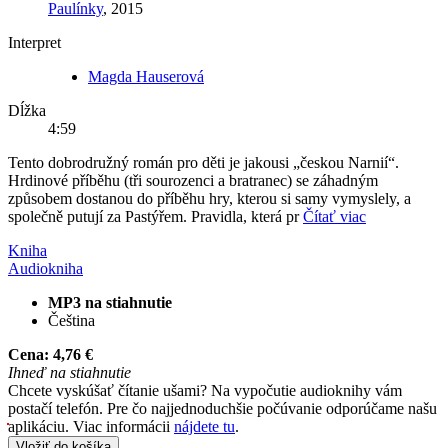
Paulínky
, 2015
Interpret
Magda Hauserová
Dĺžka
4:59
Tento dobrodružný román pro děti je jakousi „českou Narnií“.
Hrdinové příběhu (tři sourozenci a bratranec) se záhadným
způsobem dostanou do příběhu hry, kterou si samy vymyslely, a
společně putují za Pastýřem. Pravidla, která pr
Čítať viac
Kniha
Audiokniha
MP3 na stiahnutie
Čeština
Cena:
4,76 €
Ihneď na stiahnutie
Chcete vyskúšať čítanie ušami? Na vypočutie audioknihy vám
postačí telefón. Pre čo najjednoduchšie počúvanie odporúčame našu
aplikáciu. Viac informácii
nájdete tu
.
Vložiť do košíka