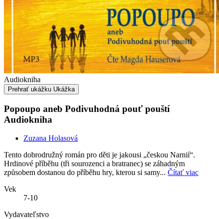
Audiokniha
Prehrať ukážku
Ukážka
Popoupo aneb Podivuhodná pouť pouští
Audiokniha
Zuzana Holasová
Tento dobrodružný román pro děti je jakousi „českou Narnií“.
Hrdinové příběhu (tři sourozenci a bratranec) se záhadným
způsobem dostanou do příběhu hry, kterou si samy...
Čítať viac
Vek
7-10
Vydavateľstvo