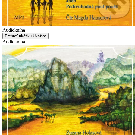
Audiokniha
Prehrať ukážku
Ukážka
Audiokniha