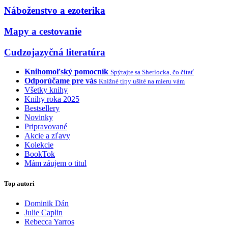
Náboženstvo a ezoterika
Mapy a cestovanie
Cudzojazyčná literatúra
Knihomoľský pomocník
Spýtajte sa Sherlocka, čo čítať
Odporúčame pre vás
Knižné tipy ušité na mieru vám
Všetky knihy
Knihy roka 2025
Bestsellery
Novinky
Pripravované
Akcie a zľavy
Kolekcie
BookTok
Mám záujem o titul
Top autori
Dominik Dán
Julie Caplin
Rebecca Yarros