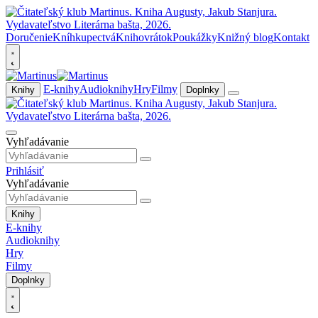
Doručenie
Kníhkupectvá
Knihovrátok
Poukážky
Knižný blog
Kontakt
E-knihy
Audioknihy
Hry
Filmy
Knihy
Doplnky
Vyhľadávanie
Prihlásiť
Vyhľadávanie
Knihy
E-knihy
Audioknihy
Hry
Filmy
Doplnky