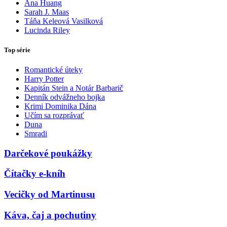
Ana Huang
Sarah J. Maas
Táňa Keleová Vasilková
Lucinda Riley
Top série
Romantické úteky
Harry Potter
Kapitán Stein a Notár Barbarič
Denník odvážneho bojka
Krimi Dominika Dána
Učím sa rozprávať
Duna
Smradi
Darčekové poukážky
Čítačky e-kníh
Vecičky od Martinusu
Káva, čaj a pochutiny