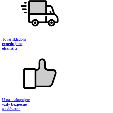
Tovar skladom
expedujeme
okamžite
U nás nakupujete
vždy bezpečne
a s dôverou