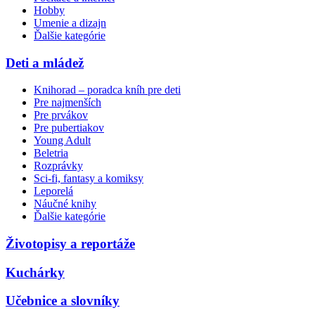
Hobby
Umenie a dizajn
Ďalšie kategórie
Deti a mládež
Knihorad – poradca kníh pre deti
Pre najmenších
Pre prvákov
Pre pubertiakov
Young Adult
Beletria
Rozprávky
Sci-fi, fantasy a komiksy
Leporelá
Náučné knihy
Ďalšie kategórie
Životopisy a reportáže
Kuchárky
Učebnice a slovníky