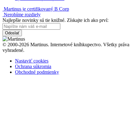
Martinus je certifikovaný B Corp
Nerobíme rozdiely
Najlepšie novinky sú tie knižné. Získajte ich ako prví:
Odoslať
© 2000-2026 Martinus. Internetové kníhkupectvo. Všetky práva
vyhradené.
Nastaviť cookies
Ochrana súkromia
Obchodné podmienky