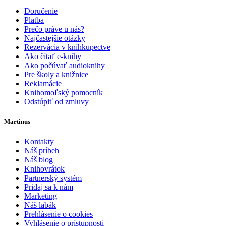
Doručenie
Platba
Prečo práve u nás?
Najčastejšie otázky
Rezervácia v kníhkupectve
Ako čítať e-knihy
Ako počúvať audioknihy
Pre školy a knižnice
Reklamácie
Knihomoľský pomocník
Odstúpiť od zmluvy
Martinus
Kontakty
Náš príbeh
Náš blog
Knihovrátok
Partnerský systém
Pridaj sa k nám
Marketing
Náš labák
Prehlásenie o cookies
Vyhlásenie o prístupnosti