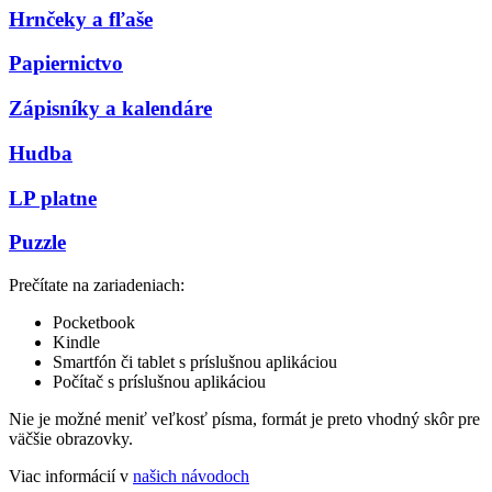
Hrnčeky a fľaše
Papiernictvo
Zápisníky a kalendáre
Hudba
LP platne
Puzzle
Prečítate na zariadeniach:
Pocketbook
Kindle
Smartfón či tablet s príslušnou aplikáciou
Počítač s príslušnou aplikáciou
Nie je možné meniť veľkosť písma, formát je preto vhodný skôr pre
väčšie obrazovky.
Viac informácií v
našich návodoch