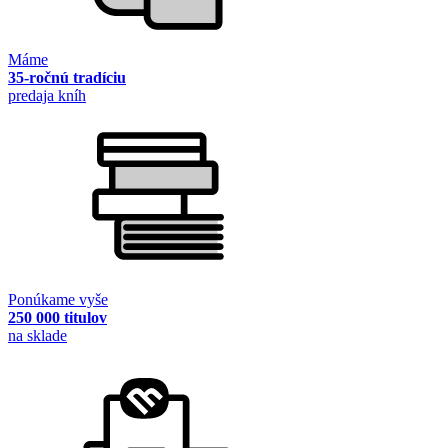
Máme
35-ročnú tradíciu
predaja kníh
Ponúkame vyše
250 000 titulov
na sklade