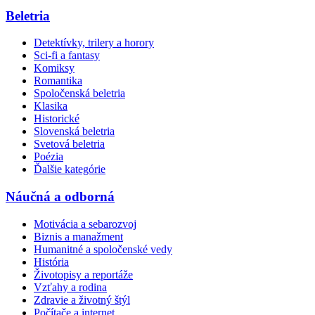
Beletria
Detektívky, trilery a horory
Sci-fi a fantasy
Komiksy
Romantika
Spoločenská beletria
Klasika
Historické
Slovenská beletria
Svetová beletria
Poézia
Ďalšie kategórie
Náučná a odborná
Motivácia a sebarozvoj
Biznis a manažment
Humanitné a spoločenské vedy
História
Životopisy a reportáže
Vzťahy a rodina
Zdravie a životný štýl
Počítače a internet