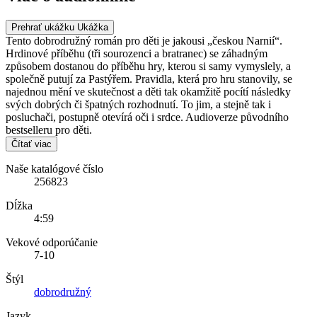
Prehrať ukážku
Ukážka
Tento dobrodružný román pro děti je jakousi „českou Narnií“.
Hrdinové příběhu (tři sourozenci a bratranec) se záhadným
způsobem dostanou do příběhu hry, kterou si samy vymyslely, a
společně putují za Pastýřem. Pravidla, která pro hru stanovily, se
najednou mění ve skutečnost a děti tak okamžitě pocítí následky
svých dobrých či špatných rozhodnutí. To jim, a stejně tak i
posluchači, postupně otevírá oči i srdce. Audioverze původního
bestselleru pro děti.
Čítať viac
Naše katalógové číslo
256823
Dĺžka
4:59
Vekové odporúčanie
7-10
Štýl
dobrodružný
Jazyk