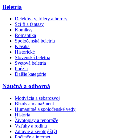
Beletria
Detektívky, trilery a horory
Sci-fi a fantasy
Komiksy
Romantika
Spoločenská beletria
Klasika
Historické
Slovenská beletria
Svetová beletria
Poézia
Ďalšie kategórie
Náučná a odborná
Motivácia a sebarozvoj
Biznis a manažment
Humanitné a spoločenské vedy
História
Životopisy a reportáže
Vzťahy a rodina
Zdravie a životný štýl
Počítače a internet