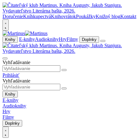
Doručenie
Kníhkupectvá
Knihovrátok
Poukážky
Knižný blog
Kontakt
E-knihy
Audioknihy
Hry
Filmy
Knihy
Doplnky
Vyhľadávanie
Prihlásiť
Vyhľadávanie
Knihy
E-knihy
Audioknihy
Hry
Filmy
Doplnky