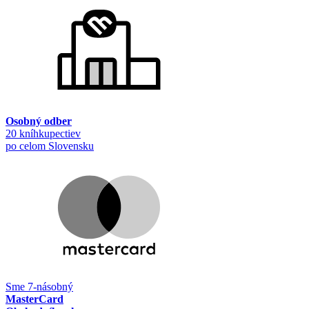
Osobný odber
20 kníhkupectiev
po celom Slovensku
Sme 7-násobný
MasterCard