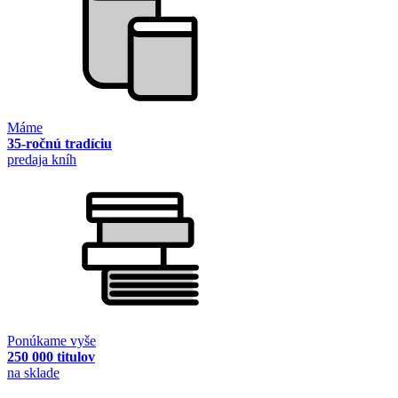
Máme
35-ročnú tradíciu
predaja kníh
Ponúkame vyše
250 000 titulov
na sklade