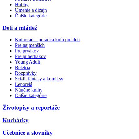
Hobby
Umenie a dizajn
Ďalšie kategórie
Deti a mládež
Knihorad – poradca kníh pre deti
Pre najmenších
Pre prvákov
Pre pubertiakov
Young Adult
Beletria
Rozprávky
Sci-fi, fantasy a komiksy
Leporelá
Náučné knihy
Ďalšie kategórie
Životopisy a reportáže
Kuchárky
Učebnice a slovníky