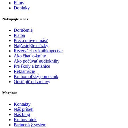
Filmy
Doplnky
Nakupujte u nás
Doručenie
Platba
Prečo práve u nás?
Najčastejšie otázky
Rezervácia v kníhkupectve
Ako čítať e-knihy
Ako počúvať audioknihy
Pre školy a knižnice
Reklamácie
Knihomoľský pomocník
Odstúpiť od zmluvy
Martinus
Kontakty
Náš príbeh
Náš blog
Knihovrátok
Partnerský systém