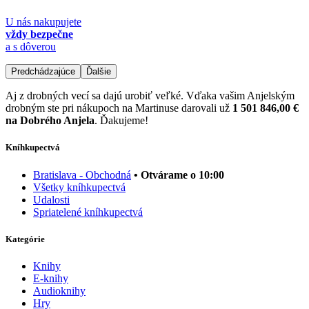
U nás nakupujete
vždy bezpečne
a s dôverou
Predchádzajúce
Ďalšie
Aj z drobných vecí sa dajú urobiť veľké. Vďaka vašim Anjelským
drobným ste pri nákupoch na Martinuse darovali už
1 501 846,00 €
na Dobrého Anjela
. Ďakujeme!
Kníhkupectvá
Bratislava - Obchodná
• Otvárame o 10:00
Všetky kníhkupectvá
Udalosti
Spriatelené kníhkupectvá
Kategórie
Knihy
E-knihy
Audioknihy
Hry