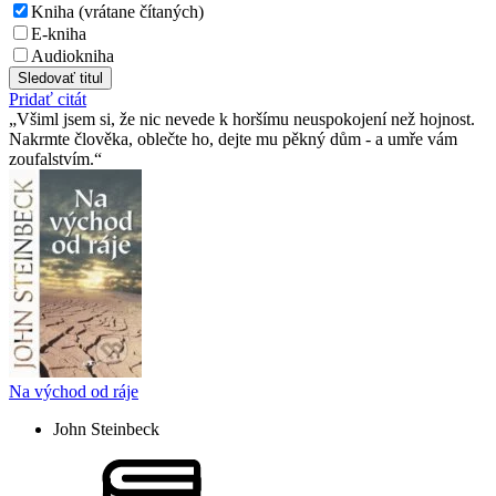
Kniha (vrátane čítaných)
E-kniha
Audiokniha
Sledovať titul
Pridať citát
Všiml jsem si, že nic nevede k horšímu neuspokojení než hojnost.
Nakrmte člověka, oblečte ho, dejte mu pěkný dům - a umře vám
zoufalstvím.
Na východ od ráje
John Steinbeck