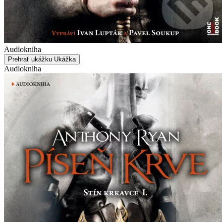
Audiokniha
Prehrať ukážku
Ukážka
Audiokniha