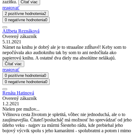
zazitku.
Čítať viac
reagovať
2 pozitívne hodnotenia
2
0 negatívne hodnotenia
0
Alžbeta Reznáková
Overený zákazník
5.11.2021
Námet na knihu je dobrý ale je to straaašne zdĺhavé! Keby som to
nepočúvala ako audioknihu tak by som to ani nedočítala ako
papierovú knihu. A ostatné dva diely ma absolútne nelákajú.
Čítať viac
reagovať
0 pozitívne hodnotenia
0
0 negatívne hodnotenia
0
Renáta Hatinová
Overený zákazník
1.2.2021
Nielen pre mužov...
Vélinova cesta životom je spletitá, vôbec nie jednoduchá, ale o to
zaujímavejšia. Čitateľ/poslucháč má možnosť ho sprevádzať od jeho
útleho veku - najprv za múrmi Šiesteho rádu, kde prebiehal jeho
bojový výcvik spolu s jeho kamarátmi - spolubratmi a potom i mimo