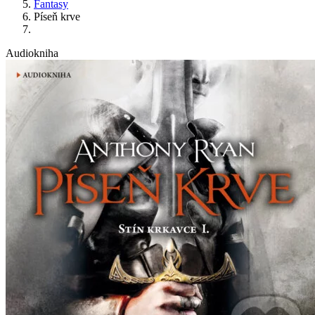
Fantasy
Píseň krve
Audiokniha