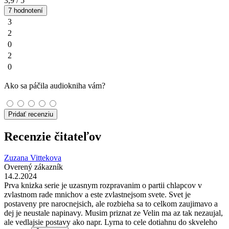
3,9
/ 5
7 hodnotení
3
2
0
2
0
Ako sa páčila audiokniha vám?
Pridať recenziu
Recenzie čitateľov
Zuzana Vittekova
Overený zákazník
14.2.2024
Prva knizka serie je uzasnym rozpravanim o partii chlapcov v
zvlastnom rade mnichov a este zvlastnejsom svete. Svet je
postaveny pre narocnejsich, ale rozbieha sa to celkom zaujimavo a
dej je neustale napinavy. Musim priznat ze Velin ma az tak nezaujal,
ale vedlajsie postavy ako napr. Lyrna to cele dotiahnu do skveleho