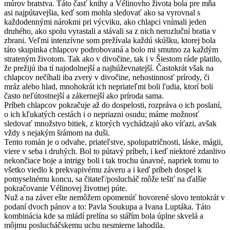
múrov bratstva. Táto časť knihy a Vélinovho života bola pre mňa
asi najpútavejšia, keď som mohla sledovať ako sa vyrovnal s
každodennými nárokmi pri výcviku, ako chlapci vnímali jeden
druhého, ako spolu vyrastali a stávali sa z nich nerozluční bratia v
zbrani. Veľmi intenzívne som prežívala každú skúšku, ktorej bola
táto skupinka chlapcov podrobovaná a bolo mi smutno za každým
strateným životom. Tak ako v divočine, tak i v Šiestom ráde platilo,
že prežijú iba tí najodolnejší a najhúževnatejší. Častokrát však na
chlapcov nečíhali iba zvery v divočine, nehostinnosť prírody, či
mráz alebo hlad, mnohokrát ich nepriateľmi boli ľudia, ktorí boli
často neľútostnejší a zákernejší ako príroda sama.
Príbeh chlapcov pokračuje až do dospelosti, rozpráva o ich poslaní,
o ich kľukatých cestách i o nepriazni osudu; máme možnosť
sledovať množstvo bitiek, z ktorých vychádzajú ako víťazi, avšak
vždy s nejakým šrámom na duši.
Tento román je o odvahe, priateľstve, spolupatričnosti, láske, mágii,
viere v seba i druhých. Bol to pútavý príbeh, i keď niektoré zdanlivo
nekončiace boje a intrigy boli i tak trochu únavné, napriek tomu to
všetko viedlo k prekvapivému záveru a i keď príbeh dospel k
pomyselnému koncu, sa čitateľ/poslucháč môže tešiť na ďalšie
pokračovanie Vélinovej životnej púte.
Nuž a na záver ešte nemôžem opomenúť hovorené slovo tentokrát v
podaní dvoch pánov a to: Pavla Soukupa a Ivana Luptáka. Táto
kombinácia kde sa mládí prelína so stářím bola úplne skvelá a
môjmu poslucháčskemu uchu nesmierne lahodila.