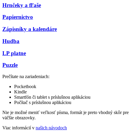
Hrnčeky a fľaše
Papiernictvo
Zápisníky a kalendáre
Hudba
LP platne
Puzzle
Prečítate na zariadeniach:
Pocketbook
Kindle
Smartfón či tablet s príslušnou aplikáciou
Počítač s príslušnou aplikáciou
Nie je možné meniť veľkosť písma, formát je preto vhodný skôr pre
väčšie obrazovky.
Viac informácií v
našich návodoch