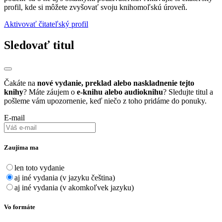
profil, kde si môžete zvyšovať svoju knihomoľskú úroveň.
Aktivovať čitateľský profil
Sledovať titul
Čakáte na
nové vydanie, preklad alebo naskladnenie tejto
knihy
? Máte záujem o
e-knihu alebo audioknihu
? Sledujte titul a
pošleme vám upozornenie, keď niečo z toho pridáme do ponuky.
E-mail
Zaujíma ma
len toto vydanie
aj iné vydania (v jazyku čeština)
aj iné vydania (v akomkoľvek jazyku)
Vo formáte