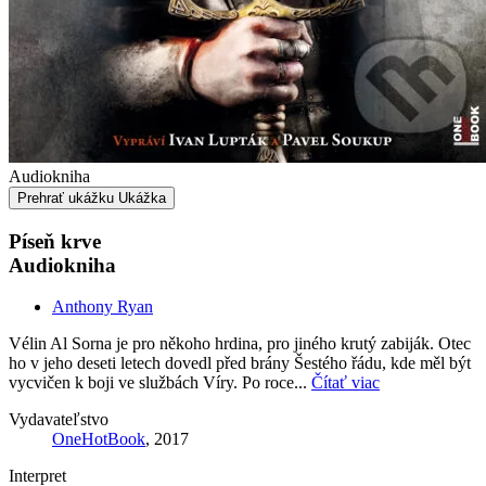
Audiokniha
Prehrať ukážku
Ukážka
Píseň krve
Audiokniha
Anthony Ryan
Vélin Al Sorna je pro někoho hrdina, pro jiného krutý zabiják. Otec
ho v jeho deseti letech dovedl před brány Šestého řádu, kde měl být
vycvičen k boji ve službách Víry. Po roce...
Čítať viac
Vydavateľstvo
OneHotBook
, 2017
Interpret