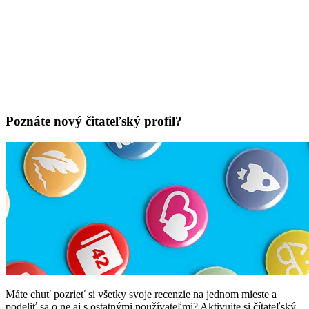
Poznáte nový čitateľský profil?
Máte chuť pozrieť si všetky svoje recenzie na jednom mieste a
podeliť sa o ne aj s ostatnými používateľmi? Aktivujte si čítateľský