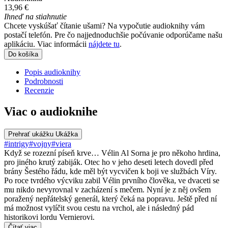
13,96 €
Ihneď na stiahnutie
Chcete vyskúšať čítanie ušami? Na vypočutie audioknihy vám
postačí telefón. Pre čo najjednoduchšie počúvanie odporúčame našu
aplikáciu. Viac informácii
nájdete tu
.
Do košíka
Popis audioknihy
Podrobnosti
Recenzie
Viac o audioknihe
Prehrať ukážku
Ukážka
#intrigy
#vojny
#viera
Když se rozezní píseň krve… Vélin Al Sorna je pro někoho hrdina,
pro jiného krutý zabiják. Otec ho v jeho deseti letech dovedl před
brány Šestého řádu, kde měl být vycvičen k boji ve službách Víry.
Po roce tvrdého výcviku zabil Vélin prvního člověka, ve dvaceti se
mu nikdo nevyrovnal v zacházení s mečem. Nyní je z něj ovšem
poražený nepřátelský generál, který čeká na popravu. Ještě před ní
má možnost vylíčit svou cestu na vrchol, ale i následný pád
historikovi lordu Vernierovi.
Čítať viac