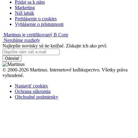
Pridaj sa k nám
Marketing
Náš labák
Prehlásenie o cookies
Vyhlásenie o prístupnosti
Martinus je certifikovaný B Corp
Nerobíme rozdiely
Najlepšie novinky sú tie knižné. Získajte ich ako prví:
Odoslať
© 2000-2026 Martinus. Internetové kníhkupectvo. Všetky práva
vyhradené.
Nastaviť cookies
Ochrana súkromia
Obchodné podmienky