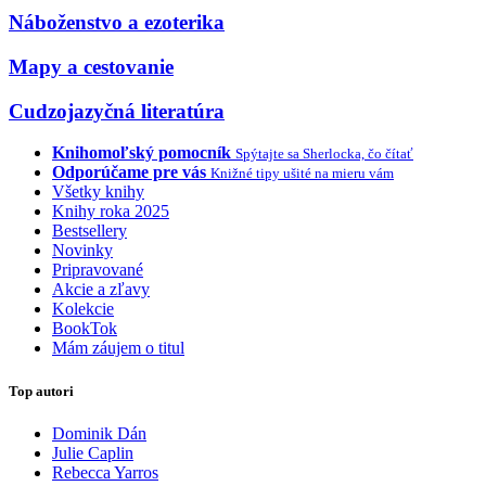
Náboženstvo a ezoterika
Mapy a cestovanie
Cudzojazyčná literatúra
Knihomoľský pomocník
Spýtajte sa Sherlocka, čo čítať
Odporúčame pre vás
Knižné tipy ušité na mieru vám
Všetky knihy
Knihy roka 2025
Bestsellery
Novinky
Pripravované
Akcie a zľavy
Kolekcie
BookTok
Mám záujem o titul
Top autori
Dominik Dán
Julie Caplin
Rebecca Yarros