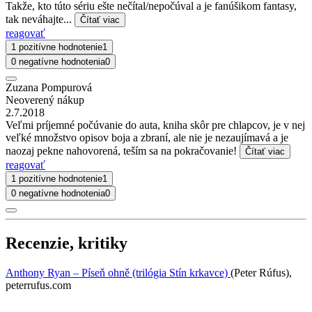
Takže, kto túto sériu ešte nečítal/nepočúval a je fanúšikom fantasy,
tak neváhajte...
Čítať viac
reagovať
1 pozitívne hodnotenie
1
0 negatívne hodnotenia
0
Zuzana Pompurová
Neoverený nákup
2.7.2018
Veľmi príjemné počúvanie do auta, kniha skôr pre chlapcov, je v nej
veľké množstvo opisov boja a zbraní, ale nie je nezaujímavá a je
naozaj pekne nahovorená, teším sa na pokračovanie!
Čítať viac
reagovať
1 pozitívne hodnotenie
1
0 negatívne hodnotenia
0
Recenzie, kritiky
Anthony Ryan – Píseň ohně (trilógia Stín krkavce)
(Peter Rúfus),
peterrufus.com