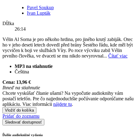
Pavel Soukup
Ivan Lupták
Dĺžka
26:14
Vélin Al Sorna je pro někoho hrdina, pro jiného krutý zabiják. Otec
ho v jeho deseti letech dovedl před brány Šestého řádu, kde měl být
vycvičen k boji ve službách Víry. Po roce výcviku zabil Vélin
prvního člověka, ve dvaceti se mu nikdo nevyrovnal...
Čítať viac
MP3 na stiahnutie
Čeština
Cena:
13,96 €
Ihneď na stiahnutie
Chcete vyskúšať čítanie ušami? Na vypočutie audioknihy vám
postačí telefón. Pre čo najjednoduchšie počúvanie odporúčame našu
aplikáciu. Viac informácii
nájdete tu
.
Vložiť do košíka
Pridať do zoznamu
Sledovať dostupnosť
Ďalšie audioknižné vydania