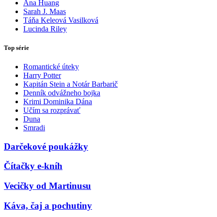
Ana Huang
Sarah J. Maas
Táňa Keleová Vasilková
Lucinda Riley
Top série
Romantické úteky
Harry Potter
Kapitán Stein a Notár Barbarič
Denník odvážneho bojka
Krimi Dominika Dána
Učím sa rozprávať
Duna
Smradi
Darčekové poukážky
Čítačky e-kníh
Vecičky od Martinusu
Káva, čaj a pochutiny