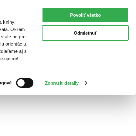
Povoliť všetko
a knihy,
ovala. Okrem
Odmietnuť
stále ho pre
u orientáciu.
dieľame aj s
Ďakujeme!
ngové
Zobraziť detaily