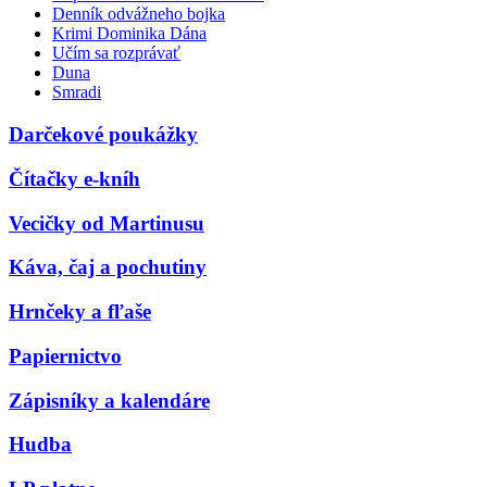
Denník odvážneho bojka
Krimi Dominika Dána
Učím sa rozprávať
Duna
Smradi
Darčekové poukážky
Čítačky e-kníh
Vecičky od Martinusu
Káva, čaj a pochutiny
Hrnčeky a fľaše
Papiernictvo
Zápisníky a kalendáre
Hudba