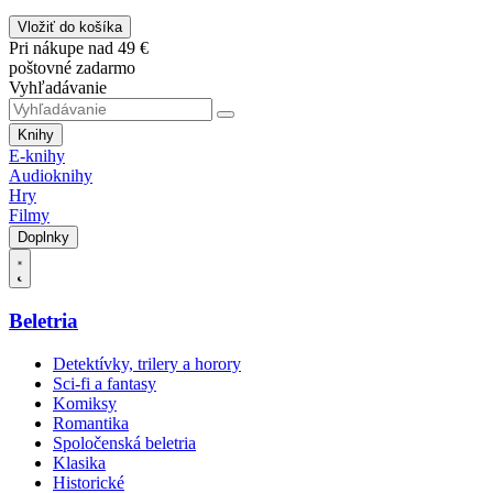
Vložiť do košíka
Pri nákupe nad 49 €
poštovné zadarmo
Vyhľadávanie
Knihy
E-knihy
Audioknihy
Hry
Filmy
Doplnky
Beletria
Detektívky, trilery a horory
Sci-fi a fantasy
Komiksy
Romantika
Spoločenská beletria
Klasika
Historické