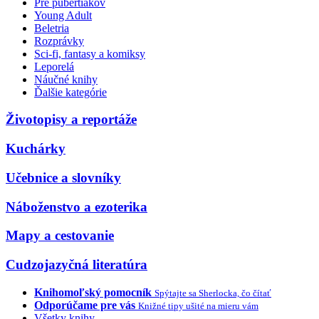
Pre pubertiakov
Young Adult
Beletria
Rozprávky
Sci-fi, fantasy a komiksy
Leporelá
Náučné knihy
Ďalšie kategórie
Životopisy a reportáže
Kuchárky
Učebnice a slovníky
Náboženstvo a ezoterika
Mapy a cestovanie
Cudzojazyčná literatúra
Knihomoľský pomocník
Spýtajte sa Sherlocka, čo čítať
Odporúčame pre vás
Knižné tipy ušité na mieru vám
Všetky knihy