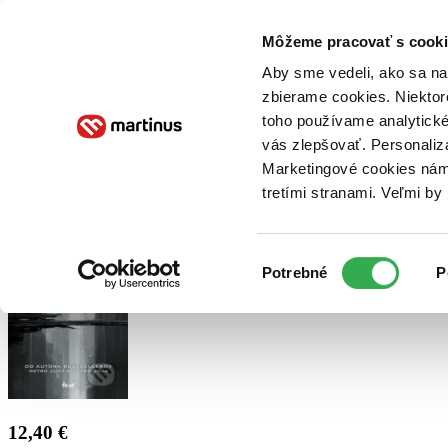
Doručenie
Kníhkupectvá
Knihovrátok
Poukážky
Knižný blog
Kontakt
Môžeme pracovať s cooki
Aby sme vedeli, ako sa na 
zbierame cookies. Niektor
E-knihy
Audioknihy
Hry
Filmy
Knihy
Doplnky
toho používame analytické
vás zlepšovať. Personaliz
Vyhľadávanie
Marketingové cookies nám 
tretími stranami. Veľmi b
Prihlásiť
Výber
Potrebné
P
súhlasu
12,40 €