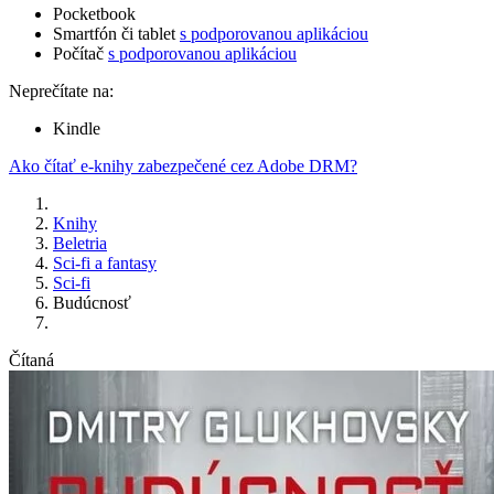
Pocketbook
Smartfón či tablet
s podporovanou aplikáciou
Počítač
s podporovanou aplikáciou
Neprečítate na:
Kindle
Ako čítať e-knihy zabezpečené cez Adobe DRM?
Knihy
Beletria
Sci-fi a fantasy
Sci-fi
Budúcnosť
Čítaná