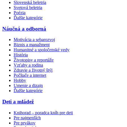
Slovenská beletria
Svetová beletria
Poézia
Ďalšie kategórie
Náučná a odborná
Motivácia a sebarozvoj
Biznis a manažment
Humanitné a spoločenské vedy
História
Životopisy a reportáže
Vzťahy a rodina
Zdravie a životný štýl
Počítače a internet
Hobby
Umenie a dizajn
Ďalšie kategórie
Deti a mládež
Knihorad – poradca kníh pre deti
Pre najmenších
Pre prvákov