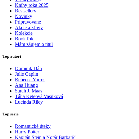
Knihy roka 2025
Bestsellery
Novinky
Pripravované
Akcie a zľavy
Kolekcie
BookTok
Mám záujem o titul
Top autori
Dominik Dán
Julie Caplin
Rebecca Yarros
Ana Huang
Sarah J. Maas
Táňa Keleová Vasilková
Lucinda Riley
Top série
Romantické úteky
Harry Potter
Kapitán Stein a Notár Barbarič