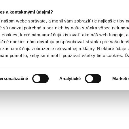
es a kontaktnými údajmi?
našom webe správate, a mohli vám zobraziť tie najlepšie tipy n
é sú naozaj potrebné a bez nich by naša stránka vôbec nefung
 cookies, ktoré nám umožňujú zisťovať, ako náš web funguje, a 
ačné cookies nám dovoľujú prispôsobovať stránku pre vašu lepši
zas umožňujú zobrazenie relevantnej reklamy. Niektoré údaje z
y nám pomohlo, keby sme mohli používať všetky tieto cookies. 
ersonalizačné
Analytické
Marketi