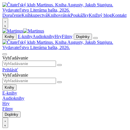
Doručenie
Kníhkupectvá
Knihovrátok
Poukážky
Knižný blog
Kontakt
E-knihy
Audioknihy
Hry
Filmy
Knihy
Doplnky
Vyhľadávanie
Prihlásiť
Vyhľadávanie
Knihy
E-knihy
Audioknihy
Hry
Filmy
Doplnky