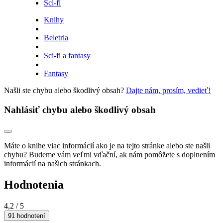
Sci-fi
Knihy
Beletria
Sci-fi a fantasy
Fantasy
Našli ste chybu alebo škodlivý obsah?
Dajte nám, prosím, vedieť!
Nahlásiť chybu alebo škodlivý obsah
Máte o knihe viac informácií ako je na tejto stránke alebo ste našli
chybu? Budeme vám veľmi vďační, ak nám pomôžete s doplnením
informácií na našich stránkach.
Hodnotenia
4,2
/ 5
91 hodnotení