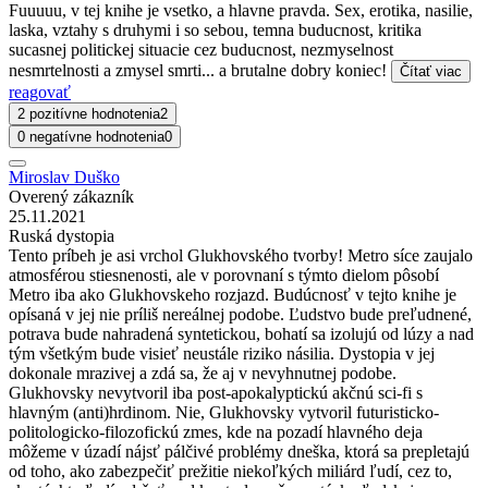
Fuuuuu, v tej knihe je vsetko, a hlavne pravda. Sex, erotika, nasilie,
laska, vztahy s druhymi i so sebou, temna buducnost, kritika
sucasnej politickej situacie cez buducnost, nezmyselnost
nesmrtelnosti a zmysel smrti... a brutalne dobry koniec!
Čítať viac
reagovať
2 pozitívne hodnotenia
2
0 negatívne hodnotenia
0
Miroslav Duško
Overený zákazník
25.11.2021
Ruská dystopia
Tento príbeh je asi vrchol Glukhovského tvorby! Metro síce zaujalo
atmosférou stiesnenosti, ale v porovnaní s týmto dielom pôsobí
Metro iba ako Glukhovskeho rozjazd. Budúcnosť v tejto knihe je
opísaná v jej nie príliš nereálnej podobe. Ľudstvo bude preľudnené,
potrava bude nahradená syntetickou, bohatí sa izolujú od lúzy a nad
tým všetkým bude visieť neustále riziko násilia. Dystopia v jej
dokonale mrazivej a zdá sa, že aj v nevyhnutnej podobe.
Glukhovsky nevytvoril iba post-apokalyptickú akčnú sci-fi s
hlavným (anti)hrdinom. Nie, Glukhovsky vytvoril futuristicko-
politologicko-filozofickú zmes, kde na pozadí hlavného deja
môžeme v úzadí nájsť pálčivé problémy dneška, ktorá sa prepletajú
od toho, ako zabezpečiť prežitie niekoľkých miliárd ľudí, cez to,