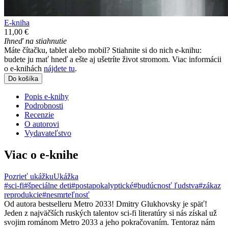
E-kniha
11,00 €
Ihneď na stiahnutie
Máte čítačku, tablet alebo mobil? Stiahnite si do nich e-knihu:
budete ju mať hneď a ešte aj ušetríte život stromom. Viac informácii
o e-knihách
nájdete tu
.
Do košíka
Popis e-knihy
Podrobnosti
Recenzie
O autorovi
Vydavateľstvo
Viac o e-knihe
Pozrieť ukážku
Ukážka
#sci-fi
#špeciálne deti
#postapokalyptické
#budúcnosť ľudstva
#zákaz
reprodukcie
#nesmrteľnosť
Od autora bestselleru Metro 2033! Dmitry Glukhovsky je späť!
Jeden z najväčších ruských talentov sci-fi literatúry si nás získal už
svojim románom Metro 2033 a jeho pokračovaním. Tentoraz nám