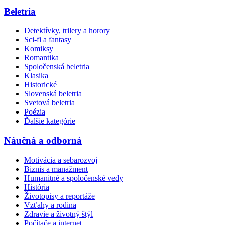
Beletria
Detektívky, trilery a horory
Sci-fi a fantasy
Komiksy
Romantika
Spoločenská beletria
Klasika
Historické
Slovenská beletria
Svetová beletria
Poézia
Ďalšie kategórie
Náučná a odborná
Motivácia a sebarozvoj
Biznis a manažment
Humanitné a spoločenské vedy
História
Životopisy a reportáže
Vzťahy a rodina
Zdravie a životný štýl
Počítače a internet