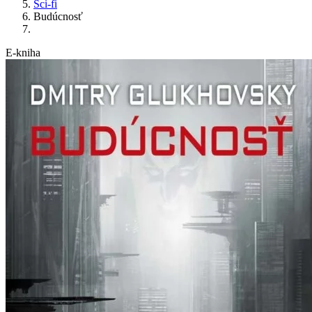
Sci-fi
Budúcnosť
E-kniha