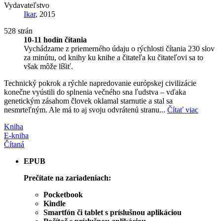
Vydavateľstvo
Ikar
, 2015
528 strán
10-11 hodín čítania
Vychádzame z priemerného údaju o rýchlosti čítania 230 slov
za minútu, od knihy ku knihe a čitateľa ku čitateľovi sa to
však môže líšiť.
Technický pokrok a rýchle napredovanie európskej civilizácie
konečne vyústili do splnenia večného sna ľudstva – vďaka
genetickým zásahom človek oklamal starnutie a stal sa
nesmrteľným. Ale má to aj svoju odvrátenú stranu...
Čítať viac
Kniha
E-kniha
Čítaná
EPUB
Prečítate na zariadeniach:
Pocketbook
Kindle
Smartfón či tablet s príslušnou aplikáciou