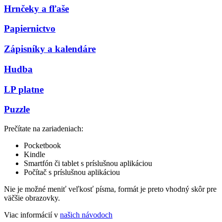
Hrnčeky a fľaše
Papiernictvo
Zápisníky a kalendáre
Hudba
LP platne
Puzzle
Prečítate na zariadeniach:
Pocketbook
Kindle
Smartfón či tablet s príslušnou aplikáciou
Počítač s príslušnou aplikáciou
Nie je možné meniť veľkosť písma, formát je preto vhodný skôr pre
väčšie obrazovky.
Viac informácií v
našich návodoch