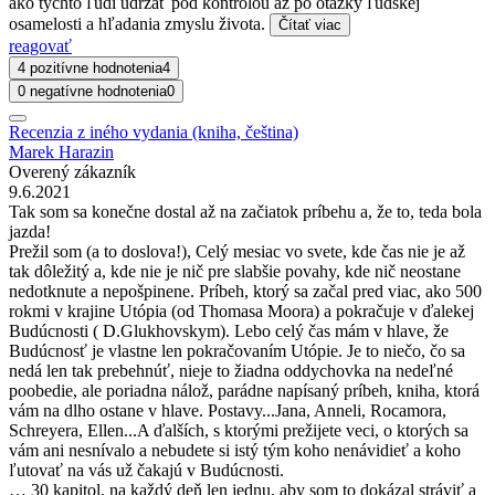
ako týchto ľudí udržať pod kontrolou až po otázky ľudskej
osamelosti a hľadania zmyslu života.
Čítať viac
reagovať
4 pozitívne hodnotenia
4
0 negatívne hodnotenia
0
Recenzia z iného vydania (kniha, čeština)
Marek Harazin
Overený zákazník
9.6.2021
Tak som sa konečne dostal až na začiatok príbehu a, že to, teda bola
jazda!
Prežil som (a to doslova!), Celý mesiac vo svete, kde čas nie je až
tak dôležitý a, kde nie je nič pre slabšie povahy, kde nič neostane
nedotknute a nepošpinene. Príbeh, ktorý sa začal pred viac, ako 500
rokmi v krajine Utópia (od Thomasa Moora) a pokračuje v ďalekej
Budúcnosti ( D.Glukhovskym). Lebo celý čas mám v hlave, že
Budúcnosť je vlastne len pokračovaním Utópie. Je to niečo, čo sa
nedá len tak prebehnúť, nieje to žiadna oddychovka na nedeľné
poobedie, ale poriadna nálož, parádne napísaný príbeh, kniha, ktorá
vám na dlho ostane v hlave. Postavy...Jana, Anneli, Rocamora,
Schreyera, Ellen...A ďalších, s ktorými prežijete veci, o ktorých sa
vám ani nesnívalo a nebudete si istý tým koho nenávidieť a koho
ľutovať na vás už čakajú v Budúcnosti.
… 30 kapitol, na každý deň len jednu, aby som to dokázal stráviť a