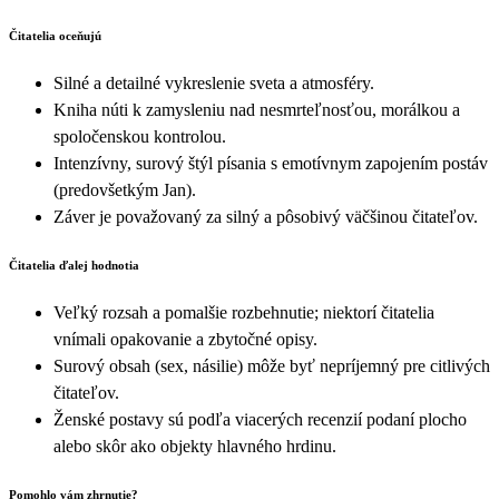
Čitatelia oceňujú
Silné a detailné vykreslenie sveta a atmosféry.
Kniha núti k zamysleniu nad nesmrteľnosťou, morálkou a
spoločenskou kontrolou.
Intenzívny, surový štýl písania s emotívnym zapojením postáv
(predovšetkým Jan).
Záver je považovaný za silný a pôsobivý väčšinou čitateľov.
Čitatelia ďalej hodnotia
Veľký rozsah a pomalšie rozbehnutie; niektorí čitatelia
vnímali opakovanie a zbytočné opisy.
Surový obsah (sex, násilie) môže byť nepríjemný pre citlivých
čitateľov.
Ženské postavy sú podľa viacerých recenzií podaní plocho
alebo skôr ako objekty hlavného hrdinu.
Pomohlo vám zhrnutie?