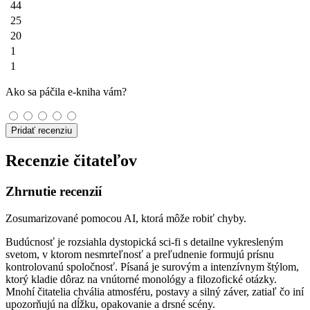
44
25
20
1
1
Ako sa páčila e-kniha vám?
Pridať recenziu
Recenzie čitateľov
Zhrnutie recenzií
Zosumarizované pomocou AI, ktorá môže robiť chyby.
Budúcnosť je rozsiahla dystopická sci‑fi s detailne vykresleným
svetom, v ktorom nesmrteľnosť a preľudnenie formujú prísnu
kontrolovanú spoločnosť. Písaná je surovým a intenzívnym štýlom,
ktorý kladie dôraz na vnútorné monológy a filozofické otázky.
Mnohí čitatelia chvália atmosféru, postavy a silný záver, zatiaľ čo iní
upozorňujú na dĺžku, opakovanie a drsné scény.