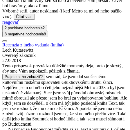
Čítala som knihu vždy keď sa dalo a nevedela som prestať. Záver
bol bravúrny, ako z filmu.
Výborné scifi, autor nesklamal (i keď Metro sa mi od neho páčilo
viac).
Čítať viac
reagovať
2 pozitívne hodnotenia
2
8 negatívne hodnotenia
8
Recenzia z iného vydania (kniha)
Lech Kutasewitz
Overený zákazník
27.9.2018
Tento príspevok prezrádza dôležité momenty deja, preto je skrytý,
aby sme Vám nepokazili pôžitok z čítania.
sem rád, že jsem dal současnému
Prajete si ho zobraziť?
kultovnímu ruskému spisovateli Glukhovskému druhu šanci.
Nejdříve jsem od něho četl jeho nejznámější Metro 2033 a byl jsem
neskutečně zklamaný. Sice jsem svůj původní obrovský odsudek
mírně obrousil ale přesto jsem ho bral za vyhajpovanou bublinu. Ale
když jsem se dozvěděl, o čem má být jeho poslední kniha Text, tak
jsem se rozhodl, že mu dám další šanci. A podstatně jsem na něho
změnil svůj názor a rozhodl jsem se, že si od něho přečtu více. Také
další jeho kniha Soumrak si hodně líbila a tak jsem musel sáhnout i
po Budoucnosti.
— Nakonec se Budoucnost zařadila až za Text a Soumrak. Což ale