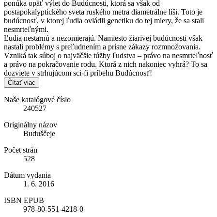
ponúka opäť výlet do Budúcnosti, ktorá sa však od
postapokalyptického sveta ruského metra diametrálne líši. Toto je
budúcnosť, v ktorej ľudia ovládli genetiku do tej miery, že sa stali
nesmrteľnými.
Ľudia nestarnú a nezomierajú. Namiesto žiarivej budúcnosti však
nastali problémy s preľudnením a prísne zákazy rozmnožovania.
Vzniká tak súboj o najväčšie túžby ľudstva – právo na nesmrteľnosť
a právo na pokračovanie rodu. Ktorá z nich nakoniec vyhrá? To sa
dozviete v strhujúcom sci-fi príbehu Budúcnosť!
Čítať viac
Naše katalógové číslo
240527
Originálny názov
Buduščeje
Počet strán
528
Dátum vydania
1. 6. 2016
ISBN EPUB
978-80-551-4218-0