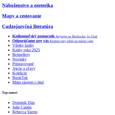
Náboženstvo a ezoterika
Mapy a cestovanie
Cudzojazyčná literatúra
Knihomoľský pomocník
Spýtajte sa Sherlocka, čo čítať
Odporúčame pre vás
Knižné tipy ušité na mieru vám
Všetky knihy
Knihy roka 2025
Bestsellery
Novinky
Pripravované
Akcie a zľavy
Kolekcie
BookTok
Mám záujem o titul
Top autori
Dominik Dán
Julie Caplin
Rebecca Yarros