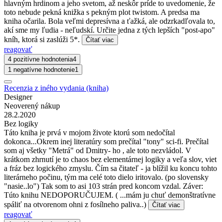
hlavným hrdinom a jeho svetom, až neskôr príde to uvedomenie, že
toto nebude pekná knižka s pekným plot twistom. A predsa ma
kniha očarila. Bola veľmi depresívna a ťažká, ale odzrkadľovala to,
akí sme my ľudia - neľudskí. Určite jedna z tých lepších "post-apo"
kníh, ktorá si zaslúži 5*.
Čítať viac
reagovať
4 pozitívne hodnotenia
4
1 negatívne hodnotenie
1
Recenzia z iného vydania (kniha)
Designer
Neoverený nákup
28.2.2020
Bez logiky
Táto kniha je prvá v mojom živote ktorú som nedočítal
dokonca...Okrem inej literatúry som prečítal "tony" sci-fi. Prečítal
som aj všetky "Metrá" od Dmitry- ho , ale toto nezvládol. V
krátkom zhrnutí je to chaos bez elementárnej logiky a veľa slov, viet
a fráz bez logického zmyslu. Čím sa čitateľ - ja blížil ku koncu tohto
literárneho počinu, tým ma celé toto dielo iritovalo. (po slovensky
"nasie..lo") Tak som to asi 103 strán pred koncom vzdal. Záver:
Túto knihu NEDOPORUČUJEM. ( ...mám ju chuť demonštratívne
spáliť na otvorenom ohni z fosílneho paliva..)
Čítať viac
reagovať