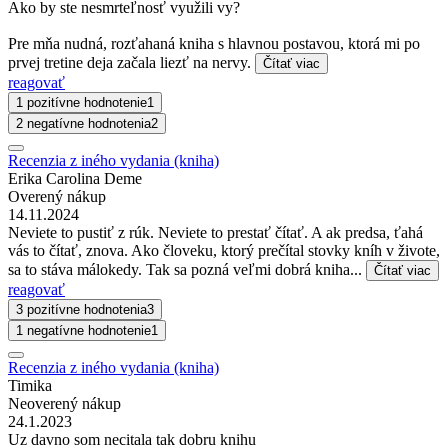
Ako by ste nesmrteľnosť využili vy?
Pre mňa nudná, rozťahaná kniha s hlavnou postavou, ktorá mi po
prvej tretine deja začala liezť na nervy.
Čítať viac
reagovať
1 pozitívne hodnotenie
1
2 negatívne hodnotenia
2
Recenzia z iného vydania (kniha)
Erika Carolina Deme
Overený nákup
14.11.2024
Neviete to pustiť z rúk. Neviete to prestať čítať. A ak predsa, ťahá
vás to čítať, znova. Ako človeku, ktorý prečítal stovky kníh v živote,
sa to stáva málokedy. Tak sa pozná veľmi dobrá kniha...
Čítať viac
reagovať
3 pozitívne hodnotenia
3
1 negatívne hodnotenie
1
Recenzia z iného vydania (kniha)
Timika
Neoverený nákup
24.1.2023
Uz davno som necitala tak dobru knihu