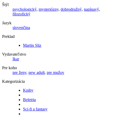
Štýl
psychologický
,
mysteriózny
,
dobrodružný
,
napínavý
,
filozofický
Jazyk
slovenčina
Preklad
Martin Sliz
Vydavateľstvo
Ikar
Pre koho
pre ženy
,
new adult
,
pre mužov
Kategorizácia
Knihy
Beletria
Sci-fi a fantasy