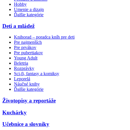
Hobby
Umenie a dizajn
Ďalšie kategórie
Deti a mládež
Knihorad – poradca kníh pre deti
Pre najmenších
Pre prvákov
Pre pubertiakov
Young Adult
Beletria
Rozprávky
Sci-fi, fantasy a komiksy
Leporelá
Náučné knihy
Ďalšie kategórie
Životopisy a reportáže
Kuchárky
Učebnice a slovníky