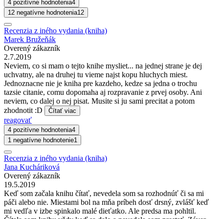
4 pozitívne hodnotenia
4
12 negatívne hodnotenia
12
Recenzia z iného vydania (kniha)
Marek Bružeňák
Overený zákazník
2.7.2019
Neviem, co si mam o tejto knihe mysliet... na jednej strane je dej
uchvatny, ale na druhej tu vieme najst kopu hluchych miest.
Jednoznacne nie je kniha pre kazdeho, kedze sa jedna o trochu
tazsie citanie, comu dopomaha aj rozpravanie z prvej osoby. Ani
neviem, co dalej o nej pisat. Musite si ju sami precitat a potom
zhodnotit :D
Čítať viac
reagovať
4 pozitívne hodnotenia
4
1 negatívne hodnotenie
1
Recenzia z iného vydania (kniha)
Jana Kucháriková
Overený zákazník
19.5.2019
Keď som začala knihu čítať, nevedela som sa rozhodnúť či sa mi
páči alebo nie. Miestami bol na mňa príbeh dosť drsný, zvlášť keď
mi vedľa v izbe spinkalo malé dieťatko. Ale predsa ma pohltil.