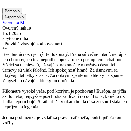
Pomohlo
Nepomohlo
Veronika M.
Overený nákup
15.1.2025
zbytočne dĺha
"Pravidlá zbavujú zodpovednosti."
**
Svet budúcnosti je iný. Je dokonalý. Ľudia sú večne mladí, netrápia
ich choroby, ich telá nepodliehajú starobe a postupnému chátraniu.
Všetci sa usmievajú, užívajú si nekonečné množstvo času. Ich
úsmevy sú však falošné. Ich spokojnosť hraná. Za úsmevmi sa
ukrývajú tabletky šťastia. Za dobrým spánkom tabletky na spanie.
Zmysel im dávajú tabletky predurčenia.
Kilometre vysoké veže, pod ktorými je pochovaná Európa, sa týčia
až do neba, najvyššie poschodia sa dívajú do očí Boha, ktorého už
ľudia nepotrebujú. Stratili dušu v okamihu, keď sa zo smrti stala len
nepríjemná legenda.
Jediná podmienka je vzdať sa práva mať dieťa, podstúpiť Zákon
voľby.