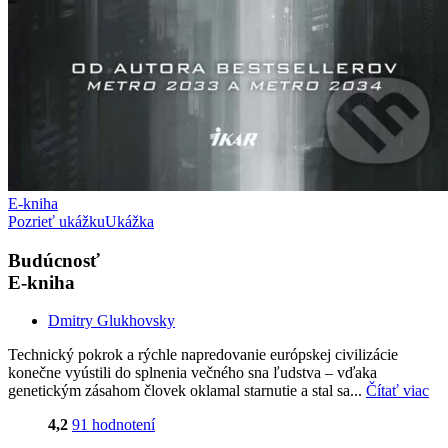
E-kniha
Pozrieť ukážku
Ukážka
Budúcnosť
E-kniha
Dmitry Glukhovsky
Technický pokrok a rýchle napredovanie európskej civilizácie
konečne vyústili do splnenia večného sna ľudstva – vďaka
genetickým zásahom človek oklamal starnutie a stal sa...
Čítať viac
4,2
91 hodnotení