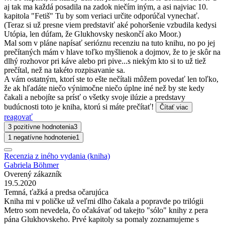
aj tak ma každá posadila na zadok niečím iným, a asi najviac 10.
kapitola "Fetiš" Tu by som veriaci určite odporúčal vynechať.
(Teraz si už presne viem predstaviť aké pohoršenie vzbudila kedysi
Utópia, len dúfam, že Glukhovsky neskončí ako Moor.)
Mal som v pláne napísať serióznu recenziu na tuto knihu, no po jej
prečítaných mám v hlave toľko myšlienok a dojmov, že to je skôr na
dlhý rozhovor pri káve alebo pri pive...s niekým kto si to už tiež
prečítal, než na takéto rozpisavanie sa.
A vám ostatným, ktorí ste to ešte nečítali môžem povedať len toľko,
že ak hľadáte niečo výnimočne niečo úplne iné než by ste kedy
čakali a nebojíte sa prísť o všetky svoje ilúzie a predstavy
budúcnosti toto je kniha, ktorú si máte prečítať!
Čítať viac
reagovať
3 pozitívne hodnotenia
3
1 negatívne hodnotenie
1
Recenzia z iného vydania (kniha)
Gabriela Böhmer
Overený zákazník
19.5.2020
Temná, ťažká a predsa očarujúca
Kniha mi v poličke už veľmi dlho čakala a popravde po trilógii
Metro som nevedela, čo očakávať od takejto "sólo" knihy z pera
pána Glukhovskeho. Prvé kapitoly sa pomaly zoznamujeme s