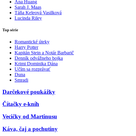
Ana Huang
Sarah J. Maas
Táňa Keleová Vasilková
Lucinda Riley
Top série
Romantické úteky
Harry Potter
Kapitán Stein a Notár Barbarič
Denník odvážneho bojka
Krimi Dominika Dána
Učím sa rozprávať
Duna
Smradi
Darčekové poukážky
Čítačky e-kníh
Vecičky od Martinusu
Káva, čaj a pochutiny