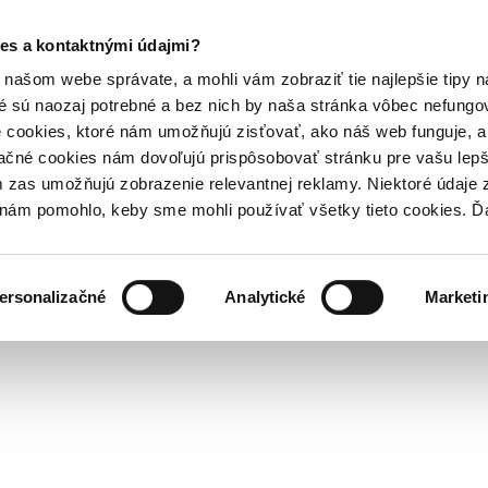
es a kontaktnými údajmi?
našom webe správate, a mohli vám zobraziť tie najlepšie tipy n
é sú naozaj potrebné a bez nich by naša stránka vôbec nefung
 cookies, ktoré nám umožňujú zisťovať, ako náš web funguje, a 
ačné cookies nám dovoľujú prispôsobovať stránku pre vašu lepši
zas umožňujú zobrazenie relevantnej reklamy. Niektoré údaje z
y nám pomohlo, keby sme mohli používať všetky tieto cookies. 
ersonalizačné
Analytické
Marketi