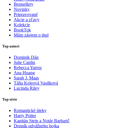
Bestsellery
Novinky
Pripravované
Akcie a zľavy
Kolekcie
BookTok
Mám záujem o titul
Top autori
Dominik Dán
Julie Caplin
Rebecca Yarros
Ana Huang
Sarah J. Maas
Táňa Keleová Vasilková
Lucinda Riley
Top série
Romantické úteky
Harry Potter
Kapitán Stein a Notár Barbarič
Denník odvážneho bojka