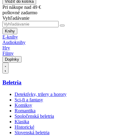
Vložiť do košíka
Pri nákupe nad 49 €
poštovné zadarmo
Vyhľadávanie
Knihy
E-knihy
Audioknihy
Hry
Filmy
Doplnky
Beletria
Detektívky, trilery a horory
Sci-fi a fantasy
Komiksy
Romantika
Spoločenská beletria
Klasika
Historické
Slovenská beletria