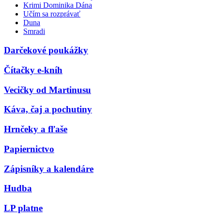
Krimi Dominika Dána
Učím sa rozprávať
Duna
Smradi
Darčekové poukážky
Čítačky e-kníh
Vecičky od Martinusu
Káva, čaj a pochutiny
Hrnčeky a fľaše
Papiernictvo
Zápisníky a kalendáre
Hudba
LP platne