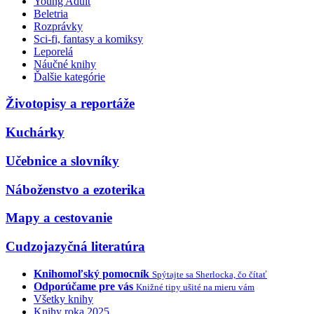
Young Adult
Beletria
Rozprávky
Sci-fi, fantasy a komiksy
Leporelá
Náučné knihy
Ďalšie kategórie
Životopisy a reportáže
Kuchárky
Učebnice a slovníky
Náboženstvo a ezoterika
Mapy a cestovanie
Cudzojazyčná literatúra
Knihomoľský pomocník
Spýtajte sa Sherlocka, čo čítať
Odporúčame pre vás
Knižné tipy ušité na mieru vám
Všetky knihy
Knihy roka 2025