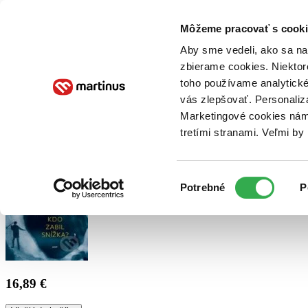
Doručenie
Kníhkupectvá
Knihovrátok
Poukážky
Knižný blog
Kontakt
Môžeme pracovať s cooki
Aby sme vedeli, ako sa na 
zbierame cookies. Niektor
E-knihy
Audioknihy
Hry
Filmy
Knihy
Doplnky
toho používame analytické
vás zlepšovať. Personaliz
Vyhľadávanie
Marketingové cookies nám 
tretími stranami. Veľmi b
Prihlásiť
Výber
Potrebné
P
súhlasu
16,89 €