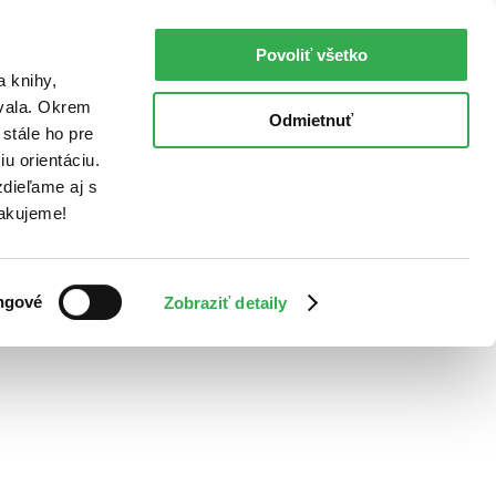
Povoliť všetko
a knihy,
ovala. Okrem
Odmietnuť
stále ho pre
u orientáciu.
dieľame aj s
Ďakujeme!
ngové
Zobraziť detaily