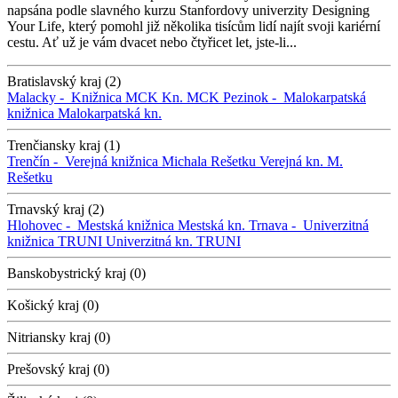
napsána podle slavného kurzu Stanfordovy univerzity Designing
Your Life, který pomohl již několika tisícům lidí najít svoji kariérní
cestu. Ať už je vám dvacet nebo čtyřicet let, jste-li...
Bratislavský kraj (2)
Malacky -
Knižnica MCK
Kn. MCK
Pezinok -
Malokarpatská
knižnica
Malokarpatská kn.
Trenčiansky kraj (1)
Trenčín -
Verejná knižnica Michala Rešetku
Verejná kn. M.
Rešetku
Trnavský kraj (2)
Hlohovec -
Mestská knižnica
Mestská kn.
Trnava -
Univerzitná
knižnica TRUNI
Univerzitná kn. TRUNI
Banskobystrický kraj (0)
Košický kraj (0)
Nitriansky kraj (0)
Prešovský kraj (0)