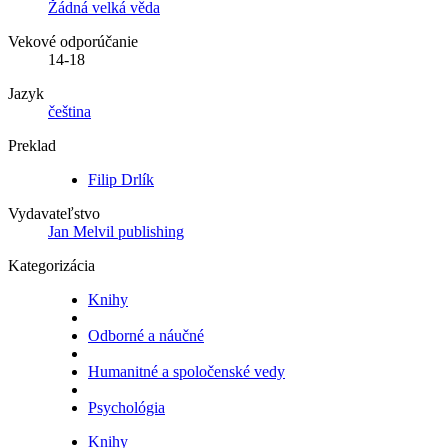
Žádná velká věda
Vekové odporúčanie
14-18
Jazyk
čeština
Preklad
Filip Drlík
Vydavateľstvo
Jan Melvil publishing
Kategorizácia
Knihy
Odborné a náučné
Humanitné a spoločenské vedy
Psychológia
Knihy