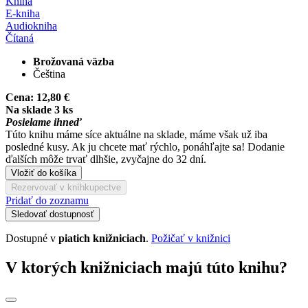
Kniha
E-kniha
Audiokniha
Čítaná
Brožovaná väzba
Čeština
Cena:
12,80 €
Na sklade 3 ks
Posielame ihneď
Túto knihu máme síce aktuálne na sklade, máme však už iba
posledné kusy. Ak ju chcete mať rýchlo, ponáhľajte sa! Dodanie
ďalších môže trvať dlhšie, zvyčajne do 32 dní.
Vložiť do košíka
Rezervovať v kníhkupectve
Pridať do zoznamu
Sledovať dostupnosť
Dostupné v
piatich knižniciach
.
Požičať v knižnici
V ktorých knižniciach majú túto knihu?