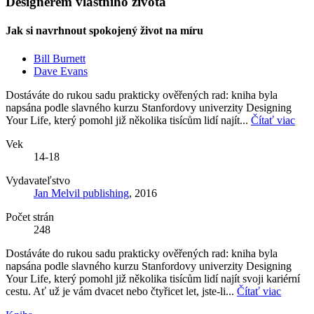
Designérem vlastního života
Jak si navrhnout spokojený život na míru
Bill Burnett
Dave Evans
Dostáváte do rukou sadu prakticky ověřených rad: kniha byla
napsána podle slavného kurzu Stanfordovy univerzity Designing
Your Life, který pomohl již několika tisícům lidí najít...
Čítať viac
Vek
14-18
Vydavateľstvo
Jan Melvil publishing
, 2016
Počet strán
248
Dostáváte do rukou sadu prakticky ověřených rad: kniha byla
napsána podle slavného kurzu Stanfordovy univerzity Designing
Your Life, který pomohl již několika tisícům lidí najít svoji kariérní
cestu. Ať už je vám dvacet nebo čtyřicet let, jste-li...
Čítať viac