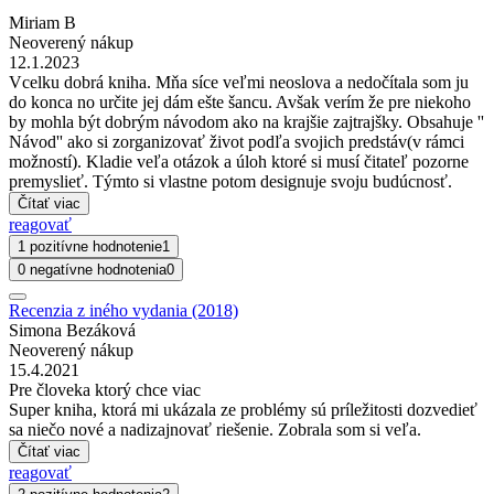
Miriam B
Neoverený nákup
12.1.2023
Vcelku dobrá kniha. Mňa síce veľmi neoslova a nedočítala som ju
do konca no určite jej dám ešte šancu. Avšak verím že pre niekoho
by mohla být dobrým návodom ako na krajšie zajtrajšky. Obsahuje ''
Návod'' ako si zorganizovať život podľa svojich predstáv(v rámci
možností). Kladie veľa otázok a úloh ktoré si musí čitateľ pozorne
premyslieť. Týmto si vlastne potom designuje svoju budúcnosť.
Čítať viac
reagovať
1 pozitívne hodnotenie
1
0 negatívne hodnotenia
0
Recenzia z iného vydania (2018)
Simona Bezáková
Neoverený nákup
15.4.2021
Pre človeka ktorý chce viac
Super kniha, ktorá mi ukázala ze problémy sú príležitosti dozvedieť
sa niečo nové a nadizajnovať riešenie. Zobrala som si veľa.
Čítať viac
reagovať