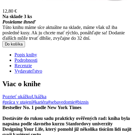
12,80 €
Na sklade 3 ks
Posielame ihneď
Túto knihu máme síce aktuálne na sklade, máme však už iba
posledné kusy. Ak ju chcete mať rýchlo, ponáhľajte sa! Dodanie
ďalších môže trvať dlhšie, zvyčajne do 32 dní.
Do košíka
Popis knihy
Podrobnosti
Recenzie
Vydavateľstvo
Viac o knihe
Pozrieť ukážku
Ukážka
#práca v utajení
#kariéra
#sebavedomie
#biznis
Bestseller No. 1 podle New York Times
Dostáváte do rukou sadu prakticky ověřených rad: kniha byla
napsána podle slavného kurzu Stanfordovy univerzity
Designing Your Life, který pomohl již několika tisícům lidí najít
svoji kariérní cestu.