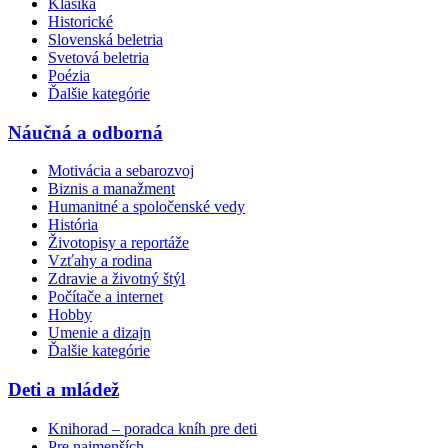
Klasika
Historické
Slovenská beletria
Svetová beletria
Poézia
Ďalšie kategórie
Náučná a odborná
Motivácia a sebarozvoj
Biznis a manažment
Humanitné a spoločenské vedy
História
Životopisy a reportáže
Vzťahy a rodina
Zdravie a životný štýl
Počítače a internet
Hobby
Umenie a dizajn
Ďalšie kategórie
Deti a mládež
Knihorad – poradca kníh pre deti
Pre najmenších