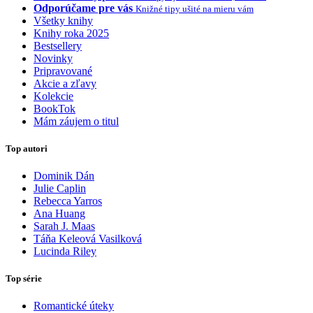
Odporúčame pre vás
Knižné tipy ušité na mieru vám
Všetky knihy
Knihy roka 2025
Bestsellery
Novinky
Pripravované
Akcie a zľavy
Kolekcie
BookTok
Mám záujem o titul
Top autori
Dominik Dán
Julie Caplin
Rebecca Yarros
Ana Huang
Sarah J. Maas
Táňa Keleová Vasilková
Lucinda Riley
Top série
Romantické úteky