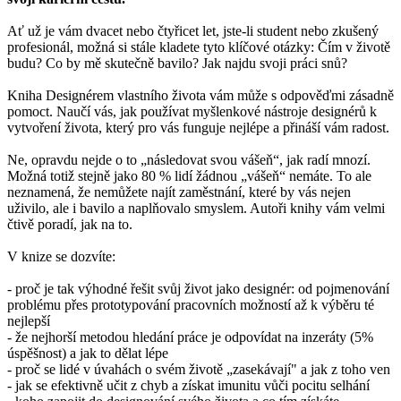
Ať už je vám dvacet nebo čtyřicet let, jste-li student nebo zkušený
profesionál, možná si stále kladete tyto klíčové otázky: Čím v životě
budu? Co by mě skutečně bavilo? Jak najdu svoji práci snů?
Kniha Designérem vlastního života vám může s odpověďmi zásadně
pomoct. Naučí vás, jak používat myšlenkové nástroje designérů k
vytvoření života, který pro vás funguje nejlépe a přináší vám radost.
Ne, opravdu nejde o to „následovat svou vášeň“, jak radí mnozí.
Možná totiž stejně jako 80 % lidí žádnou „vášeň“ nemáte. To ale
neznamená, že nemůžete najít zaměstnání, které by vás nejen
uživilo, ale i bavilo a naplňovalo smyslem. Autoři knihy vám velmi
čtivě poradí, jak na to.
V knize se dozvíte:
- proč je tak výhodné řešit svůj život jako designér: od pojmenování
problému přes prototypování pracovních možností až k výběru té
nejlepší
- že nejhorší metodou hledání práce je odpovídat na inzeráty (5%
úspěšnost) a jak to dělat lépe
- proč se lidé v úvahách o svém životě „zasekávají" a jak z toho ven
- jak se efektivně učit z chyb a získat imunitu vůči pocitu selhání