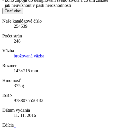
- koho zapojit do designování svého života a co tím získáte
- jak neuvíznout v pasti nerozhodnosti
Čítať viac
Naše katalógové číslo
254539
Počet strán
248
Väzba
brožovaná väzba
Rozmer
143×215 mm
Hmotnosť
375 g
ISBN
9788075550132
Dátum vydania
11. 11. 2016
Edícia