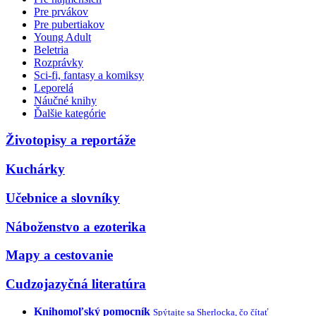
Pre prvákov
Pre pubertiakov
Young Adult
Beletria
Rozprávky
Sci-fi, fantasy a komiksy
Leporelá
Náučné knihy
Ďalšie kategórie
Životopisy a reportáže
Kuchárky
Učebnice a slovníky
Náboženstvo a ezoterika
Mapy a cestovanie
Cudzojazyčná literatúra
Knihomoľský pomocník
Spýtajte sa Sherlocka, čo čítať