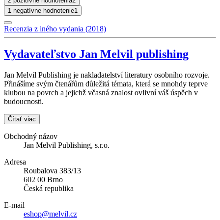
2 pozitívne hodnotenia
2
1 negatívne hodnotenie
1
Recenzia z iného vydania (2018)
Vydavateľstvo Jan Melvil publishing
Jan Melvil Publishing je nakladatelství literatury osobního rozvoje.
Přinášíme svým čtenářům důležitá témata, která se mnohdy teprve
klubou na povrch a jejichž včasná znalost ovlivní váš úspěch v
budoucnosti.
Čítať viac
Obchodný názov
Jan Melvil Publishing, s.r.o.
Adresa
Roubalova 383/13
602 00 Brno
Česká republika
E-mail
eshop@melvil.cz