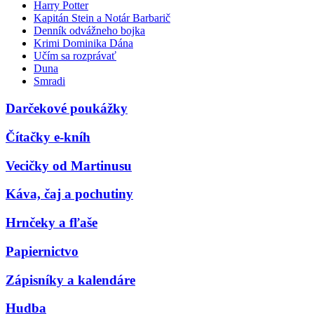
Harry Potter
Kapitán Stein a Notár Barbarič
Denník odvážneho bojka
Krimi Dominika Dána
Učím sa rozprávať
Duna
Smradi
Darčekové poukážky
Čítačky e-kníh
Vecičky od Martinusu
Káva, čaj a pochutiny
Hrnčeky a fľaše
Papiernictvo
Zápisníky a kalendáre
Hudba