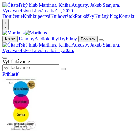
Doručenie
Kníhkupectvá
Knihovrátok
Poukážky
Knižný blog
Kontakt
E-knihy
Audioknihy
Hry
Filmy
Knihy
Doplnky
Vyhľadávanie
Prihlásiť