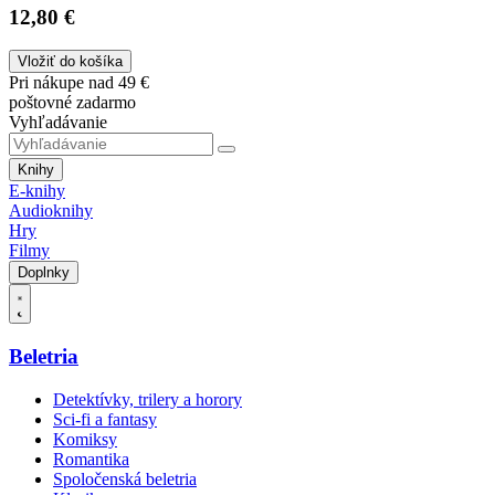
12,80 €
Vložiť do košíka
Pri nákupe nad 49 €
poštovné zadarmo
Vyhľadávanie
Knihy
E-knihy
Audioknihy
Hry
Filmy
Doplnky
Beletria
Detektívky, trilery a horory
Sci-fi a fantasy
Komiksy
Romantika
Spoločenská beletria