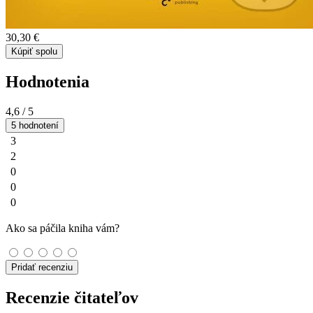
30,30 €
Kúpiť spolu
Hodnotenia
4,6
/ 5
5 hodnotení
3
2
0
0
0
Ako sa páčila kniha vám?
Pridať recenziu
Recenzie čitateľov