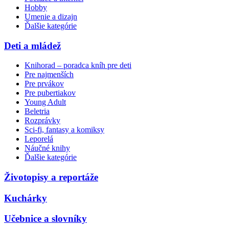
Hobby
Umenie a dizajn
Ďalšie kategórie
Deti a mládež
Knihorad – poradca kníh pre deti
Pre najmenších
Pre prvákov
Pre pubertiakov
Young Adult
Beletria
Rozprávky
Sci-fi, fantasy a komiksy
Leporelá
Náučné knihy
Ďalšie kategórie
Životopisy a reportáže
Kuchárky
Učebnice a slovníky