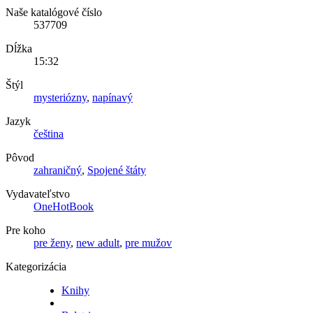
Naše katalógové číslo
537709
Dĺžka
15:32
Štýl
mysteriózny
,
napínavý
Jazyk
čeština
Pôvod
zahraničný
,
Spojené štáty
Vydavateľstvo
OneHotBook
Pre koho
pre ženy
,
new adult
,
pre mužov
Kategorizácia
Knihy