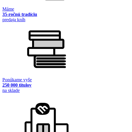
Máme
35-ročnú tradíciu
predaja kníh
Ponúkame vyše
250 000 titulov
na sklade