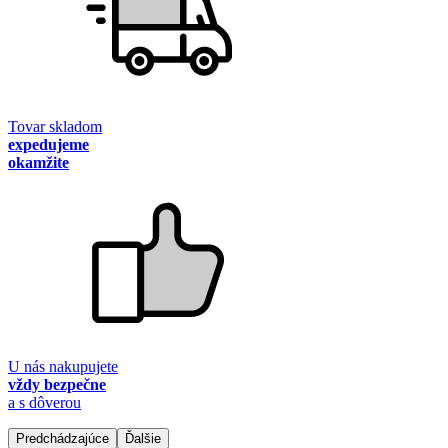
Tovar skladom
expedujeme
okamžite
U nás nakupujete
vždy bezpečne
a s dôverou
Predchádzajúce
Ďalšie