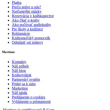
Platba
Prečo práve u nás?
Najčastejšie otázky
Rezervácia v kníhkupectve
Ako čítať e-knihy
Ako počúvať audioknihy
Pre školy a knižnice
Reklamácie
Knihomoľský pomocník
Odstúpiť od zmluvy
Martinus
Kontakty
Náš príbeh
Náš blog
Knihovrátok
Partnerský systém
Pridaj sa k nám
Marketing
Náš labák
Prehlásenie o cookies
Vyhlásenie o prístupnosti
Martinus je certifikovaný B Corp