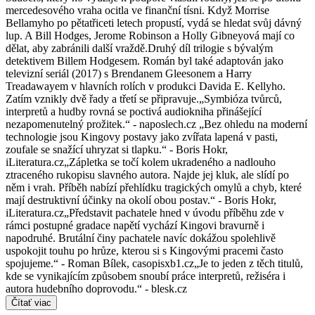
mercedesového vraha ocitla ve finanční tísni. Když Morrise
Bellamyho po pětatřiceti letech propustí, vydá se hledat svůj dávný
lup. A Bill Hodges, Jerome Robinson a Holly Gibneyová mají co
dělat, aby zabránili další vraždě.Druhý díl trilogie s bývalým
detektivem Billem Hodgesem. Román byl také adaptován jako
televizní seriál (2017) s Brendanem Gleesonem a Harry
Treadawayem v hlavních rolích v produkci Davida E. Kellyho.
Zatím vznikly dvě řady a třetí se připravuje.„Symbióza tvůrců,
interpretů a hudby rovná se poctivá audiokniha přinášející
nezapomenutelný prožitek.“ - naposlech.cz „Bez ohledu na moderní
technologie jsou Kingovy postavy jako zvířata lapená v pasti,
zoufale se snažící uhryzat si tlapku.“ - Boris Hokr,
iLiteratura.cz„Zápletka se točí kolem ukradeného a nadlouho
ztraceného rukopisu slavného autora. Najde jej kluk, ale slídí po
něm i vrah. Příběh nabízí přehlídku tragických omylů a chyb, které
mají destruktivní účinky na okolí obou postav.“ - Boris Hokr,
iLiteratura.cz„Představit pachatele hned v úvodu příběhu zde v
rámci postupné gradace napětí vychází Kingovi bravurně i
napodruhé. Brutální činy pachatele navíc dokážou spolehlivě
uspokojit touhu po hrůze, kterou si s Kingovými pracemi často
spojujeme.“ - Roman Bílek, casopisxb1.cz„Je to jeden z těch titulů,
kde se vynikajícím způsobem snoubí práce interpretů, režiséra i
autora hudebního doprovodu.“ - blesk.cz
Čítať viac