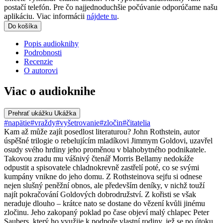
postačí telefón. Pre čo najjednoduchšie počúvanie odporúčame našu
aplikáciu. Viac informácii
nájdete tu
.
Do košíka
Popis audioknihy
Podrobnosti
Recenzie
O autorovi
Viac o audioknihe
Prehrať ukážku
Ukážka
#napätie
#vraždy
#vyšetrovanie
#zločin
#čitatelia
Kam až může zajít posedlost literaturou? John Rothstein, autor
úspěšné trilogie o rebelujícím mladíkovi Jimmym Goldovi, uzavřel
osudy svého hrdiny jeho proměnou v blahobytného podnikatele.
Takovou zradu mu vášnivý čtenář Morris Bellamy nedokáže
odpustit a spisovatele chladnokrevně zastřelí poté, co se svými
kumpány vnikne do jeho domu. Z Rothsteinova sejfu si odnese
nejen slušný peněžní obnos, ale především deníky, v nichž touží
najít pokračování Goldových dobrodružství. Z kořisti se však
neraduje dlouho – krátce nato se dostane do vězení kvůli jinému
zločinu. Jeho zakopaný poklad po čase objeví malý chlapec Peter
Saubers, který ho využije k podpoře vlastní rodiny, jež se po útoku