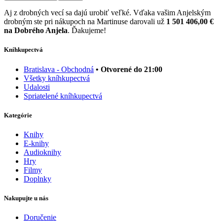
Aj z drobných vecí sa dajú urobiť veľké. Vďaka vašim Anjelským
drobným ste pri nákupoch na Martinuse darovali už
1 501 406,00 €
na Dobrého Anjela
. Ďakujeme!
Kníhkupectvá
Bratislava - Obchodná
• Otvorené do 21:00
Všetky kníhkupectvá
Udalosti
Spriatelené kníhkupectvá
Kategórie
Knihy
E-knihy
Audioknihy
Hry
Filmy
Doplnky
Nakupujte u nás
Doručenie