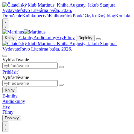
Doručenie
Kníhkupectvá
Knihovrátok
Poukážky
Knižný blog
Kontakt
E-knihy
Audioknihy
Hry
Filmy
Knihy
Doplnky
Vyhľadávanie
Prihlásiť
Vyhľadávanie
Knihy
E-knihy
Audioknihy
Hry
Filmy
Doplnky