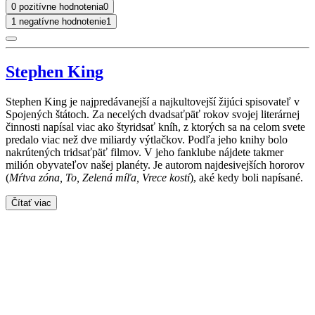
0 pozitívne hodnotenia
0
1 negatívne hodnotenie
1
Stephen King
Stephen King je najpredávanejší a najkultovejší žijúci spisovateľ v
Spojených štátoch. Za necelých dvadsaťpäť rokov svojej literárnej
činnosti napísal viac ako štyridsať kníh, z ktorých sa na celom svete
predalo viac než dve miliardy výtlačkov. Podľa jeho knihy bolo
nakrútených tridsaťpäť filmov. V jeho fanklube nájdete takmer
milión obyvateľov našej planéty. Je autorom najdesivejších hororov
(
Mŕtva zóna, To, Zelená míľa, Vrece kostí
), aké kedy boli napísané.
Čítať viac