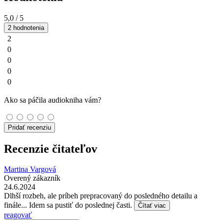
5,0
/ 5
2 hodnotenia
2
0
0
0
0
Ako sa páčila audiokniha vám?
Pridať recenziu
Recenzie čitateľov
Martina Vargová
Overený zákazník
24.6.2024
Dlhší rozbeh, ale príbeh prepracovaný do posledného detailu a
finále... Idem sa pustiť do poslednej časti.
Čítať viac
reagovať