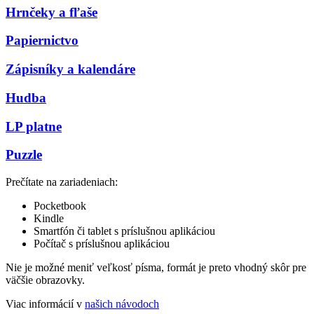
Hrnčeky a fľaše
Papiernictvo
Zápisníky a kalendáre
Hudba
LP platne
Puzzle
Prečítate na zariadeniach:
Pocketbook
Kindle
Smartfón či tablet s príslušnou aplikáciou
Počítač s príslušnou aplikáciou
Nie je možné meniť veľkosť písma, formát je preto vhodný skôr pre
väčšie obrazovky.
Viac informácií v
našich návodoch