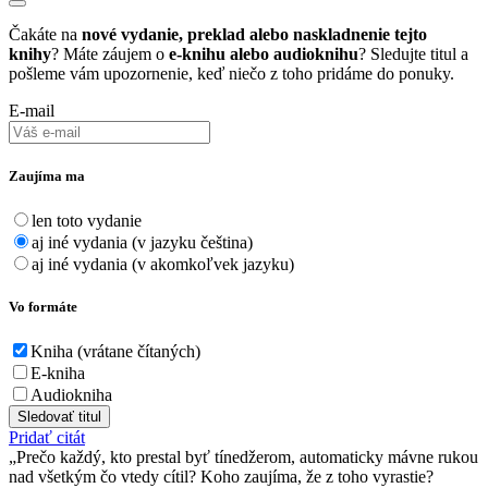
Čakáte na
nové vydanie, preklad alebo naskladnenie tejto
knihy
? Máte záujem o
e-knihu alebo audioknihu
? Sledujte titul a
pošleme vám upozornenie, keď niečo z toho pridáme do ponuky.
E-mail
Zaujíma ma
len toto vydanie
aj iné vydania (v jazyku čeština)
aj iné vydania (v akomkoľvek jazyku)
Vo formáte
Kniha (vrátane čítaných)
E-kniha
Audiokniha
Sledovať titul
Pridať citát
Prečo každý, kto prestal byť tínedžerom, automaticky mávne rukou
nad všetkým čo vtedy cítil? Koho zaujíma, že z toho vyrastie?