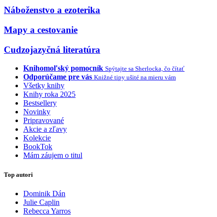
Náboženstvo a ezoterika
Mapy a cestovanie
Cudzojazyčná literatúra
Knihomoľský pomocník
Spýtajte sa Sherlocka, čo čítať
Odporúčame pre vás
Knižné tipy ušité na mieru vám
Všetky knihy
Knihy roka 2025
Bestsellery
Novinky
Pripravované
Akcie a zľavy
Kolekcie
BookTok
Mám záujem o titul
Top autori
Dominik Dán
Julie Caplin
Rebecca Yarros