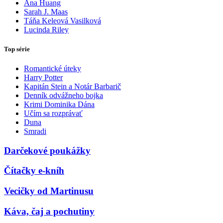
Ana Huang
Sarah J. Maas
Táňa Keleová Vasilková
Lucinda Riley
Top série
Romantické úteky
Harry Potter
Kapitán Stein a Notár Barbarič
Denník odvážneho bojka
Krimi Dominika Dána
Učím sa rozprávať
Duna
Smradi
Darčekové poukážky
Čítačky e-kníh
Vecičky od Martinusu
Káva, čaj a pochutiny