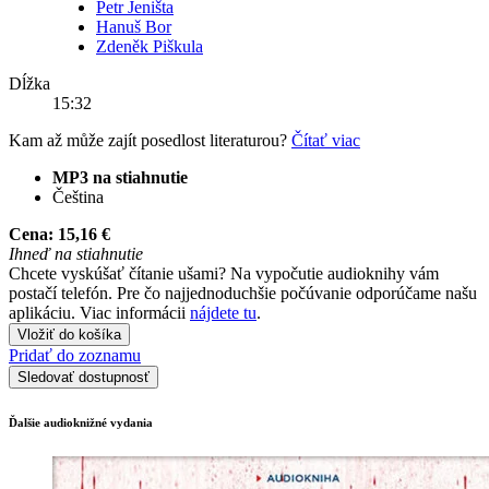
Petr Jeništa
Hanuš Bor
Zdeněk Piškula
Dĺžka
15:32
Kam až může zajít posedlost literaturou?
Čítať viac
MP3 na stiahnutie
Čeština
Cena:
15,16 €
Ihneď na stiahnutie
Chcete vyskúšať čítanie ušami? Na vypočutie audioknihy vám
postačí telefón. Pre čo najjednoduchšie počúvanie odporúčame našu
aplikáciu. Viac informácii
nájdete tu
.
Vložiť do košíka
Pridať do zoznamu
Sledovať dostupnosť
Ďalšie audioknižné vydania