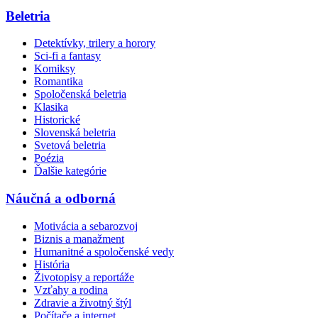
Beletria
Detektívky, trilery a horory
Sci-fi a fantasy
Komiksy
Romantika
Spoločenská beletria
Klasika
Historické
Slovenská beletria
Svetová beletria
Poézia
Ďalšie kategórie
Náučná a odborná
Motivácia a sebarozvoj
Biznis a manažment
Humanitné a spoločenské vedy
História
Životopisy a reportáže
Vzťahy a rodina
Zdravie a životný štýl
Počítače a internet