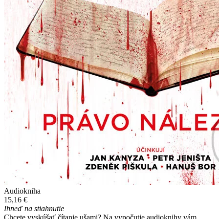
Audiokniha
15,16 €
Ihneď na stiahnutie
Chcete vyskúšať čítanie ušami? Na vypočutie audioknihy vám